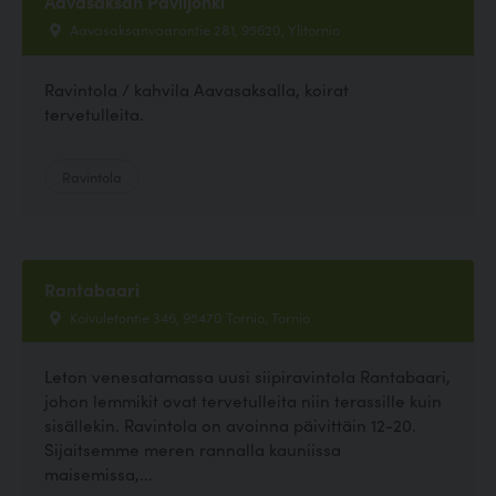
Aavasaksan Paviljonki
Aavasaksanvaarantie 281, 95620, Ylitornio
Ravintola / kahvila Aavasaksalla, koirat
tervetulleita.
Ravintola
Rantabaari
Koivuletontie 346, 95470 Tornio, Tornio
Leton venesatamassa uusi siipiravintola Rantabaari,
johon lemmikit ovat tervetulleita niin terassille kuin
sisällekin. Ravintola on avoinna päivittäin 12-20.
Sijaitsemme meren rannalla kauniissa
maisemissa,...