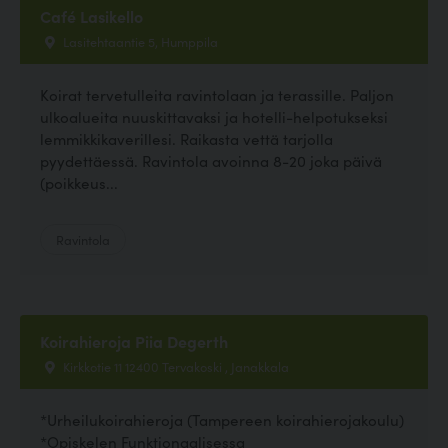
Café Lasikello
Lasitehtaantie 5, Humppila
Koirat tervetulleita ravintolaan ja terassille. Paljon
ulkoalueita nuuskittavaksi ja hotelli-helpotukseksi
lemmikkikaverillesi. Raikasta vettä tarjolla
pyydettäessä. Ravintola avoinna 8-20 joka päivä
(poikkeus...
Ravintola
Koirahieroja Piia Degerth
Kirkkotie 11 12400 Tervakoski , Janakkala
*Urheilukoirahieroja (Tampereen koirahierojakoulu)
*Opiskelen Funktionaalisessa