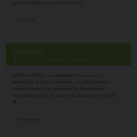
yhteisen arjen sujuvoittamiseen!
Koirakoulu
TopTassut Oy
Ellintie 6, 36200 Kangasala, Kangasala
Eläintarvikeliike. Laadukkaat kuivaruuat ja
pakasteet. Koirien trimmaus- ja pesupalvelut
ammattitaidolla ja rakkaudella. Pentupainit
lauantaisin klo 12-13. Olemme avoinna ma-pe 10-
18...
Eläinkauppa