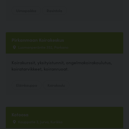
Uimapaikka
Ravintola
Pirkanmaan Koirakeskus
Luomanperäntie 352, Parkano
Koirakurssit, yksityistunnit, ongelmakoirakoulutus,
koiratarvikkeet, koiranruoat.
Eläinkauppa
Koirakoulu
Kotoosa
Kauppatie 3, Jurva, Kurikka