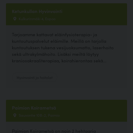
Ketunkullan Hyvinvointi
Kulkurinmäki 4, Espoo
Tarjoamme kattavat eläinfysioterapia- ja
kuntoutuspalvelut eläimille. Meillä on tarjolla
kuntoutuksen tukena vesijuoksumatto, laserhoito
sekä ultrakylmähoito. Lisäksi meiltä löytyy
kraniosakraaliterapiaa, koirahierontaa sekä...
Hyvinvointi ja hoitolat
Paimion Koirametsä
Sauvontie 108-2, Paimio
Paimion Koirametsä on noin 2 hehtaaria