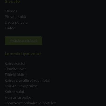
Sivusto
Etusivu
Palveluhaku
Lisää palvelu
Tietoa
Evästeasetukset
Lemmikkipalvelut
Koirapuistot
Eläinkaupat
Eläinlääkärit
Koiraystävälliset ravintolat
Koirien uimapaikat
Koirakoulut
Harrastuspaikat
Hyvinvointipalvelut ja hoitolat