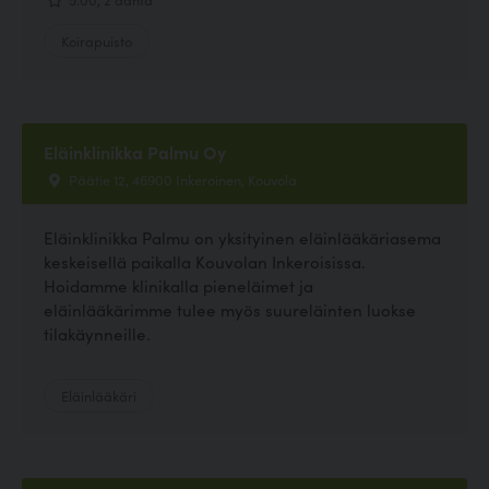
Koirapuisto
Eläinklinikka Palmu Oy
Päätie 12, 46900 Inkeroinen, Kouvola
Eläinklinikka Palmu on yksityinen eläinlääkäriasema
keskeisellä paikalla Kouvolan Inkeroisissa.
Hoidamme klinikalla pieneläimet ja
eläinlääkärimme tulee myös suureläinten luokse
tilakäynneille.
Eläinlääkäri