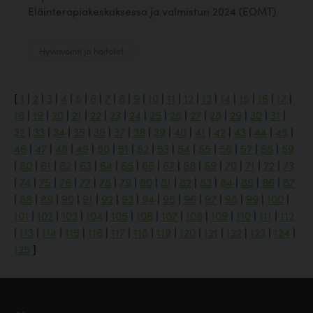
Eläinterapiakeskuksessa ja valmistun 2024 (EOMT)
Hyvinvointi ja hoitolat
[
1
|
2
|
3
|
4
|
5
|
6
|
7
|
8
|
9
|
10
|
11
|
12
|
13
|
14
|
15
|
16
|
17
|
18
|
19
|
20
|
21
|
22
|
23
|
24
|
25
|
26
|
27
|
28
|
29
|
30
|
31
|
32
|
33
|
34
|
35
|
36
|
37
|
38
|
39
|
40
|
41
|
42
|
43
|
44
|
45
|
46
|
47
|
48
|
49
|
50
|
51
|
52
|
53
|
54
|
55
|
56
|
57
|
58
|
59
|
60
|
61
|
62
|
63
|
64
|
65
|
66
|
67
|
68
|
69
|
70
|
71
|
72
|
73
|
74
|
75
|
76
|
77
|
78
|
79
|
80
|
81
|
82
|
83
|
84
|
85
|
86
|
87
|
88
|
89
|
90
|
91
|
92
|
93
|
94
|
95
|
96
|
97
|
98
|
99
|
100
|
101
|
102
|
103
|
104
|
105
|
106
|
107
|
108
|
109
|
110
|
111
|
112
|
113
|
114
|
115
|
116
|
117
|
118
|
119
|
120
|
121
|
122
|
123
|
124
|
125
]