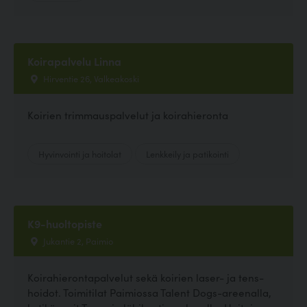
Koirapalvelu Linna
Hirventie 26, Valkeakoski
Koirien trimmauspalvelut ja koirahieronta
Hyvinvointi ja hoitolat
Lenkkeily ja patikointi
K9-huoltopiste
Jukantie 2, Paimio
Koirahierontapalvelut sekä koirien laser- ja tens-
hoidot. Toimitilat Paimiossa Talent Dogs-areenalla,