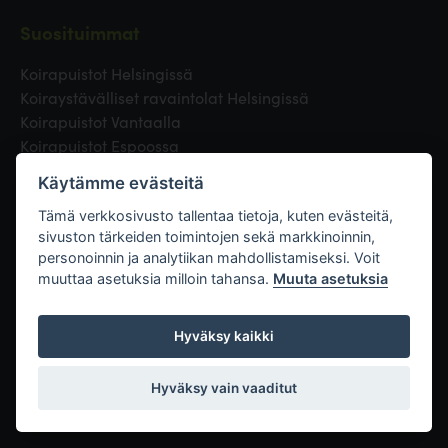
Suosituimmat
Koirapuistot Helsingissä
Koiraystävälliset ravaintolat Helsingissä
Koirapuistot Vantaalla
Koirapuistot Espoossa
Koirapuistot Turussa
Käytämme evästeitä
Eläinlääkäri Helsingissä
Koirapuistot Tampereella
Tämä verkkosivusto tallentaa tietoja, kuten evästeitä,
sivuston tärkeiden toimintojen sekä markkinoinnin,
personoinnin ja analytiikan mahdollistamiseksi. Voit
Linkit
muuttaa asetuksia milloin tahansa.
Muuta asetuksia
Hyväksy kaikki
Hyväksy vain vaaditut