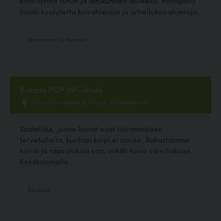
kotikäynnit Turun ja lähikuntien alueella. Hoitajana
toimii koulutettu koirahieroja ja urheilukoirahieroja.
Hyvinvointi ja hoitolat
Pukimo POP UP-Iittala
Könnölänmäentie 2, Iittala , Hämeenlinna
Vaateliike, jonne koirat ovat äärimmäisen
tervetulleita, kunhan koipi ei nouse. Rakastamme
koiria ja rapsutuksia saa, mikäli koira vain haluaa.
Kesäkuumalla...
Kauppa