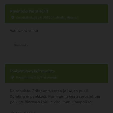
Ravintola Veturitallit
Veturitallinkuja 34, 00520 Helsinki , Helsinki
Veturimakasiinit
Ravintola
Pieksämäen Koirapuisto
Pappilantie 16 B, Pieksämäki
Koirapuisto. Erikseen pienten ja isojen puoli.
Katoksia ja penkkejä. Nurmipinta jossa sorastettuja
polkuja. Vieressä koirille virallinen uimapaikka.
5.00, 2 ääntä