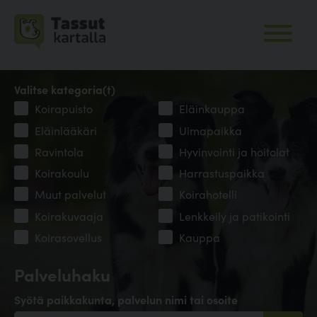
Valitse kategoria(t)
Koirapuisto
Eläinkauppa
Eläinlääkäri
Uimapaikka
Ravintola
Hyvinvointi ja hoitolat
Koirakoulu
Harrastuspaikka
Muut palvelut
Koirahotelli
Koirakuvaaja
Lenkkeily ja patikointi
Koirasovellus
Kauppa
Palveluhaku
Syötä paikkakunta, palvelun nimi tai osoite