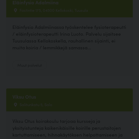
Eläinfysio Adalmiina
Fastintie 175, 04500 Kellokoski, Tuusula
Eläinfysio Adalmiinassa työskentelee fysioterapeutti
/ eläinfysioterapeutti Irina Luoto. Palvelu sijaitsee
Tuusulassa Kellokoskella, rauhallinen sijainti, ei
muita koiria / lemmikkejä samassa...
Muut palvelut
Viksu Otus
Salitunkatu 5, Salo
Viksu Otus koirakoulu tarjoaa kursseja ja
yksityistunteja kaikenikäisille koirille perustaitojen
kartuttamiseen, hihnakäytöksen helpottamiseen ja