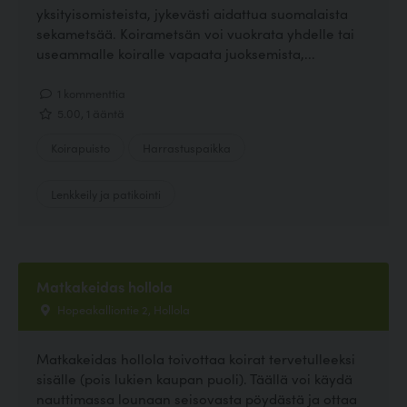
yksityisomisteista, jykevästi aidattua suomalaista
sekametsää. Koirametsän voi vuokrata yhdelle tai
useammalle koiralle vapaata juoksemista,...
1 kommenttia
5.00, 1 ääntä
Koirapuisto
Harrastuspaikka
Lenkkeily ja patikointi
Matkakeidas hollola
Hopeakalliontie 2, Hollola
Matkakeidas hollola toivottaa koirat tervetulleeksi
sisälle (pois lukien kaupan puoli). Täällä voi käydä
nauttimassa lounaan seisovasta pöydästä ja ottaa