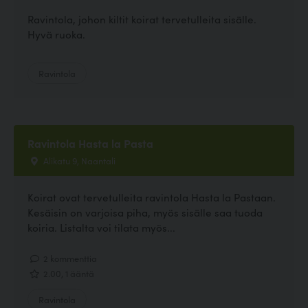
Ravintola, johon kiltit koirat tervetulleita sisälle.
Hyvä ruoka.
Ravintola
Ravintola Hasta la Pasta
Alikatu 9, Naantali
Koirat ovat tervetulleita ravintola Hasta la Pastaan.
Kesäisin on varjoisa piha, myös sisälle saa tuoda
koiria. Listalta voi tilata myös...
2 kommenttia
2.00, 1 ääntä
Ravintola