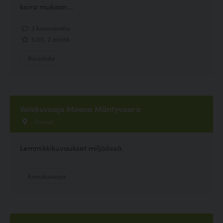
koira mukaan...
3 kommenttia
5.00, 2 ääntä
Ravintola
Valokuvaaja Moona Mäntyvaara
, Forssa
Lemmikkikuvaukset miljöössä.
Koirakuvaaja