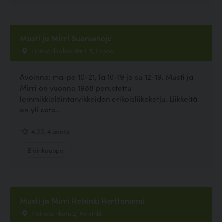
Musti ja Mirri Suomenoja
Finnoonlaaksontie 1-5, Espoo
Avoinna: ma-pe 10-21, la 10-19 ja su 12-19. Musti ja
Mirri on vuonna 1988 perustettu
lemmikkieläintarvikkeiden erikoisliikeketju. Liikkeitä
on yli sata...
4.00, 4 ääntä
Eläinkauppa
Musti ja Mirri Helsinki Herttoniemi
Insinöörinkatu 2, Helsinki