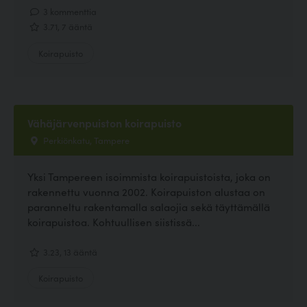
3 kommenttia
3.71, 7 ääntä
Koirapuisto
Vähäjärvenpuiston koirapuisto
Perkiönkatu, Tampere
Yksi Tampereen isoimmista koirapuistoista, joka on
rakennettu vuonna 2002. Koirapuiston alustaa on
paranneltu rakentamalla salaojia sekä täyttämällä
koirapuistoa. Kohtuullisen siistissä...
3.23, 13 ääntä
Koirapuisto