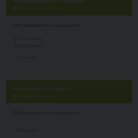
Tussinkoskenpuiston koirapuisto
Varpusenkuja 4, Vantaa
Tällä palvelulla ei ole kuvausta.
1 kommenttia
4.00, 1 ääntä
Koirapuisto
Harmopuiston koirapuisto
Ponikuja 1 B, Vantaa
Tällä palvelulla ei ole kuvausta.
Koirapuisto