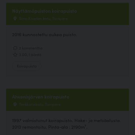
Näyttämöpuiston koirapuisto
Simo Kaarion katu, Tampere
2016 kunnostettu aukea puisto.
2 kommenttia
3.00, 1 ääntä
Koirapuisto
Ahvenisjärven koirapuisto
Teekkarinkatu, Tampere
1997 valmistunut koirapuisto. Hake- ja metsäalusta.
2013 remontoitu. Pinta-ala : 2190m².