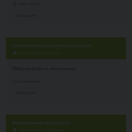
3.50, 4 ääntä
Koirapuisto
Länsimäentien pohjoinen koirapuisto
Länsimäentie 43, Vantaa
Tällä palvelulla ei ole kuvausta.
1 kommenttia
Koirapuisto
Ratinanniemen koirapuisto
Ratinan rantatie, Tampere