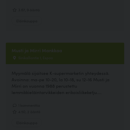
3.67, 9 ääntä
Eläinkauppa
Musti ja Mirri Mankkaa
Sinikalliontie 1, Espoo
Myymälä sijaitsee K-supermarketin yhteydessä.
Avoinna: ma-pe 10-20, la 10-18, su 12-16 Musti ja
Mirri on vuonna 1988 perustettu
lemmikkieläintarvikkeiden erikoisliikeketju....
1 kommenttia
4.50, 2 ääntä
Eläinkauppa