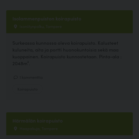
Isolammenpuiston koirapuisto
Isoniitynpolku, Tampere
Surkeassa kunnossa oleva koirapuisto. Kalusteet
kuluneita, aita ja portti huonokuntoisia sekä maa
kuoppainen. Koirapuisto kunnostetaan. Pinta-ala :
2048m².
1 kommenttia
Koirapuisto
Härmälän koirapuisto
Haapakuja, Tampere