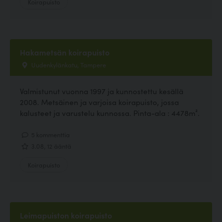
Koirapuisto
Hakametsän koirapuisto
Uudenkylänkatu, Tampere
Valmistunut vuonna 1997 ja kunnostettu kesällä
2008. Metsäinen ja varjoisa koirapuisto, jossa
kalusteet ja varustelu kunnossa. Pinta-ala : 4478m².
5 kommenttia
3.08, 12 ääntä
Koirapuisto
Leimapuiston koirapuisto