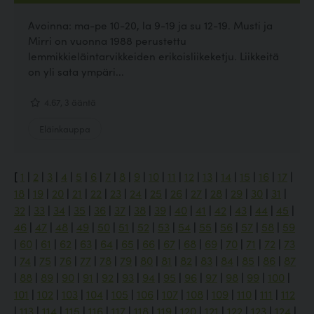
Avoinna: ma-pe 10-20, la 9-19 ja su 12-19. Musti ja
Mirri on vuonna 1988 perustettu
lemmikkieläintarvikkeiden erikoisliikeketju. Liikkeitä
on yli sata ympäri...
4.67, 3 ääntä
Eläinkauppa
[
1
|
2
|
3
|
4
|
5
|
6
|
7
|
8
|
9
|
10
|
11
|
12
|
13
|
14
|
15
|
16
|
17
|
18
|
19
|
20
|
21
|
22
|
23
|
24
|
25
|
26
|
27
|
28
|
29
|
30
|
31
|
32
|
33
|
34
|
35
|
36
|
37
|
38
|
39
|
40
|
41
|
42
|
43
|
44
|
45
|
46
|
47
|
48
|
49
|
50
|
51
|
52
|
53
|
54
|
55
|
56
|
57
|
58
|
59
|
60
|
61
|
62
|
63
|
64
|
65
|
66
|
67
|
68
|
69
|
70
|
71
|
72
|
73
|
74
|
75
|
76
|
77
|
78
|
79
|
80
|
81
|
82
|
83
|
84
|
85
|
86
|
87
|
88
|
89
|
90
|
91
|
92
|
93
|
94
|
95
|
96
|
97
|
98
|
99
|
100
|
101
|
102
|
103
|
104
|
105
|
106
|
107
|
108
|
109
|
110
|
111
|
112
|
113
|
114
|
115
|
116
|
117
|
118
|
119
|
120
|
121
|
122
|
123
|
124
|