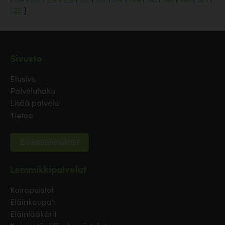
125
]
Sivusto
Etusivu
Palveluhaku
Lisää palvelu
Tietoa
Evästeasetukset
Lemmikkipalvelut
Koirapuistot
Eläinkaupat
Eläinlääkärit