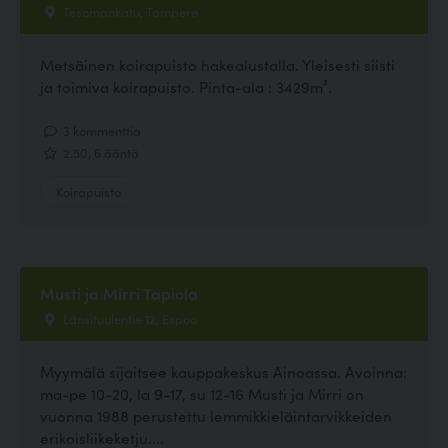
Tesomankatu, Tampere
Metsäinen koirapuisto hakealustalla. Yleisesti siisti
ja toimiva koirapuisto. Pinta-ala : 3429m².
3 kommenttia
2.50, 6 ääntä
Koirapuisto
Musti ja Mirri Tapiola
Länsituulentie 12, Espoo
Myymälä sijaitsee kauppakeskus Ainoassa. Avoinna:
ma-pe 10-20, la 9-17, su 12-16 Musti ja Mirri on
vuonna 1988 perustettu lemmikkieläintarvikkeiden
erikoisliikeketju....