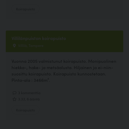
Koirapuisto
Villilänpuiston koirapuisto
Villilä, Tampere
Vuonna 2005 valmistunut koirapuisto. Monipuolinen
hiekka-, hake- ja metsäalusta. Hiljainen ja ei-niin-
suosittu koirapuisto. Koirapuisto kunnostetaan.
Pinta-ala : 3466m².
3 kommenttia
3.33, 6 ääntä
Koirapuisto