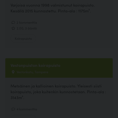
Varjoisa vuonna 1998 valmistunut koirapuisto.
Kesällä 2015 kunnostettu. Pinta-ala : 1175m².
2 kommenttia
2.00, 3 ääntä
Koirapuisto
Vestonpuiston koirapuisto
Vestonkatu, Tampere
Metsäinen ja kallioinen koirapuisto. Yleisesti siisti
koirapuisto, joka kuitenkin kunnostetaan. Pinta-ala :
3143m².
4 kommenttia