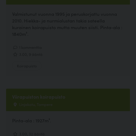
Valmistunut vuonna 1995 ja peruskorjattu vuonna
2010. Hiekka- ja nurmialustan takia sateella
kurainen koirapuisto mutta muuten siisti. Pinta-ala :
1840m².
1 kommenttia
3.00, 9 ääntä
Koirapuisto
Viirapuiston koirapuisto
Linjakatu, Tampere
Pinta-ala : 1927m².
3.00, 32 ääntä