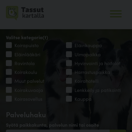
Valitse kategoria(t)
Koirapuisto
Eläinkauppa
Eläinlääkäri
Uimapaikka
Ravintola
Hyvinvointi ja hoitolat
Koirakoulu
Harrastuspaikka
Muut palvelut
Koirahotelli
Koirakuvaaja
Lenkkeily ja patikointi
Koirasovellus
Kauppa
Palveluhaku
Syötä paikkakunta, palvelun nimi tai osoite