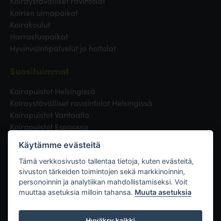
Koiraystävälliset ravintolat
Koirien uimapaikat
Koirakoulut
Harrastuspaikat
Hyvinvointipalvelut ja hoitolat
Suosituimmat
Koirapuistot Helsingissä
Koiraystävälliset ravaintolat Helsingissä
Koirapuistot Vantaalla
Koirapuistot Espoossa
Koirapuistot Turussa
Käytämme evästeitä
Eläinlääkäri Helsingissä
Koirapuistot Tampereella
Tämä verkkosivusto tallentaa tietoja, kuten evästeitä,
sivuston tärkeiden toimintojen sekä markkinoinnin,
personoinnin ja analytiikan mahdollistamiseksi. Voit
Linkit
muuttaa asetuksia milloin tahansa.
Muuta asetuksia
Hyväksy kaikki