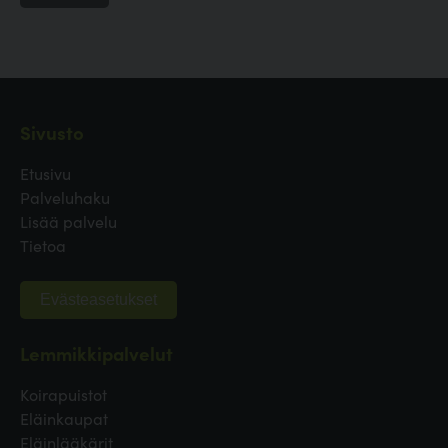
Sivusto
Etusivu
Palveluhaku
Lisää palvelu
Tietoa
Evästeasetukset
Lemmikkipalvelut
Koirapuistot
Eläinkaupat
Eläinlääkärit