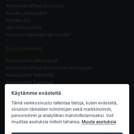
Koiraystävälliset ravintolat
Koirien uimapaikat
Koirakoulut
Harrastuspaikat
Hyvinvointipalvelut ja hoitolat
Suosituimmat
Koirapuistot Helsingissä
Koiraystävälliset ravaintolat Helsingissä
Koirapuistot Vantaalla
Koirapuistot Espoossa
Koirapuistot Turussa
Käytämme evästeitä
Eläinlääkäri Helsingissä
Koirapuistot Tampereella
Tämä verkkosivusto tallentaa tietoja, kuten evästeitä,
sivuston tärkeiden toimintojen sekä markkinoinnin,
personoinnin ja analytiikan mahdollistamiseksi. Voit
Linkit
muuttaa asetuksia milloin tahansa.
Muuta asetuksia