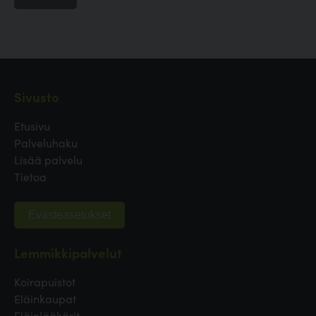
Sivusto
Etusivu
Palveluhaku
Lisää palvelu
Tietoa
Evästeasetukset
Lemmikkipalvelut
Koirapuistot
Eläinkaupat
Eläinlääkärit