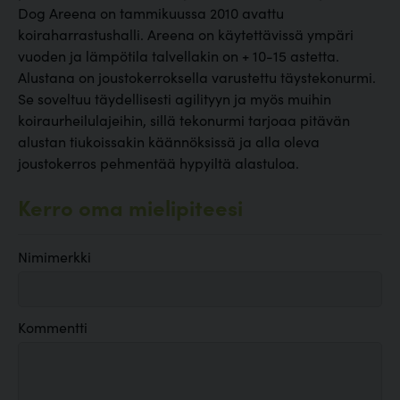
Dog Areena on tammikuussa 2010 avattu
koiraharrastushalli. Areena on käytettävissä ympäri
vuoden ja lämpötila talvellakin on + 10-15 astetta.
Alustana on joustokerroksella varustettu täystekonurmi.
Se soveltuu täydellisesti agilityyn ja myös muihin
koiraurheilulajeihin, sillä tekonurmi tarjoaa pitävän
alustan tiukoissakin käännöksissä ja alla oleva
joustokerros pehmentää hypyiltä alastuloa.
Kerro oma mielipiteesi
Nimimerkki
Kommentti