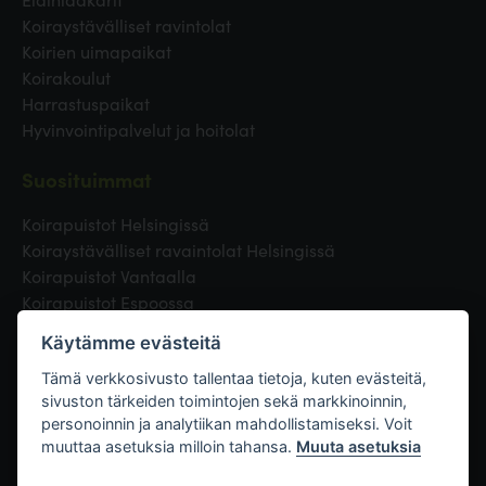
Koiraystävälliset ravintolat
Koirien uimapaikat
Koirakoulut
Harrastuspaikat
Hyvinvointipalvelut ja hoitolat
Suosituimmat
Koirapuistot Helsingissä
Koiraystävälliset ravaintolat Helsingissä
Koirapuistot Vantaalla
Koirapuistot Espoossa
Koirapuistot Turussa
Käytämme evästeitä
Eläinlääkäri Helsingissä
Koirapuistot Tampereella
Tämä verkkosivusto tallentaa tietoja, kuten evästeitä,
sivuston tärkeiden toimintojen sekä markkinoinnin,
personoinnin ja analytiikan mahdollistamiseksi. Voit
Linkit
muuttaa asetuksia milloin tahansa.
Muuta asetuksia