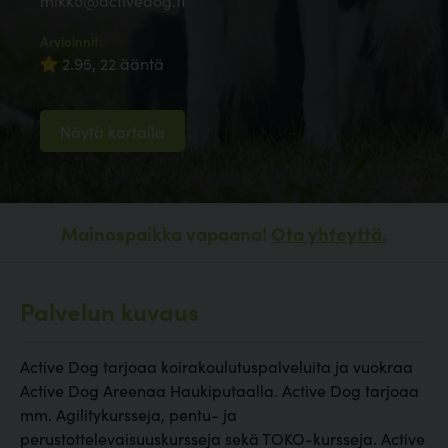
mikko@activedog.fi
Arvioinnit:
2.95, 22 ääntä
Näytä kartalla
Mainospaikka vapaana!
Ota yhteyttä.
Palvelun kuvaus
Active Dog tarjoaa koirakoulutuspalveluita ja vuokraa
Active Dog Areenaa Haukiputaalla. Active Dog tarjoaa
mm. Agilitykursseja, pentu- ja
perustottelevaisuuskursseja sekä TOKO-kursseja. Active