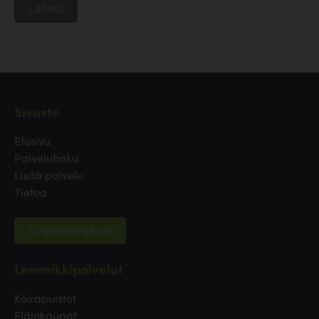
Lähetä
Sivusto
Etusivu
Palveluhaku
Lisää palvelu
Tietoa
Evästeasetukset
Lemmikkipalvelut
Koirapuistot
Eläinkaupat