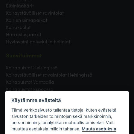
Eläinlääkärit
Koiraystävälliset ravintolat
Koirien uimapaikat
Koirakoulut
Harrastuspaikat
Hyvinvointipalvelut ja hoitolat
Suosituimmat
Koirapuistot Helsingissä
Koiraystävälliset ravaintolat Helsingissä
Koirapuistot Vantaalla
Koirapuistot Espoossa
Koirapuistot Turussa
Käytämme evästeitä
Eläinlääkäri Helsingissä
Koirapuistot Tampereella
Tämä verkkosivusto tallentaa tietoja, kuten evästeitä,
sivuston tärkeiden toimintojen sekä markkinoinnin,
personoinnin ja analytiikan mahdollistamiseksi. Voit
Linkit
muuttaa asetuksia milloin tahansa.
Muuta asetuksia