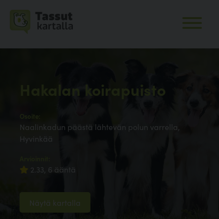
Hakalan koirapuisto
Osoite:
Naalinkadun päästä lähtevän polun varrella,
Hyvinkää
Arvioinnit:
2.33, 6 ääntä
Näytä kartalla