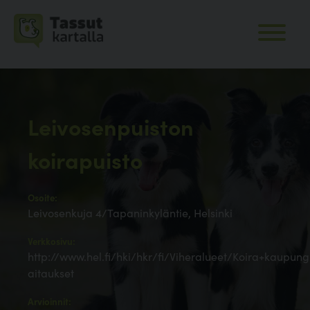
Leivosenpuiston
koirapuisto
Osoite:
Leivosenkuja 4/Tapaninkyläntie, Helsinki
Verkkosivu:
http://www.hel.fi/hki/hkr/fi/Viheralueet/Koira+kaupung
aitaukset
Arvioinnit: