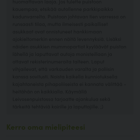
huomattavan laaja. Jos tulette puistoon
kauempaa, etsikää autollenne parkkipaikka
kadunvarrelta. Puistoon johtavan tien varressa on
runsaasti tilaa, mutta ilmeisesti paikalliset
asukkaat ovat onnistuneet hankkimaan
ajokieltomerkin ennen näitä levennyksiä. Lisäksi
näiden asukkien mummopartiot kyyläävät puiston
lähellä ja laputtavat autoja monisteillaan ja
ottavat rekisterinumeroita talteen. Laput
vihjailevat, että varkauden varalta ja poliisin
kanssa sovitusti. Noista kaikella kunniotuksella
kajahtaneista pihapoliiseista ei kannata välittää -
heitähän on kaikkialla. Käymällä
Leivosenpuistossa tarjoatte ajankulua sekä
tärkeitä tehtäviä koirille ja laputtajille. ;)
Kerro oma mielipiteesi