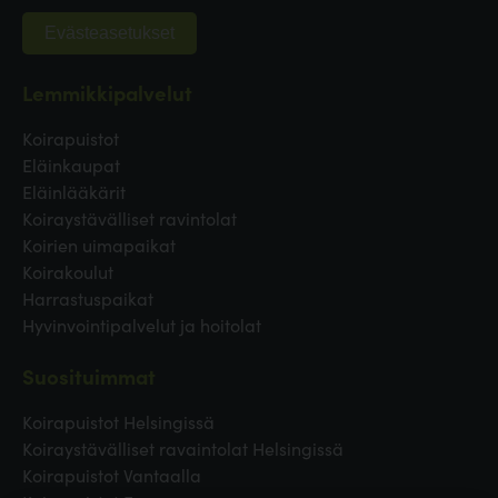
Evästeasetukset
Lemmikkipalvelut
Koirapuistot
Eläinkaupat
Eläinlääkärit
Koiraystävälliset ravintolat
Koirien uimapaikat
Koirakoulut
Harrastuspaikat
Hyvinvointipalvelut ja hoitolat
Suosituimmat
Koirapuistot Helsingissä
Koiraystävälliset ravaintolat Helsingissä
Koirapuistot Vantaalla