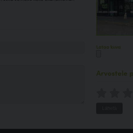
Lataa kuva
Arvostele p
Lähetä