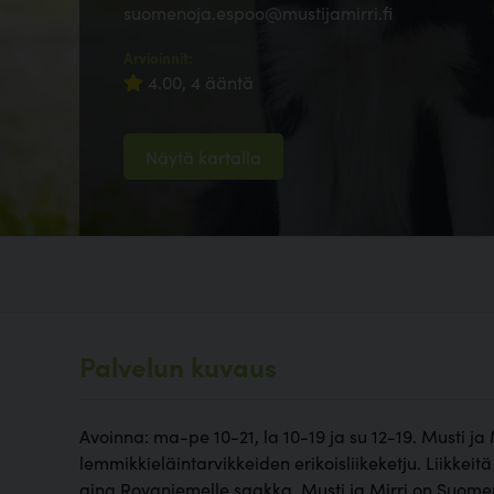
suomenoja.espoo@mustijamirri.fi
Arvioinnit:
4.00, 4 ääntä
Näytä kartalla
Palvelun kuvaus
Avoinna: ma-pe 10-21, la 10-19 ja su 12-19. Musti ja
lemmikkieläintarvikkeiden erikoisliikeketju. Liikkei
aina Rovaniemelle saakka. Musti ja Mirri on Suom