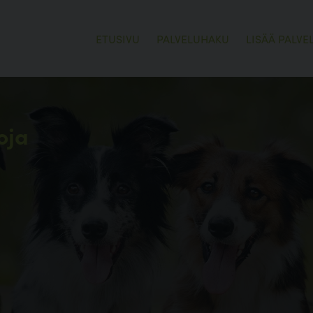
ETUSIVU
PALVELUHAKU
LISÄÄ PALVE
oja