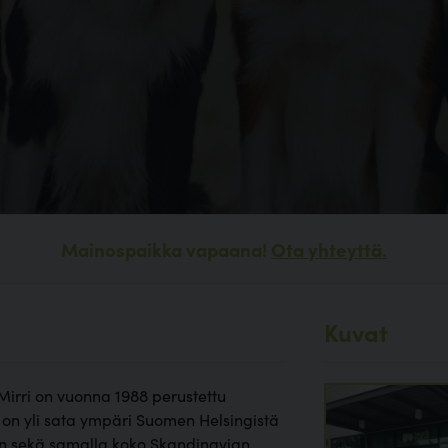
Mainospaikka vapaana!
Ota yhteyttä.
Kuvat
 Mirri on vuonna 1988 perustettu
tä on yli sata ympäri Suomen Helsingistä
en sekä samalla koko Skandinavian