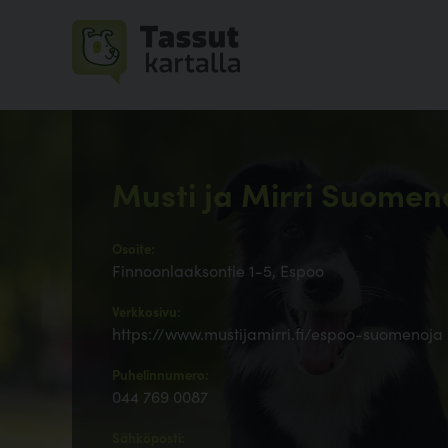
Musti ja Mirri Suomen
Osoite:
Finnoonlaaksontie 1-5, Espoo
Verkkosivu:
https://www.mustijamirri.fi/espoo-suomenoja
Puhelinnumero:
044 769 0087
Sähköposti: