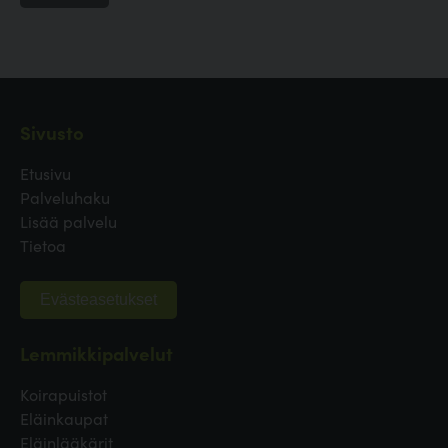
Sivusto
Etusivu
Palveluhaku
Lisää palvelu
Tietoa
Evästeasetukset
Lemmikkipalvelut
Koirapuistot
Eläinkaupat
Eläinlääkärit