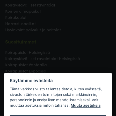
Koiraystävälliset ravintolat
Koirien uimapaikat
Koirakoulut
Harrastuspaikat
Hyvinvointipalvelut ja hoitolat
Suosituimmat
Koirapuistot Helsingissä
Koiraystävälliset ravaintolat Helsingissä
Koirapuistot Vantaalla
Koirapuistot Espoossa
Koirapuistot Turussa
Käytämme evästeitä
Eläinlääkäri Helsingissä
Koirapuistot Tampereella
Tämä verkkosivusto tallentaa tietoja, kuten evästeitä,
sivuston tärkeiden toimintojen sekä markkinoinnin,
personoinnin ja analytiikan mahdollistamiseksi. Voit
Linkit
muuttaa asetuksia milloin tahansa.
Muuta asetuksia