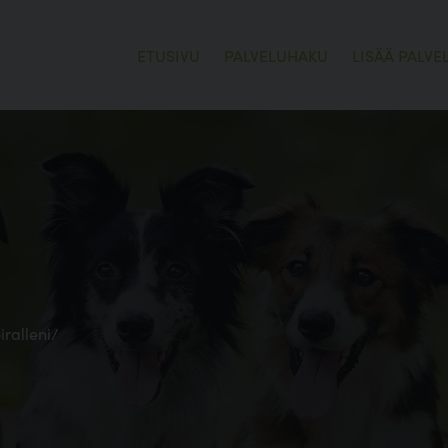
ETUSIVU
PALVELUHAKU
LISÄÄ PALVE
iralleni/