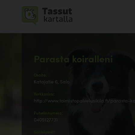
Parasta koiralleni
Osoite:
Katajatie 6, Salo
Verkkosivu:
http://www.toimistopalvelusikila.fi/parasta-ko
Puhelinnumero:
0405127731
Sähköposti: