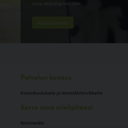
virve.sikila@gmail.com
Näytä kartalla
Palvelun kuvaus
Koirankoulutusta ja lemmikkitarvikkeita
Kerro oma mielipiteesi
Nimimerkki