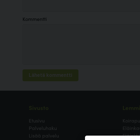
Kommentti
Sivusto
Lemmi
Etusivu
Koirapu
Palveluhaku
Eläinka
Lisää palvelu
Eläinlä