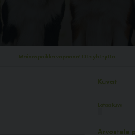
Mainospaikka vapaana!
Ota yhteyttä.
Kuvat
Lataa kuva
Arvostele p