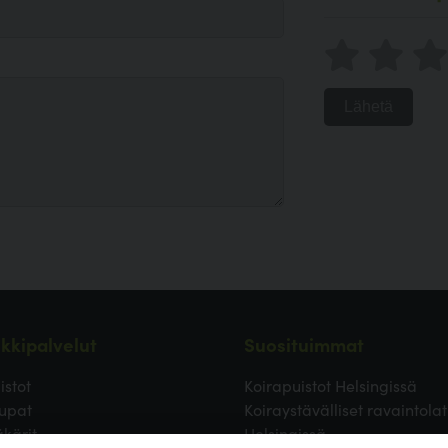
Lähetä
kkipalvelut
Suosituimmat
istot
Koirapuistot Helsingissä
upat
Koiraystävälliset ravaintolat
äkärit
Helsingissä