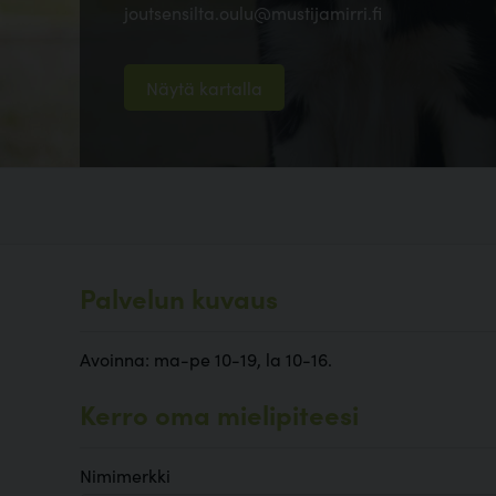
joutsensilta.oulu@mustijamirri.fi
Näytä kartalla
Palvelun kuvaus
Avoinna: ma-pe 10-19, la 10-16.
Kerro oma mielipiteesi
Nimimerkki