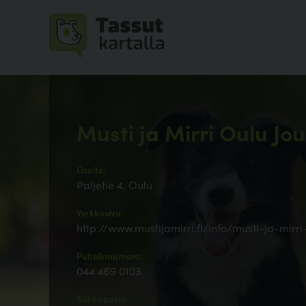
Musti ja Mirri Oulu Jou
Osoite:
Paljetie 4, Oulu
Verkkosivu:
http://www.mustijamirri.fi/info/musti-ja-mirri
Puhelinnumero:
044 469 0103
Sähköposti: