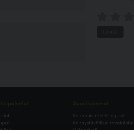
Lähetä
kkipalvelut
Suosituimmat
istot
Koirapuistot Helsingissä
upat
Koiraystävälliset ravaintolat
äkärit
Helsingissä