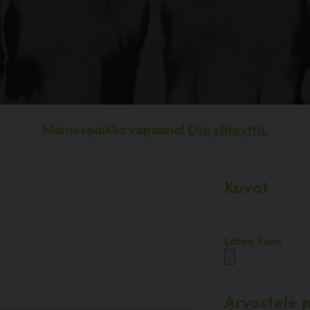
Mainospaikka vapaana!
Ota yhteyttä.
Kuvat
Lataa kuva
Arvostele p