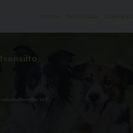
ETUSIVU
PALVELUHAKU
LISÄÄ PALVE
tsensilta
-oulu-joutsensilta/247/