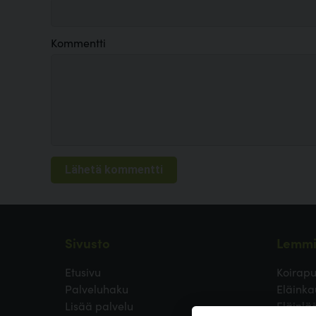
Kommentti
Sivusto
Lemmi
Etusivu
Koirapu
Palveluhaku
Eläinka
Lisää palvelu
Eläinlä