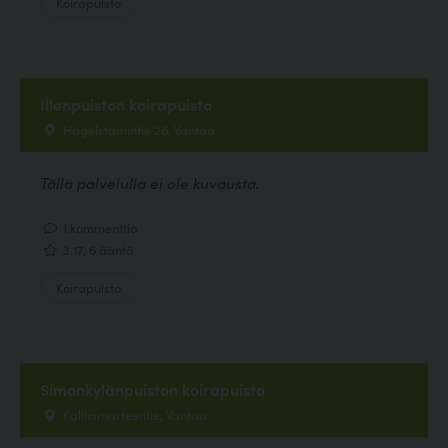
Koirapuisto
Illenpuiston koirapuisto
Hagelstamintie 26, Vantaa
Tällä palvelulla ei ole kuvausta.
1 kommenttia
3.17, 6 ääntä
Koirapuisto
Simonkylänpuiston koirapuisto
Kallioimarteentie, Vantaa