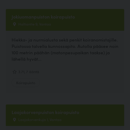
Jokiuomanpuiston koirapuisto
Haltiantie 9, Vantaa
Hiekka- ja nurmialusta sekä penkit koiranomistajille.
Puistossa talvella kunnossapito. Autolla pääsee noin
100 metrin päähän (matonpesupaikan taakse) ja
lähellä hyvät...
3.71, 7 ääntä
Koirapuisto
Laajakorvenpuiston koirapuisto
Laajakorvenkuja 1, Vantaa