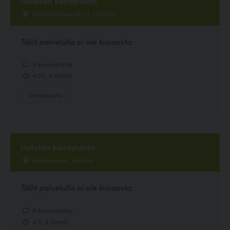
Ullaksen koirapuisto
Kalkkihiekanpolku 3, Helsinki
Tällä palvelulla ei ole kuvausta.
3 kommenttia
4.00, 4 ääntä
Koirapuisto
Uutelan koirapuisto
Särkkäniemi, Helsinki
Tällä palvelulla ei ole kuvausta.
8 kommenttia
4.11, 9 ääntä