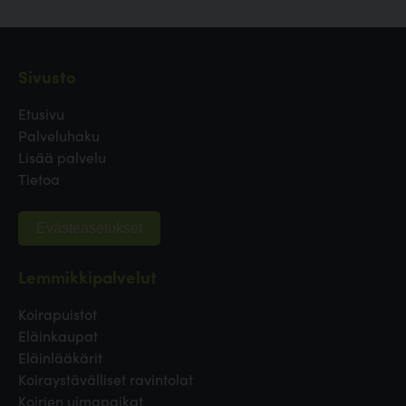
Sivusto
Etusivu
Palveluhaku
Lisää palvelu
Tietoa
Evästeasetukset
Lemmikkipalvelut
Koirapuistot
Eläinkaupat
Eläinlääkärit
Koiraystävälliset ravintolat
Koirien uimapaikat