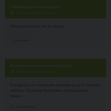
Pähkinäpuiston koirapuisto
Pähkinärinteentie 60, Vantaa
Tällä palvelulla ei ole kuvausta.
Koirapuisto
Raappavuorenpuiston koirapuisto
Raappavuorentie 16, Vantaa
Koirapuisto on rakennettu metsään ja se on hieman
mäkinen. Sijaitsee Myyrmäen urheilupuiston
takana.
2 kommenttia