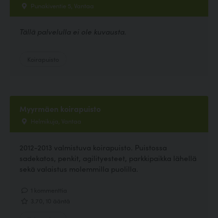
Punakiventie 5, Vantaa
Tällä palvelulla ei ole kuvausta.
Koirapuisto
Myyrmäen koirapuisto
Helmikuja, Vantaa
2012-2013 valmistuva koirapuisto. Puistossa
sadekatos, penkit, agilityesteet, parkkipaikka lähellä
sekä valaistus molemmilla puolilla.
1 kommenttia
3.70, 10 ääntä