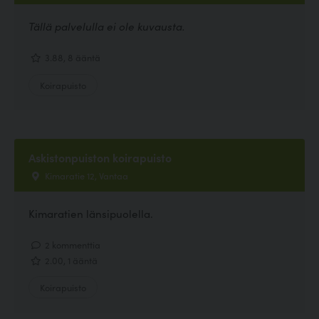
Tällä palvelulla ei ole kuvausta.
3.88, 8 ääntä
Koirapuisto
Askistonpuiston koirapuisto
Kimaratie 12, Vantaa
Kimaratien länsipuolella.
2 kommenttia
2.00, 1 ääntä
Koirapuisto