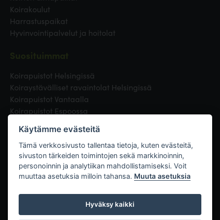
Koirakoulut
Harrastuspaikat
Hyvinvointipalvelut ja hoitolat
Suosituimmat
Koirapuistot Helsingissä
Koiraystävälliset ravaintolat Helsingissä
Koirapuistot Vantaalla
Koirapuistot Espoossa
Koirapuistot Turussa
Käytämme evästeitä
Eläinlääkäri Helsingissä
Koirapuistot Tampereella
Tämä verkkosivusto tallentaa tietoja, kuten evästeitä,
sivuston tärkeiden toimintojen sekä markkinoinnin,
personoinnin ja analytiikan mahdollistamiseksi. Voit
Linkit
muuttaa asetuksia milloin tahansa.
Muuta asetuksia
Hyväksy kaikki