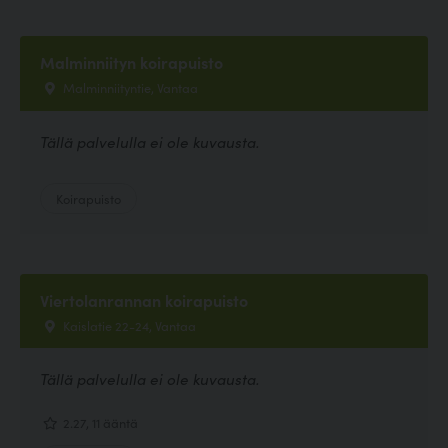
Malminniityn koirapuisto
Malminniityntie, Vantaa
Tällä palvelulla ei ole kuvausta.
Koirapuisto
Viertolanrannan koirapuisto
Kaislatie 22-24, Vantaa
Tällä palvelulla ei ole kuvausta.
2.27, 11 ääntä