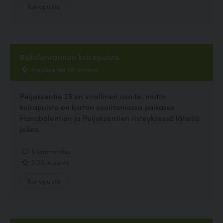
Koirapuisto
Rekolanrannan koirapuisto
Peijaksentie 25, Vantaa
Peijaksentie 25 on virallinen osoite, mutta
koirapuisto on kartan osoittamassa paikassa
Hanabölentien ja Peijaksentien risteyksessä lähellä
jokea.
6 kommenttia
3.00, 4 ääntä
Koirapuisto