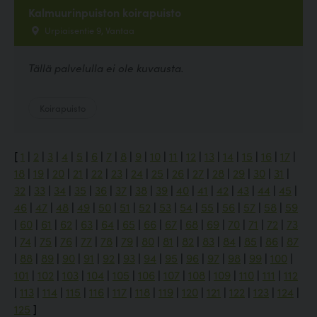
Kalmuurinpuiston koirapuisto
Urpiaisentie 9, Vantaa
Tällä palvelulla ei ole kuvausta.
Koirapuisto
[
1
|
2
|
3
|
4
|
5
|
6
|
7
|
8
|
9
|
10
|
11
|
12
|
13
|
14
|
15
|
16
|
17
|
18
|
19
|
20
|
21
|
22
|
23
|
24
|
25
|
26
|
27
|
28
|
29
|
30
|
31
|
32
|
33
|
34
|
35
|
36
|
37
|
38
|
39
|
40
|
41
|
42
|
43
|
44
|
45
|
46
|
47
|
48
|
49
|
50
|
51
|
52
|
53
|
54
|
55
|
56
|
57
|
58
|
59
|
60
|
61
|
62
|
63
|
64
|
65
|
66
|
67
|
68
|
69
|
70
|
71
|
72
|
73
|
74
|
75
|
76
|
77
|
78
|
79
|
80
|
81
|
82
|
83
|
84
|
85
|
86
|
87
|
88
|
89
|
90
|
91
|
92
|
93
|
94
|
95
|
96
|
97
|
98
|
99
|
100
|
101
|
102
|
103
|
104
|
105
|
106
|
107
|
108
|
109
|
110
|
111
|
112
|
113
|
114
|
115
|
116
|
117
|
118
|
119
|
120
|
121
|
122
|
123
|
124
|
125
]