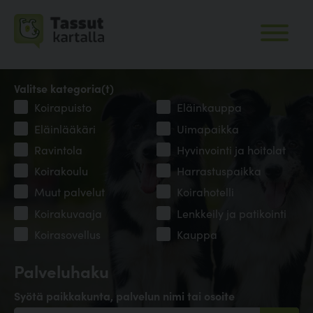
Valitse kategoria(t)
Koirapuisto
Eläinkauppa
Eläinlääkäri
Uimapaikka
Ravintola
Hyvinvointi ja hoitolat
Koirakoulu
Harrastuspaikka
Muut palvelut
Koirahotelli
Koirakuvaaja
Lenkkeily ja patikointi
Koirasovellus
Kauppa
Palveluhaku
Syötä paikkakunta, palvelun nimi tai osoite