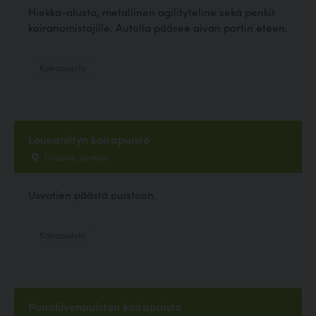
Hiekka-alusta, metallinen agilityteline sekä penkit
koiranomistajille. Autolla pääsee aivan portin eteen.
Koirapuisto
Lounaniityn koirapuisto
Usvatie, Vantaa
Usvatien päästä puistoon.
Koirapuisto
Punakivenpuiston koirapuisto