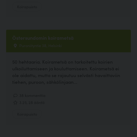
Koirapuisto
Östersundomin koirametsä
Puroniityntie 38, Helsinki
50 hehtaaria. Koirametsä on tarkoitettu koirien
ulkoiluttamiseen ja kouluttamiseen. Koirametsä ei
ole aidattu, mutta se rajautuu selvästi havaittaviin
tiehen, puroon, sähkölinjaan...
38 kommenttia
3.25, 28 ääntä
Koirapuisto