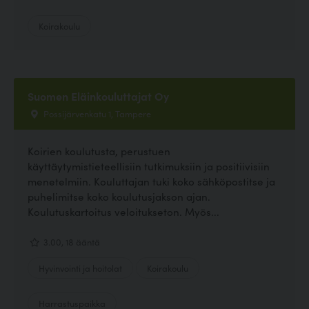
Koirakoulu
Suomen Eläinkouluttajat Oy
Possijärvenkatu 1, Tampere
Koirien koulutusta, perustuen
käyttäytymistieteellisiin tutkimuksiin ja positiivisiin
menetelmiin. Kouluttajan tuki koko sähköpostitse ja
puhelimitse koko koulutusjakson ajan.
Koulutuskartoitus veloitukseton. Myös...
3.00, 18 ääntä
Hyvinvointi ja hoitolat
Koirakoulu
Harrastuspaikka