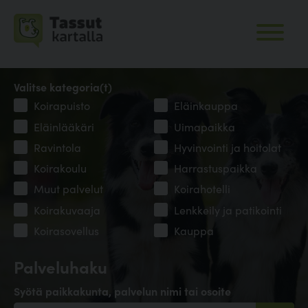
Valitse kategoria(t)
Koirapuisto
Eläinkauppa
Eläinlääkäri
Uimapaikka
Ravintola
Hyvinvointi ja hoitolat
Koirakoulu
Harrastuspaikka
Muut palvelut
Koirahotelli
Koirakuvaaja
Lenkkeily ja patikointi
Koirasovellus
Kauppa
Palveluhaku
Syötä paikkakunta, palvelun nimi tai osoite