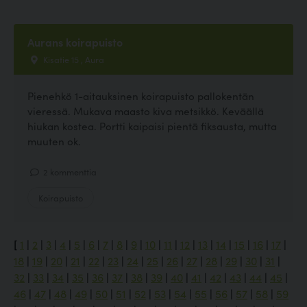
Aurans koirapuisto
Kisatie 15 , Aura
Pienehkö 1-aitauksinen koirapuisto pallokentän
vieressä. Mukava maasto kiva metsikkö. Keväällä
hiukan kostea. Portti kaipaisi pientä fiksausta, mutta
muuten ok.
2 kommenttia
Koirapuisto
[
1
|
2
|
3
|
4
|
5
|
6
|
7
|
8
|
9
|
10
|
11
|
12
|
13
|
14
|
15
|
16
|
17
|
18
|
19
|
20
|
21
|
22
|
23
|
24
|
25
|
26
|
27
|
28
|
29
|
30
|
31
|
32
|
33
|
34
|
35
|
36
|
37
|
38
|
39
|
40
|
41
|
42
|
43
|
44
|
45
|
46
|
47
|
48
|
49
|
50
|
51
|
52
|
53
|
54
|
55
|
56
|
57
|
58
|
59