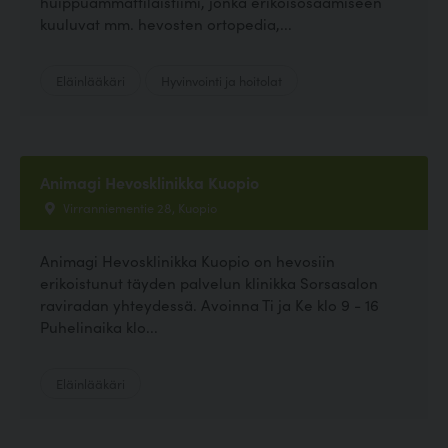
huippuammattilaistiimi, jonka erikoisosaamiseen
kuuluvat mm. hevosten ortopedia,...
Eläinlääkäri
Hyvinvointi ja hoitolat
Animagi Hevosklinikka Kuopio
Virranniementie 28, Kuopio
Animagi Hevosklinikka Kuopio on hevosiin
erikoistunut täyden palvelun klinikka Sorsasalon
raviradan yhteydessä. Avoinna Ti ja Ke klo 9 - 16
Puhelinaika klo...
Eläinlääkäri