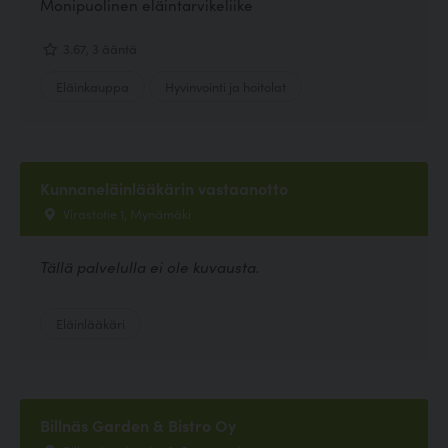
Monipuolinen eläintarvikeliike
3.67, 3 ääntä
Eläinkauppa
Hyvinvointi ja hoitolat
Kunnaneläinlääkärin vastaanotto
Virastotie 1, Mynämäki
Tällä palvelulla ei ole kuvausta.
Eläinlääkäri
Billnäs Garden & Bistro Oy