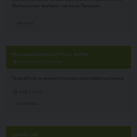
Ruotsalaisen teatterin vieressä. Terassin...
Ravintola
Maalaiseläinlääkäri Paula Anttila
Halolantie 27, Maaninka
Ystävällistä ja ammattitaitoista eläinlääkäripalvelua.
4.00, 2 ääntä
Eläinlääkäri
Lähellä Deli