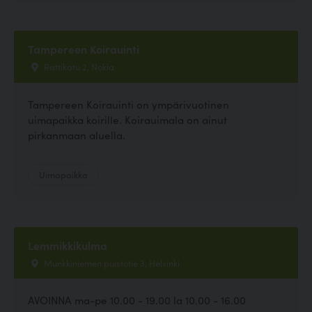
Tampereen Koirauinti
Rattikatu 2, Nokia
Tampereen Koirauinti on ympärivuotinen
uimapaikka koirille. Koirauimala on ainut
pirkanmaan aluella.
Uimapaikka
Lemmikkikulma
Munkkiniemen puistotie 3, Helsinki
AVOINNA ma-pe 10.00 - 19.00 la 10.00 - 16.00