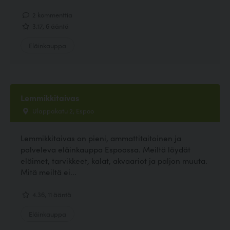
2 kommenttia
3.17, 6 ääntä
Eläinkauppa
Lemmikkitaivas
Ulappakatu 2, Espoo
Lemmikkitaivas on pieni, ammattitaitoinen ja
palveleva eläinkauppa Espoossa. Meiltä löydät
eläimet, tarvikkeet, kalat, akvaariot ja paljon muuta.
Mitä meiltä ei...
4.36, 11 ääntä
Eläinkauppa