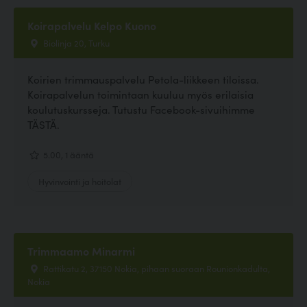
Koirapalvelu Kelpo Kuono
Biolinja 20, Turku
Koirien trimmauspalvelu Petola-liikkeen tiloissa.
Koirapalvelun toimintaan kuuluu myös erilaisia
koulutuskursseja. Tutustu Facebook-sivuihimme
TÄSTÄ.
5.00, 1 ääntä
Hyvinvointi ja hoitolat
Trimmaamo Minarmi
Rattikatu 2, 37150 Nokia, pihaan suoraan Rounionkadulta,
Nokia