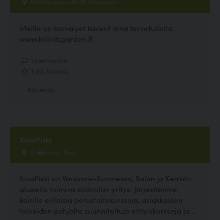
Billnäsinpuistotie 18, Raasepori
Meille on karvaiset kaverit aina tervetulleita.
www.billnäsgarden.fi
1 kommenttia
3.83, 6 ääntä
Ravintola
KivaPiski
Kokkilantie, Salo
KivaPiski on Varsinais-Suomessa, Salon ja Kemiön
alueella toimiva eläinalan yritys. Järjestämme
koirille erilaisia perustaitokursseja, asiakkaiden
toiveiden pohjalta suunniteltuja erityiskursseja ja...