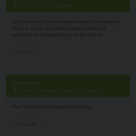
Thurmaninaukio 10, Kauniainen
Viihtyisä kahvila, jossa tarjolla paljon lähiruokaa ja
luomua. Koirat tervetulleita sekä sisälle että
terassille. Aukioloajat ma-pe 8-18, la 10-16
Ravintola
Uimapaikka
Länsivalli, Tammisaari (Raasepori), Raasepori
Pieni hiekkaranta/uimapaikka koirille
Uimapaikka