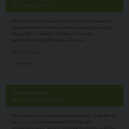
Museokatu 8, Helsinki
Myös koirat ovat tervetulleita ravintolan terassille.
Eduskuntatalon takana sijaitseva Happy Jazz Club
Storyville on rankattu yhdeksi Euroopan
parhaimmista jazzklubeista. Terassi...
4.00, 1 ääntä
Ravintola
Café Rymy-Eetu
Eteläesplanadi 24, Helsinki
Myös koirat ovat tervetulleita terassille. Café Rymy-
Eetu on uusi kohtaamispaikka Helsingin
ydinkeskustassa. Terassi sijaitsee Erottajan aukiolla