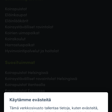
Koirapuistot
Eläinkaupat
Eläinlääkärit
Koiraystävälliset ravintolat
Koirien uimapaikat
Koirakoulut
Harrastuspaikat
Hyvinvointipalvelut ja hoitolat
Suosituimmat
Koirapuistot Helsingissä
Koiraystävälliset ravaintolat Helsingissä
Koirapuistot Vantaalla
Koirapuistot Espoossa
Koirapuistot Turussa
Käytämme evästeitä
Eläinlääkäri Helsingissä
Koirapuistot Tampereella
Tämä verkkosivusto tallentaa tietoja, kuten evästeitä,