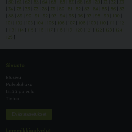
|
60
|
61
|
62
|
63
|
64
|
65
|
66
|
67
|
68
|
69
|
70
|
71
|
72
|
73
|
74
|
75
|
76
|
77
|
78
|
79
|
80
|
81
|
82
|
83
|
84
|
85
|
86
|
87
|
88
|
89
|
90
|
91
|
92
|
93
|
94
|
95
|
96
|
97
|
98
|
99
|
100
|
101
|
102
|
103
|
104
|
105
|
106
|
107
|
108
|
109
|
110
|
111
|
112
|
113
|
114
|
115
|
116
|
117
|
118
|
119
|
120
|
121
|
122
|
123
|
124
|
125
]
Sivusto
Etusivu
Palveluhaku
Lisää palvelu
Tietoa
Evästeasetukset
Lemmikkipalvelut