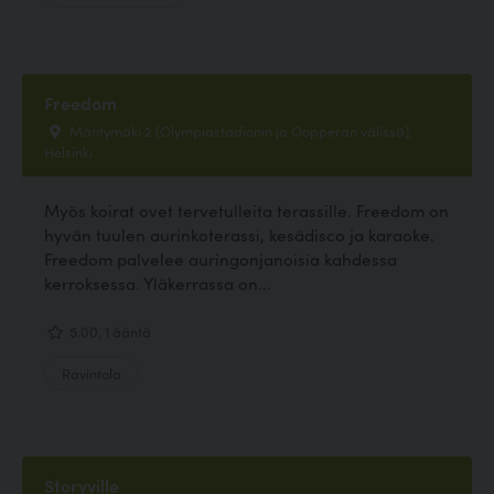
Freedom
Mäntymäki 2 (Olympiastadionin ja Oopperan välissä),
Helsinki
Myös koirat ovet tervetulleita terassille. Freedom on
hyvän tuulen aurinkoterassi, kesädisco ja karaoke.
Freedom palvelee auringonjanoisia kahdessa
kerroksessa. Yläkerrassa on...
5.00, 1 ääntä
Ravintola
Storyville