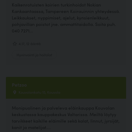
Kaikenrotuisten koirien turkinhoidot Nokian
Kankaantaassa, Tampereen Koirauinnin yhteydessä.
Leikkaukset, nyppimiset, ajelut, kynsienleikkuut,
pohjavillan poistot jne. ammattitaidolla. Soita puh.
040 7271...
4.17, 12 ääntä
Hyvinvointi ja hoitolat
Petzoo
Kouvolankatu 15, Kouvola
Monipuolinen ja palveleva eläinkauppa Kouvolan
keskustassa kauppakeskus Valtarissa. Meiltä löytyy
tarvikkeet kaikille eläimille sekä kalat, linnut, jyrsijät,
kanit ja matelijat....