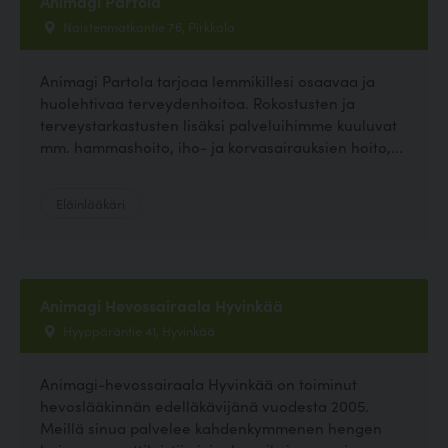
Animagi Partola
Naistenmatkantie 76, Pirkkala
Animagi Partola tarjoaa lemmikillesi osaavaa ja
huolehtivaa terveydenhoitoa. Rokostusten ja
terveystarkastusten lisäksi palveluihimme kuuluvat
mm. hammashoito, iho- ja korvasairauksien hoito,...
Eläinlääkäri
Animagi Hevossairaala Hyvinkää
Hyyppäräntie 41, Hyvinkää
Animagi-hevossairaala Hyvinkää on toiminut
hevoslääkinnän edelläkävijänä vuodesta 2005.
Meillä sinua palvelee kahdenkymmenen hengen