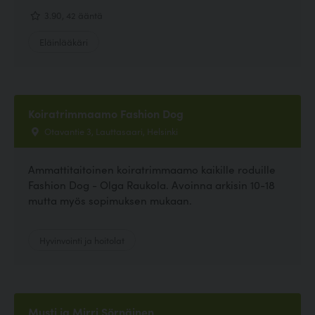
3.90, 42 ääntä
Eläinlääkäri
Koiratrimmaamo Fashion Dog
Otavantie 3, Lauttasaari, Helsinki
Ammattitaitoinen koiratrimmaamo kaikille roduille
Fashion Dog - Olga Raukola. Avoinna arkisin 10-18
mutta myös sopimuksen mukaan.
Hyvinvointi ja hoitolat
Musti ja Mirri Sörnäinen