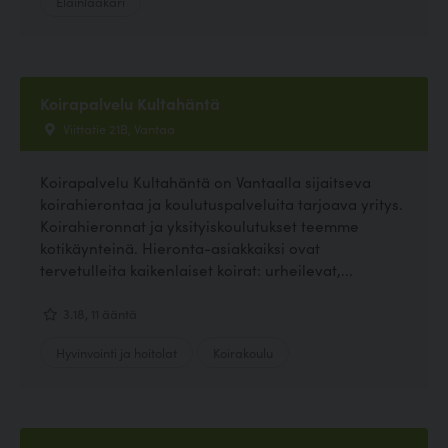
Eläinlääkäri
Koirapalvelu Kultahäntä
Viittatie 21B, Vantaa
Koirapalvelu Kultahäntä on Vantaalla sijaitseva
koirahierontaa ja koulutuspalveluita tarjoava yritys.
Koirahieronnat ja yksityiskoulutukset teemme
kotikäynteinä. Hieronta-asiakkaiksi ovat
tervetulleita kaikenlaiset koirat: urheilevat,...
3.18, 11 ääntä
Hyvinvointi ja hoitolat
Koirakoulu