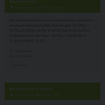
Ravintola Fontti
Kauppiaskatu 5, 20100 Turku, Turku
Hyväkäytöksiset koirat ovat tervetulleita ravintolan
etuosaan (ikkunapöydät). Aukioloajat: Ma/Mon –
To/Thu 11-(23)24 Pe/Fri 11-03 La/Sat 13-03 Su/Sun
Suljettu Keittiö Ma/Mon - To/Thu 11-22 Pe/Fri 11 -
22.30 La/Sat 13-22.30
1 kommenttia
3.67, 15 ääntä
Ravintola
Ravintola Grill It! Marina
Linnankatu 32, 20100 Turku , Turku