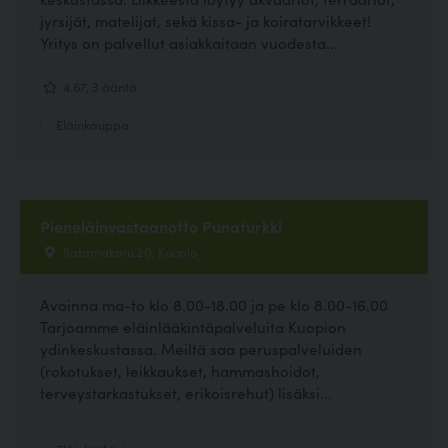
jyrsijät, matelijat, sekä kissa- ja koiratarvikkeet!
Yritys on palvellut asiakkaitaan vuodesta...
4.67, 3 ääntä
Eläinkauppa
Pieneläinvastaanotto Punaturkki
Satamakatu 20, Kuopio
Avoinna ma-to klo 8.00-18.00 ja pe klo 8.00-16.00
Tarjoamme eläinlääkintäpalveluita Kuopion
ydinkeskustassa. Meiltä saa peruspalveluiden
(rokotukset, leikkaukset, hammashoidot,
terveystarkastukset, erikoisrehut) lisäksi...