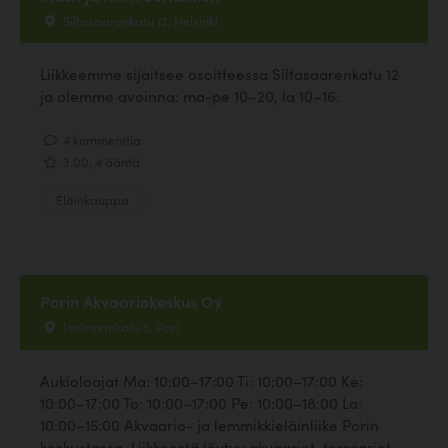
Siltasaarenkatu 12, Helsinki
Liikkeemme sijaitsee osoitteessa Siltasaarenkatu 12
ja olemme avoinna: ma-pe 10–20, la 10–16.
4 kommenttia
3.00, 4 ääntä
Eläinkauppa
Porin Akvaariokeskus Oy
Isolinnankatu 5, Pori
Aukioloajat Ma: 10:00–17:00 Ti: 10:00–17:00 Ke:
10:00–17:00 To: 10:00–17:00 Pe: 10:00–18:00 La:
10:00–15:00 Akvaario- ja lemmikkieläinliike Porin
keskustassa. Liikkeestä löytyy akvaariot, terraariot,