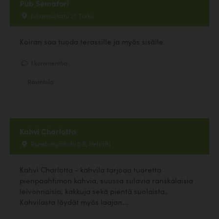
Pub Semafori
Juhannuskatu 21, Turku
Koiran saa tuoda terassille ja myös sisälle.
1 kommenttia
Ravintola
Kahvi Charlotta
Runeberginkatu 5 B, Helsinki
Kahvi Charlotta - kahvila tarjoaa tuoretta
pienpaahtimon kahvia, suussa sulavia ranskalaisia
leivonnaisia, kakkuja sekä pientä suolaista.
Kahvilasta löydät myös laajan...