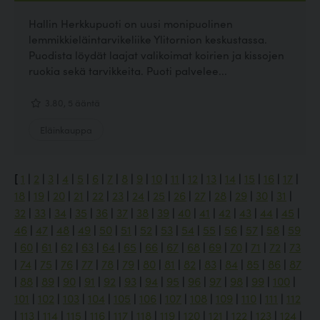
Hallin Herkkupuoti on uusi monipuolinen
lemmikkieläintarvikeliike Ylitornion keskustassa.
Puodista löydät laajat valikoimat koirien ja kissojen
ruokia sekä tarvikkeita. Puoti palvelee...
3.80, 5 ääntä
Eläinkauppa
[
1
|
2
|
3
|
4
|
5
|
6
|
7
|
8
|
9
|
10
|
11
|
12
|
13
|
14
|
15
|
16
|
17
|
18
|
19
|
20
|
21
|
22
|
23
|
24
|
25
|
26
|
27
|
28
|
29
|
30
|
31
|
32
|
33
|
34
|
35
|
36
|
37
|
38
|
39
|
40
|
41
|
42
|
43
|
44
|
45
|
46
|
47
|
48
|
49
|
50
|
51
|
52
|
53
|
54
|
55
|
56
|
57
|
58
|
59
|
60
|
61
|
62
|
63
|
64
|
65
|
66
|
67
|
68
|
69
|
70
|
71
|
72
|
73
|
74
|
75
|
76
|
77
|
78
|
79
|
80
|
81
|
82
|
83
|
84
|
85
|
86
|
87
|
88
|
89
|
90
|
91
|
92
|
93
|
94
|
95
|
96
|
97
|
98
|
99
|
100
|
101
|
102
|
103
|
104
|
105
|
106
|
107
|
108
|
109
|
110
|
111
|
112
|
113
|
114
|
115
|
116
|
117
|
118
|
119
|
120
|
121
|
122
|
123
|
124
|