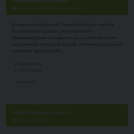
Kurranummen koirapuisto
Kurranummi, 00730 Helsinki, Helsinki
Koirapuistot sijaitsevat Tapaninkyläntien varrella
Kurranummen puiston pohjoispuolella.
Hiekkapohjainen koirapuisto jossa omat aitaukset
sekä pienille että isoille koirille. Molemmat aitaukset
sisältävät agilityesteitä....
2 kommenttia
3.33, 6 ääntä
Koirapuisto
Helilän Puiston koirapuisto
Suntionkatu, Kotka