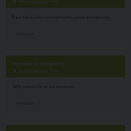
Harjantauksentie, Kotka
Pieni tasaisella nurmipohjalla oleva koirapuisto.
Koirapuisto
Hovinsaaren koirapuisto
Ruununmaankatu, Kotka
Tällä palvelulla ei ole kuvausta.
Koirapuisto