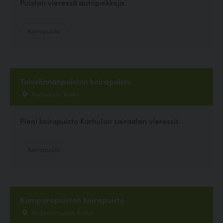
Puiston vieressä autopaikkoja.
Koirapuisto
Toivelinnanpuiston koirapuisto
Aumakatu, Kotka
Pieni koirapuisto Karhulan sairaalan vieressä.
Koirapuisto
Kumparepuiston koirapuisto
Hiidenkirnuntie, Kotka