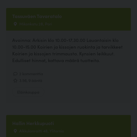
Tassuväen Tavaratalo
Mikonkatu 28, Pori
Avoinna: Arkisin klo 10.00-17.30.00 Lauantaisin klo
10.00-15.00 Koirien ja kissojen ruokinta ja tarvikkeet
Koirien ja kissojen trimmausta. Kynsien leikkuut.
Edulliset hinnat, kattava määrä tuotteita.
2 kommenttia
3.56, 9 ääntä
Eläinkauppa
Hallin Herkkupuoti
Alkkulanraitti 48, Ylitornio