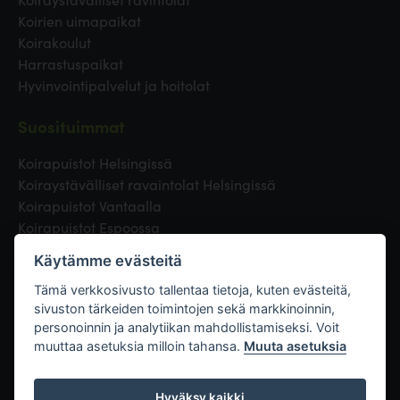
Koirien uimapaikat
Koirakoulut
Harrastuspaikat
Hyvinvointipalvelut ja hoitolat
Suosituimmat
Koirapuistot Helsingissä
Koiraystävälliset ravaintolat Helsingissä
Koirapuistot Vantaalla
Koirapuistot Espoossa
Koirapuistot Turussa
Käytämme evästeitä
Eläinlääkäri Helsingissä
Koirapuistot Tampereella
Tämä verkkosivusto tallentaa tietoja, kuten evästeitä,
sivuston tärkeiden toimintojen sekä markkinoinnin,
personoinnin ja analytiikan mahdollistamiseksi. Voit
Linkit
muuttaa asetuksia milloin tahansa.
Muuta asetuksia
Hyväksy kaikki