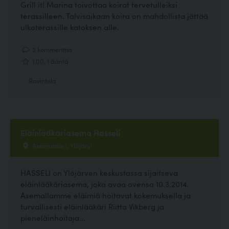
Grill it! Marina toivottaa koirat tervetulleiksi
terassilleen. Talvisaikaan koira on mahdollista jättää
ulkoterassille katoksen alle.
2 kommenttia
1.00, 1 ääntä
Ravintola
Eläinlääkäriasema Hasseli
Asemantie 1, Ylöjärvi
HASSELI on Ylöjärven keskustassa sijaitseva
eläinlääkäriasema, joka avaa ovensa 10.3.2014.
Asemallamme eläimiä hoitavat kokemuksella ja
turvallisesti eläinlääkäri Riitta Vikberg ja
pieneläinhoitaja...