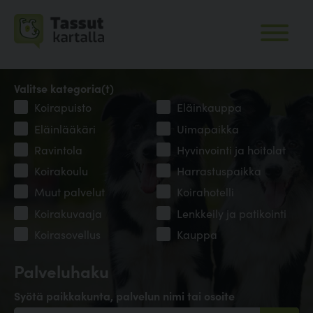
Valitse kategoria(t)
Koirapuisto
Eläinkauppa
Eläinlääkäri
Uimapaikka
Ravintola
Hyvinvointi ja hoitolat
Koirakoulu
Harrastuspaikka
Muut palvelut
Koirahotelli
Koirakuvaaja
Lenkkeily ja patikointi
Koirasovellus
Kauppa
Palveluhaku
Syötä paikkakunta, palvelun nimi tai osoite