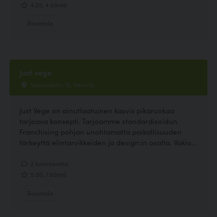
4.25, 4 ääntä
Ravintola
Just vege
Vaasankatu 15, Helsinki
Just Vege on ainutlaatuinen kasvis pikaruokaa
tarjoava konsepti. Tarjoamme standardisoidun
Franchising pohjan unohtamatta paikallisuuden
tärkeyttä elintarvikkeiden ja design:in osalta. Vakio...
2 kommenttia
5.00, 1 ääntä
Ravintola