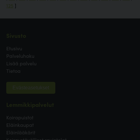
125
]
Sivusto
Etusivu
Palveluhaku
Lisää palvelu
Tietoa
Evästeasetukset
Lemmikkipalvelut
Koirapuistot
Eläinkaupat
Eläinlääkärit
Koiraystävälliset ravintolat