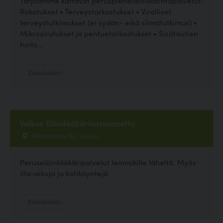
Tarjoamme kattavat peruspieneläinlääkintäpalvelut:
Rokotukset • Terveystarkastukset • Viralliset
terveystutkimukset (ei sydän- eikä silmätutkimus) •
Mikrosirutukset ja pentuetarkastukset • Sisätautien
hoito...
Eläinlääkäri
Valkon Eläinlääkärivastaanotto
Pitkäniityntie 62, Loviisa
Peruseläinlääkäripalvelut lemmikille läheltä. Myös
ilta-aikoja ja kotikäyntejä.
Eläinlääkäri