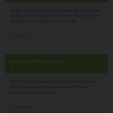
Ruokaravintola ja illanviettopaikka. Koirat pääsevät
sisälle. Aukiolo (nettisivuilta): Open Mon-Tue 11-24
Wed-Thu 11-02 Fri-Sat 11-02 Sun 12-24
Ravintola
Eläintarvikeliike Fast Dog Sipoo
Iso Kylätie 27, Sipoo
Fast Dog on yksityinen eläintarvikeliike Sipoossa
jolla on laaja valikoima erilaisia tuotteita ja
henkilökohtainen palvelu.
Eläinkauppa