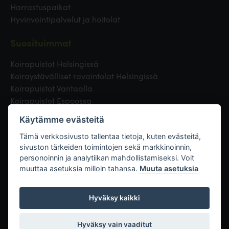
Harrastuspaikat
Hyvinvointipalvelut ja hoitolat
Suosituimmat
Koirapuistot Helsingissä
Koiraystävälliset ravaintolat Helsingissä
Koirapuistot Vantaalla
Koirapuistot Espoossa
Koirapuistot Turussa
Käytämme evästeitä
Eläinlääkäri Helsingissä
Koirapuistot Tampereella
Tämä verkkosivusto tallentaa tietoja, kuten evästeitä,
sivuston tärkeiden toimintojen sekä markkinoinnin,
personoinnin ja analytiikan mahdollistamiseksi. Voit
Linkit
muuttaa asetuksia milloin tahansa.
Muuta asetuksia
Hyväksy kaikki
Hyväksy vain vaaditut