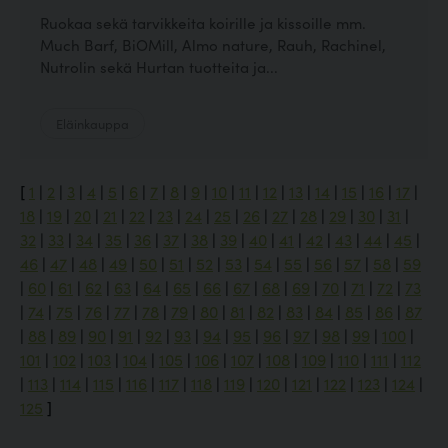
Ruokaa sekä tarvikkeita koirille ja kissoille mm.
Much Barf, BiOMill, Almo nature, Rauh, Rachinel,
Nutrolin sekä Hurtan tuotteita ja...
Eläinkauppa
[
1
|
2
|
3
|
4
|
5
|
6
|
7
|
8
|
9
|
10
|
11
|
12
|
13
|
14
|
15
|
16
|
17
|
18
|
19
|
20
|
21
|
22
|
23
|
24
|
25
|
26
|
27
|
28
|
29
|
30
|
31
|
32
|
33
|
34
|
35
|
36
|
37
|
38
|
39
|
40
|
41
|
42
|
43
|
44
|
45
|
46
|
47
|
48
|
49
|
50
|
51
|
52
|
53
|
54
|
55
|
56
|
57
|
58
|
59
|
60
|
61
|
62
|
63
|
64
|
65
|
66
|
67
|
68
|
69
|
70
|
71
|
72
|
73
|
74
|
75
|
76
|
77
|
78
|
79
|
80
|
81
|
82
|
83
|
84
|
85
|
86
|
87
|
88
|
89
|
90
|
91
|
92
|
93
|
94
|
95
|
96
|
97
|
98
|
99
|
100
|
101
|
102
|
103
|
104
|
105
|
106
|
107
|
108
|
109
|
110
|
111
|
112
|
113
|
114
|
115
|
116
|
117
|
118
|
119
|
120
|
121
|
122
|
123
|
124
|
125
]