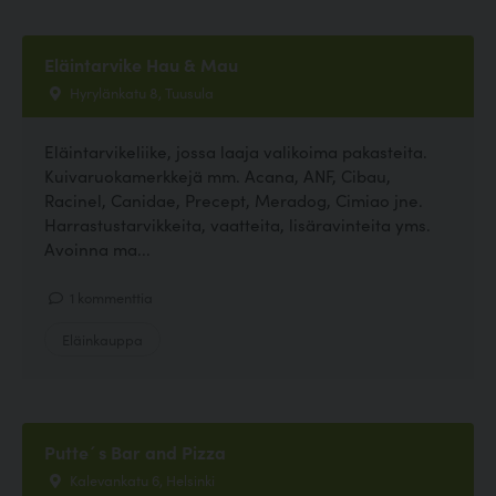
Eläintarvike Hau & Mau
Hyrylänkatu 8, Tuusula
Eläintarvikeliike, jossa laaja valikoima pakasteita.
Kuivaruokamerkkejä mm. Acana, ANF, Cibau,
Racinel, Canidae, Precept, Meradog, Cimiao jne.
Harrastustarvikkeita, vaatteita, lisäravinteita yms.
Avoinna ma...
1 kommenttia
Eläinkauppa
Putte´s Bar and Pizza
Kalevankatu 6, Helsinki