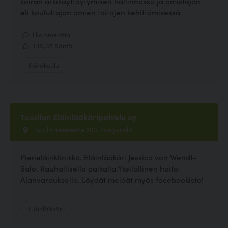
koiran arkikäyttäytymisen hallinnassa ja omistajan
eli kouluttajan omien taitojen kehittämisessä.
1 kommenttia
3.16, 37 ääntä
Koirakoulu
Toosilan Eläinlääkäripalvelu oy
Toosilanniementie 203, Kangasala
Pieneläinklinikka. Eläinlääkäri Jessica von Wendt-
Salo. Rauhallisella paikalla.Yksilöllinen hoito.
Ajanvarauksella. Löydät meidät myös facebookista!
Eläinlääkäri