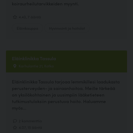
koiraurheilutarvikkeiden myynti.
4.43, 7 ääntä
Eläinkauppa
Hyvinvointi ja hoitolat
Eläinklinikka Tassula
Karhulantie 21, Kotka
Eläinklinikka Tassula tarjoaa lemmikillesi laadukasta
perusterveyden- ja sairaanhoitoa. Meille tärkeää
on yksilökohtainen ja uusimpiin lääketieteen
tutkimustuloksiin perustuva hoito. Haluamme
myös...
2 kommenttia
4.07, 15 ääntä