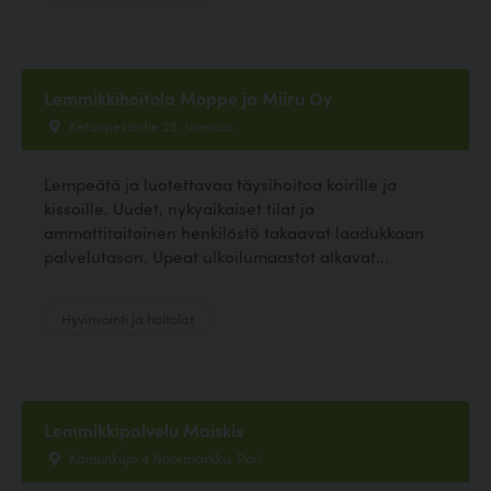
Lemmikkihoitola Moppe ja Miiru Oy
Ketunpesäntie 25, Joensuu
Lempeätä ja luotettavaa täysihoitoa koirille ja
kissoille. Uudet, nykyaikaiset tilat ja
ammattitaitoinen henkilöstö takaavat laadukkaan
palvelutason. Upeat ulkoilumaastot alkavat...
Hyvinvointi ja hoitolat
Lemmikkipalvelu Maiskis
Kainunkuja 4 Noormarkku, Pori