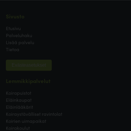
Sivusto
Etusivu
Palveluhaku
Lisää palvelu
Tietoa
Evästeasetukset
Lemmikkipalvelut
Koirapuistot
Eläinkaupat
Eläinlääkärit
Koiraystävälliset ravintolat
Koirien uimapaikat
Koirakoulut