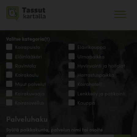
Valitse kategoria(t)
Koirapuisto
Eläinkauppa
Eläinlääkäri
Uimapaikka
Ravintola
Hyvinvointi ja hoitolat
Koirakoulu
Harrastuspaikka
Muut palvelut
Koirahotelli
Koirakuvaaja
Lenkkeily ja patikointi
Koirasovellus
Kauppa
Palveluhaku
Syötä paikkakunta, palvelun nimi tai osoite