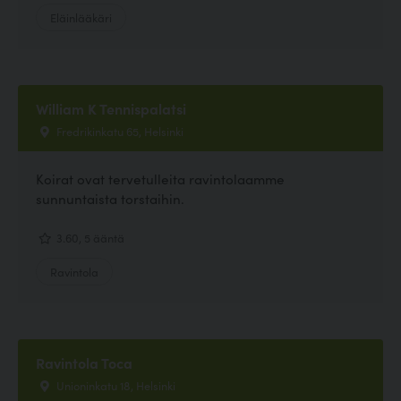
Eläinlääkäri
William K Tennispalatsi
Fredrikinkatu 65, Helsinki
Koirat ovat tervetulleita ravintolaamme
sunnuntaista torstaihin.
3.60, 5 ääntä
Ravintola
Ravintola Toca
Unioninkatu 18, Helsinki