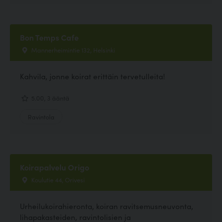
Bon Temps Cafe
Mannerheimintie 132, Helsinki
Kahvila, jonne koirat erittäin tervetulleita!
5.00, 3 ääntä
Ravintola
Koirapalvelu Origo
Koulutie 44, Orivesi
Urheilukoirahieronta, koiran ravitsemusneuvonta,
lihapakasteiden, ravintolisien ja