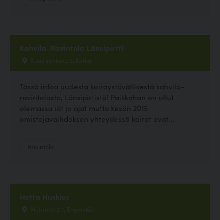
Kahvila-Ravintola Länsipirtti
Kuusisenkatu 5, Kotka
Tässä infoa uudesta koiraystävällisestä kahvila-
ravintolasta, Länsipirtistä! Paikkahan on ollut
olemassa iät ja ajat mutta kesän 2015
omistajavaihdoksen yhteydessä koirat ovat...
Ravintola
Hetta Huskies
Hetantie 211, Enontekiö