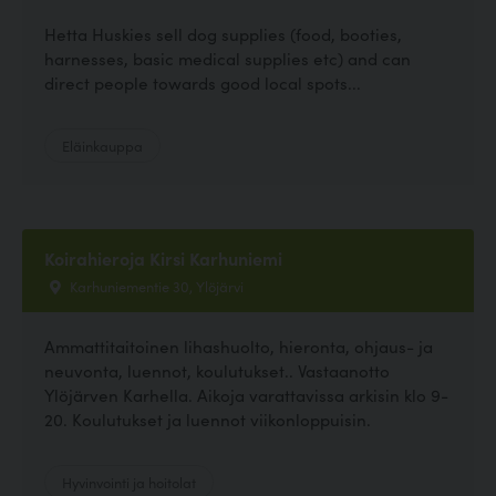
Hetta Huskies sell dog supplies (food, booties,
harnesses, basic medical supplies etc) and can
direct people towards good local spots...
Eläinkauppa
Koirahieroja Kirsi Karhuniemi
Karhuniementie 30, Ylöjärvi
Ammattitaitoinen lihashuolto, hieronta, ohjaus- ja
neuvonta, luennot, koulutukset.. Vastaanotto
Ylöjärven Karhella. Aikoja varattavissa arkisin klo 9-
20. Koulutukset ja luennot viikonloppuisin.
Hyvinvointi ja hoitolat