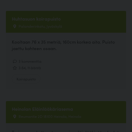
Huhtasuon koirapuisto
Palanderinkatu, Jyväskylä
Kooltaan 76 x 35 metriä, 160cm korkea aita. Puisto
jaettu kahteen osaan.
3 kommenttia
3.64, 11 ääntä
Koirapuisto
Heinolan Eläinlääkäriasema
Reumantie 2D 18100 Heinola, Heinola