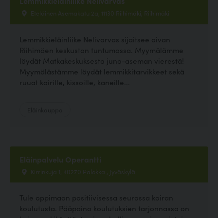
Lemmikkieläinliike Nelivarvas
Eteläinen Asemakatu 2a, 11130 Riihimäki, Riihimäki
Lemmikkieläinliike Nelivarvas sijaitsee aivan
Riihimäen keskustan tuntumassa. Myymälämme
löydät Matkakeskuksesta juna-aseman vierestä!
Myymälästämme löydät lemmikkitarvikkeet sekä
ruuat koirille, kissoille, kaneille...
Eläinkauppa
Eläinpalvelu Operantti
Kirrinkuja 1, 40270 Palokka , Jyväskylä
Tule oppimaan positiivisessa seurassa koiran
koulutusta. Pääpaino koulutuksien tarjonnassa on