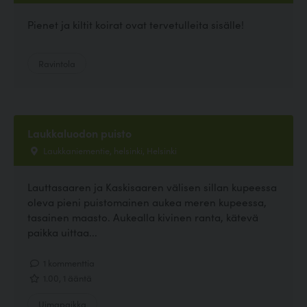
Pienet ja kiltit koirat ovat tervetulleita sisälle!
Ravintola
Laukkaluodon puisto
Laukkaniementie, helsinki, Helsinki
Lauttasaaren ja Kaskisaaren välisen sillan kupeessa
oleva pieni puistomainen aukea meren kupeessa,
tasainen maasto. Aukealla kivinen ranta, kätevä
paikka uittaa...
1 kommenttia
1.00, 1 ääntä
Uimapaikka