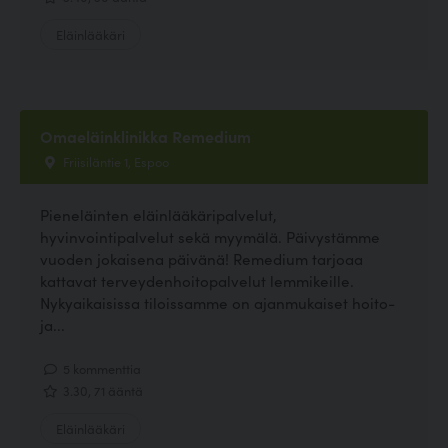
Eläinlääkäri
Omaeläinklinikka Remedium
Friisiläntie 1, Espoo
Pieneläinten eläinlääkäripalvelut,
hyvinvointipalvelut sekä myymälä. Päivystämme
vuoden jokaisena päivänä! Remedium tarjoaa
kattavat terveydenhoitopalvelut lemmikeille.
Nykyaikaisissa tiloissamme on ajanmukaiset hoito-
ja...
5 kommenttia
3.30, 71 ääntä
Eläinlääkäri