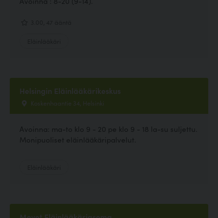
Avoinna : 8-20 (9-14).
3.00, 47 ääntä
Eläinlääkäri
Helsingin Eläinlääkärikeskus
Koskenhaantie 34, Helsinki
Avoinna: ma-to klo 9 - 20 pe klo 9 - 18 la-su suljettu.
Monipuoliset eläinlääkäripalvelut.
Eläinlääkäri
Mevet Eläinlääkäriasema