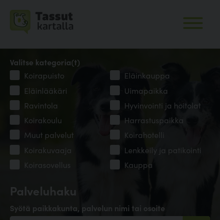
Valitse kategoria(t)
Koirapuisto
Eläinkauppa
Eläinlääkäri
Uimapaikka
Ravintola
Hyvinvointi ja hoitolat
Koirakoulu
Harrastuspaikka
Muut palvelut
Koirahotelli
Koirakuvaaja
Lenkkeily ja patikointi
Koirasovellus
Kauppa
Palveluhaku
Syötä paikkakunta, palvelun nimi tai osoite