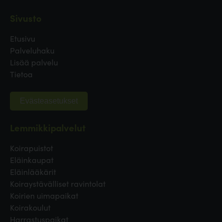
Sivusto
Etusivu
Palveluhaku
Lisää palvelu
Tietoa
Evästeasetukset
Lemmikkipalvelut
Koirapuistot
Eläinkaupat
Eläinlääkärit
Koiraystävälliset ravintolat
Koirien uimapaikat
Koirakoulut
Harrastuspaikat