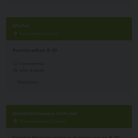
AlfaPet
Kauppamäki 2, Espoo
Avoinna arkisin 8-20.
5 kommenttia
4.05, 19 ääntä
Eläinlääkäri
Eläinlääkäriasema FinProVet
Oravannahkatori 3, Espoo
Tapiolan Vesiputoustalossa. Avoinna: ma-pe 8-20,