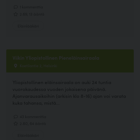
1 kommenttia
2.69, 13 ääntä
Eläinlääkäri
Viikin Yliopistollinen Pieneläinsairaala
Koetilantie 2, Helsinki
Yliopistollinen eläinsairaala on auki 24 tuntia
vuorokaudessa vuoden jokaisena päivänä.
Ajanvarausaikoihin (arkisin klo 8-16) ajan voi varata
kuka tahansa, mistä...
43 kommenttia
2.80, 64 ääntä
Eläinlääkäri