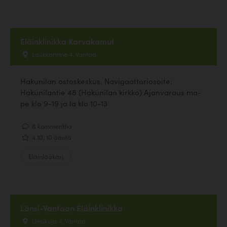
Eläinklinikka Karvakamut
Laukkarinne 4, Vantaa
Hakunilan ostoskeskus. Navigaattoriosoite:
Hakunilantie 48 (Hakunilan kirkko) Ajanvaraus ma-
pe klo 9-19 ja la klo 10-13
8 kommenttia
4.10, 10 ääntä
Eläinlääkäri
Länsi-Vantaan Eläinklinikka
Liesikuja 4, Vantaa