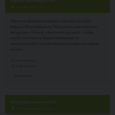
Espoon Eläinlääkäritalo
Kavallinpelto 3, Espoo
Olemme yksityisomisteinen pieneläinklinikka
Espoon Viherlaaksossa. Tarjoamme pieneläinten
terveyteen liittyvät yleisimmät palvelut. Lisäksi
meillä onnistuu erilaiset leikkaukset ja
hammashoidot (esimerkiksi hampaiden kirurgiset
poistot,...
3 kommenttia
3.36, 11 ääntä
Eläinlääkäri
Eläinlääkäriasema Arkki
Ymmerstanportti 2, Espoo