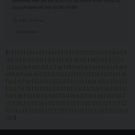
Avoinna: ma–pe klo 8.00–20.00 la klo 9.00-15.00 su
(ja pyhäpäivät) klo 10.00–15.00
4.00, 12 ääntä
Eläinlääkäri
[
1
|
2
|
3
|
4
|
5
|
6
|
7
|
8
|
9
|
10
|
11
|
12
|
13
|
14
|
15
|
16
|
17
|
18
|
19
|
20
|
21
|
22
|
23
|
24
|
25
|
26
|
27
|
28
|
29
|
30
|
31
|
32
|
33
|
34
|
35
|
36
|
37
|
38
|
39
|
40
|
41
|
42
|
43
|
44
|
45
|
46
|
47
|
48
|
49
|
50
|
51
|
52
|
53
|
54
|
55
|
56
|
57
|
58
|
59
|
60
|
61
|
62
|
63
|
64
|
65
|
66
|
67
|
68
|
69
|
70
|
71
|
72
|
73
|
74
|
75
|
76
|
77
|
78
|
79
|
80
|
81
|
82
|
83
|
84
|
85
|
86
|
87
|
88
|
89
|
90
|
91
|
92
|
93
|
94
|
95
|
96
|
97
|
98
|
99
|
100
|
101
|
102
|
103
|
104
|
105
|
106
|
107
|
108
|
109
|
110
|
111
|
112
|
113
|
114
|
115
|
116
|
117
|
118
|
119
|
120
|
121
|
122
|
123
|
124
|
125
]