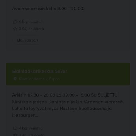
Avoinna arkisin kello 9.00 - 20.00.
9 kommenttia
3.92, 24 ääntä
Eläinlääkäri
Eläinlääkärikeskus SoVet
Kivenlahdentie 7, Espoo
Arkisin 07.30 - 20.00 La 09.00 - 15.00 Su SULJETTU
Klinikka sijaitsee Danfossin ja GolfAreenan vieressä.
Läheltä löytyvät myös Nesteen huoltoasema ja
Hesburger....
4 kommenttia
3.40, 30 ääntä