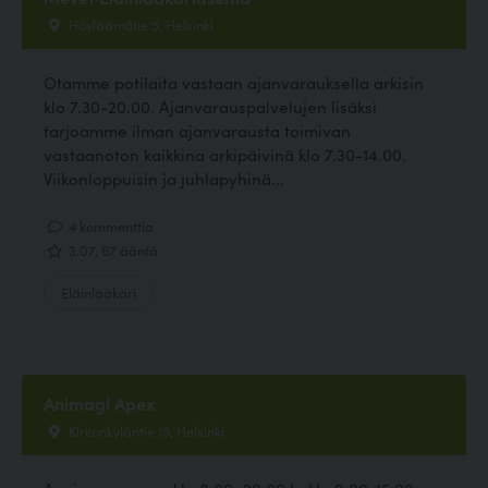
Höyläämötie 5, Helsinki
Otamme potilaita vastaan ajanvarauksella arkisin
klo 7.30-20.00. Ajanvarauspalvelujen lisäksi
tarjoamme ilman ajanvarausta toimivan
vastaanoton kaikkina arkipäivinä klo 7.30-14.00.
Viikonloppuisin ja juhlapyhinä...
4 kommenttia
3.07, 67 ääntä
Eläinlääkäri
Animagi Apex
Kirkonkyläntie 15, Helsinki