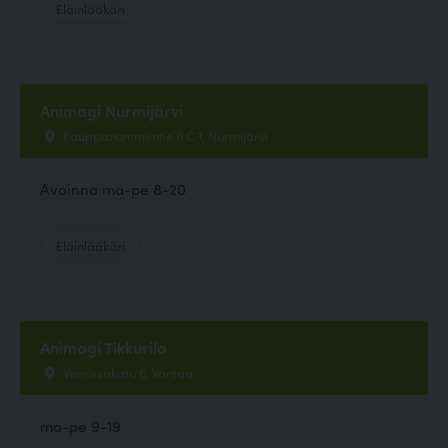
Eläinlääkäri
Animagi Nurmijärvi
Kauppanummentie 6 C 1, Nurmijärvi
Avoinna ma-pe 8-20
Eläinlääkäri
Animagi Tikkurila
Vernissakatu 6, Vantaa
ma-pe 9-19