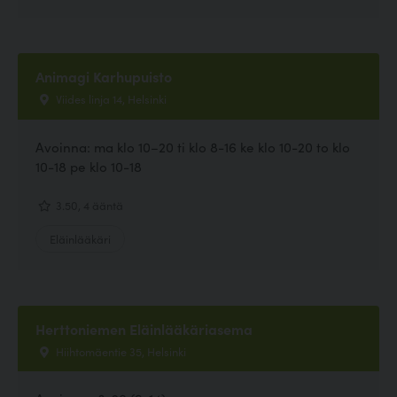
Animagi Karhupuisto
Viides linja 14, Helsinki
Avoinna: ma klo 10–20 ti klo 8-16 ke klo 10-20 to klo
10-18 pe klo 10-18
3.50, 4 ääntä
Eläinlääkäri
Herttoniemen Eläinlääkäriasema
Hiihtomäentie 35, Helsinki