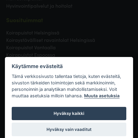
Hyvinvointipalvelut ja hoitolat
Suosituimmat
Koirapuistot Helsingissä
Koiraystävälliset ravaintolat Helsingissä
Koirapuistot Vantaalla
Koirapuistot Espoossa
Koirapuistot Turussa
Käytämme evästeitä
Eläinlääkäri Helsingissä
Koirapuistot Tampereella
Tämä verkkosivusto tallentaa tietoja, kuten evästeitä,
sivuston tärkeiden toimintojen sekä markkinoinnin,
personoinnin ja analytiikan mahdollistamiseksi. Voit
Linkit
muuttaa asetuksia milloin tahansa.
Muuta asetuksia
Hyväksy kaikki
Hyväksy vain vaaditut