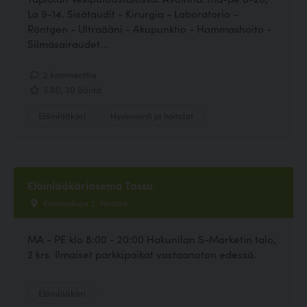
La 9-14. Sisätaudit - Kirurgia - Laboratorio -
Röntgen - Ultraääni - Akupunktio - Hammashoito -
Silmäsairaudet...
2 kommenttia
3.00, 30 ääntä
Eläinlääkäri
Hyvinvointi ja hoitolat
Eläinlääkäriasema Tassu
Kannuskuja 2, Vantaa
MA - PE klo 8:00 - 20:00 Hakunilan S-Marketin talo,
2 krs. Ilmaiset parkkipaikat vastaanoton edessä.
Eläinlääkäri