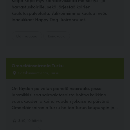
Kelpo Kepo myy koiratarvikkeita metsästys- ja
harrastuskoirille, sekä järjestää koirien
koulutuspalveluita. Valikoimiimme kuuluu myös
laadukkaat Happy Dog -koiranruuat.
Eläinkauppa
Koirakoulu
Omaeläinsairaala Turku
Satakunnantie 162, Turku
On täyden palvelun pieneläinsairaala, jossa
lemmikkisi saa sairaalatasoista hoitoa kaikkina
vuorokauden aikoina vuoden jokaisena päivänä!
Omaeläinsairaala Turku hoitaa Turun kaupungin ja...
3.40, 10 ääntä