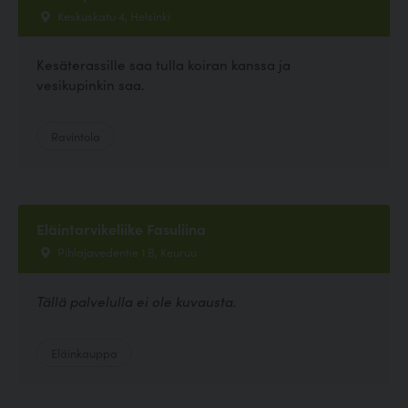
Keskuskatu 4, Helsinki
Kesäterassille saa tulla koiran kanssa ja
vesikupinkin saa.
Ravintola
Eläintarvikeliike Fasuliina
Pihlajavedentie 1 B, Keuruu
Tällä palvelulla ei ole kuvausta.
Eläinkauppa