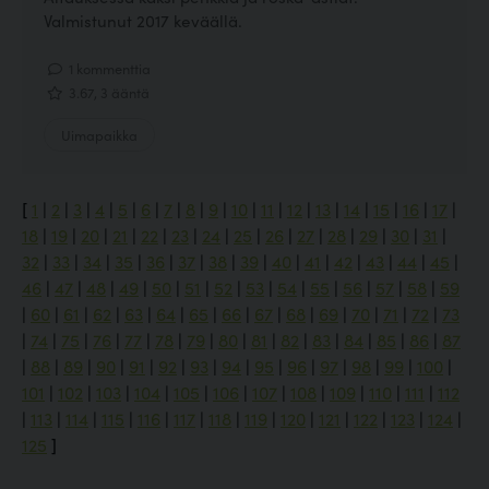
Valmistunut 2017 keväällä.
1 kommenttia
3.67, 3 ääntä
Uimapaikka
[
1
|
2
|
3
|
4
|
5
|
6
|
7
|
8
|
9
|
10
|
11
|
12
|
13
|
14
|
15
|
16
|
17
|
18
|
19
|
20
|
21
|
22
|
23
|
24
|
25
|
26
|
27
|
28
|
29
|
30
|
31
|
32
|
33
|
34
|
35
|
36
|
37
|
38
|
39
|
40
|
41
|
42
|
43
|
44
|
45
|
46
|
47
|
48
|
49
|
50
|
51
|
52
|
53
|
54
|
55
|
56
|
57
|
58
|
59
|
60
|
61
|
62
|
63
|
64
|
65
|
66
|
67
|
68
|
69
|
70
|
71
|
72
|
73
|
74
|
75
|
76
|
77
|
78
|
79
|
80
|
81
|
82
|
83
|
84
|
85
|
86
|
87
|
88
|
89
|
90
|
91
|
92
|
93
|
94
|
95
|
96
|
97
|
98
|
99
|
100
|
101
|
102
|
103
|
104
|
105
|
106
|
107
|
108
|
109
|
110
|
111
|
112
|
113
|
114
|
115
|
116
|
117
|
118
|
119
|
120
|
121
|
122
|
123
|
124
|
125
]