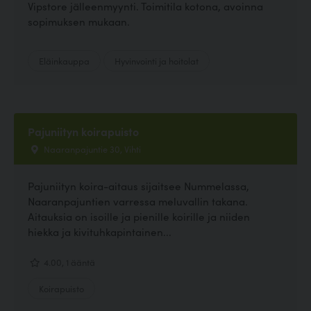
Vipstore jälleenmyynti. Toimitila kotona, avoinna
sopimuksen mukaan.
Eläinkauppa
Hyvinvointi ja hoitolat
Pajuniityn koirapuisto
Naaranpajuntie 30, Vihti
Pajuniityn koira-aitaus sijaitsee Nummelassa,
Naaranpajuntien varressa meluvallin takana.
Aitauksia on isoille ja pienille koirille ja niiden
hiekka ja kivituhkapintainen...
4.00, 1 ääntä
Koirapuisto