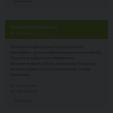
Eläinlääkäri
Omaeläinklinikka Jaravet
Rauhankatu 14 B, Turku
Omaeläinklinikka Jaravet tarjoaa kattavat
eläinlääkäri- ja terveydenhoitopalvelut lemmikeille.
Tarjoamme kaikkia lemmikkieläinten
perusterveydenhuoltoon, sairauksien hoitoon ja
peruskirurgiaan liittyviä toimenpiteitä. Lisäksi
hoidamme...
3 kommenttia
2.64, 28 ääntä
Eläinlääkäri