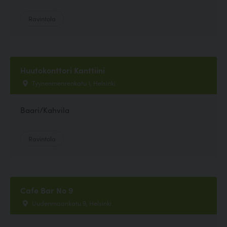
Ravintola
Huutokonttori Kanttiini
Tyynenmenrenkatu 1, Helsinki
Baari/Kahvila
Ravintola
Cafe Bar No 9
Uudenmaankatu 9, Helsinki