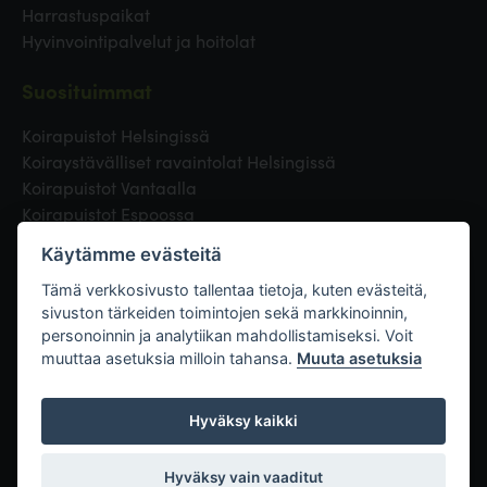
Harrastuspaikat
Hyvinvointipalvelut ja hoitolat
Suosituimmat
Koirapuistot Helsingissä
Koiraystävälliset ravaintolat Helsingissä
Koirapuistot Vantaalla
Koirapuistot Espoossa
Koirapuistot Turussa
Käytämme evästeitä
Eläinlääkäri Helsingissä
Koirapuistot Tampereella
Tämä verkkosivusto tallentaa tietoja, kuten evästeitä,
sivuston tärkeiden toimintojen sekä markkinoinnin,
personoinnin ja analytiikan mahdollistamiseksi. Voit
Linkit
muuttaa asetuksia milloin tahansa.
Muuta asetuksia
Hyväksy kaikki
Hyväksy vain vaaditut