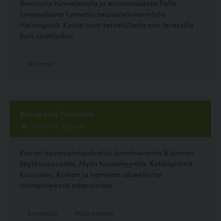
Rennosta tunnelmasta ja erinomaisesta Pollo
Limonellosta tunnettu seurusteluravintola
Helsingissä. Koirat ovat tervetulleita niin terassille
kuin sisätiloihin.
Ravintola
Koirakoulu Tassunen
Kalliotie 5, Kouvola
Koiran hyvinvointipalvelut: koirahieronta & koirien
käytösneuvonta. Myös tuotemyyntiä. Kotikäyntinä
Kouvolan, Kotkan ja haminan alueella tai
toimipisteessä inkeroisissa.
Koirakoulu
Muut palvelut