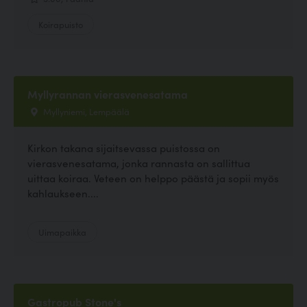
Koirapuisto
Myllyrannan vierasvenesatama
Myllyniemi, Lempäälä
Kirkon takana sijaitsevassa puistossa on
vierasvenesatama, jonka rannasta on sallittua
uittaa koiraa. Veteen on helppo päästä ja sopii myös
kahlaukseen....
Uimapaikka
Gastropub Stone's