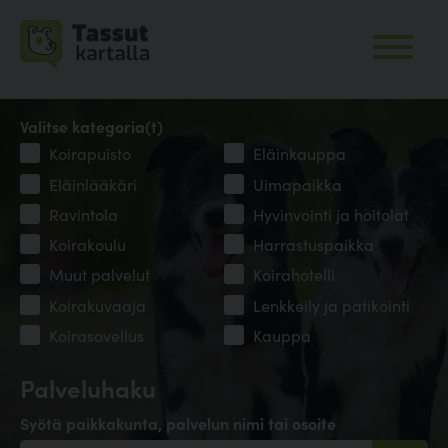
Valitse kategoria(t)
Koirapuisto
Eläinkauppa
Eläinlääkäri
Uimapaikka
Ravintola
Hyvinvointi ja hoitolat
Koirakoulu
Harrastuspaikka
Muut palvelut
Koirahotelli
Koirakuvaaja
Lenkkeily ja patikointi
Koirasovellus
Kauppa
Palveluhaku
Syötä paikkakunta, palvelun nimi tai osoite