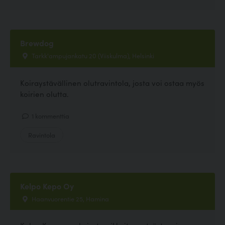
Brewdog
Tarkk'ampujankatu 20 (Viiskulma), Helsinki
Koiraystävällinen olutravintola, josta voi ostaa myös
koirien olutta.
1 kommenttia
Ravintola
Kelpo Kepo Oy
Haanvuorentie 25, Hamina