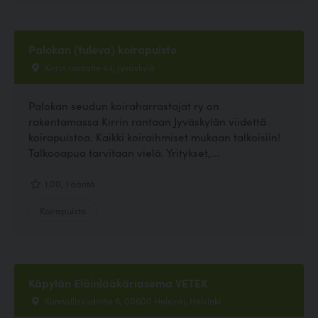
Palokan (tuleva) koirapuisto
Kirrin rantatie 44, Jyväskylä
Palokan seudun koiraharrastajat ry on
rakentamassa Kirrin rantaan Jyväskylän viidettä
koirapuistoa. Kaikki koiraihmiset mukaan talkoisiin!
Talkooapua tarvitaan vielä. Yritykset,...
1.00, 1 ääntä
Koirapuisto
Käpylän Eläinlääkäriasema VETEK
Kunnalliskodintie 6, 00600 Helsinki, Helsinki