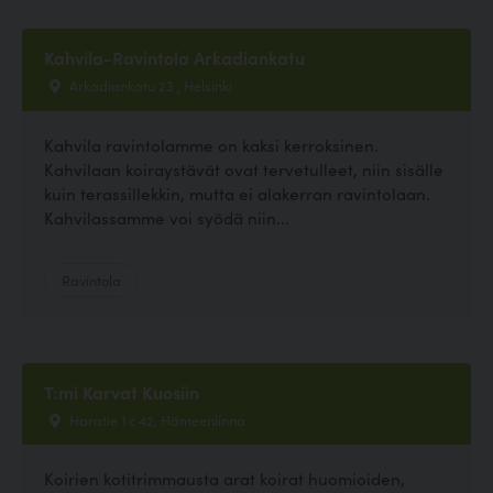
Kahvila-Ravintola Arkadiankatu
Arkadiankatu 23 , Helsinki
Kahvila ravintolamme on kaksi kerroksinen.
Kahvilaan koiraystävät ovat tervetulleet, niin sisälle
kuin terassillekkin, mutta ei alakerran ravintolaan.
Kahvilassamme voi syödä niin...
Ravintola
T:mi Karvat Kuosiin
Haratie 1 c 42, Hämeenlinna
Koirien kotitrimmausta arat koirat huomioiden,