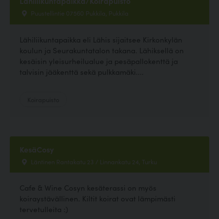
Lähiliikuntapaikka/Koirapuisto
Puustellintie 07560 Pukkila, Pukkila
Lähiliikuntapaikka eli Lähis sijaitsee Kirkonkylän
koulun ja Seurakuntatalon takana. Lähiksellä on
kesäisin yleisurheilualue ja pesäpallokenttä ja
talvisin jääkenttä sekä pulkkamäki....
Koirapuisto
KesäCosy
Läntinen Rantakatu 23 / Linnankatu 24, Turku
Cafe & Wine Cosyn kesäterassi on myös
koiraystävällinen. Kiltit koirat ovat lämpimästi
tervetulleita :)