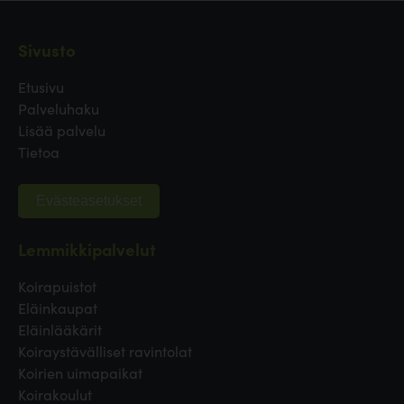
Sivusto
Etusivu
Palveluhaku
Lisää palvelu
Tietoa
Evästeasetukset
Lemmikkipalvelut
Koirapuistot
Eläinkaupat
Eläinlääkärit
Koiraystävälliset ravintolat
Koirien uimapaikat
Koirakoulut