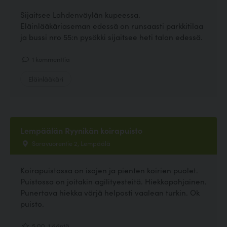
Sijaitsee Lahdenväylän kupeessa.
Eläinlääkäriaseman edessä on runsaasti parkkitilaa
ja bussi nro 55:n pysäkki sijaitsee heti talon edessä.
1 kommenttia
Eläinlääkäri
Lempäälän Ryynikän koirapuisto
Soravuorentie 2, Lempäälä
Koirapuistossa on isojen ja pienten koirien puolet.
Puistossa on joitakin agilityesteitä. Hiekkapohjainen.
Punertava hiekka värjä helposti vaalean turkin. Ok
puisto.
5.00, 1 ääntä