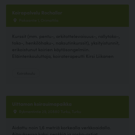
Koirapalvelu Rochallor
Pakaantie 1, Orimattila
Kurssit (mm. pentu-, arkitottelevaisuus-, rallytoko-,
toko-, henkilöhaku-, naksutinkurssit), yksityistunnit,
erikoistunut koirien käytösongelmiin.
Eläintenkouluttaja, koiraterapeutti Kirsi Liikanen
Koirakoulu
Uittamon koirauimapaikka
Rykmentintie 29, 20880 Turku, Turku
Aidattu noin 1,6 metriä korkealla verkkoaidalla.
Aitauksessa kaksi penkkiä ja roska-astiat.