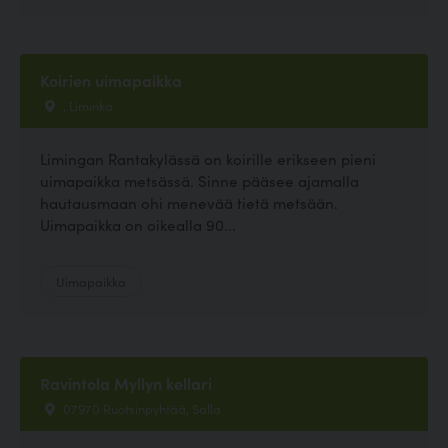
Koirien uimapaikka
, Liminka
Limingan Rantakylässä on koirille erikseen pieni
uimapaikka metsässä. Sinne pääsee ajamalla
hautausmaan ohi menevää tietä metsään.
Uimapaikka on oikealla 90...
Uimapaikka
Ravintola Myllyn kellari
07970 Ruotsinpyhtää, Salla