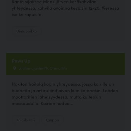
Ranta sijaitsee Menkijärven kesäkahvilan
yhteydessä, kahvila avoinna kesäisin 12-20. Vieressä
iso koirapuisto.
Uimapaikka
Paws Up
Lautamajantie 76, Orimattila
Häkiton hoitola kodin yhteydessä, jossa koirille on
huoneita ja arkirutiinit aivan kuin kotonakin. Lahden
moottoritien läheisyydessä, mutta kuitenkin
maaseudulla. Koirien hoitoa...
Koirahotelli
Kauppa