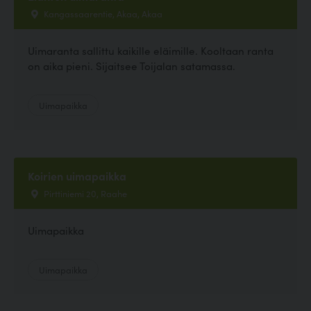
Kangassaarentie, Akaa, Akaa
Uimaranta sallittu kaikille eläimille. Kooltaan ranta
on aika pieni. Sijaitsee Toijalan satamassa.
Uimapaikka
Koirien uimapaikka
Pirttiniemi 20, Raahe
Uimapaikka
Uimapaikka