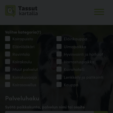
Valitse kategoria(t)
Koirapuisto
Eläinkauppa
Eläinlääkäri
Uimapaikka
Ravintola
Hyvinvointi ja hoitolat
Koirakoulu
Harrastuspaikka
Muut palvelut
Koirahotelli
Koirakuvaaja
Lenkkeily ja patikointi
Koirasovellus
Kauppa
Palveluhaku
Syötä paikkakunta, palvelun nimi tai osoite