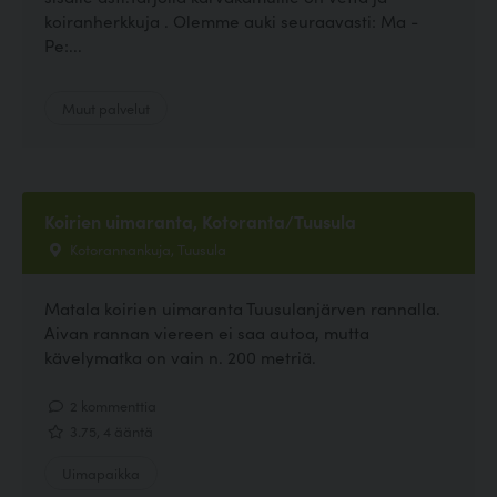
koiranherkkuja . Olemme auki seuraavasti: Ma -
Pe:...
Muut palvelut
Koirien uimaranta, Kotoranta/Tuusula
Kotorannankuja, Tuusula
Matala koirien uimaranta Tuusulanjärven rannalla.
Aivan rannan viereen ei saa autoa, mutta
kävelymatka on vain n. 200 metriä.
2 kommenttia
3.75, 4 ääntä
Uimapaikka