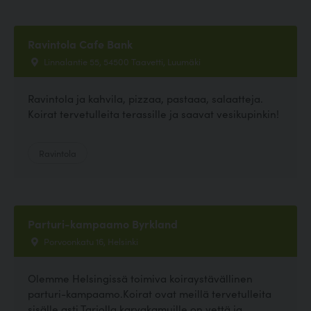
Ravintola Cafe Bank
Linnalantie 55, 54500 Taavetti, Luumäki
Ravintola ja kahvila, pizzaa, pastaaa, salaatteja.
Koirat tervetulleita terassille ja saavat vesikupinkin!
Ravintola
Parturi-kampaamo Byrkland
Porvoonkatu 16, Helsinki
Olemme Helsingissä toimiva koiraystävällinen
parturi-kampaamo.Koirat ovat meillä tervetulleita
sisälle asti.Tarjolla karvakamuille on vettä ja