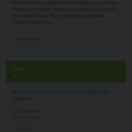
Nani Annette on palkittu koiramuotokuvaaja, jonka
otokset ovat tulleet tutuksi suomalaisille viimeisen
10 vuoden aikana. Nani hyödyntää kuvissaan
luonnonvaloa, jolla...
Koirakuvaaja
Spauna
Vuosnaistentie 623, Kustavi
Ravintolaan pääsee koirat terassin lisäksi myös
sisällekin.
1 kommenttia
5.00, 1 ääntä
Ravintola