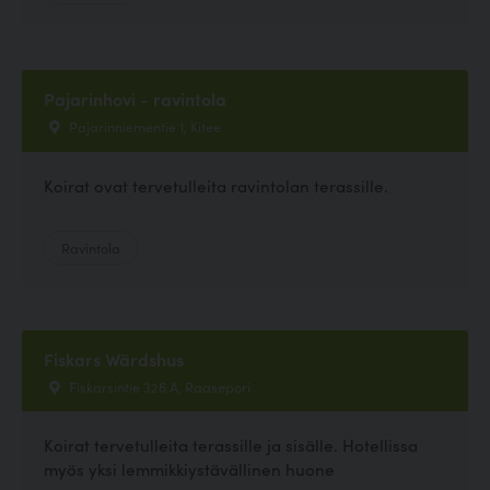
Pajarinhovi - ravintola
Pajarinniementie 1, Kitee
Koirat ovat tervetulleita ravintolan terassille.
Ravintola
Fiskars Wärdshus
Fiskarsintie 326 A, Raasepori
Koirat tervetulleita terassille ja sisälle. Hotellissa
myös yksi lemmikkiystävällinen huone