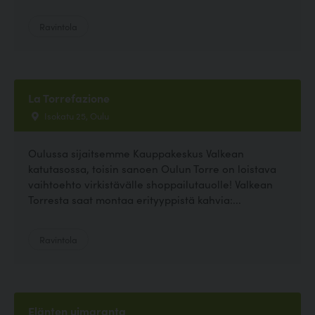
Ravintola
La Torrefazione
Isokatu 25, Oulu
Oulussa sijaitsemme Kauppakeskus Valkean
katutasossa, toisin sanoen Oulun Torre on loistava
vaihtoehto virkistävälle shoppailutauolle! Valkean
Torresta saat montaa erityyppistä kahvia:...
Ravintola
Elänten uimaranta