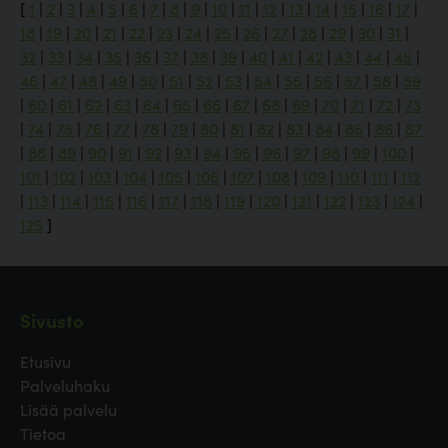
[
1
|
2
|
3
|
4
|
5
|
6
|
7
|
8
|
9
|
10
|
11
|
12
|
13
|
14
|
15
|
16
|
17
|
18
|
19
|
20
|
21
|
22
|
23
|
24
|
25
|
26
|
27
|
28
|
29
|
30
|
31
|
32
|
33
|
34
|
35
|
36
|
37
|
38
|
39
|
40
|
41
|
42
|
43
|
44
|
45
|
46
|
47
|
48
|
49
|
50
|
51
|
52
|
53
|
54
|
55
|
56
|
57
|
58
|
59
|
60
|
61
|
62
|
63
|
64
|
65
|
66
|
67
|
68
|
69
|
70
|
71
|
72
|
73
|
74
|
75
|
76
|
77
|
78
|
79
|
80
|
81
|
82
|
83
|
84
|
85
|
86
|
87
|
88
|
89
|
90
|
91
|
92
|
93
|
94
|
95
|
96
|
97
|
98
|
99
|
100
|
101
|
102
|
103
|
104
|
105
|
106
|
107
|
108
|
109
|
110
|
111
|
112
|
113
|
114
|
115
|
116
|
117
|
118
|
119
|
120
|
121
|
122
|
123
|
124
|
125
]
Sivusto
Etusivu
Palveluhaku
Lisää palvelu
Tietoa