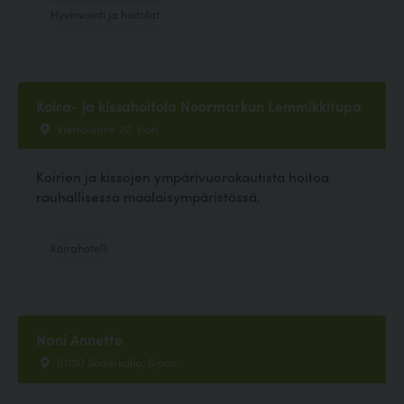
Hyvinvointi ja hoitolat
Koira- ja kissahoitola Noormarkun Lemmikkitupa
Viertolantie 20, Pori
Koirien ja kissojen ympärivuorokautista hoitoa
rauhallisessa maalaisympäristössä.
Koirahotelli
Nani Annette
01150 Söderkulla, Sipoo