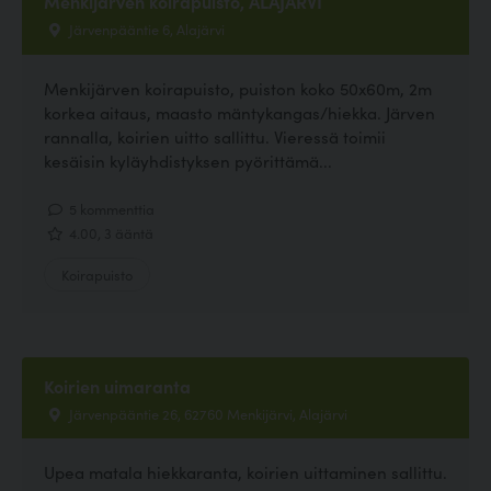
Menkijärven koirapuisto, ALAJÄRVI
Järvenpääntie 6, Alajärvi
Menkijärven koirapuisto, puiston koko 50x60m, 2m
korkea aitaus, maasto mäntykangas/hiekka. Järven
rannalla, koirien uitto sallittu. Vieressä toimii
kesäisin kyläyhdistyksen pyörittämä...
5 kommenttia
4.00, 3 ääntä
Koirapuisto
Koirien uimaranta
Järvenpääntie 26, 62760 Menkijärvi, Alajärvi
Upea matala hiekkaranta, koirien uittaminen sallittu.