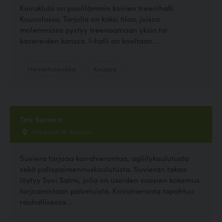
Koiraklubi on puolilämmin koirien treenihalli
Kouvolassa. Tarjolla on kaksi tilaa, joissa
molemmissa pystyy treenaamaan yksin tai
kavereiden kanssa. I-halli on kooltaan...
Harrastuspaikka
Kauppa
Tmi Suviera
Olaskaari 15, Kouvola
Suviera tarjoaa koirahierontaa, agilitykoulutusta
sekä pallopaimennuskoulutusta. Suvieran takaa
löytyy Suvi Salmi, jolla on useiden vuosien kokemus
tarjoamistaan palveluista. Koirahieronta tapahtuu
rauhallisessa...