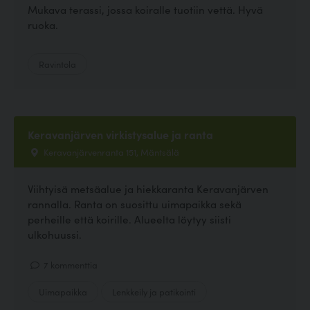
Mukava terassi, jossa koiralle tuotiin vettä. Hyvä
ruoka.
Ravintola
Keravanjärven virkistysalue ja ranta
Keravanjärvenranta 151, Mäntsälä
Viihtyisä metsäalue ja hiekkaranta Keravanjärven
rannalla. Ranta on suosittu uimapaikka sekä
perheille että koirille. Alueelta löytyy siisti
ulkohuussi.
7 kommenttia
Uimapaikka
Lenkkeily ja patikointi