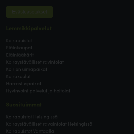
Evästeasetukset
Lemmikkipalvelut
Koirapuistot
Eläinkaupat
Eläinlääkärit
Koiraystävälliset ravintolat
Koirien uimapaikat
Koirakoulut
Harrastuspaikat
Hyvinvointipalvelut ja hoitolat
Suosituimmat
Koirapuistot Helsingissä
Koiraystävälliset ravaintolat Helsingissä
Koirapuistot Vantaalla