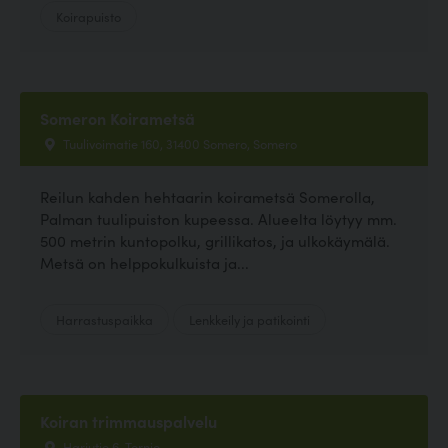
Koirapuisto
Someron Koirametsä
Tuulivoimatie 160, 31400 Somero, Somero
Reilun kahden hehtaarin koirametsä Somerolla,
Palman tuulipuiston kupeessa. Alueelta löytyy mm.
500 metrin kuntopolku, grillikatos, ja ulkokäymälä.
Metsä on helppokulkuista ja...
Harrastuspaikka
Lenkkeily ja patikointi
Koiran trimmauspalvelu
Harjutie 6, Tornio