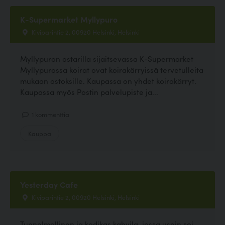
K-Supermarket Myllypuro
Kiviparintie 2, 00920 Helsinki, Helsinki
Myllypuron ostarilla sijaitsevassa K-Supermarket
Myllypurossa koirat ovat koirakärryissä tervetulleita
mukaan ostoksille. Kaupassa on yhdet koirakärryt.
Kaupassa myös Postin palvelupiste ja...
1 kommenttia
Kauppa
Yesterday Cafe
Kiviparintie 2, 00920 Helsinki, Helsinki
Tunnelmallinen ja kodikas kahvila, jossa usein soi