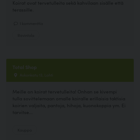
Koirat ovat tervetulleita sekä kahvilaan sisälle että
terassille.
1 kommenttia
Ravintola
Total Shop
Askonkatu 13, Lahti
Meille on koirat tervetulleita! Onhan se kivempi
tulla sovittelemaan omalle koiralle erillaisia taktisia
koirien valjaita, pantoja, hihoja, kuonokoppia ym. Ei
tarvitse...
Kauppa