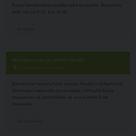
Koirat tervetulleita sisällä sekä terassilla. Ravintola
auki ma-la 11-21, sun 12-18
Ravintola
Median museo ja arkisto Merkki
Ludviginkatu 2-4, Helsinki
Koirat ovat tervetulleita museo Merkkiin kytkettyinä.
Omistajan vastuulla on arvioida, viihtyykö koira
museossa vai jännittääkö se uusia ihmisiä tai
tilanteita.
Muut palvelut