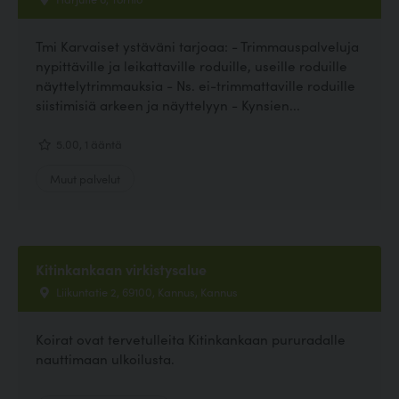
Tmi Karvaiset ystäväni tarjoaa: - Trimmauspalveluja
nypittäville ja leikattaville roduille, useille roduille
näyttelytrimmauksia - Ns. ei-trimmattaville roduille
siistimisiä arkeen ja näyttelyyn - Kynsien...
5.00, 1 ääntä
Muut palvelut
Kitinkankaan virkistysalue
Liikuntatie 2, 69100, Kannus, Kannus
Koirat ovat tervetulleita Kitinkankaan pururadalle
nauttimaan ulkoilusta.