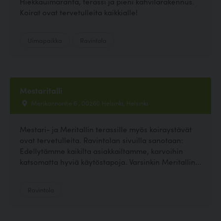
Hiekkauimaranta, terassi ja pieni kahvilarakennus.
Koirat ovat tervetulleita kaikkialle!
Uimapaikka
Ravintola
Mestaritalli
Merikannontie 6 , 00260 Helsinki, Helsinki
Mestari- ja Meritallin terassille myös koiraystävät
ovat tervetulleita. Ravintolan sivuilla sanotaan:
Edellytämme kaikilta asiakkailtamme, karvoihin
katsomatta hyviä käytöstapoja. Varsinkin Meritallin...
Ravintola