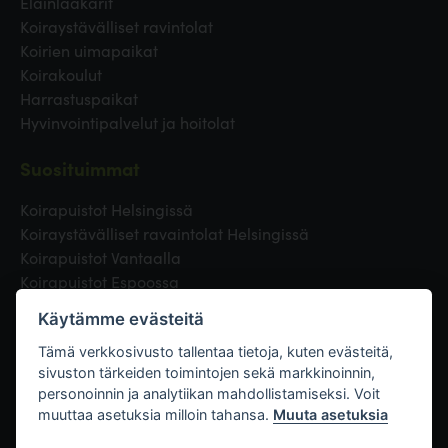
Eläinlääkärit
Koiraystävälliset ravintolat
Koirien uimapaikat
Koirakoulut
Harrastuspaikat
Hyvinvointipalvelut ja hoitolat
Suosituimmat
Koirapuistot Helsingissä
Koiraystävälliset ravaintolat Helsingissä
Koirapuistot Vantaalla
Koirapuistot Espoossa
Koirapuistot Turussa
Käytämme evästeitä
Eläinlääkäri Helsingissä
Koirapuistot Tampereella
Tämä verkkosivusto tallentaa tietoja, kuten evästeitä,
sivuston tärkeiden toimintojen sekä markkinoinnin,
personoinnin ja analytiikan mahdollistamiseksi. Voit
Linkit
muuttaa asetuksia milloin tahansa.
Muuta asetuksia