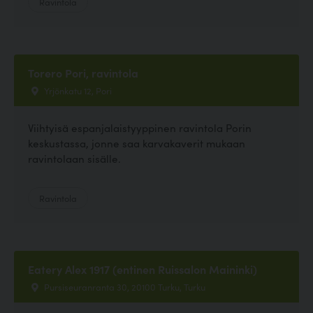
Ravintola
Torero Pori, ravintola
Yrjönkatu 12, Pori
Viihtyisä espanjalaistyyppinen ravintola Porin
keskustassa, jonne saa karvakaverit mukaan
ravintolaan sisälle.
Ravintola
Eatery Alex 1917 (entinen Ruissalon Maininki)
Pursiseuranranta 30, 20100 Turku, Turku