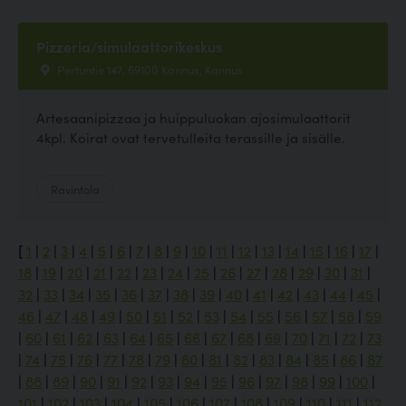
Pizzeria/simulaattorikeskus
Pertuntie 147, 69100 Kannus, Kannus
Artesaanipizzaa ja huippuluokan ajosimulaattorit
4kpl. Koirat ovat tervetulleita terassille ja sisälle.
Ravintola
[
1
|
2
|
3
|
4
|
5
|
6
|
7
|
8
|
9
|
10
|
11
|
12
|
13
|
14
|
15
|
16
|
17
|
18
|
19
|
20
|
21
|
22
|
23
|
24
|
25
|
26
|
27
|
28
|
29
|
30
|
31
|
32
|
33
|
34
|
35
|
36
|
37
|
38
|
39
|
40
|
41
|
42
|
43
|
44
|
45
|
46
|
47
|
48
|
49
|
50
|
51
|
52
|
53
|
54
|
55
|
56
|
57
|
58
|
59
|
60
|
61
|
62
|
63
|
64
|
65
|
66
|
67
|
68
|
69
|
70
|
71
|
72
|
73
|
74
|
75
|
76
|
77
|
78
|
79
|
80
|
81
|
82
|
83
|
84
|
85
|
86
|
87
|
88
|
89
|
90
|
91
|
92
|
93
|
94
|
95
|
96
|
97
|
98
|
99
|
100
|
101
|
102
|
103
|
104
|
105
|
106
|
107
|
108
|
109
|
110
|
111
|
112