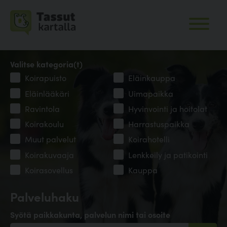
Valitse kategoria(t)
Koirapuisto
Eläinkauppa
Eläinlääkäri
Uimapaikka
Ravintola
Hyvinvointi ja hoitolat
Koirakoulu
Harrastuspaikka
Muut palvelut
Koirahotelli
Koirakuvaaja
Lenkkeily ja patikointi
Koirasovellus
Kauppa
Palveluhaku
Syötä paikkakunta, palvelun nimi tai osoite