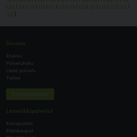
|
113
|
114
|
115
|
116
|
117
|
118
|
119
|
120
|
121
|
122
|
123
|
124
|
125
]
Sivusto
Etusivu
Palveluhaku
Lisää palvelu
Tietoa
Evästeasetukset
Lemmikkipalvelut
Koirapuistot
Eläinkaupat