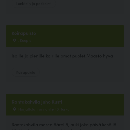
Lenkkeily ja patikointi
Koirapuisto
, Kuopio
Isoille ja pienille koirille omat puolet.Maasto hyvä
Koirapuisto
Rantakahvila Juho Kusti
Harjattulanrannantie 46, Turku
Rantakahvila meren äärellä, auki joka päivä kesällä.