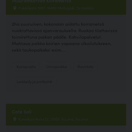
Muurainkorven Koirametsä
Pukkilantie 1067, 16450 Mallusjoki, Orimattila
2ha suuruinen, kokonaan aidattu koirametsä
vuokrattavissa ajanvarauksella. Ruokaa tilattavissa
toimitettuna paikan päälle. Kahvilapalvelut.
Mahtava paikka koirien vapaana ulkoilutukseen,
sekä taukopaikaksi esim....
Koirapuisto
Uimapaikka
Ravintola
Lenkkeily ja patikointi
Café Sali
Kuninkaankatu 22, 26100 Rauma, Rauma