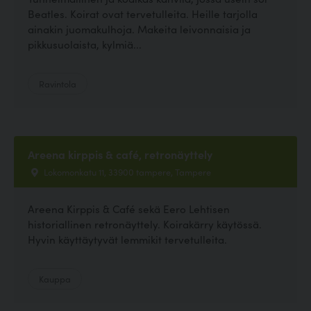
Beatles. Koirat ovat tervetulleita. Heille tarjolla
ainakin juomakulhoja. Makeita leivonnaisia ja
pikkusuolaista, kylmiä...
Ravintola
Areena kirppis & café, retronäyttely
Lokomonkatu 11, 33900 tampere, Tampere
Areena Kirppis & Café sekä Eero Lehtisen
historiallinen retronäyttely. Koirakärry käytössä.
Hyvin käyttäytyvät lemmikit tervetulleita.
Kauppa