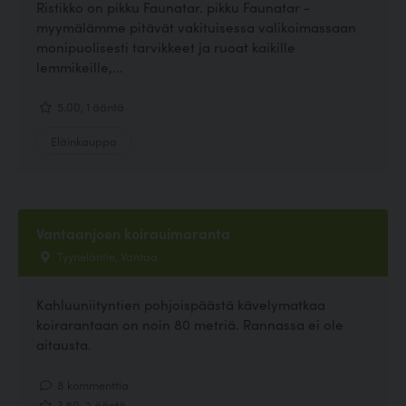
Ristikko on pikku Faunatar. pikku Faunatar -
myymälämme pitävät vakituisessa valikoimassaan
monipuolisesti tarvikkeet ja ruoat kaikille
lemmikeille,...
5.00, 1 ääntä
Eläinkauppa
Vantaanjoen koirauimaranta
Tyyneläntie, Vantaa
Kahluuniityntien pohjoispäästä kävelymatkaa
koirarantaan on noin 80 metriä. Rannassa ei ole
aitausta.
8 kommenttia
3.50, 2 ääntä