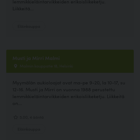
lemmikkieläintarvikkeiden erikoisliikeketju.
Liikkeitä...
Eläinkauppa
Musti ja Mirri Malmi
Malmin kauppatie 18, Helsinki
Myymälän aukioloajat ovat ma-pe 9-20, la 10-17, su
12-16. Musti ja Mirri on vuonna 1988 perustettu
lemmikkieläintarvikkeiden erikoisliikeketju. Liikkeitä
on...
5.00, 4 ääntä
Eläinkauppa