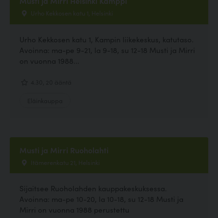
Musti ja Mirri Helsinki Kamppi
Urho Kekkosen katu 1, Helsinki
Urho Kekkosen katu 1, Kampin liikekeskus, katutaso.
Avoinna: ma-pe 9-21, la 9-18, su 12-18 Musti ja Mirri
on vuonna 1988...
4.30, 20 ääntä
Eläinkauppa
Musti ja Mirri Ruoholahti
Itämerenkatu 21, Helsinki
Sijaitsee Ruoholahden kauppakeskuksessa.
Avoinna: ma-pe 10-20, la 10-18, su 12-18 Musti ja
Mirri on vuonna 1988 perustettu