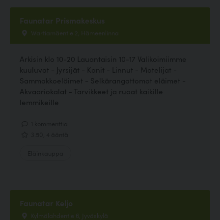
Faunatar Prismakeskus
Wartiamäentie 2, Hämeenlinna
Arkisin klo 10-20 Lauantaisin 10-17 Valikoimiimme
kuuluvat - Jyrsijät - Kanit - Linnut - Matelijat -
Sammakkoeläimet - Selkärangattomat eläimet -
Akvaariokalat - Tarvikkeet ja ruoat kaikille
lemmikeille
1 kommenttia
3.50, 4 ääntä
Eläinkauppa
Faunatar Keljo
Kylmälahdentie 6, Jyväskylä