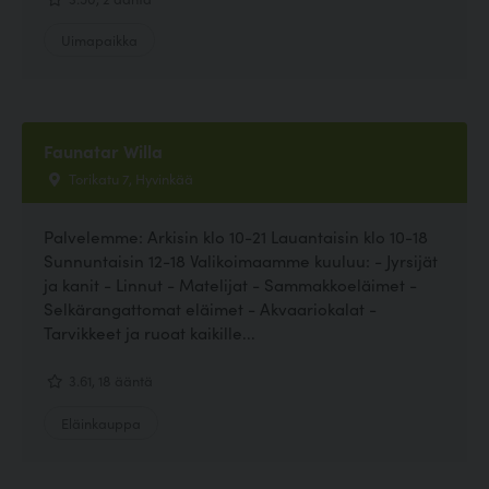
Uimapaikka
Faunatar Willa
Torikatu 7, Hyvinkää
Palvelemme: Arkisin klo 10-21 Lauantaisin klo 10-18
Sunnuntaisin 12-18 Valikoimaamme kuuluu: - Jyrsijät
ja kanit - Linnut - Matelijat - Sammakkoeläimet -
Selkärangattomat eläimet - Akvaariokalat -
Tarvikkeet ja ruoat kaikille...
3.61, 18 ääntä
Eläinkauppa