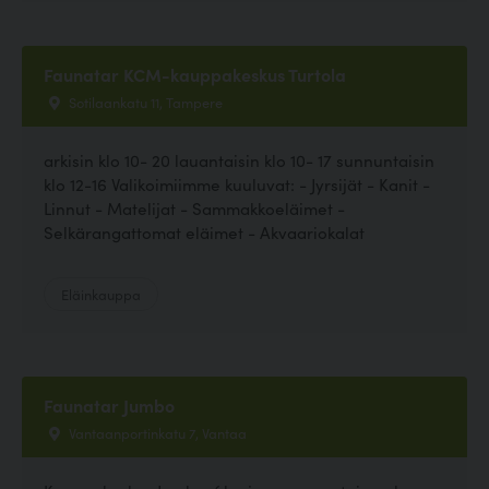
Faunatar KCM-kauppakeskus Turtola
Sotilaankatu 11, Tampere
arkisin klo 10- 20 lauantaisin klo 10- 17 sunnuntaisin
klo 12-16 Valikoimiimme kuuluvat: - Jyrsijät - Kanit -
Linnut - Matelijat - Sammakkoeläimet -
Selkärangattomat eläimet - Akvaariokalat
Eläinkauppa
Faunatar Jumbo
Vantaanportinkatu 7, Vantaa