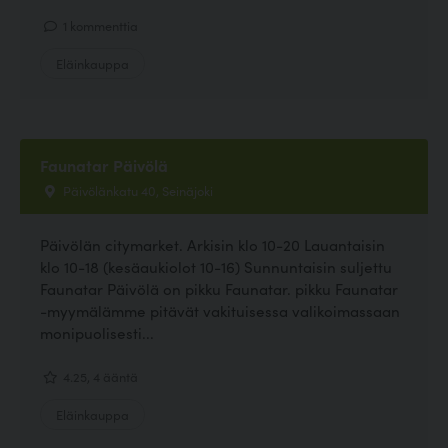
1 kommenttia
Eläinkauppa
Faunatar Päivölä
Päivölänkatu 40, Seinäjoki
Päivölän citymarket. Arkisin klo 10-20 Lauantaisin
klo 10-18 (kesäaukiolot 10-16) Sunnuntaisin suljettu
Faunatar Päivölä on pikku Faunatar. pikku Faunatar
-myymälämme pitävät vakituisessa valikoimassaan
monipuolisesti...
4.25, 4 ääntä
Eläinkauppa