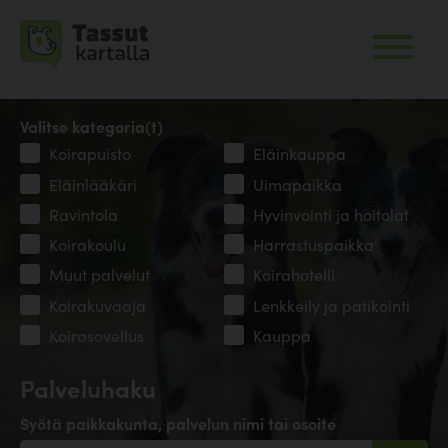
Valitse kategoria(t)
Koirapuisto
Eläinkauppa
Eläinlääkäri
Uimapaikka
Ravintola
Hyvinvointi ja hoitolat
Koirakoulu
Harrastuspaikka
Muut palvelut
Koirahotelli
Koirakuvaaja
Lenkkeily ja patikointi
Koirasovellus
Kauppa
Palveluhaku
Syötä paikkakunta, palvelun nimi tai osoite