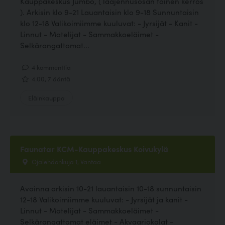
Kauppakeskus Jumbo, ( laajennusosan toinen kerros
). Arkisin klo 9-21 Lauantaisin klo 9-18 Sunnuntaisin
klo 12-18 Valikoimiimme kuuluvat: - Jyrsijät - Kanit -
Linnut - Matelijat - Sammakkoeläimet -
Selkärangattomat...
4 kommenttia
4.00, 7 ääntä
Eläinkauppa
Faunatar KCM-Kauppakeskus Koivukylä
Ojalehdonkuja 1, Vantaa
Avoinna arkisin 10-21 lauantaisin 10-18 sunnuntaisin
12-18 Valikoimiimme kuuluvat: - Jyrsijät ja kanit -
Linnut - Matelijat - Sammakkoeläimet -
Selkärangattomat eläimet - Akvaariokalat -