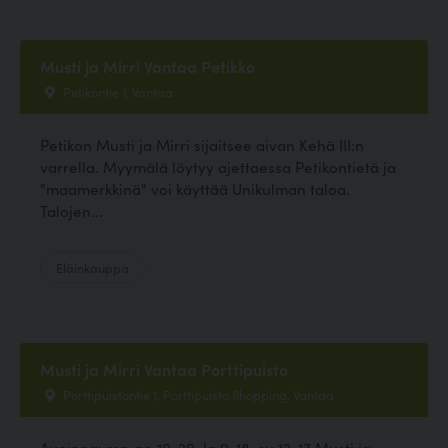
Musti ja Mirri Vantaa Petikko
Petikontie 1, Vantaa
Petikon Musti ja Mirri sijaitsee aivan Kehä III:n
varrella. Myymälä löytyy ajettaessa Petikontietä ja
"maamerkkinä" voi käyttää Unikulman taloa.
Talojen...
Eläinkauppa
Musti ja Mirri Vantaa Porttipuisto
Porttipuistontie 1, Porttipuisto Shopping, Vantaa
Avoinna: ma-pe 10-20, la 9-18, su 12-17 Musti ja