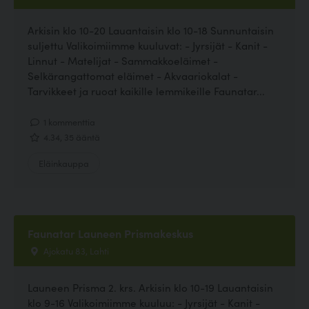
Arkisin klo 10-20 Lauantaisin klo 10-18 Sunnuntaisin
suljettu Valikoimiimme kuuluvat: - Jyrsijät - Kanit -
Linnut - Matelijat - Sammakkoeläimet -
Selkärangattomat eläimet - Akvaariokalat -
Tarvikkeet ja ruoat kaikille lemmikeille Faunatar...
1 kommenttia
4.34, 35 ääntä
Eläinkauppa
Faunatar Launeen Prismakeskus
Ajokatu 83, Lahti
Launeen Prisma 2. krs. Arkisin klo 10-19 Lauantaisin
klo 9-16 Valikoimiimme kuuluu: - Jyrsijät - Kanit -