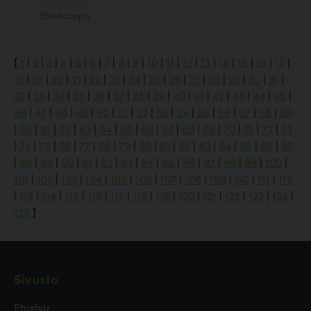
Eläinkauppa
[
1
|
2
|
3
|
4
|
5
|
6
|
7
|
8
|
9
|
10
|
11
|
12
|
13
|
14
|
15
|
16
|
17
|
18
|
19
|
20
|
21
|
22
|
23
|
24
|
25
|
26
|
27
|
28
|
29
|
30
|
31
|
32
|
33
|
34
|
35
|
36
|
37
|
38
|
39
|
40
|
41
|
42
|
43
|
44
|
45
|
46
|
47
|
48
|
49
|
50
|
51
|
52
|
53
|
54
|
55
|
56
|
57
|
58
|
59
|
60
|
61
|
62
|
63
|
64
|
65
|
66
|
67
|
68
|
69
|
70
|
71
|
72
|
73
|
74
|
75
|
76
|
77
|
78
|
79
|
80
|
81
|
82
|
83
|
84
|
85
|
86
|
87
|
88
|
89
|
90
|
91
|
92
|
93
|
94
|
95
|
96
|
97
|
98
|
99
|
100
|
101
|
102
|
103
|
104
|
105
|
106
|
107
|
108
|
109
|
110
|
111
|
112
|
113
|
114
|
115
|
116
|
117
|
118
|
119
|
120
|
121
|
122
|
123
|
124
|
125
]
Sivusto
Etusivu