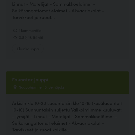
Linnut - Matelijat - Sammakkoeläimet -
Selkärangattomat eläimet - Akvaariokalat -
Tarvikkeet ja ruoat...
1 kommenttia
3.89, 18 ääntä
Eläinkauppa
Faunatar Jouppi
Suupohjantie 45, Seinäjoki
Arkisin klo 10-20 Lauantaisin klo 10-18 (kesälauantait
10-16) Sunnuntaisin suljettu Valikoimiimme kuuluvat:
- Jyrsijät - Linnut - Matelijat - Sammakkoeläimet -
Selkärangattomat eläimet - Akvaariokalat -
Tarvikkeet ja ruoat kaikille...