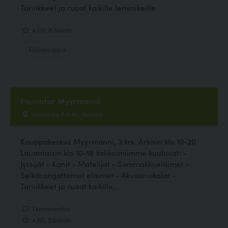
Tarvikkeet ja ruoat kaikille lemmikeille
4.00, 8 ääntä
Eläinkauppa
Faunatar Myyrmanni
Iskoskuja 3 A 40, Vantaa
Kauppakeskus Myyrmanni, 3 krs. Arkisin klo 10-20
Lauantaisin klo 10-18 Valikoimiimme kuuluvat: -
Jyrsijät - Kanit - Matelijat - Sammakkoeläimet -
Selkärangattomat eläimet - Akvaariokalat -
Tarvikkeet ja ruoat kaikille...
1 kommenttia
4.60, 5 ääntä