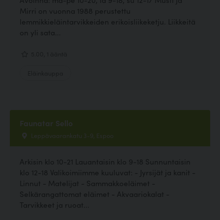
Mirri on vuonna 1988 perustettu
lemmikkieläintarvikkeiden erikoisliikeketju. Liikkeitä
on yli sata...
5.00, 1 ääntä
Eläinkauppa
Faunatar Sello
Leppävaarankatu 3-9, Espoo
Arkisin klo 10-21 Lauantaisin klo 9-18 Sunnuntaisin
klo 12-18 Valikoimiimme kuuluvat: - Jyrsijät ja kanit -
Linnut - Matelijat - Sammakkoeläimet -
Selkärangattomat eläimet - Akvaariokalat -
Tarvikkeet ja ruoat...