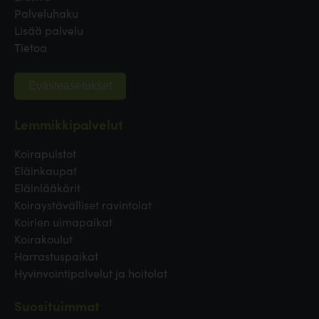
Palveluhaku
Lisää palvelu
Tietoa
Evästeasetukset
Lemmikkipalvelut
Koirapuistot
Eläinkaupat
Eläinlääkärit
Koiraystävälliset ravintolat
Koirien uimapaikat
Koirakoulut
Harrastuspaikat
Hyvinvointipalvelut ja hoitolat
Suosituimmat