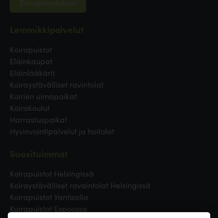
Evästeasetukset
Lemmikkipalvelut
Koirapuistot
Eläinkaupat
Eläinlääkärit
Koiraystävälliset ravintolat
Koirien uimapaikat
Koirakoulut
Harrastuspaikat
Hyvinvointipalvelut ja hoitolat
Suosituimmat
Koirapuistot Helsingissä
Koiraystävälliset ravaintolat Helsingissä
Koirapuistot Vantaalla
Koirapuistot Espoossa