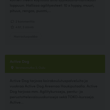
loppuun. Hallissa agilityesteet: 10 x hyppy, muuri,
pituus, rengas, puomi,...
2 kommenttia
4.67, 3 ääntä
Harrastuspaikka
Active Dog
Verstasmutka 3, Oulu
Active Dog tarjoaa koirakoulutuspalveluita ja
vuokraa Active Dog Areenaa Haukiputaalla. Active
Dog tarjoaa mm. Agilitykursseja, pentu- ja
perustottelevaisuuskursseja sekä TOKO-kursseja.
Active...