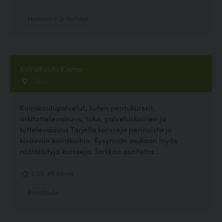
Hyvinvointi ja hoitolat
Koirakoulu Kisma
, Oulu
Koirakoulupalvelut, kuten pentukurssit,
arkitottelevaisuus, toko, palveluskoirien ja
tottelevaisuus.Tarjolla kursseja pennuista jo
kisaaviin koirakoihin. Kysynnän mukaan myös
räätälöityjä kursseja. Tarkkaa osoitetta...
3.08, 48 ääntä
Koirakoulu