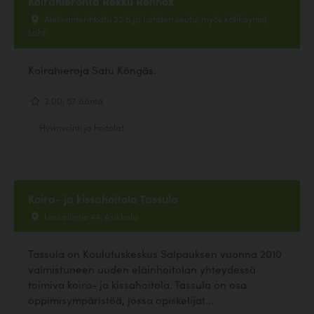
Koirahieronta Rekku Rennox
Aleksanterinkatu 25 b ja Lahden seutu, myös kotikäynnit,
Lahti
Koirahieroja Satu Köngäs.
3.00, 57 ääntä
Hyvinvointi ja hoitolat
Koira- ja kissahoitola Tassula
Laurellintie 44, Asikkala
Tassula on Koulutuskeskus Salpauksen vuonna 2010
valmistuneen uuden eläinhoitolan yhteydessä
toimiva koira- ja kissahoitola. Tassula on osa
oppimisympäristöä, jossa opiskelijat...