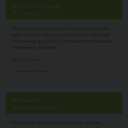
Yael Ovitz trimmaamo
Olarinluoma 13, Espoo
Trimmaan pääsääntöisesti villakoiria, bichoneita
sekä vesikoiria. Myös muut leikattavat rodut ovat
tervetulleita. Koira olisi hyvä tuoda trimmaukseen
takuttomana. Jos koira...
3.73, 11 ääntä
Hyvinvointi ja hoitolat
Trimmaus.net
Aamuruskontie 24, Helsinki
Trimmaamo on avoinna sopimuksen mukaan,