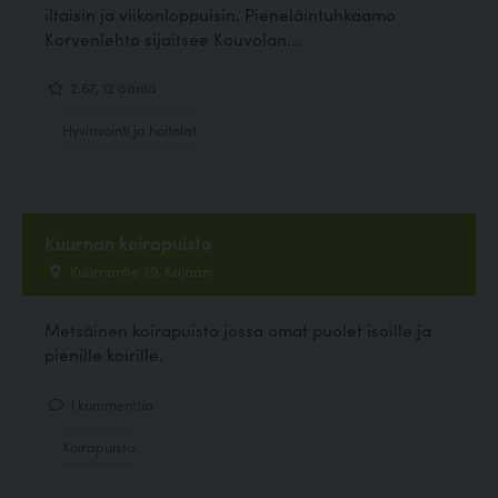
iltaisin ja viikonloppuisin. Pieneläintuhkaamo
Korvenlehto sijaitsee Kouvolan...
2.67, 12 ääntä
Hyvinvointi ja hoitolat
Kuurnan koirapuisto
Kuurnantie 39, Kajaani
Metsäinen koirapuisto jossa omat puolet isoille ja
pienille koirille.
1 kommenttia
Koirapuisto