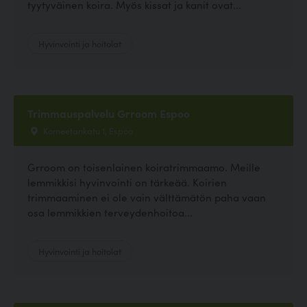
tyytyväinen koira. Myös kissat ja kanit ovat...
Hyvinvointi ja hoitolat
Trimmauspalvelu Grroom Espoo
Komeetankatu 1, Espoo
Grroom on toisenlainen koiratrimmaamo. Meille
lemmikkisi hyvinvointi on tärkeää. Koirien
trimmaaminen ei ole vain välttämätön paha vaan
osa lemmikkien terveydenhoitoa...
Hyvinvointi ja hoitolat