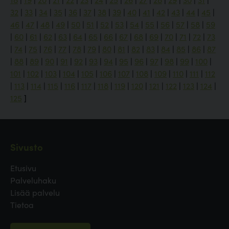
32
|
33
|
34
|
35
|
36
|
37
|
38
|
39
|
40
|
41
|
42
|
43
|
44
|
45
|
46
|
47
|
48
|
49
|
50
|
51
|
52
|
53
|
54
|
55
|
56
|
57
|
58
|
59
|
60
|
61
|
62
|
63
|
64
|
65
|
66
|
67
|
68
|
69
|
70
|
71
|
72
|
73
|
74
|
75
|
76
|
77
|
78
|
79
|
80
|
81
|
82
|
83
|
84
|
85
|
86
|
87
|
88
|
89
|
90
|
91
|
92
|
93
|
94
|
95
|
96
|
97
|
98
|
99
|
100
|
101
|
102
|
103
|
104
|
105
|
106
|
107
|
108
|
109
|
110
|
111
|
112
|
113
|
114
|
115
|
116
|
117
|
118
|
119
|
120
|
121
|
122
|
123
|
124
|
125
]
Sivusto
Etusivu
Palveluhaku
Lisää palvelu
Tietoa