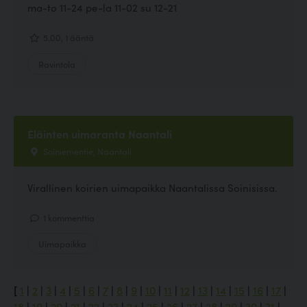
ma-to 11-24 pe-la 11-02 su 12-21
5.00, 1 ääntä
Ravintola
Eläinten uimaranta Naantali
Soiniementie, Naantali
Virallinen koirien uimapaikka Naantalissa Soinisissa.
1 kommenttia
Uimapaikka
[
1
|
2
|
3
|
4
|
5
|
6
|
7
|
8
|
9
|
10
|
11
|
12
|
13
|
14
|
15
|
16
|
17
|
18
|
19
|
20
|
21
|
22
|
23
|
24
|
25
|
26
|
27
|
28
|
29
|
30
|
31
|