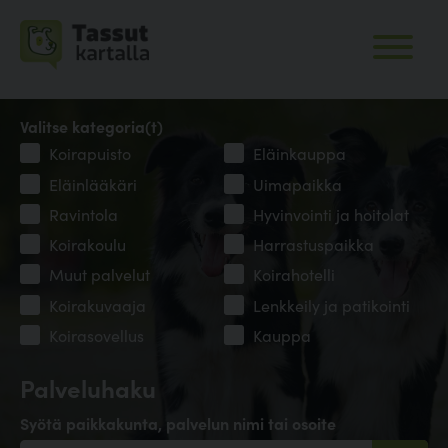
Valitse kategoria(t)
Koirapuisto
Eläinkauppa
Eläinlääkäri
Uimapaikka
Ravintola
Hyvinvointi ja hoitolat
Koirakoulu
Harrastuspaikka
Muut palvelut
Koirahotelli
Koirakuvaaja
Lenkkeily ja patikointi
Koirasovellus
Kauppa
Palveluhaku
Syötä paikkakunta, palvelun nimi tai osoite