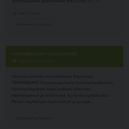
ajanvaraukset puhelimitse arkisin klo 10 – 17
2.67, 3 ääntä
Hyvinvointi ja hoitolat
Lemmikkihoitola OnnenOrvokki
Pappilantie 41, Sauvo
Hoitola sijaitsee rauhallisessa Sauvossa.
TRIMMAAMO Trimmauspalvelu huoltaa kotikoirien
turkinleikkaukset sekä kaikkien eläinten
näyttelypesut ja siistimiset, tyytyväisyystakuulla.
Pesen näyttelyyn myös kissat ja jyrsijät....
Hyvinvointi ja hoitolat