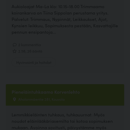
Aukioloajat Ma-La klo: 10.15-18.00 Trimmaamo
koirankarva on Tiina Sippolan perustama yritys.
Palvelut: Trimmaus, Nypinnät, Leikkaukset, Ajot,
Kynsien leikkuu, Sopimuksesta pestään, Kasvattajille
pennun ensipantoja...
2 kommenttia
2.58, 26 ääntä
Hyvinvointi ja hoitolat
Pieneläintuhkaamo Korvenlehto
Aholanmäentie 281, Kouvola
Lemmikkieläinten tuhkaus, tuhkauurnat. Myös
noudot eläinlääkäriasemilta tai kotoa sopimuksen
mukaan. Avoinna sovitusti, päivystämme myös