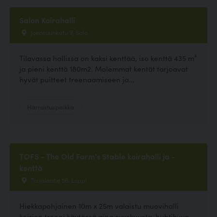
Salon Koirahalli
Joensuunkatu 9, Salo
Tilavassa hallissa on kaksi kenttää, iso kenttä 435 m²
ja pieni kenttä 180m2. Molemmat kentät tarjoavat
hyvät puitteet treenaamiseen ja...
Harrastuspaikka
TOFS - The Old Farm's Stable koirahalli ja -
kenttä
Toivolantie 56, Loppi
Hiekkapohjainen 10m x 25m valaistu muovihalli
koirien treeni käytössä aina syyskuusta-huhtikuun