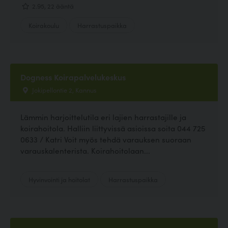
2.95, 22 ääntä
Koirakoulu
Harrastuspaikka
Dogness Koirapalvelukeskus
Jokipellontie 2, Kannus
Lämmin harjoittelutila eri lajien harrastajille ja
koirahoitola. Halliin liittyvissä asioissa soita 044 725
0633 / Katri Voit myös tehdä varauksen suoraan
varauskalenterista. Koirahoitolaan...
Hyvinvointi ja hoitolat
Harrastuspaikka