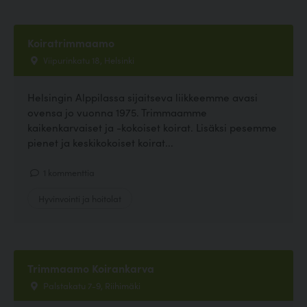
Koiratrimmaamo
Viipurinkatu 18, Helsinki
Helsingin Alppilassa sijaitseva liikkeemme avasi
ovensa jo vuonna 1975. Trimmaamme
kaikenkarvaiset ja -kokoiset koirat. Lisäksi pesemme
pienet ja keskikokoiset koirat...
1 kommenttia
Hyvinvointi ja hoitolat
Trimmaamo Koirankarva
Palstakatu 7-9, Riihimäki