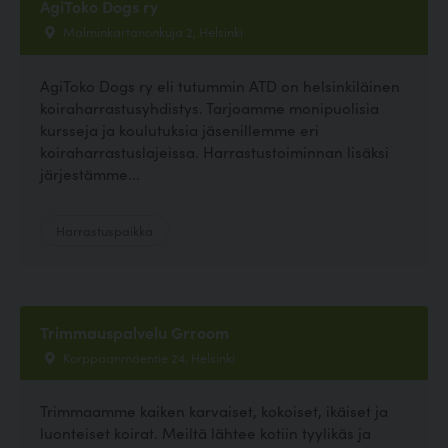
AgiToko Dogs ry
Malminkartanonkuja 2, Helsinki
AgiToko Dogs ry eli tutummin ATD on helsinkiläinen
koiraharrastusyhdistys. Tarjoamme monipuolisia
kursseja ja koulutuksia jäsenillemme eri
koiraharrastuslajeissa. Harrastustoiminnan lisäksi
järjestämme...
Harrastuspaikka
Trimmauspalvelu Grroom
Korppaanmäentie 24, Helsinki
Trimmaamme kaiken karvaiset, kokoiset, ikäiset ja
luonteiset koirat. Meiltä lähtee kotiin tyylikäs ja