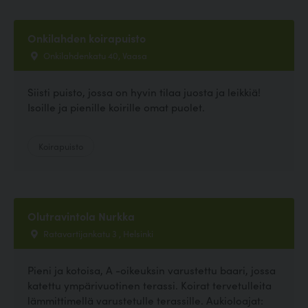
Onkilahden koirapuisto
Onkilahdenkatu 40, Vaasa
Siisti puisto, jossa on hyvin tilaa juosta ja leikkiä!
Isoille ja pienille koirille omat puolet.
Koirapuisto
Olutravintola Nurkka
Ratavartijankatu 3 , Helsinki
Pieni ja kotoisa, A -oikeuksin varustettu baari, jossa
katettu ympärivuotinen terassi. Koirat tervetulleita
lämmittimellä varustetulle terassille. Aukioloajat: