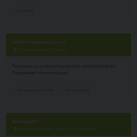
Ravintola
Kotitrimmaamo Inucorn
Kotkansiivenkatu, Tampere
Trimmaus ja turkinhoitopalvelut ammattitaidolla
Tampereen Hervannassa!
Hyvinvointi ja hoitolat
Muut palvelut
Koirapuisto
Valkeaviidantie 260, 31380 LETKU, Tammela