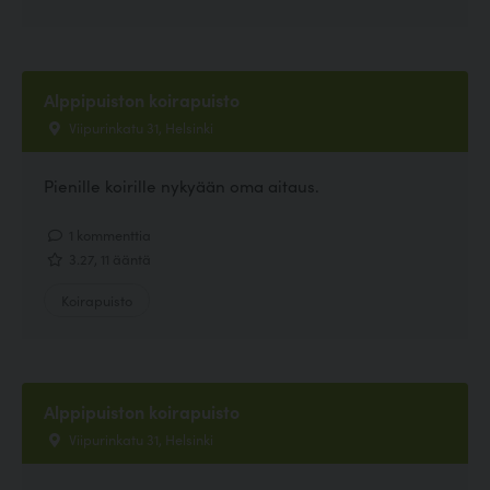
Alppipuiston koirapuisto
Viipurinkatu 31, Helsinki
Pienille koirille nykyään oma aitaus.
1 kommenttia
3.27, 11 ääntä
Koirapuisto
Alppipuiston koirapuisto
Viipurinkatu 31, Helsinki