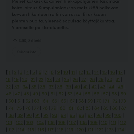
Pienehkö/keskikokoinen hiekkapohjainen tasamaan
koira-aitaus Kumpulanlaakson metsikköä halkovan
kevyen liikenteen raitin varressa. Ei erikseen
pienten puolta, yleensä sopuisaa käyttäjäkuntaa.
Viereiselle palsta-alueelle...
3.50, 2 ääntä
Koirapuisto
[
1
|
2
|
3
|
4
|
5
|
6
|
7
|
8
|
9
|
10
|
11
|
12
|
13
|
14
|
15
|
16
|
17
|
18
|
19
|
20
|
21
|
22
|
23
|
24
|
25
|
26
|
27
|
28
|
29
|
30
|
31
|
32
|
33
|
34
|
35
|
36
|
37
|
38
|
39
|
40
|
41
|
42
|
43
|
44
|
45
|
46
|
47
|
48
|
49
|
50
|
51
|
52
|
53
|
54
|
55
|
56
|
57
|
58
|
59
|
60
|
61
|
62
|
63
|
64
|
65
|
66
|
67
|
68
|
69
|
70
|
71
|
72
|
73
|
74
|
75
|
76
|
77
|
78
|
79
|
80
|
81
|
82
|
83
|
84
|
85
|
86
|
87
|
88
|
89
|
90
|
91
|
92
|
93
|
94
|
95
|
96
|
97
|
98
|
99
|
100
|
101
|
102
|
103
|
104
|
105
|
106
|
107
|
108
|
109
|
110
|
111
|
112
|
113
|
114
|
115
|
116
|
117
|
118
|
119
|
120
|
121
|
122
|
123
|
124
|