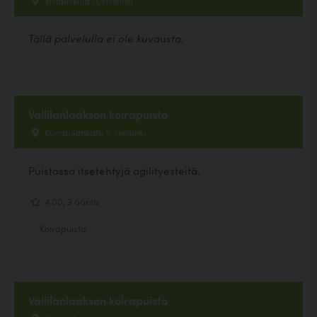
Vislauskuja 11, Helsinki
Tällä palvelulla ei ole kuvausta.
Vallilanlaakson koirapuisto
Kumpulankatu 6, Helsinki
Puistossa itsetehtyjä agilityesteitä.
4.00, 3 ääntä
Koirapuisto
Vallilanlaakson koirapuisto