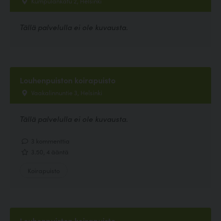
Kumpulankatu 2, Helsinki
Tällä palvelulla ei ole kuvausta.
Louhenpuiston koirapuisto
Vaakalinnuntie 3, Helsinki
Tällä palvelulla ei ole kuvausta.
3 kommenttia
3.50, 4 ääntä
Koirapuisto
Louhenpuiston koirapuisto