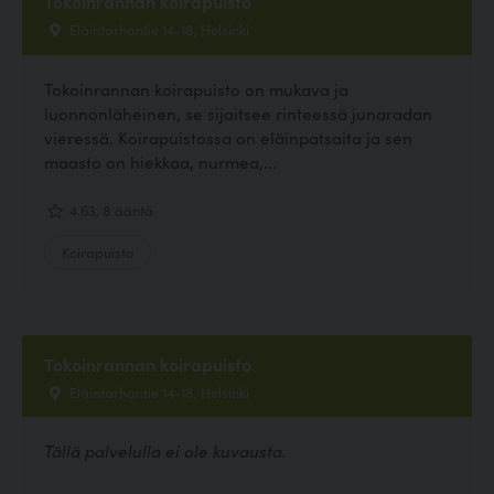
Tokoinrannan koirapuisto
Eläintarhantie 14-18, Helsinki
Tokoinrannan koirapuisto on mukava ja
luonnonläheinen, se sijaitsee rinteessä junaradan
vieressä. Koirapuistossa on eläinpatsaita ja sen
maasto on hiekkaa, nurmea,...
4.63, 8 ääntä
Koirapuisto
Tokoinrannan koirapuisto
Eläintarhantie 14-18, Helsinki
Tällä palvelulla ei ole kuvausta.