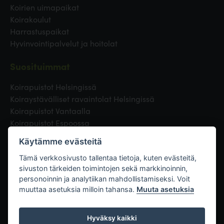
Koirien uimapaikat
Koirakoulut
Harrastuspaikat
Hyvinvointipalvelut ja hoitolat
Suosituimmat
Koirapuistot Helsingissä
Koiraystävälliset ravaintolat Helsingissä
Koirapuistot Vantaalla
Koirapuistot Espoossa
Koirapuistot Turussa
Käytämme evästeitä
Eläinlääkäri Helsingissä
Koirapuistot Tampereella
Tämä verkkosivusto tallentaa tietoja, kuten evästeitä,
sivuston tärkeiden toimintojen sekä markkinoinnin,
personoinnin ja analytiikan mahdollistamiseksi. Voit
Linkit
muuttaa asetuksia milloin tahansa.
Muuta asetuksia
Hyväksy kaikki