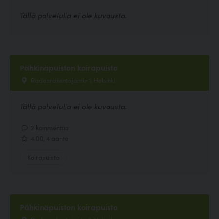
Tällä palvelulla ei ole kuvausta.
Pähkinäpuiston koirapuisto
Radanrakentajantie 1, Helsinki
Tällä palvelulla ei ole kuvausta.
2 kommenttia
4.00, 4 ääntä
Koirapuisto
Pähkinäpuiston koirapuisto
Radanrakentajantie 1, Helsinki