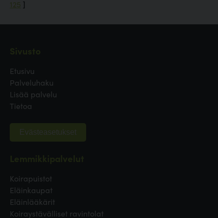
125
]
Sivusto
Etusivu
Palveluhaku
Lisää palvelu
Tietoa
Evästeasetukset
Lemmikkipalvelut
Koirapuistot
Eläinkaupat
Eläinlääkärit
Koiraystävälliset ravintolat