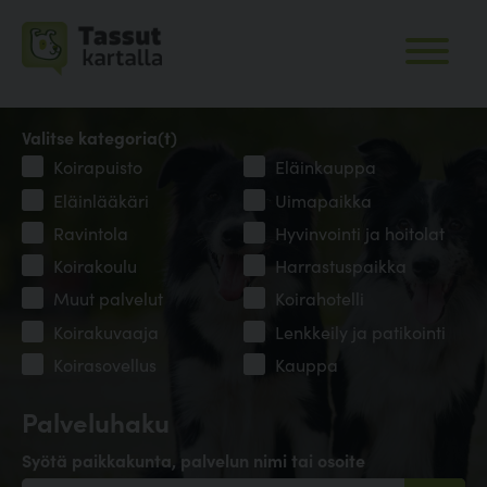
Valitse kategoria(t)
Koirapuisto
Eläinkauppa
Eläinlääkäri
Uimapaikka
Ravintola
Hyvinvointi ja hoitolat
Koirakoulu
Harrastuspaikka
Muut palvelut
Koirahotelli
Koirakuvaaja
Lenkkeily ja patikointi
Koirasovellus
Kauppa
Palveluhaku
Syötä paikkakunta, palvelun nimi tai osoite