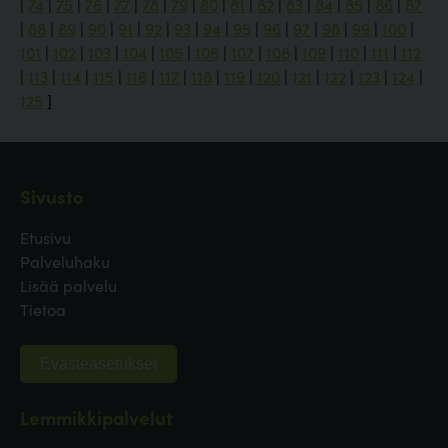
|
74
|
75
|
76
|
77
|
78
|
79
|
80
|
81
|
82
|
83
|
84
|
85
|
86
|
87
|
88
|
89
|
90
|
91
|
92
|
93
|
94
|
95
|
96
|
97
|
98
|
99
|
100
|
101
|
102
|
103
|
104
|
105
|
106
|
107
|
108
|
109
|
110
|
111
|
112
|
113
|
114
|
115
|
116
|
117
|
118
|
119
|
120
|
121
|
122
|
123
|
124
|
125
]
Sivusto
Etusivu
Palveluhaku
Lisää palvelu
Tietoa
Evästeasetukset
Lemmikkipalvelut