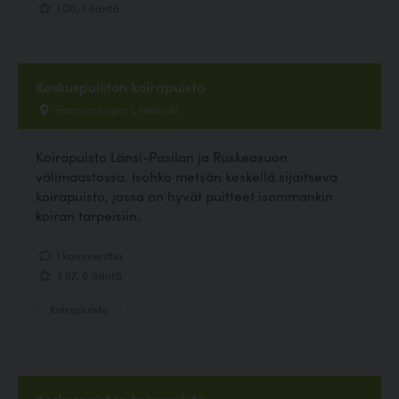
1.00, 1 ääntä
Keskuspuiston koirapuisto
Fanninpenger 1, Helsinki
Koirapuisto Länsi-Pasilan ja Ruskeasuon
välimaastossa. Isohko metsän keskellä sijaitseva
koirapuisto, jossa on hyvät puitteet isommankin
koiran tarpeisiin.
1 kommenttia
3.67, 6 ääntä
Koirapuisto
Keskuspuiston koirapuisto