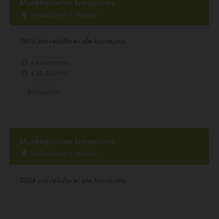
Munkinpuiston koirapuisto
Ritokalliontie 17, Helsinki
Tällä palvelulla ei ole kuvausta.
4 kommenttia
4.33, 9 ääntä
Koirapuisto
Munkinpuiston koirapuisto
Ritokalliontie 17, Helsinki
Tällä palvelulla ei ole kuvausta.