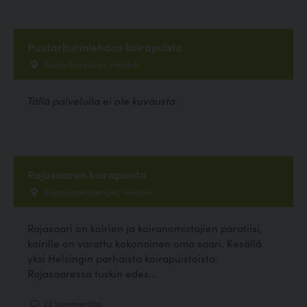
Puutarhurinlehdon koirapuisto
Puutarhurinkuja, Helsinki
Tällä palvelulla ei ole kuvausta.
Rajasaaren koirapuisto
Rajasaarenpenger, Helsinki
Rajasaari on koirien ja koiranomistajien paratiisi,
koirille on varattu kokonainen oma saari. Kesällä
yksi Helsingin parhaista koirapuistoista.
Rajasaaressa tuskin edes...
22 kommenttia