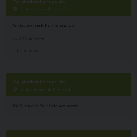
Myllykallion koirapuisto
Lauttasaarenmäki 6, Helsinki
Keskisuuri aidattu metsäalue.
3.60, 10 ääntä
Koirapuisto
Myllykallion koirapuisto
Lauttasaarenmäki 6, Helsinki
Tällä palvelulla ei ole kuvausta.