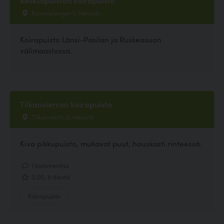
Fanninpenger 1, Helsinki
Koirapuisto Länsi-Pasilan ja Ruskeasuon
välimaastossa.
Tilkanvierron koirapuisto
Tilkanvierto 5, Helsinki
Kiva pikkupuisto, mukavat puut, hauskasti rinteessä.
1 kommenttia
3.00, 5 ääntä
Koirapuisto