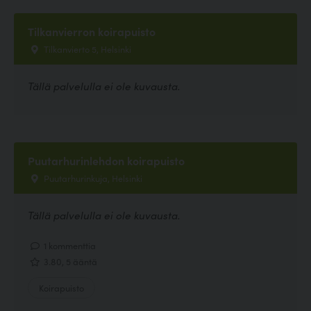
Tilkanvierron koirapuisto
Tilkanvierto 5, Helsinki
Tällä palvelulla ei ole kuvausta.
Puutarhurinlehdon koirapuisto
Puutarhurinkuja, Helsinki
Tällä palvelulla ei ole kuvausta.
1 kommenttia
3.80, 5 ääntä
Koirapuisto