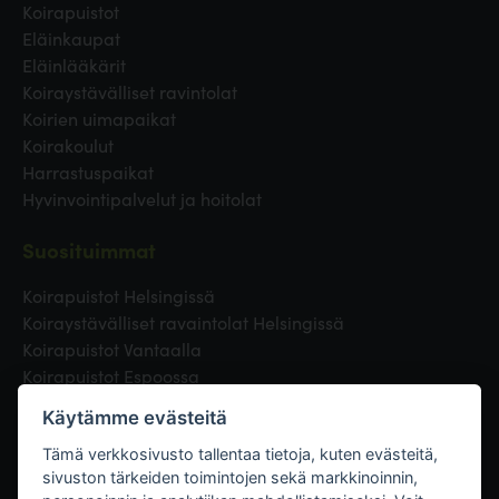
Koirapuistot
Eläinkaupat
Eläinlääkärit
Koiraystävälliset ravintolat
Koirien uimapaikat
Koirakoulut
Harrastuspaikat
Hyvinvointipalvelut ja hoitolat
Suosituimmat
Koirapuistot Helsingissä
Koiraystävälliset ravaintolat Helsingissä
Koirapuistot Vantaalla
Koirapuistot Espoossa
Koirapuistot Turussa
Käytämme evästeitä
Eläinlääkäri Helsingissä
Koirapuistot Tampereella
Tämä verkkosivusto tallentaa tietoja, kuten evästeitä,
sivuston tärkeiden toimintojen sekä markkinoinnin,