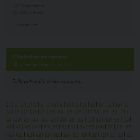
3 kommenttia
4.00, 2 ääntä
Koirapuisto
Eläintarhan koirapuisto
Uimastadioninpolku, Helsinki
Tällä palvelulla ei ole kuvausta.
[
1
|
2
|
3
|
4
|
5
|
6
|
7
|
8
|
9
|
10
|
11
|
12
|
13
|
14
|
15
|
16
|
17
|
18
|
19
|
20
|
21
|
22
|
23
|
24
|
25
|
26
|
27
|
28
|
29
|
30
|
31
|
32
|
33
|
34
|
35
|
36
|
37
|
38
|
39
|
40
|
41
|
42
|
43
|
44
|
45
|
46
|
47
|
48
|
49
|
50
|
51
|
52
|
53
|
54
|
55
|
56
|
57
|
58
|
59
|
60
|
61
|
62
|
63
|
64
|
65
|
66
|
67
|
68
|
69
|
70
|
71
|
72
|
73