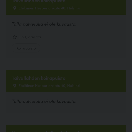
Taivallahden koirapuisto
Eteläinen Hesperiankatu 40, Helsinki
Tällä palvelulla ei ole kuvausta.
3.50, 2 ääntä
Koirapuisto
Taivallahden koirapuisto
Eteläinen Hesperiankatu 40, Helsinki
Tällä palvelulla ei ole kuvausta.