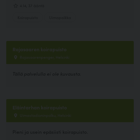
4.14, 37 ääntä
Koirapuisto
Uimapaikka
Rajasaaren koirapuisto
Rajasaarenpenger, Helsinki
Tällä palvelulla ei ole kuvausta.
Eläintarhan koirapuisto
Uimastadioninpolku, Helsinki
Pieni ja usein epäsiisti koirapuisto.