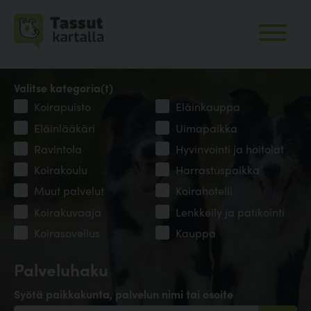
Valitse kategoria(t)
Koirapuisto
Eläinkauppa
Eläinlääkäri
Uimapaikka
Ravintola
Hyvinvointi ja hoitolat
Koirakoulu
Harrastuspaikka
Muut palvelut
Koirahotelli
Koirakuvaaja
Lenkkeily ja patikointi
Koirasovellus
Kauppa
Palveluhaku
Syötä paikkakunta, palvelun nimi tai osoite