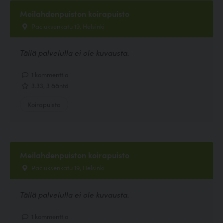
Meilahdenpuiston koirapuisto
Paciuksenkatu 19, Helsinki
Tällä palvelulla ei ole kuvausta.
1 kommenttia
3.33, 3 ääntä
Koirapuisto
Meilahdenpuiston koirapuisto
Paciuksenkatu 19, Helsinki
Tällä palvelulla ei ole kuvausta.
1 kommenttia