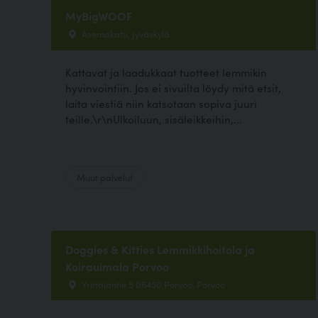
MyBigWOOF
Asemakatu, Jyväskylä
Kattavat ja laadukkaat tuotteet lemmikin
hyvinvointiin. Jos ei sivuilta löydy mitä etsit,
laita viestiä niin katsotaan sopiva juuri
teille.\r\nUlkoiluun, sisäleikkeihin,...
Muut palvelut
Doggies & Kitties Lemmikkihoitola ja
Koirauimala Porvoo
Yrittäjäntie 5 06450 Porvoo, Porvoo