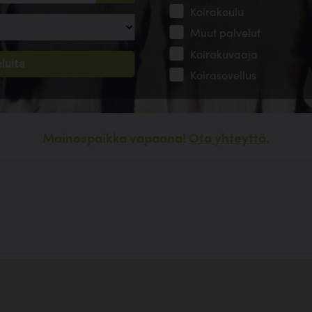
Koirakoulu
Muut palvelut
Koirakuvaaja
Koirasovellus
Mainospaikka vapaana!
Ota yhteyttä.