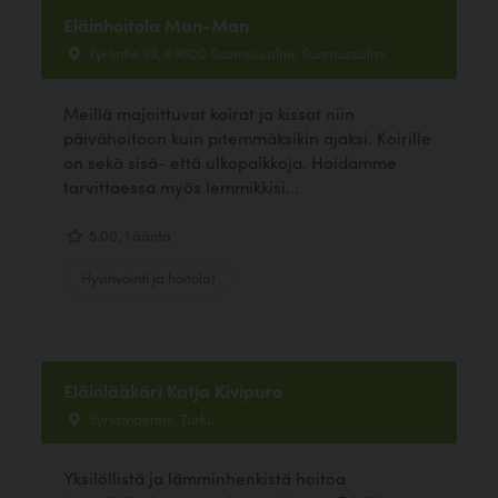
Eläinhoitola Man-Man
Kyröntie 93, 89600 Suomussalmi, Suomussalmi
Meillä majoittuvat koirat ja kissat niin
päivähoitoon kuin pitemmäksikin ajaksi. Koirille
on sekä sisä- että ulkopaikkoja. Hoidamme
tarvittaessa myös lemmikkisi...
5.00, 1 ääntä
Hyvinvointi ja hoitolat
Eläinlääkäri Katja Kivipuro
Syrjämäentie, Turku
Yksilöllistä ja lämminhenkistä hoitoa