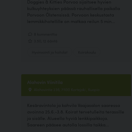
Doggies & Kitties Porvoo sijaitsee hyvien
kulkuyhteyksien päässä rauhallisella paikalla
Porvoon Ölstensissä. Porvoon keskustasta
lemmikkihotellille on matkaa reilun 5 min...
8 kommenttia
3.50, 12 ääntä
Hyvinvointi ja hoitolat
Koirakoulu
Alahovin Viinitila
Alahovintie 236, 71130 Kortejoki , Kuopio
Kesäravintola ja kahvila Vaajasalon saaressa
avoinna 25.6.-3.8. Koirat tervetulleita terassille
ja sisälle. Alueella hyviä lenkkipaikkoja.
Saareen pääsee autolla lossilla taikka...