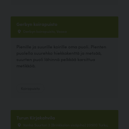
Gerbyn koirapuisto
Gerbyn koirapuisto, Vaasa
Pienille ja suurille koirille oma puoli. Pienten
puolella suurehko hiekkakenttä ja metsää,
suurten puoli lähinnä pelkkää karsittua
metikköä.
Koirapuisto
Turun Kirjakahvila
Vanha Suurtori 3 (Brinkkalan sisäpiha) 20500 Turku,