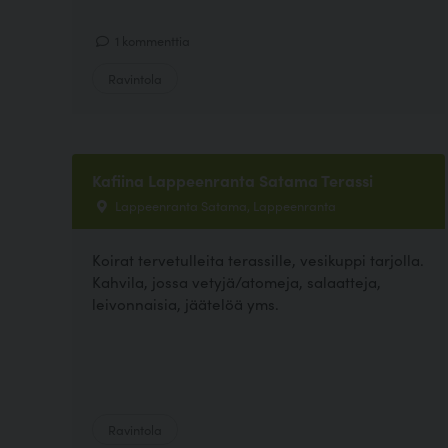
1 kommenttia
Ravintola
Kafiina Lappeenranta Satama Terassi
Lappeenranta Satama, Lappeenranta
Koirat tervetulleita terassille, vesikuppi tarjolla.
Kahvila, jossa vetyjä/atomeja, salaatteja,
leivonnaisia, jäätelöä yms.
Ravintola