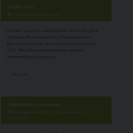
Golden lotus
Alholminkatu 6, Pietarsaari
Golden Lotus on aasialainen ravintola, joka
sijaitsee Alholminkadulla Pietarsaaressa.
Ravintolatilamme on uusittu marraskuussa
2015. Meidän ruokalistamme sisältää
vietnamilaisia ruokia ja...
Ravintola
Taalintehdas koirapuisto
Taalintehtaantie 638, 25900 Kemiönsaari,
Kemiönsaari