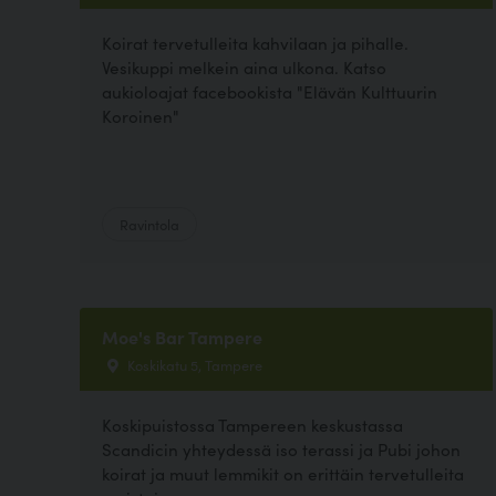
Koirat tervetulleita kahvilaan ja pihalle.
Vesikuppi melkein aina ulkona. Katso
aukioloajat facebookista "Elävän Kulttuurin
Koroinen"
Ravintola
Moe's Bar Tampere
Koskikatu 5, Tampere
Koskipuistossa Tampereen keskustassa
Scandicin yhteydessä iso terassi ja Pubi johon
koirat ja muut lemmikit on erittäin tervetulleita