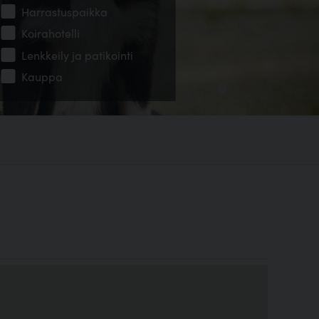
Harrastuspaikka
Koirahotelli
Lenkkeily ja patikointi
Kauppa