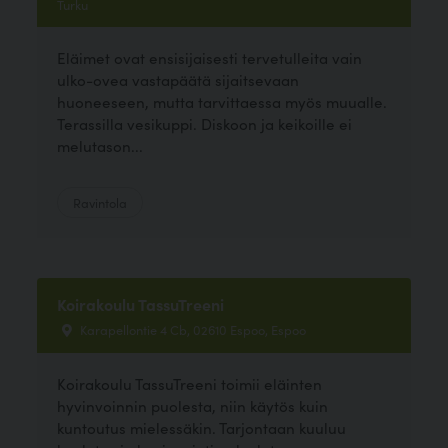
Turku
Eläimet ovat ensisijaisesti tervetulleita vain
ulko-ovea vastapäätä sijaitsevaan
huoneeseen, mutta tarvittaessa myös muualle.
Terassilla vesikuppi. Diskoon ja keikoille ei
melutason...
Ravintola
Koirakoulu TassuTreeni
Karapellontie 4 Cb, 02610 Espoo, Espoo
Koirakoulu TassuTreeni toimii eläinten
hyvinvoinnin puolesta, niin käytös kuin
kuntoutus mielessäkin. Tarjontaan kuuluu