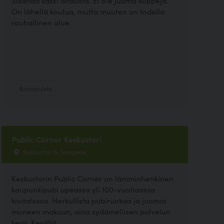
Sisältää kaksi aitausta. Ei ole juoma kuppeja.
On lähellä koulua, mutta muuten on todella
rauhallinen alue.
Koirapuisto
Public Corner Keskustori
Keskustori 5, Tampere
Keskustorin Public Corner on lämminhenkinen
kaupunkipubi upeassa yli 100-vuotiaassa
kivitalossa. Herkullista pubiruokaa ja juomia
moneen makuun, aina sydämellisen palvelun
kera. Kesällä...