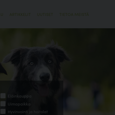
LU
ARTIKKELIT
UUTISET
TIETOA MEISTÄ
Eläinkauppa
Uimapaikka
Hyvinvointi ja hoitolat