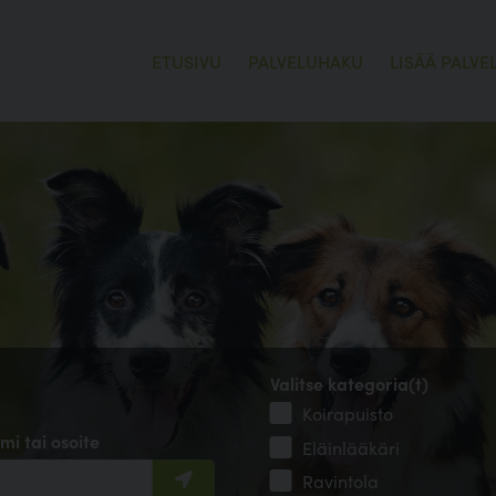
ETUSIVU
PALVELUHAKU
LISÄÄ PALVE
Valitse kategoria(t)
Koirapuisto
mi tai osoite
Eläinlääkäri
Ravintola