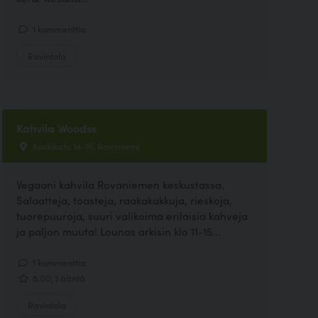
1 kommenttia
Ravintola
Kahvila Woodss
Koskikatu 14-16, Rovaniemi
Vegaani kahvila Rovaniemen keskustassa.
Salaatteja, toasteja, raakakakkuja, rieskoja,
tuorepuuroja, suuri valikoima erilaisia kahveja
ja paljon muuta! Lounas arkisin klo 11-15...
1 kommenttia
5.00, 1 ääntä
Ravintola