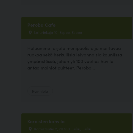
Peroba Cafe
Laturinkuja 10, Espoo, Espoo
Haluamme tarjota monipuolista ja maittavaa
ruokaa sekä herkullisia leivonnaisia kauniissa
ympäristössä, johon yli 100 vuotias huvila
antaa mainiot puitteet. Peroba...
Ravintola
Koroisten kahvila
Koroistentie 2, 20380 Turku, Turku