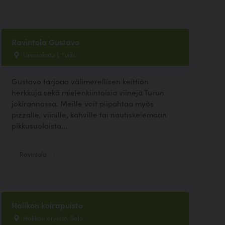
Ravintola Gustavo
Linnankatu 1, Turku
Gustavo tarjoaa välimerellisen keittiön
herkkuja sekä mielenkiintoisia viinejä Turun
jokirannassa. Meille voit piipahtaa myös
pizzalle, viinille, kahville tai nautiskelemaan
pikkusuolaista....
Ravintola
Halikon koirapuisto
Halikon kirjasto, Salo