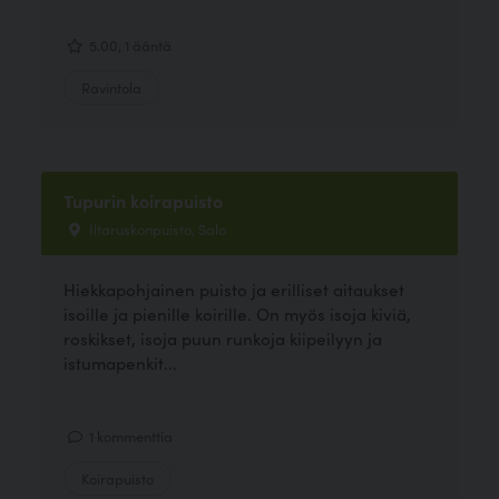
5.00, 1 ääntä
Ravintola
Tupurin koirapuisto
Iltaruskonpuisto, Salo
Hiekkapohjainen puisto ja erilliset aitaukset
isoille ja pienille koirille. On myös isoja kiviä,
roskikset, isoja puun runkoja kiipeilyyn ja
istumapenkit...
1 kommenttia
Koirapuisto