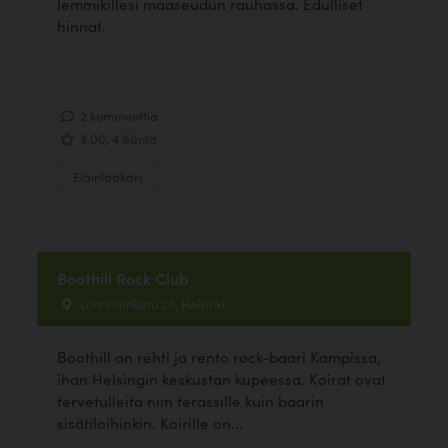
lemmikillesi maaseudun rauhassa. Edulliset
hinnat.
2 kommenttia
3.00, 4 ääntä
Eläinlääkäri
Boothill Rock Club
Lönnrotinkatu 25, Helsinki
Boothill on rehti ja rento rock-baari Kampissa,
ihan Helsingin keskustan kupeessa. Koirat ovat
tervetulleita niin terassille kuin baarin
sisätiloihinkin. Koirille on...