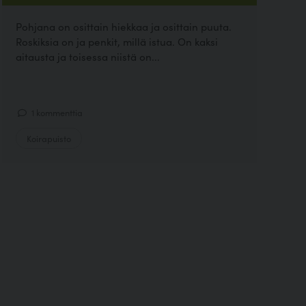
Pohjana on osittain hiekkaa ja osittain puuta.
Roskiksia on ja penkit, millä istua. On kaksi
aitausta ja toisessa niistä on...
1 kommenttia
Koirapuisto