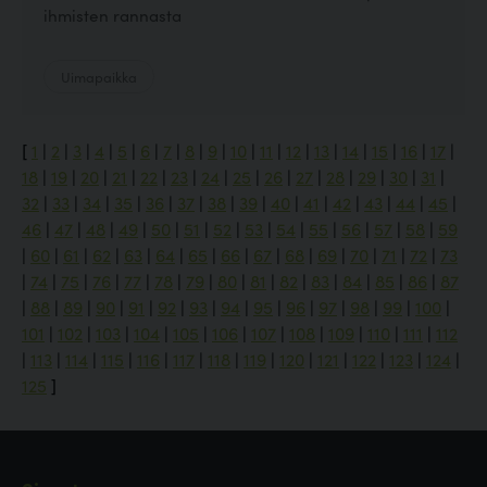
ihmisten rannasta
Uimapaikka
[
1
|
2
|
3
|
4
|
5
|
6
|
7
|
8
|
9
|
10
|
11
|
12
|
13
|
14
|
15
|
16
|
17
|
18
|
19
|
20
|
21
|
22
|
23
|
24
|
25
|
26
|
27
|
28
|
29
|
30
|
31
|
32
|
33
|
34
|
35
|
36
|
37
|
38
|
39
|
40
|
41
|
42
|
43
|
44
|
45
|
46
|
47
|
48
|
49
|
50
|
51
|
52
|
53
|
54
|
55
|
56
|
57
|
58
|
59
|
60
|
61
|
62
|
63
|
64
|
65
|
66
|
67
|
68
|
69
|
70
|
71
|
72
|
73
|
74
|
75
|
76
|
77
|
78
|
79
|
80
|
81
|
82
|
83
|
84
|
85
|
86
|
87
|
88
|
89
|
90
|
91
|
92
|
93
|
94
|
95
|
96
|
97
|
98
|
99
|
100
|
101
|
102
|
103
|
104
|
105
|
106
|
107
|
108
|
109
|
110
|
111
|
112
|
113
|
114
|
115
|
116
|
117
|
118
|
119
|
120
|
121
|
122
|
123
|
124
|
125
]