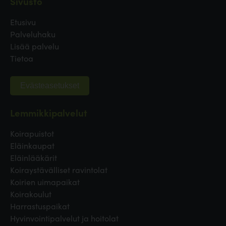
Sivusto
Etusivu
Palveluhaku
Lisää palvelu
Tietoa
Evästeasetukset
Lemmikkipalvelut
Koirapuistot
Eläinkaupat
Eläinlääkärit
Koiraystävälliset ravintolat
Koirien uimapaikat
Koirakoulut
Harrastuspaikat
Hyvinvointipalvelut ja hoitolat