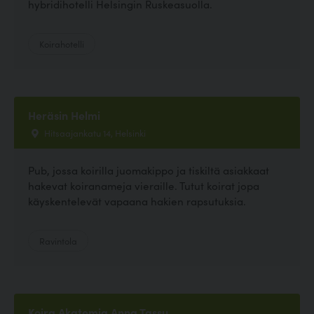
hybridihotelli Helsingin Ruskeasuolla.
Koirahotelli
Heräsin Helmi
Hitsaajankatu 14, Helsinki
Pub, jossa koirilla juomakippo ja tiskiltä asiakkaat
hakevat koiranameja vieraille. Tutut koirat jopa
käyskentelevät vapaana hakien rapsutuksia.
Ravintola
Koira Akatemia Anna Tassu