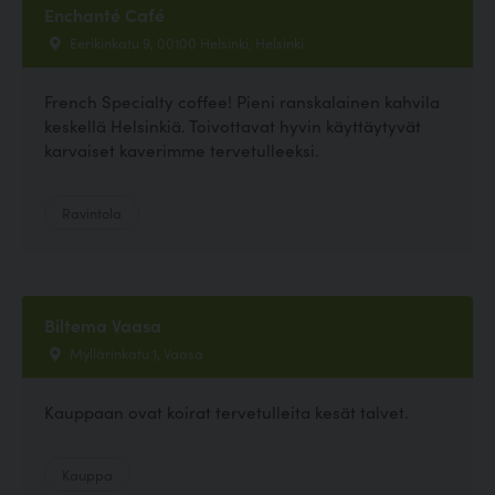
Enchanté Café
Eerikinkatu 9, 00100 Helsinki, Helsinki
French Specialty coffee! Pieni ranskalainen kahvila
keskellä Helsinkiä. Toivottavat hyvin käyttäytyvät
karvaiset kaverimme tervetulleeksi.
Ravintola
Biltema Vaasa
Myllärinkatu 1, Vaasa
Kauppaan ovat koirat tervetulleita kesät talvet.
Kauppa