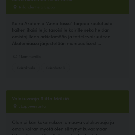
Riilahdentie 5, Espoo
Koira Akatemia "Anna Tassu" tarjoaa koulutusta
kaiken ikäisille ja tasoisille koirille sekä heidän
omistajilleen arkielämään ja tottelevaisuuteen.
Akatemiassa järjestetään monipuolisesti...
1 kommenttia
Koirakoulu
Koirahotelli
Valokuvaaja Riitta Mälkiä
, Lappeenranta
Olen pitkän kokemuksen omaava valokuvaaja ja
oman koiran myötä olen siirtynyt kuvaamaan