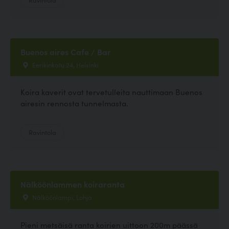
Buenos aires Cafe / Bar
Eerikinkatu 24, Helsinki
Koira kaverit ovat tervetulleita nauttimaan Buenos
airesin rennosta tunnelmasta.
Ravintola
Nälköönlammen koiraranta
Nälköönlampi, Lohja
Pieni metsäisä ranta koirien uittoon 200m päässä