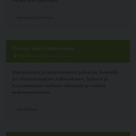
Hyvinvointi ja hoitolat
Porvoon eläinlääkäriasema
Mestarintie 15, porvoo, Porvoo
Monipuolista ja asiantuntevaa palvelua. Asemalls
on silmäsairauksien tutkimukseen, hoitoon ja
kuvantamiseen kattava välineistö ja vaativa
erikoisosaaminen.
Eläinlääkäri