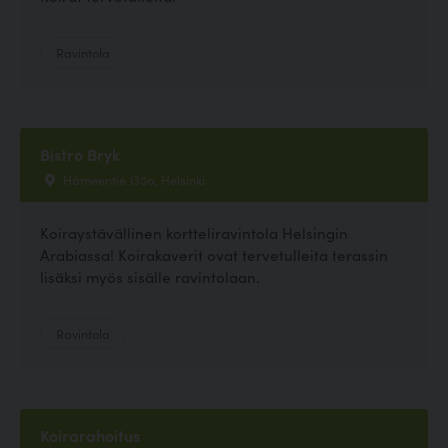
Ravintola
Bistro Bryk
Hämeentie 135a, Helsinki
Koiraystävällinen kortteliravintola Helsingin
Arabiassa! Koirakaverit ovat tervetulleita terassin
lisäksi myös sisälle ravintolaan.
Ravintola
Koirarahoitus