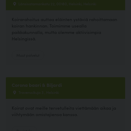
Länsisatamankatu 22, 00180, Helsinki, Helsinki
Koirarahoitus auttaa eläinten ystäviä rahoittamaan
koiran hankinnan. Toimimme usealla
paikkakunnalla, mutta olemme aktiivisimpia
Helsingissä.
Muut palvelut
Corona baari & Biljardi
Traverssikuja 3 , Helsinki
Koirat ovat meille tervetulleita viettämään aikaa ja
viihtymään omistajiensa kanssa.
Ravintola