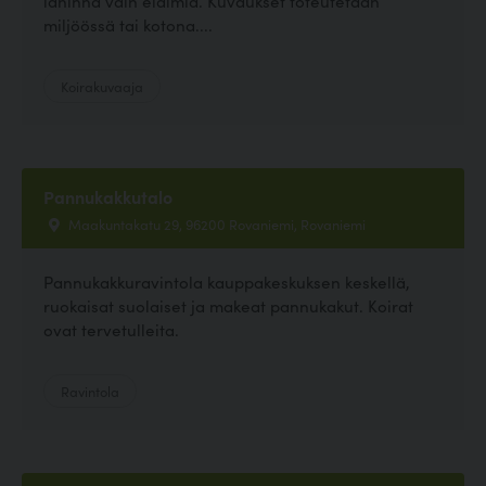
lähinnä vain eläimiä. Kuvaukset toteutetaan
miljöössä tai kotona....
Koirakuvaaja
Pannukakkutalo
Maakuntakatu 29, 96200 Rovaniemi, Rovaniemi
Pannukakkuravintola kauppakeskuksen keskellä,
ruokaisat suolaiset ja makeat pannukakut. Koirat
ovat tervetulleita.
Ravintola