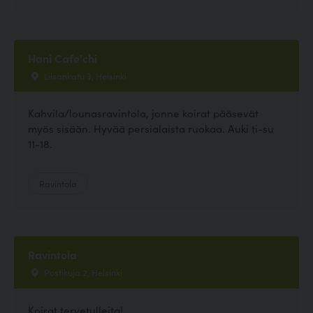
Hani Cafe'chi
Liisankatu 3, Helsinki
Kahvila/lounasravintola, jonne koirat pääsevät
myös sisään. Hyvää persialaista ruokaa. Auki ti-su
11-18.
Ravintola
Ravintola
Postikuja 2, Helsinki
Koirat tervetulleita!