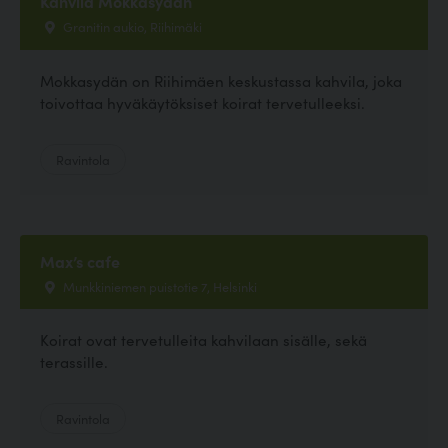
Kahvila Mokkasydän
Granitin aukio, Riihimäki
Mokkasydän on Riihimäen keskustassa kahvila, joka
toivottaa hyväkäytöksiset koirat tervetulleeksi.
Ravintola
Max’s cafe
Munkkiniemen puistotie 7, Helsinki
Koirat ovat tervetulleita kahvilaan sisälle, sekä
terassille.
Ravintola