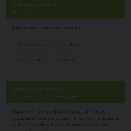
Liikkuva koirahoitaja
15100, Lahti
Koirien hoito- ja koulutuspalvelut
Hyvinvointi ja hoitolat
Koirakoulu
Harrastuspaikka
Koirahotelli
Suventaian koirapalvelut
Katiskontie 14, 95590 Tornio, Tornio
Koirien turkinhoitopalvelut, pesut, kuivaukset,
nyppimiset, konetyöt ja saksisimiset. Kynsienleikkaus
kuuluu aina palveluun, se on myös mahdollista
varata aika yksistään.