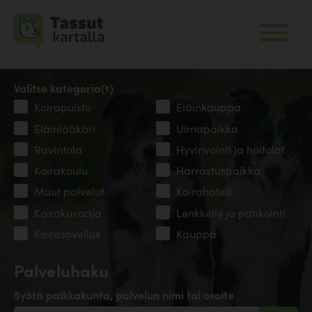
Valitse kategoria(t)
Koirapuisto
Eläinkauppa
Eläinlääkäri
Uimapaikka
Ravintola
Hyvinvointi ja hoitolat
Koirakoulu
Harrastuspaikka
Muut palvelut
Koirahotelli
Koirakuvaaja
Lenkkeily ja patikointi
Koirasovellus
Kauppa
Palveluhaku
Syötä paikkakunta, palvelun nimi tai osoite