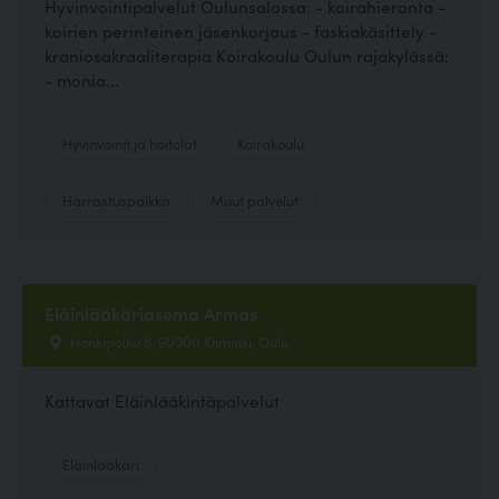
Hyvinvointipalvelut Oulunsalossa: - koirahieronta -
koirien perinteinen jäsenkorjaus - faskiakäsittely -
kraniosakraaliterapia Koirakoulu Oulun rajakylässä:
- monia...
Hyvinvointi ja hoitolat
Koirakoulu
Harrastuspaikka
Muut palvelut
Eläinlääkäriasema Armas
Honkipolku 6, 90900 Kiiminki, Oulu
Kattavat Eläinlääkintäpalvelut
Eläinlääkäri