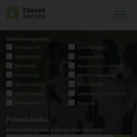
Valitse kategoria(t)
Koirapuisto
Eläinkauppa
Eläinlääkäri
Uimapaikka
Ravintola
Hyvinvointi ja hoitolat
Koirakoulu
Harrastuspaikka
Muut palvelut
Koirahotelli
Koirakuvaaja
Lenkkeily ja patikointi
Koirasovellus
Kauppa
Palveluhaku
Syötä paikkakunta, palvelun nimi tai osoite