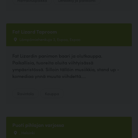
Fat Lizard Taproom
Lämpömiehenkuja 3, Espoo, Espoo
Fat Lizardin panimon baari ja olutkauppa.
Paikallisia, tuoreita oluita viihtyisässä
ympäsristössä. Silloin tällöin musiikkia, stand up -
komediaa ynnä muuta viihdettä....
Ravintola
Kauppa
Puoti pihlajan varjossa
, Helsinki