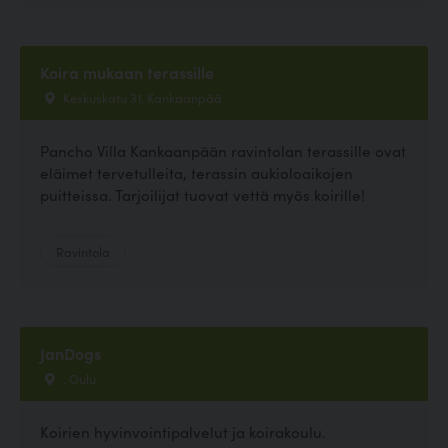
Koira mukaan terassille
Keskuskatu 31, Kankaanpää
Pancho Villa Kankaanpään ravintolan terassille ovat
eläimet tervetulleita, terassin aukioloaikojen
puitteissa. Tarjoilijat tuovat vettä myös koirille!
Ravintola
JanDogs
, Oulu
Koirien hyvinvointipalvelut ja koirakoulu.