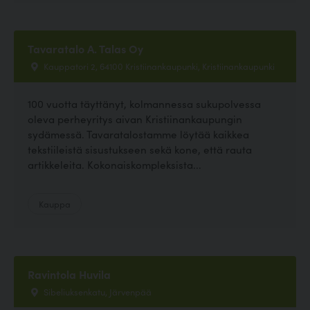
Tavaratalo A. Talas Oy
Kauppatori 2, 64100 Kristiinankaupunki, Kristiinankaupunki
100 vuotta täyttänyt, kolmannessa sukupolvessa
oleva perheyritys aivan Kristiinankaupungin
sydämessä. Tavaratalostamme löytää kaikkea
tekstiileistä sisustukseen sekä kone, että rauta
artikkeleita. Kokonaiskompleksista...
Kauppa
Ravintola Huvila
Sibeliuksenkatu, Järvenpää