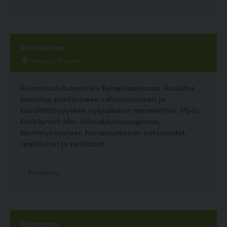
Kontaktissa
Kouvola, Kouvola
Koirankoulutuspalvelu Kymenlaaksossa. Koulutus
perustuu positiiviseen vahvistamiseen ja
koiralähtöisyyteen nykyaikaisin menetelmin. Myös
kotikäynnit! Mm. Hihnakäytösongelmat,
käsittelyhaasteet, harrastuskoiran pohjataidot,
reaktiiviset ja pelokkaat...
Koirakoulu
Plantagen