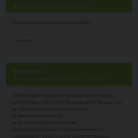
Vartioharjuntie 13, 00950 Helsinki, Helsinki
Koirat ovat tervetulleita myymälään.
Kauppa
Tmi Noorakki
Metsämiehenkuja 1, 01900 Nurmijärvi , Nurmijärvi
Tmi Noorakki tarjoaa koirakoulutuspalveluita ja
vuokraa Noorakki-hallia Nurmijärveltä. Tarjoan laji-
ja arkitaitojen koulutusta ryhmässä
ja yksityiskoulutuksena,
sekä ongelmakoirakoulutusta
yksityiskoulutuksena. Erityisosaamiseni on
noutajalajien positiivisessa kouluttamisessa...