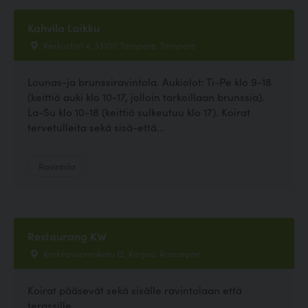
Kahvila Laikku
Keskustori 4, 33100 Tampere, Tampere
Lounas-ja brunssiravintola. Aukiolot: Ti-Pe klo 9-18
(keittiö auki klo 10-17, jolloin tarkoillaan brunssia).
La-Su klo 10-18 (keittiö sulkeutuu klo 17). Koirat
tervetulleita sekä sisä-että...
Ravintola
Restaurang KW
Korkeavuorenkatu 12, Karjaa, Raasepori
Koirat pääsevät sekä sisälle ravintolaan että
terassille.