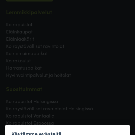
Lemmikkipalvelut
Koirapuistot
Eläinkaupat
Eläinlääkärit
Koiraystävälliset ravintolat
Koirien uimapaikat
Koirakoulut
Harrastuspaikat
Hyvinvointipalvelut ja hoitolat
Suosituimmat
Koirapuistot Helsingissä
Koiraystävälliset ravaintolat Helsingissä
Koirapuistot Vantaalla
Koirapuistot Espoossa
Koirapuistot Turussa
Käytämme evästeitä