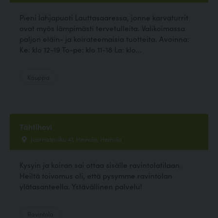
Pieni lahjapuoti Lauttasaaressa, jonne karvaturrit
ovat myös lämpimästi tervetulleita. Valikoimassa
paljon eläin- ja koirateemaisia tuotteita. Avoinna:
Ke: klo 12-19 To-pe: klo 11-18 La: klo...
Kauppa
Tähtihovi
Juornatpolku 41, Heinola, Heinola
Kysyin ja koiran sai ottaa sisälle ravintolatilaan.
Heiltä toivomus oli, että pysymme ravintolan
ylätasanteella. Ystävällinen palvelu!
Ravintola