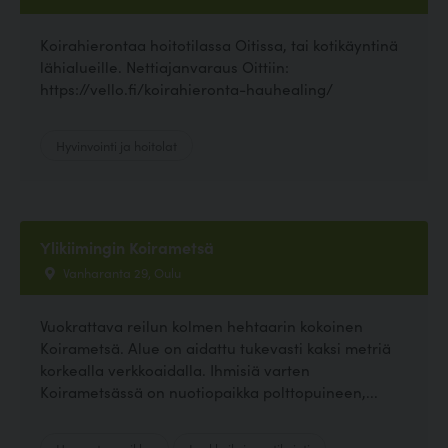
Koirahierontaa hoitotilassa Oitissa, tai kotikäyntinä
lähialueille. Nettiajanvaraus Oittiin:
https://vello.fi/koirahieronta-hauhealing/
Hyvinvointi ja hoitolat
Ylikiimingin Koirametsä
Vanharanta 29, Oulu
Vuokrattava reilun kolmen hehtaarin kokoinen
Koirametsä. Alue on aidattu tukevasti kaksi metriä
korkealla verkkoaidalla. Ihmisiä varten
Koirametsässä on nuotiopaikka polttopuineen,...
Harrastuspaikka
Lenkkeily ja patikointi