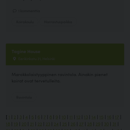
1 kommenttia
Koirakoulu
Harrastuspaikka
Tagine House
Eerikinkatu 21, Helsinki
Marokkolaistyyppinen ravintola. Ainakin pienet
koirat ovat tervetulleita.
Ravintola
[
1
|
2
|
3
|
4
|
5
|
6
|
7
|
8
|
9
|
10
|
11
|
12
|
13
|
14
|
15
|
16
|
17
|
18
|
19
|
20
|
21
|
22
|
23
|
24
|
25
|
26
|
27
|
28
|
29
|
30
|
31
|