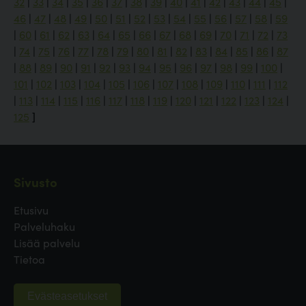
32
|
33
|
34
|
35
|
36
|
37
|
38
|
39
|
40
|
41
|
42
|
43
|
44
|
45
|
46
|
47
|
48
|
49
|
50
|
51
|
52
|
53
|
54
|
55
|
56
|
57
|
58
|
59
|
60
|
61
|
62
|
63
|
64
|
65
|
66
|
67
|
68
|
69
|
70
|
71
|
72
|
73
|
74
|
75
|
76
|
77
|
78
|
79
|
80
|
81
|
82
|
83
|
84
|
85
|
86
|
87
|
88
|
89
|
90
|
91
|
92
|
93
|
94
|
95
|
96
|
97
|
98
|
99
|
100
|
101
|
102
|
103
|
104
|
105
|
106
|
107
|
108
|
109
|
110
|
111
|
112
|
113
|
114
|
115
|
116
|
117
|
118
|
119
|
120
|
121
|
122
|
123
|
124
|
125
]
Sivusto
Etusivu
Palveluhaku
Lisää palvelu
Tietoa
Evästeasetukset