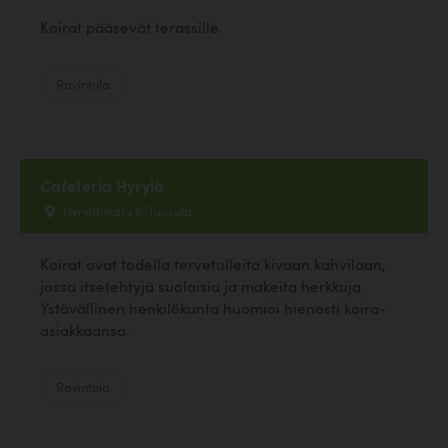
Koirat pääsevät terassille.
Ravintola
Cafetería Hyrylä
Hyrylänkatu 6, Tuusula
Koirat ovat todella tervetulleita kivaan kahvilaan,
jossa itsetehtyjä suolaisia ja makeita herkkuja.
Ystävällinen henkilökunta huomioi hienosti koira-
asiakkaansa.
Ravintola