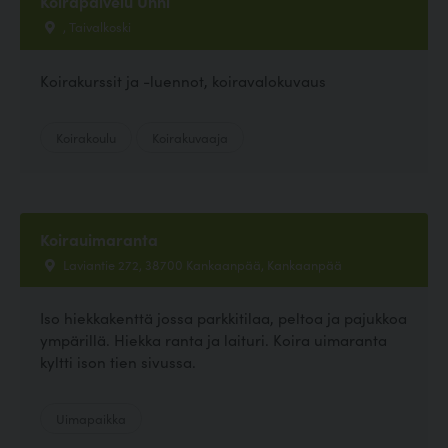
Koirapalvelu Unni
, Taivalkoski
Koirakurssit ja -luennot, koiravalokuvaus
Koirakoulu
Koirakuvaaja
Koirauimaranta
Laviantie 272, 38700 Kankaanpää, Kankaanpää
Iso hiekkakenttä jossa parkkitilaa, peltoa ja pajukkoa
ympärillä. Hiekka ranta ja laituri. Koira uimaranta
kyltti ison tien sivussa.
Uimapaikka