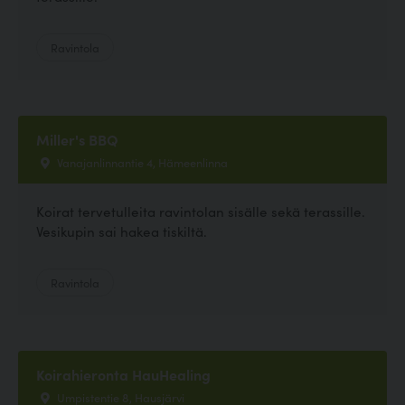
Ravintola
Miller's BBQ
Vanajanlinnantie 4, Hämeenlinna
Koirat tervetulleita ravintolan sisälle sekä terassille.
Vesikupin sai hakea tiskiltä.
Ravintola
Koirahieronta HauHealing
Umpistentie 8, Hausjärvi