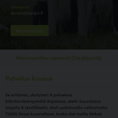
Sähköposti:
danpii@danpii.fi
Näytä kartalla
Mainospaikka vapaana!
Ota yhteyttä.
Palvelun kuvaus
Se erilainen, yksityinen & palveleva
Eläintarvikemyymälä Anjalassa, etelä-kouvolassa
laajalla & yksilöllisella, alati uudistuvalla valikoimalla.
Täällä Sinua kuunnellaan, koska olet meille tärkeä,