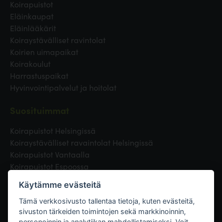
Koirapuistot
Eläinkaupat
Eläinlääkärit
Koiraystävälliset ravintolat
Koirien uimapaikat
Koirakoulut
Harrastuspaikat
Hyvinvointipalvelut ja hoitolat
Suosituimmat
Koirapuistot Helsingissä
Koiraystävälliset ravaintolat Helsingissä
Koirapuistot Vantaalla
Koirapuistot Espoossa
Koirapuistot Turussa
Käytämme evästeitä
Eläinlääkäri Helsingissä
Koirapuistot Tampereella
Tämä verkkosivusto tallentaa tietoja, kuten evästeitä,
sivuston tärkeiden toimintojen sekä markkinoinnin,
personoinnin ja analytiikan mahdollistamiseksi. Voit