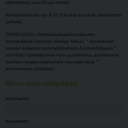
olemmehan juuri Sinua varten!
Palvelemme ma-pe 9-17, ilt & vklp sop muk. (kannattaa
soittaa).
TERVETULOA! Lähitalousalueelle maksuton
kotiinkuljetus (ostosten alaraja 50eur). * kymmenien
vuosien kokemus lemmieläinalasta & kasvatuksesta *
voit tilata tuotteitamme myös puhelimitse; postitamme
suomen rajojen sisäpuolelle neuvojen kera. *
erinomainen valikoima.
Kerro oma mielipiteesi
Nimimerkki
Kommentti