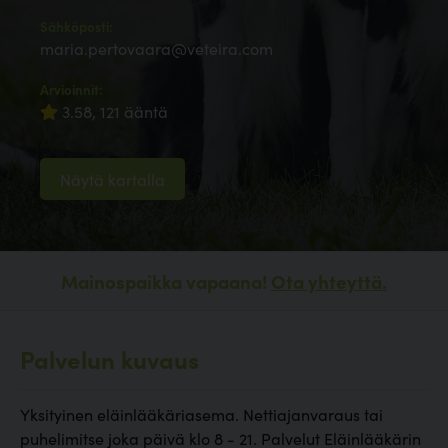
Sähköposti:
maria.pertovaara@veteira.com
Arvioinnit:
3.58, 121 ääntä
Näytä kartalla
Mainospaikka vapaana!
Ota yhteyttä.
Palvelun kuvaus
Yksityinen eläinlääkäriasema. Nettiajanvaraus tai
puhelimitse joka päivä klo 8 - 21. Palvelut Eläinlääkärin