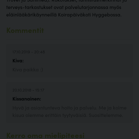
terveys-tarkastukset ovat palvelutarjonnassa myös
eläinlääkärikäynneillä Koirapäiväkoti Hyggebossa.
Kommentit
17.10.2019 - 20:48
Kiva:
Kiva paikka :)
20.10.2018 - 15:17
Kissanainen:
Hyvä ja asiantunteva hoito ja palvelu. Me ja kolme
kisua olemme erittäin tyytyväisiä. Suosittelemme.
Kerro oma mielipiteesi