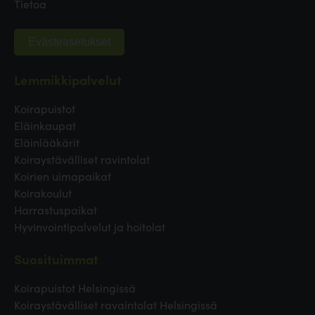
Tietoa
Evästeasetukset
Lemmikkipalvelut
Koirapuistot
Eläinkaupat
Eläinlääkärit
Koiraystävälliset ravintolat
Koirien uimapaikat
Koirakoulut
Harrastuspaikat
Hyvinvointipalvelut ja hoitolat
Suosituimmat
Koirapuistot Helsingissä
Koiraystävälliset ravaintolat Helsingissä