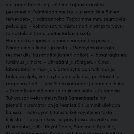
vastaanotto Helsingissä toimii ajanvarausten
perusteella. Toimintaamme kuuluu lemmikkieläinten
terveyden- ja sairaanhoito. Tarjoamme mm. seuraavia
palveluja: - Rokotukset, tunnistusmerkinnät ja terveys-
tarkastukset (mm. pentuetarkastukset). -
Hammaskivenpoisto ja maitohampaiden poistot. -
Sisätautien tutkimus ja hoito. - Pehmytosakirurgia
(esimerkiksi kastraatiot ja sterilaatiot). - Ihosairauksien
tutkimus ja hoito. - Ultraääni ja röntgen. - Oma
laboratorio: virtsa- ja ulostenäytteiden tutkimus ja
bakteeriviljely, verinäytteiden tutkimus, punktaatit ja
raapenäytteet. - Jyrsijöiden sairaudet ja hammashoito.
- Eksoottisten eläinten sairauksien hoito. - Eutanasia.
Tuhkauspalvelu yhteistyössä Sateenkaarisillan
pieneläinkrematorion ja Mäntsälän Lemmikkilehdon
kanssa. - Kotikäynnit. Tutustu kotikäynteihin tästä
linkistä. - Laaja erikois- ja päivittäisruokavalikoima
(Eukanuba, Hill's, Royal Canin, Samimed, Specific,
Trovet ja Sanimed). Rokotukset, tunnistusmerkinnät ja