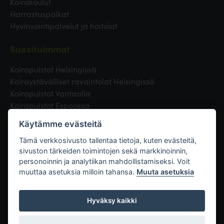
Koirakoulut
Harrastuspaikat
Hyvinvointipalvelut ja hoitolat
Suosituimmat
Koirapuistot Helsingissä
Koiraystävälliset ravaintolat Helsingissä
Koirapuistot Vantaalla
Koirapuistot Espoossa
Koirapuistot Turussa
Käytämme evästeitä
Eläinlääkäri Helsingissä
Koirapuistot Tampereella
Tämä verkkosivusto tallentaa tietoja, kuten evästeitä,
sivuston tärkeiden toimintojen sekä markkinoinnin,
personoinnin ja analytiikan mahdollistamiseksi. Voit
Linkit
muuttaa asetuksia milloin tahansa.
Muuta asetuksia
Hyväksy kaikki