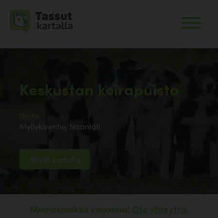
Keskustan koirapuisto
Osoite:
Myllykiventie, Naantali
Näytä kartalla
Mainospaikka vapaana!
Ota yhteyttä.