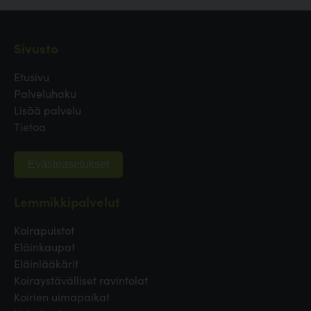
Sivusto
Etusivu
Palveluhaku
Lisää palvelu
Tietoa
Evästeasetukset
Lemmikkipalvelut
Koirapuistot
Eläinkaupat
Eläinlääkärit
Koiraystävälliset ravintolat
Koirien uimapaikat