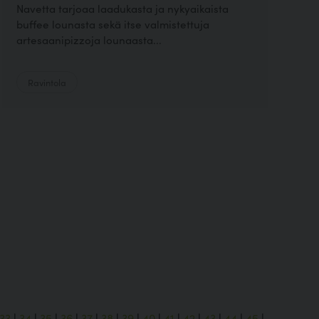
Navetta tarjoaa laadukasta ja nykyaikaista
buffee lounasta sekä itse valmistettuja
artesaanipizzoja lounaasta...
Ravintola
33
|
34
|
35
|
36
|
37
|
38
|
39
|
40
|
41
|
42
|
43
|
44
|
45
|