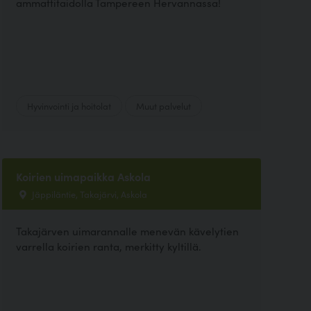
ammattitaidolla Tampereen Hervannassa!
Hyvinvointi ja hoitolat
Muut palvelut
Koirien uimapaikka Askola
Jäppiläntie, Takajärvi, Askola
Takajärven uimarannalle menevän kävelytien
varrella koirien ranta, merkitty kyltillä.