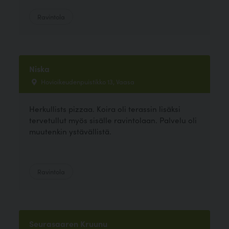
Ravintola
Niska
Hovioikeudenpuistikko 13, Vaasa
Herkullists pizzaa. Koira oli terassin lisäksi
tervetullut myös sisälle ravintolaan. Palvelu oli
muutenkin ystävällistä.
Ravintola
Seurasaaren Kruunu