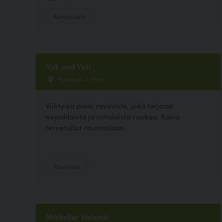
Koirapuisto
Yak and Yeti
Yrjönkatu 7, Pori
Viihtyisä pieni ravintola, joka tarjoaa
nepalilaista ja intialaista ruokaa. Koira
tervetullut ravintolaan.
Ravintola
Mikkeller Helsinki