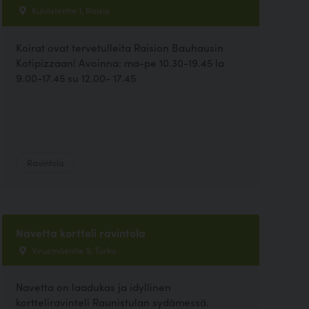
Kuloistentie 1, Raisio
Koirat ovat tervetulleita Raision Bauhausin
Kotipizzaan! Avoinna: ma-pe 10.30-19.45 la
9.00-17.45 su 12.00- 17.45
Ravintola
Navetta kortteli ravintola
Virusmäentie 9, Turku
Navetta on laadukas ja idyllinen
kortteliravinteli Raunistulan sydämessä.