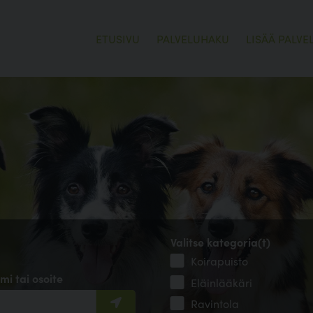
ETUSIVU
PALVELUHAKU
LISÄÄ PALVE
Valitse kategoria(t)
Koirapuisto
mi tai osoite
Eläinlääkäri
Ravintola