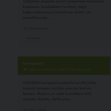
Tallipihan alueella aivan Tampereen keskustan
kupeessa. Laadukkaat tuotteet, laaja
kakkuvalikoima ja herkullinen keitto- ja
salaattilounas....
3 kommenttia
Ravintola
Koirapuisto
Valkeaviidantie 260, 31380 LETKU, Tammela
ILMAINEN koirapuisto pienille koirille jotka
tulevat toimeen muiden pienten koirien
kanssa. Maasto on sekä nurmikkoa että
metsää. Aidattu. Vettä aina...
1.00, 1 ääntä