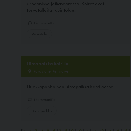
urbaanissa Jätkäsaaressa. Koirat ovat
tervetulleita ravintolan...
1 kommenttia
Ravintola
Uimapaikka koirille
Varastotie, Kemijärvi
Huekkapohhainen uimapaikka Kemijoessa
1 kommenttia
Uimapaikka
[
1
|
2
|
3
|
4
|
5
|
6
|
7
|
8
|
9
|
10
|
11
|
12
|
13
|
14
|
15
|
16
|