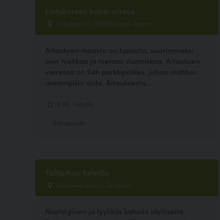
Lintukorven koira-aitaus
Lintukorpi 17, 02660 Espoo, Espoo
Aitauksen maasto on tasaista, suurimmaksi
osin hiekkaa ja hieman nurmikkoa. Aitauksen
vieressä on 24h parkkipaikka, johon mahtuu
useampikin auto. Aitauksesta...
4.00, 1 ääntä
Koirapuisto
Tallipihan Kahvila
Kuninkaankatu 4, Tampere
Nostalginen ja tyylikäs kahvila idyllisellä