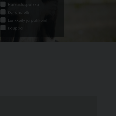
Harrastuspaikka
Koirahotelli
Lenkkeily ja patikointi
Kauppa