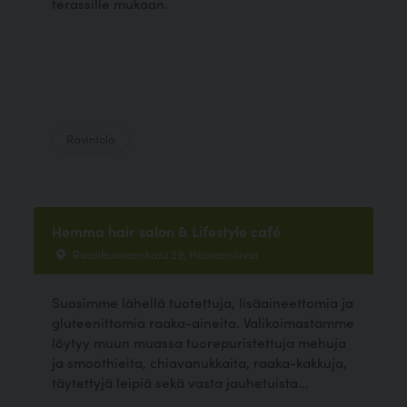
terassille mukaan.
Ravintola
Hemma hair salon & Lifestyle café
Raatihuoneenkatu 29, Hämeenlinna
Suosimme lähellä tuotettuja, lisäaineettomia ja
gluteenittomia raaka-aineita. Valikoimastamme
löytyy muun muassa tuorepuristettuja mehuja
ja smoothieita, chiavanukkaita, raaka-kakkuja,
täytettyjä leipiä sekä vasta jauhetuista...