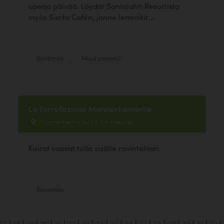
upeaa päivää. Löydät Santalahti Resortista
myös Santa Cafén, jonne lemmikit...
Ravintola
Muut palvelut
La Torrefazione Mannerheimintie
Mannerheimintie 22-24, Helsinki
Koirat saavat tulla sisälle ravintolaan.
Ravintola
17
|
18
|
19
|
20
|
21
|
22
|
23
|
24
|
25
|
26
|
27
|
28
|
29
|
30
|
31
|
32
|