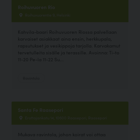
Roihuvuoren Rio
Roihuvuorentie 9, Helsinki
Kahvila-baari Roihuvuoren Riossa palvellaan
karvaiset asiakkaat aina ensin, herkkupala,
rapsutukset ja vesikippoja tarjolla. Karvakamut
tervetulleita sisälle ja terassille. Avoinna: Ti-to
11-20 Pe-la 11-22 Su...
Ravintola
Santa Fe Raasepori
Erottajankatu 14, 10600 Raasepori, Raasepori
Mukava ravintola, johon koirat voi ottaa