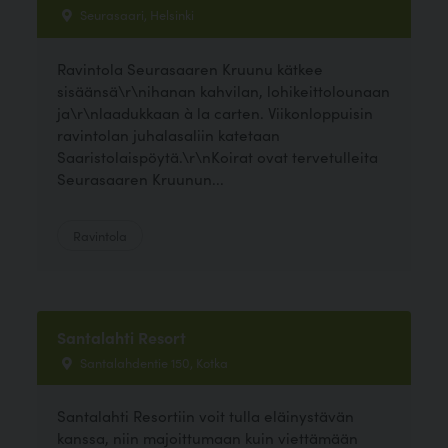
Seurasaari, Helsinki
Ravintola Seurasaaren Kruunu kätkee
sisäänsä\r\nihanan kahvilan, lohikeittolounaan
ja\r\nlaadukkaan à la carten. Viikonloppuisin
ravintolan juhalasaliin katetaan
Saaristolaispöytä.\r\nKoirat ovat tervetulleita
Seurasaaren Kruunun...
Ravintola
Santalahti Resort
Santalahdentie 150, Kotka
Santalahti Resortiin voit tulla eläinystävän
kanssa, niin majoittumaan kuin viettämään