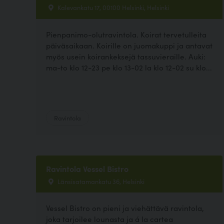
Kalevankatu 17, 00100 Helsinki, Helsinki
Pienpanimo-olutravintola. Koirat tervetulleita
päiväsaikaan. Koirille on juomakuppi ja antavat
myös usein koirankeksejä tassuvieraille. Auki:
ma-to klo 12-23 pe klo 13-02 la klo 12-02 su klo...
Ravintola
Ravintola Vessel Bistro
Länsisatamankatu 36, Helsinki
Vessel Bistro on pieni ja viehättävä ravintola,
joka tarjoilee lounasta ja á la cartea