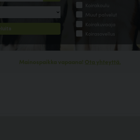
Koirakoulu
Muut palvelut
Koirakuvaaja
Koirasovellus
Mainospaikka vapaana!
Ota yhteyttä.