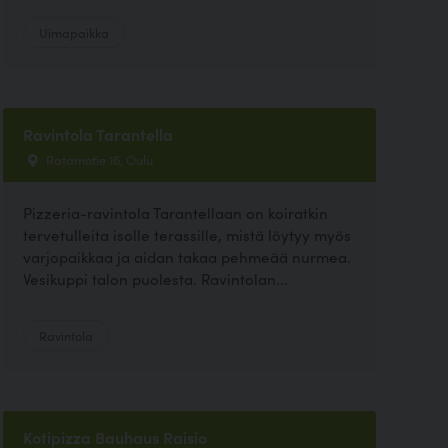
Uimapaikka
Ravintola Tarantella
Ratamotie 16, Oulu
Pizzeria-ravintola Tarantellaan on koiratkin
tervetulleita isolle terassille, mistä löytyy myös
varjopaikkaa ja aidan takaa pehmeää nurmea.
Vesikuppi talon puolesta. Ravintolan...
Ravintola
Kotipizza Bauhaus Raisio