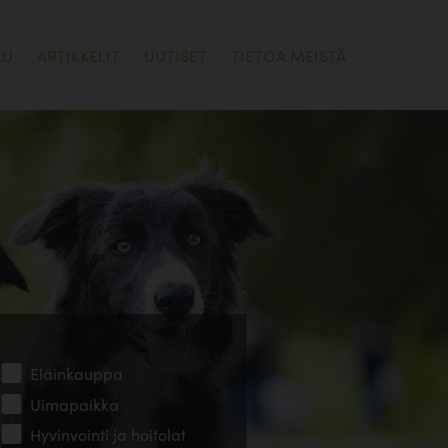
LU
ARTIKKELIT
UUTISET
TIETOA MEISTÄ
Eläinkauppa
Uimapaikka
Hyvinvointi ja hoitolat