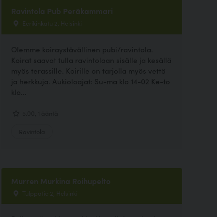
Ravintola Pub Peräkammari
Eerikinkatu 2, Helsinki
Olemme koiraystävällinen pubi/ravintola.
Koirat saavat tulla ravintolaan sisälle ja kesällä
myös terassille. Koirille on tarjolla myös vettä
ja herkkuja. Aukioloajat: Su-ma klo 14-02 Ke-to
klo...
5.00, 1 ääntä
Ravintola
Murren Murkina Roihupelto
Tulppatie 2, Helsinki