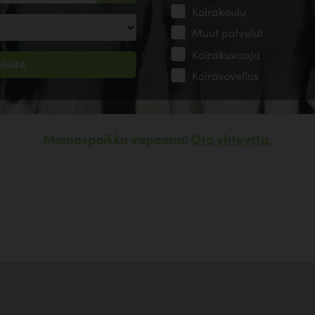
Koirakoulu
Muut palvelut
Koirakuvaaja
Koirasovellus
Mainospaikka vapaana!
Ota yhteyttä.