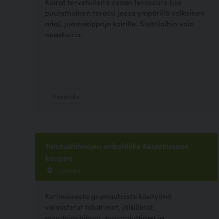
Koirat tervetulleita osaan terassista (iso
puulattiainen terassi jossa ympärillä valkoinen
aita), juomakippoja koirille. Sisätiloihin vain
opaskoiria.
Ravintola
Talutushihnojen erikoisliike Keulakuonon
kauppa
, Loimaa
Kotimaisesta gripnauhasta käsityönä
valmistetut taluttimet, jälkiliinat,
monitoimihihnat, tuplataluttimet ja