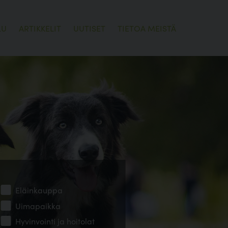
LU
ARTIKKELIT
UUTISET
TIETOA MEISTÄ
Eläinkauppa
Uimapaikka
Hyvinvointi ja hoitolat