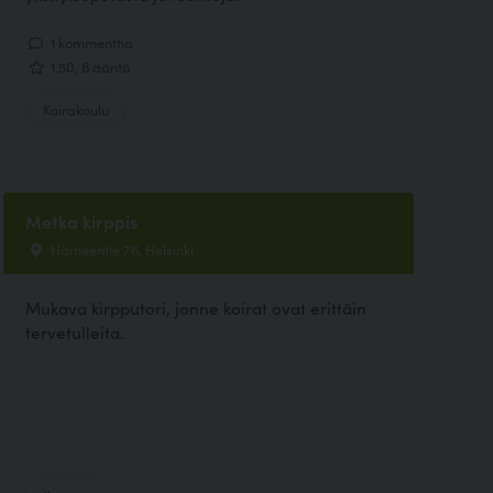
1 kommenttia
1.50, 6 ääntä
Koirakoulu
Metka kirppis
Hämeentie 76, Helsinki
Mukava kirpputori, jonne koirat ovat erittäin
tervetulleita.