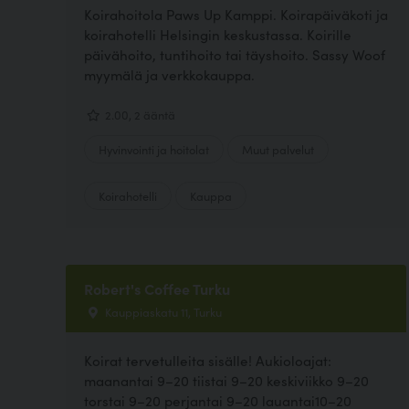
Koirahoitola Paws Up Kamppi. Koirapäiväkoti ja
koirahotelli Helsingin keskustassa. Koirille
päivähoito, tuntihoito tai täyshoito. Sassy Woof
myymälä ja verkkokauppa.
2.00, 2 ääntä
Hyvinvointi ja hoitolat
Muut palvelut
Koirahotelli
Kauppa
Robert's Coffee Turku
Kauppiaskatu 11, Turku
Koirat tervetulleita sisälle! Aukioloajat:
maanantai 9–20 tiistai 9–20 keskiviikko 9–20
torstai 9–20 perjantai 9–20 lauantai10–20