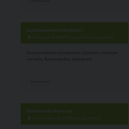
Koirapuisto
Suomussalmen koirapuisto
Keskuskatu 8, 89600 Suomussalmi, Suomussalmi
Suomussalmen koirapuisto sijaitsee viitostien
varrella, Keskuskadun päädyssä.
Koirapuisto
Koirahoitola Paws Up
Lönnrotinkatu 28, 00180 Helsinki, Helsinki