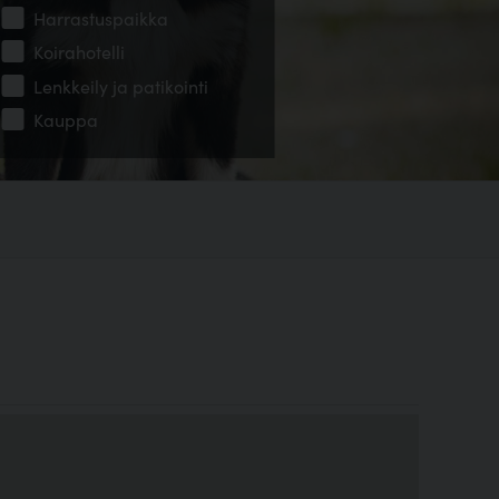
Harrastuspaikka
Koirahotelli
Lenkkeily ja patikointi
Kauppa