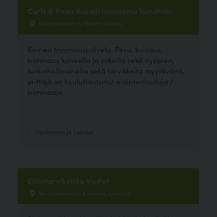
Curls & Paws Koiratrimmaamo hundtrim
Kotapakantie 5, Vaasa, Vaasa
Koirien trimmauspalvelu. Pesu, kuivaus,
trimmaus koneella ja saksilla sekä nyppien,
turkinhoitoaineita sekä tarvikkeita myytävänä,
yrittäjä on kouluttautunut eläintenhoitaja /
trimmaaja.
Hyvinvointi ja hoitolat
Eläintarvikeliike VipPet
Vesikoskenkatu 4 loimaa, Loimaa