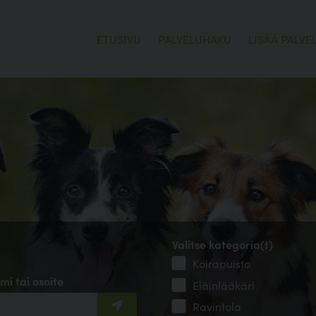
ETUSIVU
PALVELUHAKU
LISÄÄ PALVE
Valitse kategoria(t)
Koirapuisto
mi tai osoite
Eläinlääkäri
Ravintola