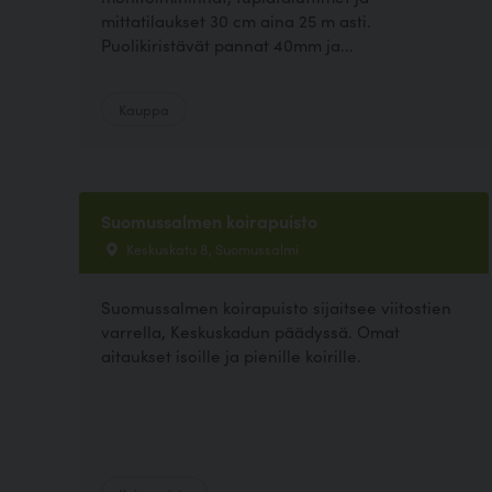
mittatilaukset 30 cm aina 25 m asti.
Puolikiristävät pannat 40mm ja...
Kauppa
Suomussalmen koirapuisto
Keskuskatu 8, Suomussalmi
Suomussalmen koirapuisto sijaitsee viitostien
varrella, Keskuskadun päädyssä. Omat
aitaukset isoille ja pienille koirille.