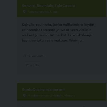
Kahvila-Ravintola SalaCavala
Kauppakatu 45, Kuopio
Kahvila-ravintola, jonka valikoimista löydät
erinomaiset salaatit ja wokit sekä vitriinin
makeat ja suolaiset herkut. Erikoiskahveja
teemme jokaiseen makuun. Viini- ja...
1 kommenttia
Ravintola
RantaCasino restaurant
Maaherrankatu 2,Heinola, Heinola