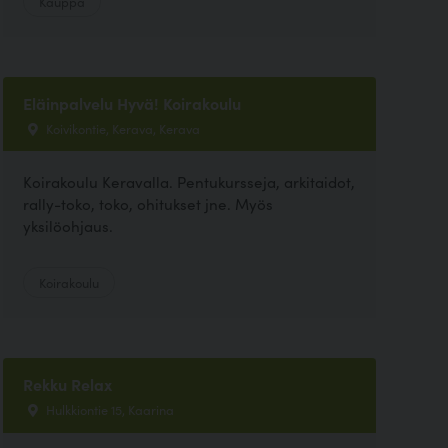
Kauppa
Eläinpalvelu Hyvä! Koirakoulu
Koivikontie, Kerava, Kerava
Koirakoulu Keravalla. Pentukursseja, arkitaidot,
rally-toko, toko, ohitukset jne. Myös
yksilöohjaus.
Koirakoulu
Rekku Relax
Hulkkiontie 15, Kaarina