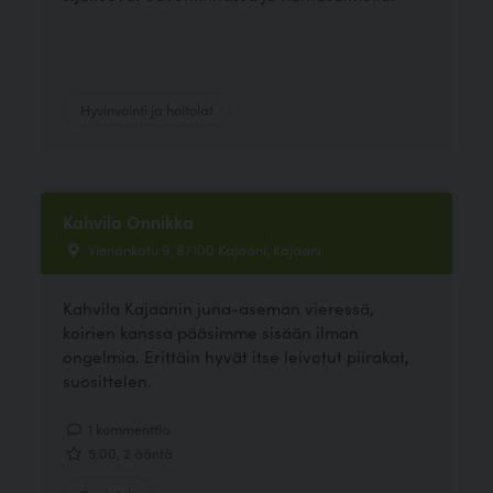
Hyvinvointi ja hoitolat
Kahvila Onnikka
Vienankatu 9, 87100 Kajaani, Kajaani
Kahvila Kajaanin juna-aseman vieressä,
koirien kanssa pääsimme sisään ilman
ongelmia. Erittäin hyvät itse leivotut piirakat,
suosittelen.
1 kommenttia
5.00, 2 ääntä