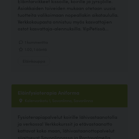
Eläintarvikkeet kissoille, koirille ja jyrsijöille.
Asiakkaiden toiveiden mukaan otetaan uusia
tuotteita valikoimaan nopeallakin aikataululla.
Verkkokaupasta onnistuu myös kasvattajien
ostot kasvattaja-alennuksilla. VipPetissä...
1 kommenttia
1.00, 1 ääntä
Eläinkauppa
Eläinfysioterapia Aniforma
Kalervonkatu 1, Savonlinna, Savonlinna
Fysioterapiapalvelut koirille lähivastaanotolla
ja verkossa! Verkkokurssit ja etävastaanotto
kattavat koko maan, lähivastaanottopalvelut
sijaitsevat Savonlinnassa ja Rantasalmella.