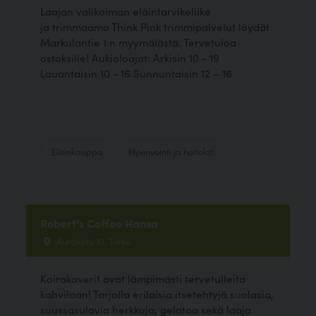
Laajan valikoiman eläintarvikeliike
ja trimmaamo Think Pink trimmipalvelut löydät
Markulantie 1:n myymälästä. Tervetuloa
ostoksille! Aukioloajat: Arkisin 10 - 19
Lauantaisin 10 - 16 Sunnuntaisin 12 – 16
Eläinkauppa
Hyvinvointi ja hoitolat
Robert's Coffee Hansa
Aurakatu 10, Turku
Koirakaverit ovat lämpimästi tervetulleita
kahvilaan! Tarjolla erilaisia itsetehtyjä suolasia,
suussasulavia herkkuja, gelatoa sekä laaja