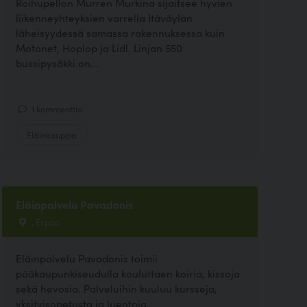
Roihupellon Murren Murkina sijaitsee hyvien
liikenneyhteyksien varrella Itäväylän
läheisyydessä samassa rakennuksessa kuin
Motonet, Hoplop ja Lidl. Linjan 550
bussipysäkki on...
1 kommenttia
Eläinkauppa
Eläinpalvelu Pavadonis
, Espoo
Eläinpalvelu Pavadonis toimii
pääkaupunkiseudulla kouluttaen koiria, kissoja
sekä hevosia. Palveluihin kuuluu kursseja,
yksityisopetusta ja luentoja.