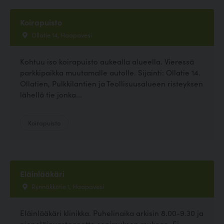
Koirapuisto
Ollatie 14, Haapavesi
Kohtuu iso koirapuisto aukealla alueella. Vieressä
parkkipaikka muutamalle autolle. Sijainti: Ollatie 14.
Ollatien, Pulkkilantien ja Teollisuusalueen risteyksen
lähellä tie jonka...
Koirapuisto
Eläinlääkäri
Rynnäkkötie 1, Haapavesi
Eläinlääkäri klinikka. Puhelinaika arkisin 8.00-9.30 ja
pieneläinvastaanotto sopimuksen mukaan. Ei