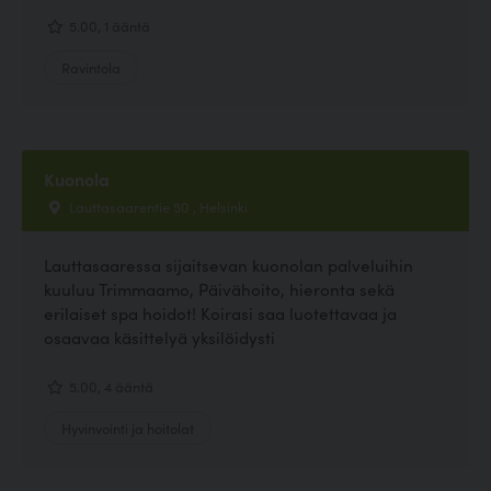
5.00, 1 ääntä
Ravintola
Kuonola
Lauttasaarentie 50 , Helsinki
Lauttasaaressa sijaitsevan kuonolan palveluihin
kuuluu Trimmaamo, Päivähoito, hieronta sekä
erilaiset spa hoidot! Koirasi saa luotettavaa ja
osaavaa käsittelyä yksilöidysti
5.00, 4 ääntä
Hyvinvointi ja hoitolat