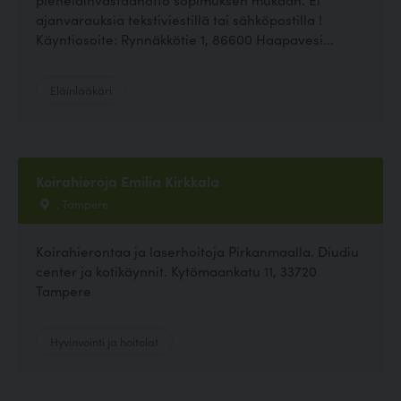
ajanvarauksia tekstiviestillä tai sähköpostilla !
Käyntiosoite: Rynnäkkötie 1, 86600 Haapavesi...
Eläinlääkäri
Koirahieroja Emilia Kirkkala
, Tampere
Koirahierontaa ja laserhoitoja Pirkanmaalla. Diudiu
center ja kotikäynnit. Kytömaankatu 11, 33720
Tampere
Hyvinvointi ja hoitolat