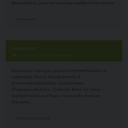
Venesatama, jossa on usemapi paikka uittaa koiraa.
Uimapaikka
LuppaSport
Varastokatu 4, 21200 Raisio, Raisio
Koulutetun hierojan palvelut ammattitaidolla ja
sydämellä. Koirat: Koirahieronta &
Kraniosakraalikäsittely Lisäravinteet
(Probalans,Nutrolin, Oralade) Back On Track -
tuotteet sekä LovePaws - tassuvaha Ihmiset:
Hieronta...
Hyvinvointi ja hoitolat