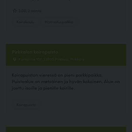
3.00, 2 ääntä
Koirakoulu
Harrastuspaikka
Pirkkalan koirapuisto
Kurikantie 107, 33950 Pirkkala, Pirkkala
Koirapuiston vieressä on pieni parkkipaikka.
Puistoalue on metsäinen ja hyvän kokoinen. Alue on
jaettu isoille ja pienille koirille.
Koirapuisto