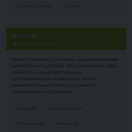
Hyvinvointi ja hoitolat
Koirahotelli
Petbros Oy
Kontiotie 3A, Nurmijärvi
Koirien fysioterapia, trimmaus, vesijuoksuallas sekä
kuntoutettaville potilaille, että urheilukoirille. Kaksi
erikokoista uima-allasta tarjoavat
uintimahdollisuudet kaikenlaisille koirille.
Ammattitaitoinen koirahieroja. Luentotila
vuokrattavana n.40 hengelle....
Uimapaikka
Hyvinvointi ja hoitolat
Harrastuspaikka
Koirakuvaaja