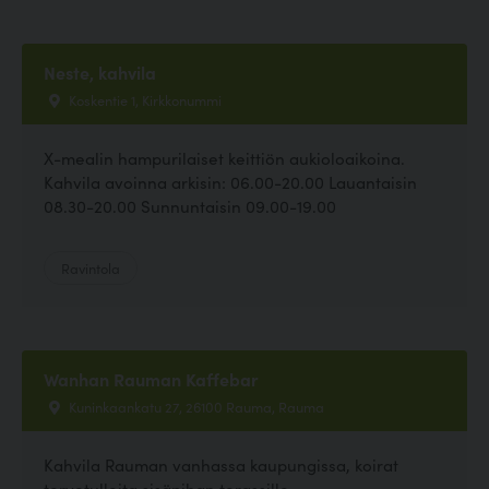
Neste, kahvila
Koskentie 1, Kirkkonummi
X-mealin hampurilaiset keittiön aukioloaikoina.
Kahvila avoinna arkisin: 06.00-20.00 Lauantaisin
08.30-20.00 Sunnuntaisin 09.00-19.00
Ravintola
Wanhan Rauman Kaffebar
Kuninkaankatu 27, 26100 Rauma, Rauma
Kahvila Rauman vanhassa kaupungissa, koirat
tervetulleita sisäpihan terassille