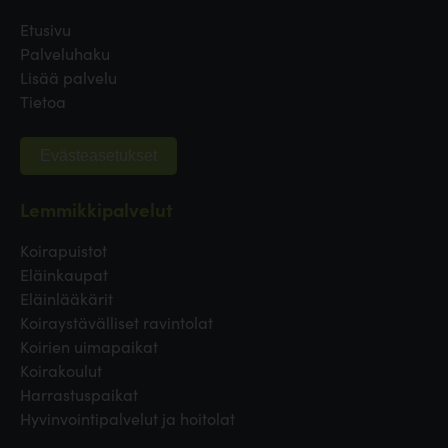
Etusivu
Palveluhaku
Lisää palvelu
Tietoa
Evästeasetukset
Lemmikkipalvelut
Koirapuistot
Eläinkaupat
Eläinlääkärit
Koiraystävälliset ravintolat
Koirien uimapaikat
Koirakoulut
Harrastuspaikat
Hyvinvointipalvelut ja hoitolat