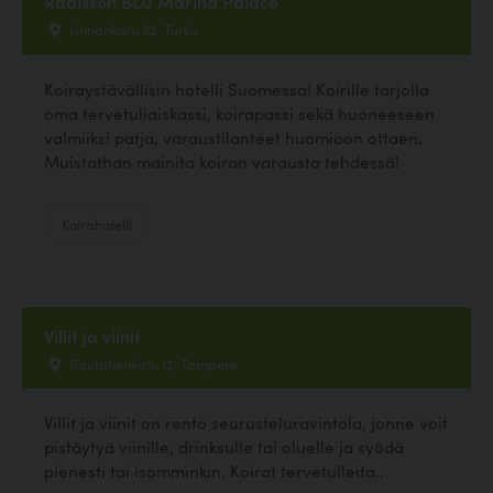
Radisson BLU Marina Palace
Linnankatu 32, Turku
Koiraystävällisin hotelli Suomessa! Koirille tarjolla
oma tervetuliaiskassi, koirapassi sekä huoneeseen
valmiiksi patja, varaustilanteet huomioon ottaen.
Muistathan mainita koiran varausta tehdessä!
Koirahotelli
Villit ja viinit
Rautatienkatu 12, Tampere
Villit ja viinit on rento seurusteluravintola, jonne voit
pistäytyä viinille, drinksulle tai oluelle ja syödä
pienesti tai isomminkin. Koirat tervetulleita...