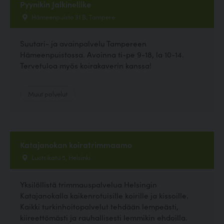
Pyynikin Jalkineliike
Hämeenpuisto 31 B, Tampere
Suutari- ja avainpalvelu Tampereen
Hämeenpuistossa. Avoinna ti-pe 9-18, la 10-14.
Tervetuloa myös koirakaverin kanssa!
Muut palvelut
Katajanokan koiratrimmaamo
Luotsikatu 5, Helsinki
Yksilöllistä trimmauspalvelua Helsingin
Katajanokalla kaikenrotuisille koirille ja kissoille.
Kaikki turkinhoitopalvelut tehdään lempeästi,
kiireettömästi ja rauhallisesti lemmikin ehdoilla.