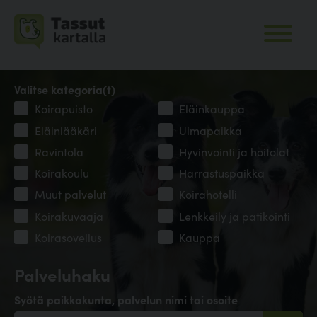
Valitse kategoria(t)
Koirapuisto
Eläinkauppa
Eläinlääkäri
Uimapaikka
Ravintola
Hyvinvointi ja hoitolat
Koirakoulu
Harrastuspaikka
Muut palvelut
Koirahotelli
Koirakuvaaja
Lenkkeily ja patikointi
Koirasovellus
Kauppa
Palveluhaku
Syötä paikkakunta, palvelun nimi tai osoite