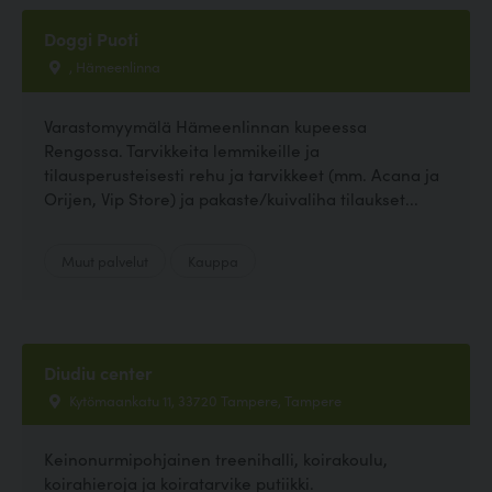
Doggi Puoti
, Hämeenlinna
Varastomyymälä Hämeenlinnan kupeessa
Rengossa. Tarvikkeita lemmikeille ja
tilausperusteisesti rehu ja tarvikkeet (mm. Acana ja
Orijen, Vip Store) ja pakaste/kuivaliha tilaukset...
Muut palvelut
Kauppa
Diudiu center
Kytömaankatu 11, 33720 Tampere, Tampere
Keinonurmipohjainen treenihalli, koirakoulu,
koirahieroja ja koiratarvike putiikki.