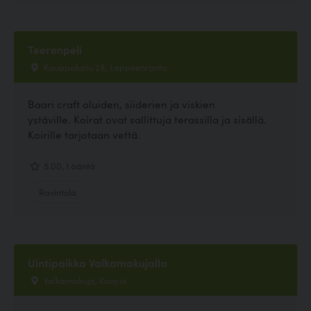
Teerenpeli
Kauppakatu 28, Lappeenranta
Baari craft oluiden, siiderien ja viskien
ystäville. Koirat ovat sallittuja terassilla ja sisällä.
Koirille tarjotaan vettä.
5.00, 1 ääntä
Ravintola
Uintipaikka Valkamakujalla
Valkamakuja, Kuopio