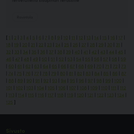
Ravintola
[
1
|
2
|
3
|
4
|
5
|
6
|
7
|
8
|
9
|
10
|
11
|
12
|
13
|
14
|
15
|
16
|
17
|
18
|
19
|
20
|
21
|
22
|
23
|
24
|
25
|
26
|
27
|
28
|
29
|
30
|
31
|
32
|
33
|
34
|
35
|
36
|
37
|
38
|
39
|
40
|
41
|
42
|
43
|
44
|
45
|
46
|
47
|
48
|
49
|
50
|
51
|
52
|
53
|
54
|
55
|
56
|
57
|
58
|
59
|
60
|
61
|
62
|
63
|
64
|
65
|
66
|
67
|
68
|
69
|
70
|
71
|
72
|
73
|
74
|
75
|
76
|
77
|
78
|
79
|
80
|
81
|
82
|
83
|
84
|
85
|
86
|
87
|
88
|
89
|
90
|
91
|
92
|
93
|
94
|
95
|
96
|
97
|
98
|
99
|
100
|
101
|
102
|
103
|
104
|
105
|
106
|
107
|
108
|
109
|
110
|
111
|
112
|
113
|
114
|
115
|
116
|
117
|
118
|
119
|
120
|
121
|
122
|
123
|
124
|
125
]
Sivusto