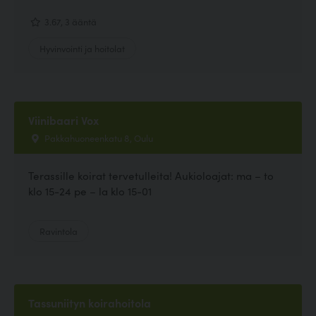
3.67, 3 ääntä
Hyvinvointi ja hoitolat
Viinibaari Vox
Pakkahuoneenkatu 8, Oulu
Terassille koirat tervetulleita! Aukioloajat: ma – to
klo 15-24 pe – la klo 15-01
Ravintola
Tassuniityn koirahoitola