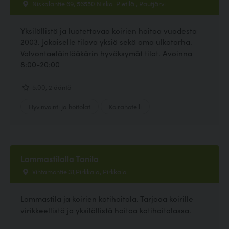
Niskalantie 69, 56550 Niska-Pietilä , Rautjärvi
Yksilöllistä ja luotettavaa koirien hoitoa vuodesta
2003. Jokaiselle tilava yksiö sekä oma ulkotarha.
Valvontaeläinlääkärin hyväksymät tilat. Avoinna
8:00-20:00
5.00, 2 ääntä
Hyvinvointi ja hoitolat
Koirahotelli
Lammastilalla Tanila
Vihtamontie 31,Pirkkala, Pirkkala
Lammastila ja koirien kotihoitola. Tarjoaa koirille
virikkeellistä ja yksilöllistä hoitoa kotihoitolassa.