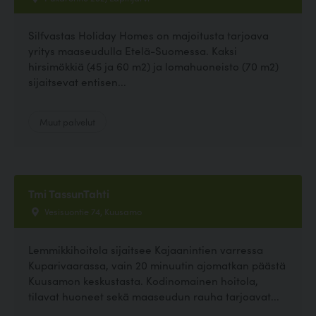
Silfvastas Holiday Homes on majoitusta tarjoava
yritys maaseudulla Etelä-Suomessa. Kaksi
hirsimökkiä (45 ja 60 m2) ja lomahuoneisto (70 m2)
sijaitsevat entisen...
Muut palvelut
Tmi TassunTahti
Vesisuontie 74, Kuusamo
Lemmikkihoitola sijaitsee Kajaanintien varressa
Kuparivaarassa, vain 20 minuutin ajomatkan päästä
Kuusamon keskustasta. Kodinomainen hoitola,
tilavat huoneet sekä maaseudun rauha tarjoavat...