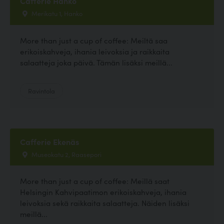
Cafferie Hanko
Merikatu 1, Hanko
More than just a cup of coffee: Meiltä saa
erikoiskahveja, ihania leivoksia ja raikkaita
salaatteja joka päivä. Tämän lisäksi meillä...
Ravintola
Cafferie Ekenäs
Museokatu 2, Raasepori
More than just a cup of coffee: Meillä saat
Helsingin Kahvipaatimon erikoiskahveja, ihania
leivoksia sekä raikkaita salaatteja. Näiden lisäksi
meillä...