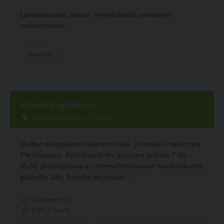
Lankakauppa, koirat tervetulleita omistajan
valvonnassa.
Kauppa
Helsinki Dog District
Haapaniemenkatu 7, Helsinki
Uuden sukupolven koirahoitola- ja hotelli Helsingin
Merihaassa. Päivähoito on avoinna arkisin 7.30-
18.00 ja hotellissa on ammattitaitoinen henkilökunta
paikalla 24h. Koirille tarjotaan...
1 kommenttia
2.00, 3 ääntä