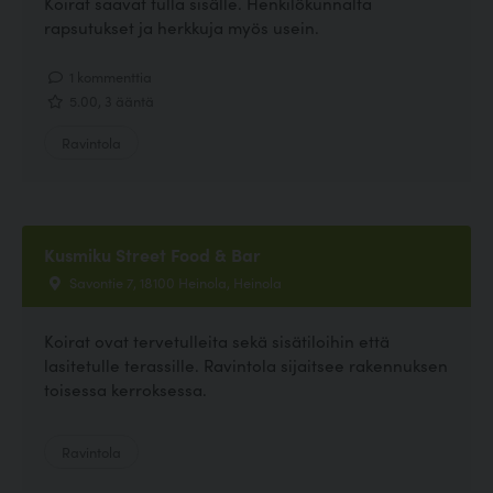
Koirat saavat tulla sisälle. Henkilökunnalta
rapsutukset ja herkkuja myös usein.
1 kommenttia
5.00, 3 ääntä
Ravintola
Kusmiku Street Food & Bar
Savontie 7, 18100 Heinola, Heinola
Koirat ovat tervetulleita sekä sisätiloihin että
lasitetulle terassille. Ravintola sijaitsee rakennuksen
toisessa kerroksessa.
Ravintola