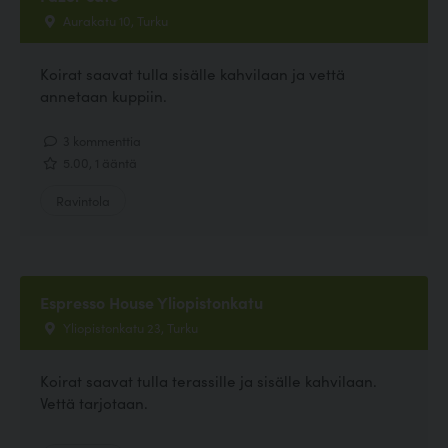
Aurakatu 10, Turku
Koirat saavat tulla sisälle kahvilaan ja vettä
annetaan kuppiin.
3 kommenttia
5.00, 1 ääntä
Ravintola
Espresso House Yliopistonkatu
Yliopistonkatu 23, Turku
Koirat saavat tulla terassille ja sisälle kahvilaan.
Vettä tarjotaan.