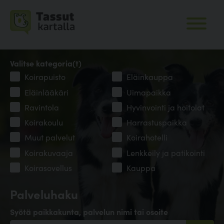
Valitse kategoria(t)
Koirapuisto
Eläinkauppa
Eläinlääkäri
Uimapaikka
Ravintola
Hyvinvointi ja hoitolat
Koirakoulu
Harrastuspaikka
Muut palvelut
Koirahotelli
Koirakuvaaja
Lenkkeily ja patikointi
Koirasovellus
Kauppa
Palveluhaku
Syötä paikkakunta, palvelun nimi tai osoite