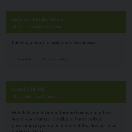
Cafe Bar Pesula Fiskars
Hälleforsintie 1, Raasepori
Kahvila ja baari terasseineen Fiskarsissa.
Ravintola
Muut palvelut
Scandic Siuntio
Lepopirtintie 80, Siuntio
Hotelli Scandic Siuntio tarjoaa loistavat puitteet
lemmikkien kanssa lomailuun. Metsäpolkuja,
pururatoja ja peltoa jolla temmeltää. Järvi jossa voi
pulahtaa. Myös...