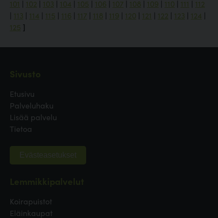
101
|
102
|
103
|
104
|
105
|
106
|
107
|
108
|
109
|
110
|
111
|
112
|
113
|
114
|
115
|
116
|
117
|
118
|
119
|
120
|
121
|
122
|
123
|
124
|
125
]
Sivusto
Etusivu
Palveluhaku
Lisää palvelu
Tietoa
Evästeasetukset
Lemmikkipalvelut
Koirapuistot
Eläinkaupat