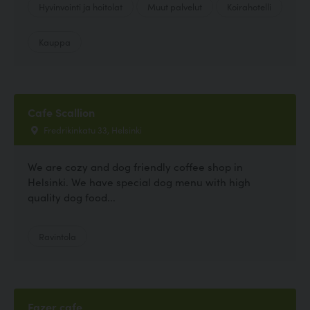
Hyvinvointi ja hoitolat
Muut palvelut
Koirahotelli
Kauppa
Cafe Scallion
Fredrikinkatu 33, Helsinki
We are cozy and dog friendly coffee shop in
Helsinki. We have special dog menu with high
quality dog food...
Ravintola
Fazer cafe