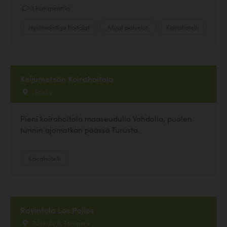
1 kommenttia
Hyvinvointi ja hoitolat
Muut palvelut
Koirahotelli
Keijumetsän Koirahoitola
, Rusko
Pieni koirahoitola maaseudulla Vahdolla, puolen
tunnin ajomatkan päässä Turusta.
Koirahotelli
Ravintola Los Pollos
Tullikatu 6, Tampere