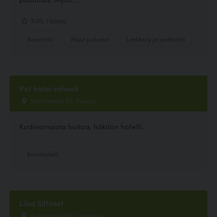
3.00, 1 ääntä
Ravintola
Muut palvelut
Lenkkeily ja patikointi
Pet hotel vohveli
Saviriihentie 87, Tuusula
Kodinomaista hoitoa, häkitön hotelli.
Koirahotelli
Liisa Silfvast
Pukarontie 292, Lapinjärvi