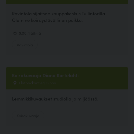
Ravintola sijaitsee kauppakeskus Tullintorilla.
Olemme koiraystävällinen paikka.
5.00, 1 ääntä
Ravintola
Koirakuvaaja Diana Kortelahti
Flätbackantie 1, Sipoo
Lemmikkikuvaukset studiolla ja miljöössä.
Koirakuvaaja