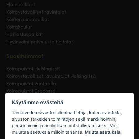
Eläinlääkärit
Koiraystävälliset ravintolat
Koirien uimapaikat
Koirakoulut
Harrastuspaikat
Hyvinvointipalvelut ja hoitolat
Suosituimmat
Koirapuistot Helsingissä
Koiraystävälliset ravaintolat Helsingissä
Koirapuistot Vantaalla
Koirapuistot Espoossa
Koirapuistot Turussa
Käytämme evästeitä
Eläinlääkäri Helsingissä
Koirapuistot Tampereella
Tämä verkkosivusto tallentaa tietoja, kuten evästeitä,
sivuston tärkeiden toimintojen sekä markkinoinnin,
personoinnin ja analytiikan mahdollistamiseksi. Voit
Linkit
muuttaa asetuksia milloin tahansa.
Muuta asetuksia