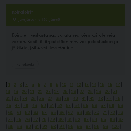
Koiraleirit
Jumijärventie 450, Jämsä
Koiraleirikeskusta saa varata seurojen koiraleirejä
varten. Kesällä järjestetään mm. vesipelastusleiri ja
jälkileiri, joille voi ilmoittautua.
Koirakoulu
[
1
|
2
|
3
|
4
|
5
|
6
|
7
|
8
|
9
|
10
|
11
|
12
|
13
|
14
|
15
|
16
|
17
|
18
|
19
|
20
|
21
|
22
|
23
|
24
|
25
|
26
|
27
|
28
|
29
|
30
|
31
|
32
|
33
|
34
|
35
|
36
|
37
|
38
|
39
|
40
|
41
|
42
|
43
|
44
|
45
|
46
|
47
|
48
|
49
|
50
|
51
|
52
|
53
|
54
|
55
|
56
|
57
|
58
|
59
|
60
|
61
|
62
|
63
|
64
|
65
|
66
|
67
|
68
|
69
|
70
|
71
|
72
|
73
|
74
|
75
|
76
|
77
|
78
|
79
|
80
|
81
|
82
|
83
|
84
|
85
|
86
|
87
|
88
|
89
|
90
|
91
|
92
|
93
|
94
|
95
|
96
|
97
|
98
|
99
|
100
|