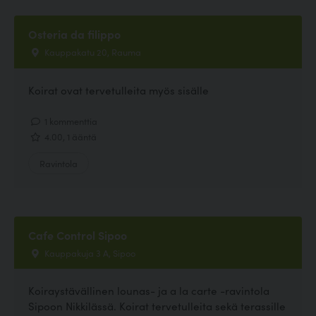
Osteria da filippo
Kauppakatu 20, Rauma
Koirat ovat tervetulleita myös sisälle
1 kommenttia
4.00, 1 ääntä
Ravintola
Cafe Control Sipoo
Kauppakuja 3 A, Sipoo
Koiraystävällinen lounas- ja a la carte -ravintola
Sipoon Nikkilässä. Koirat tervetulleita sekä terassille