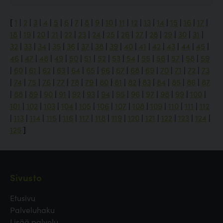
[
1
|
2
|
3
|
4
|
5
|
6
|
7
|
8
|
9
|
10
|
11
|
12
|
13
|
14
|
15
|
16
|
17
|
18
|
19
|
20
|
21
|
22
|
23
|
24
|
25
|
26
|
27
|
28
|
29
|
30
|
31
|
32
|
33
|
34
|
35
|
36
|
37
|
38
|
39
|
40
|
41
|
42
|
43
|
44
|
45
|
46
|
47
|
48
|
49
|
50
|
51
|
52
|
53
|
54
|
55
|
56
|
57
|
58
|
59
|
60
|
61
|
62
|
63
|
64
|
65
|
66
|
67
|
68
|
69
|
70
|
71
|
72
|
73
|
74
|
75
|
76
|
77
|
78
|
79
|
80
|
81
|
82
|
83
|
84
|
85
|
86
|
87
|
88
|
89
|
90
|
91
|
92
|
93
|
94
|
95
|
96
|
97
|
98
|
99
|
100
|
101
|
102
|
103
|
104
|
105
|
106
|
107
|
108
|
109
|
110
|
111
|
112
|
113
|
114
|
115
|
116
|
117
|
118
|
119
|
120
|
121
|
122
|
123
|
124
|
125
]
Sivusto
Etusivu
Palveluhaku
Lisää palvelu