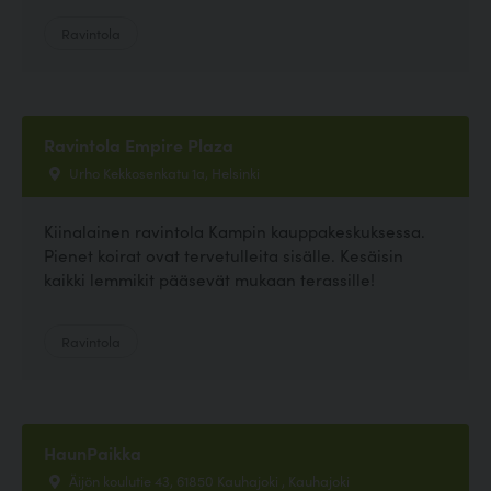
Ravintola
Ravintola Empire Plaza
Urho Kekkosenkatu 1a, Helsinki
Kiinalainen ravintola Kampin kauppakeskuksessa.
Pienet koirat ovat tervetulleita sisälle. Kesäisin
kaikki lemmikit pääsevät mukaan terassille!
Ravintola
HaunPaikka
Äijön koulutie 43, 61850 Kauhajoki , Kauhajoki