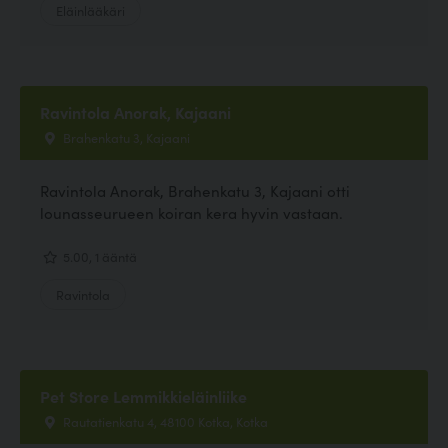
Eläinlääkäri
Ravintola Anorak, Kajaani
Brahenkatu 3, Kajaani
Ravintola Anorak, Brahenkatu 3, Kajaani otti
lounasseurueen koiran kera hyvin vastaan.
5.00, 1 ääntä
Ravintola
Pet Store Lemmikkieläinliike
Rautatienkatu 4, 48100 Kotka, Kotka