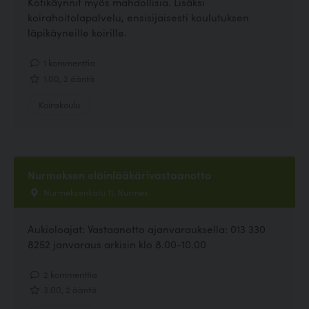
Kotikäynnit myös mahdollisia. Lisäksi
koirahoitolapalvelu, ensisijaisesti koulutuksen
läpikäyneille koirille.
1 kommenttia
1.00, 2 ääntä
Koirakoulu
Nurmeksen eläinlääkärivastaanotto
Nurmeksenkatu 11, Nurmes
Aukioloajat: Vastaanotto ajanvarauksella: 013 330
8252 janvaraus arkisin klo 8.00-10.00
2 kommenttia
3.00, 2 ääntä