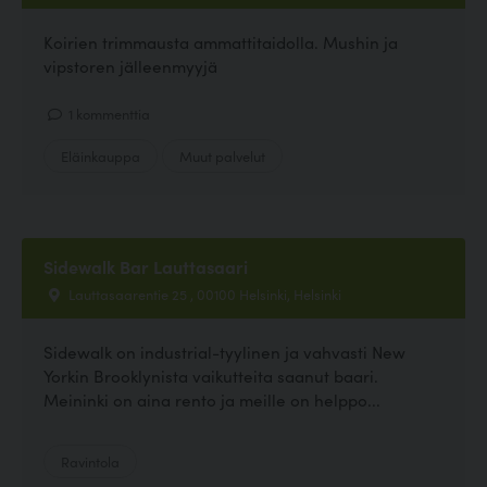
Koirien trimmausta ammattitaidolla. Mushin ja
vipstoren jälleenmyyjä
1 kommenttia
Eläinkauppa
Muut palvelut
Sidewalk Bar Lauttasaari
Lauttasaarentie 25 , 00100 Helsinki, Helsinki
Sidewalk on industrial-tyylinen ja vahvasti New
Yorkin Brooklynista vaikutteita saanut baari.
Meininki on aina rento ja meille on helppo...
Ravintola