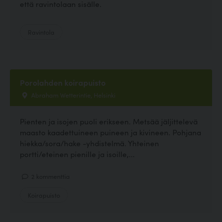
että ravintolaan sisälle.
Ravintola
Porolahden koirapuisto
Abraham Wetterintie, Helsinki
Pienten ja isojen puoli erikseen. Metsää jäljittelevä
maasto kaadettuineen puineen ja kivineen. Pohjana
hiekka/sora/hake -yhdistelmä. Yhteinen
portti/eteinen pienille ja isoille,...
2 kommenttia
Koirapuisto