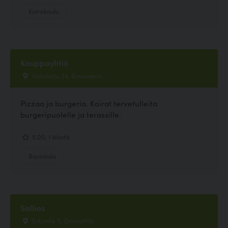
Koirakoulu
Kauppayhtiö
Valtakatu 24, Rovaniemi
Pizzaa ja burgeria. Koirat tervetulleita
burgeripuolelle ja terassille.
5.00, 1 ääntä
Ravintola
Salhos
Erkontie 6, Orimattila