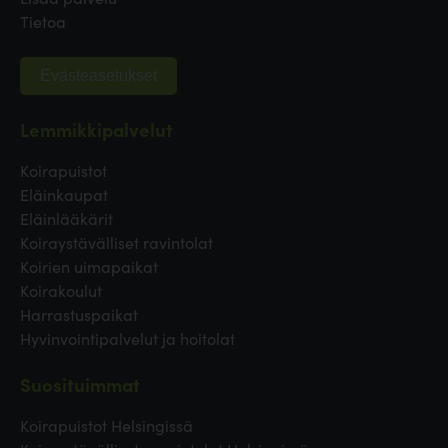
Tietoa
Evästeasetukset
Lemmikkipalvelut
Koirapuistot
Eläinkaupat
Eläinlääkärit
Koiraystävälliset ravintolat
Koirien uimapaikat
Koirakoulut
Harrastuspaikat
Hyvinvointipalvelut ja hoitolat
Suosituimmat
Koirapuistot Helsingissä