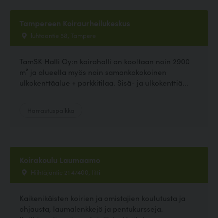
Tampereen Koiraurheilukeskus
luhtaantie 58, Tampere
TamSK Halli Oy:n koirahalli on kooltaan noin 2900
m² ja alueella myös noin samankokokoinen
ulkokenttäalue + parkkitilaa. Sisä- ja ulkokenttiä...
Harrastuspaikka
Koirakoulu Laumaamo
Hiihtäjäntie 21 47400, Iitti
Kaikenikäisten koirien ja omistajien koulutusta ja
ohjausta, laumalenkkejä ja pentukursseja.