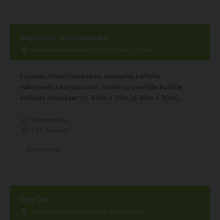
Suurpelto, Vävarsinhaka
Suurpellon koirapuisto, 02750 Espoo, Espoo
Loivaan länsirinteeseen entiselle pellolle
rakennettu koirapuisto. Isoille ja pienille koirille
erilliset aitaukset (n. 60m x 30m ja 30m x 30m)....
1 kommenttia
3.33, 3 ääntä
Koirapuisto
Dog Deli
Hirsalantie 11 02420 Jorvas, Kirkkonummi