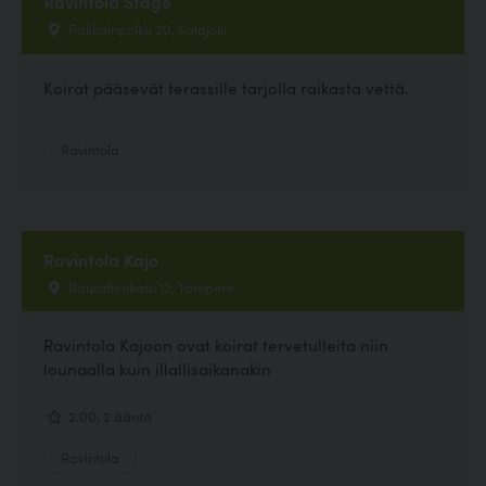
Ravintola Stage
Pakkainpolku 20, Kalajoki
Koirat pääsevät terassille tarjolla raikasta vettä.
Ravintola
Ravintola Kajo
Rautatienkatu 12, Tampere
Ravintola Kajoon ovat koirat tervetulleita niin
lounaalla kuin illallisaikanakin
2.00, 2 ääntä
Ravintola