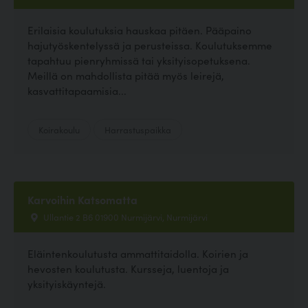
Erilaisia koulutuksia hauskaa pitäen. Pääpaino
hajutyöskentelyssä ja perusteissa. Koulutuksemme
tapahtuu pienryhmissä tai yksityisopetuksena.
Meillä on mahdollista pitää myös leirejä,
kasvattitapaamisia...
Koirakoulu
Harrastuspaikka
Karvoihin Katsomatta
Ullantie 2 B6 01900 Nurmijärvi, Nurmijärvi
Eläintenkoulutusta ammattitaidolla. Koirien ja
hevosten koulutusta. Kursseja, luentoja ja
yksityiskäyntejä.