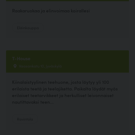
Raakaruokaa ja elinvoimaa koirallesi
Eläinkauppa
T-House
Vaasankatu 10, Jyväskylä
Kiinalaistyylinen teehuone, josta löytyy yli 100
erilaista teetä ja teelajiketta. Paikalta löydät myös
erilaiset teetarvikkeet ja herkulliset leivonnaiset
nautittavaksi teen...
Ravintola