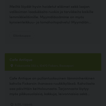
Meiltä löydät hyvin hoidetut eläimet sekä laajan
valikoiman laadukkaita ruokia ja tarvikkeita kaikille
lemmikkieläimille. Myymälässämme on myös
kynsienleikkuu- ja lomahoitopalvelu! Myymälän...
Eläinkauppa
Cafe Antique
Fiskarsintie 352 c, 10470 Fiskars, Raasepori
Cafe Antique on pullantuoksuinen lämminhenkinen
kahvila Fiskarsin ihanassa ruukkikylässä. Kahvilasta
saa päivittäin keittolounasta. Tarjonnasta löytyy
myös pikkusuolaisia, kakkuja, leivonnaisia sekä...
5.00, 1 ääntä