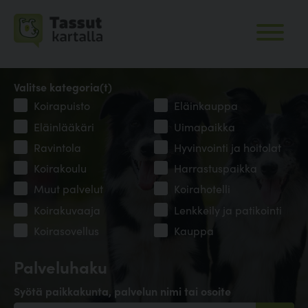
Valitse kategoria(t)
Koirapuisto
Eläinkauppa
Eläinlääkäri
Uimapaikka
Ravintola
Hyvinvointi ja hoitolat
Koirakoulu
Harrastuspaikka
Muut palvelut
Koirahotelli
Koirakuvaaja
Lenkkeily ja patikointi
Koirasovellus
Kauppa
Palveluhaku
Syötä paikkakunta, palvelun nimi tai osoite