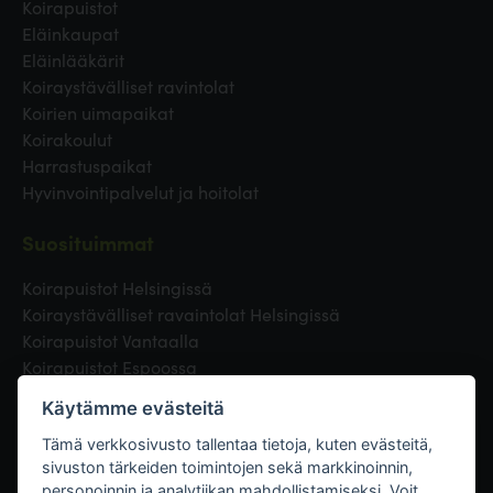
Koirapuistot
Eläinkaupat
Eläinlääkärit
Koiraystävälliset ravintolat
Koirien uimapaikat
Koirakoulut
Harrastuspaikat
Hyvinvointipalvelut ja hoitolat
Suosituimmat
Koirapuistot Helsingissä
Koiraystävälliset ravaintolat Helsingissä
Koirapuistot Vantaalla
Koirapuistot Espoossa
Koirapuistot Turussa
Käytämme evästeitä
Eläinlääkäri Helsingissä
Koirapuistot Tampereella
Tämä verkkosivusto tallentaa tietoja, kuten evästeitä,
sivuston tärkeiden toimintojen sekä markkinoinnin,
personoinnin ja analytiikan mahdollistamiseksi. Voit