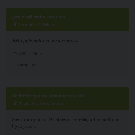
Jyrkinkallion koirapuisto
Henrikintie 5, Helsinki
Tällä palvelulla ei ole kuvausta.
3.50, 6 ääntä
Koirapuisto
Strömbergin puiston koirapuisto
Strömbergintie 4, Helsinki
Siisti koirapuisto. Puistossa iso mäki, joten siellä on
hyvä juosta.