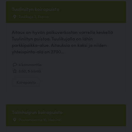
Tuuliniityn koirapuisto
Tuulikuja 3, Espoo
Aitaus on hyvän polkuverkoston varrella keskellä
Tuuliniityn puistoa. Tuulikujalla on lähin
parkkipaikka-alue. Aitauksia on kaksi ja niiden
yhteispinta-ala on 2700...
4 kommenttia
3.60, 5 ääntä
Koirapuisto
Talinhuipun koirapuisto
Poutamäentie 16, Helsinki