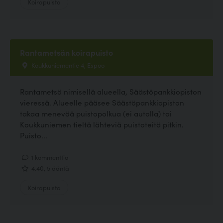
Koirapuisto
Rantametsän koirapuisto
Koukkuniementie 4, Espoo
Rantametsä nimisellä alueella, Säästöpankkiopiston
vieressä. Alueelle pääsee Säästöpankkiopiston
takaa menevää puistopolkua (ei autolla) tai
Koukkuniemen tieltä lähteviä puistoteitä pitkin.
Puisto...
1 kommenttia
4.40, 5 ääntä
Koirapuisto