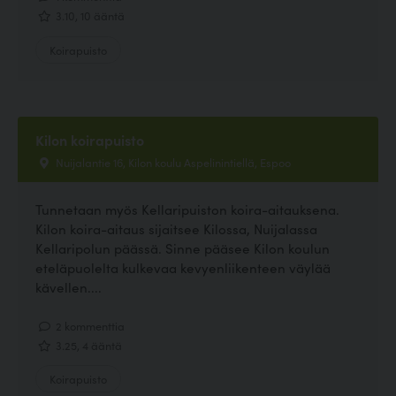
3.10, 10 ääntä
Koirapuisto
Kilon koirapuisto
Nuijalantie 16, Kilon koulu Aspelinintiellä, Espoo
Tunnetaan myös Kellaripuiston koira-aitauksena.
Kilon koira-aitaus sijaitsee Kilossa, Nuijalassa
Kellaripolun päässä. Sinne pääsee Kilon koulun
eteläpuolelta kulkevaa kevyenliikenteen väylää
kävellen....
2 kommenttia
3.25, 4 ääntä
Koirapuisto