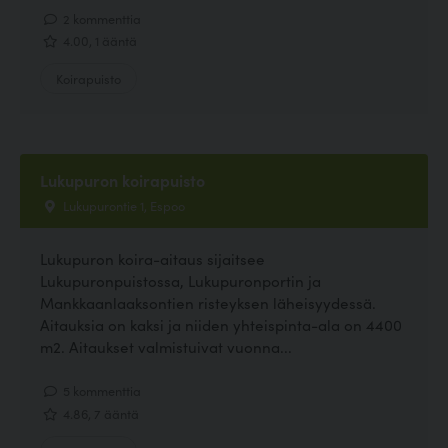
2 kommenttia
4.00, 1 ääntä
Koirapuisto
Lukupuron koirapuisto
Lukupurontie 1, Espoo
Lukupuron koira-aitaus sijaitsee
Lukupuronpuistossa, Lukupuronportin ja
Mankkaanlaaksontien risteyksen läheisyydessä.
Aitauksia on kaksi ja niiden yhteispinta-ala on 4400
m2. Aitaukset valmistuivat vuonna...
5 kommenttia
4.86, 7 ääntä