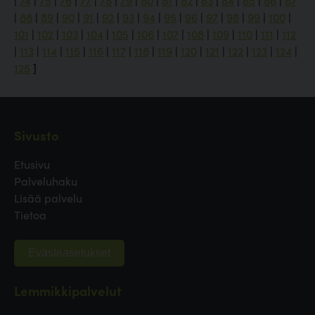
|
74
|
75
|
76
|
77
|
78
|
79
|
80
|
81
|
82
|
83
|
84
|
85
|
86
|
87
|
88
|
89
|
90
|
91
|
92
|
93
|
94
|
95
|
96
|
97
|
98
|
99
|
100
|
101
|
102
|
103
|
104
|
105
|
106
|
107
|
108
|
109
|
110
|
111
|
112
|
113
|
114
|
115
|
116
|
117
|
118
|
119
|
120
|
121
|
122
|
123
|
124
|
125
]
Sivusto
Etusivu
Palveluhaku
Lisää palvelu
Tietoa
Evästeasetukset
Lemmikkipalvelut