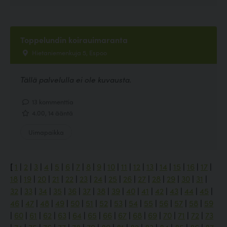
Toppelundin koirauimaranta
Hietaniemenkuja 5, Espoo
Tällä palvelulla ei ole kuvausta.
13 kommenttia
4.00, 14 ääntä
Uimapaikka
[
1
|
2
|
3
|
4
|
5
|
6
|
7
|
8
|
9
|
10
|
11
|
12
|
13
|
14
|
15
|
16
|
17
|
18
|
19
|
20
|
21
|
22
|
23
|
24
|
25
|
26
|
27
|
28
|
29
|
30
|
31
|
32
|
33
|
34
|
35
|
36
|
37
|
38
|
39
|
40
|
41
|
42
|
43
|
44
|
45
|
46
|
47
|
48
|
49
|
50
|
51
|
52
|
53
|
54
|
55
|
56
|
57
|
58
|
59
|
60
|
61
|
62
|
63
|
64
|
65
|
66
|
67
|
68
|
69
|
70
|
71
|
72
|
73