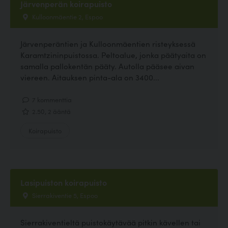
Järvenperän koirapuisto
Kulloonmäentie 2, Espoo
Järvenperäntien ja Kulloonmäentien risteyksessä
Karamtzininpuistossa. Peltoalue, jonka päätyaita on
samalla pallokentän pääty. Autolla pääsee aivan
viereen. Aitauksen pinta-ala on 3400...
7 kommenttia
2.50, 2 ääntä
Koirapuisto
Lasipuiston koirapuisto
Sierrakiventie 5, Espoo
Sierrakiventieltä puistokäytävää pitkin kävellen tai