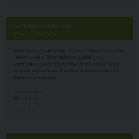
Saarnilaakson koirapuisto
Saarnilaakso, Espoo
Saarnilaaksonpuistossa, Hösmärintien ja Sunantien
risteysalueella. Hösmärintien puolella on
parkkipaikka, josta näköyhteys koira-aitaus. Hyvä
kevyenliikenteen väylä menee suoraan puistoon
Saarniraivion koulun...
1 kommenttia
2.50, 2 ääntä
Koirapuisto