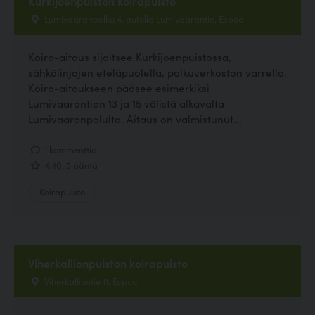
Kurkijoenpuiston koirapuisto
Lumivaaranpolku 4, autolla Lumivaarantie, Espoo
Koira-aitaus sijaitsee Kurkijoenpuistossa,
sähkölinjojen eteläpuolella, polkuverkoston varrella.
Koira-aitaukseen pääsee esimerkiksi
Lumivaarantien 13 ja 15 välistä alkavalta
Lumivaaranpolulta. Aitaus on valmistunut...
1 kommenttia
4.40, 5 ääntä
Koirapuisto
Viherkallionpuiston koirapuisto
Viherkalliontie 11, Espoo