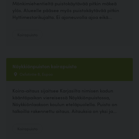
Mönkimiehentieltä puistokäytävää pitkin mäkeä
ylös. Alueelle pääsee myös puistokäytävää pitkin
Hyttimestarikujalta. Ei ajoneuvolla ajoa eikä...
Koirapuisto
Nöykkiönpuiston koirapuisto
Oxfotintie 8, Espoo
Koira-aitaus sijaitsee Karjasilta nimisen kadun
kääntöpaikan viereisessä Nöykkiönpuistossa,
Nöykkiönlaakson koulun eteläpuolella. Puisto on
talkoilla rakennettu aitaus. Aitauksia on yksi ja...
Koirapuisto