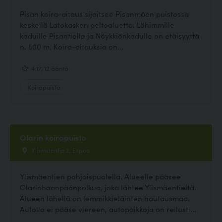
Pisan koira-aitaus sijaitsee Pisanmäen puistossa
keskellä Latokasken peltoaluetta. Lähimmille
kaduille Pisantielle ja Nöykkiönkadulle on etäisyyttä
n. 500 m. Koira-aitauksia on...
4.17, 12 ääntä
Koirapuisto
Olarin koirapuisto
Ylismäentie 2, Espoo
Ylismäentien pohjoispuolella. Alueelle pääsee
Olarinhaanpäänpolkua, joka lähtee Ylismäentieltä.
Alueen lähellä on lemmikkieläinten hautausmaa.
Autolla ei pääse viereen, autopaikkoja on reilusti...