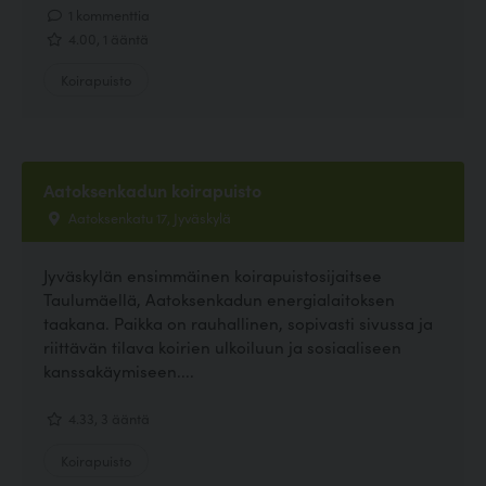
1 kommenttia
4.00, 1 ääntä
Koirapuisto
Aatoksenkadun koirapuisto
Aatoksenkatu 17, Jyväskylä
Jyväskylän ensimmäinen koirapuistosijaitsee
Taulumäellä, Aatoksenkadun energialaitoksen
taakana. Paikka on rauhallinen, sopivasti sivussa ja
riittävän tilava koirien ulkoiluun ja sosiaaliseen
kanssakäymiseen....
4.33, 3 ääntä
Koirapuisto