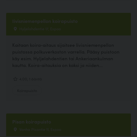
Iivisniemenpellon koirapuisto
Hyljelahdentie 17, Espoo
Kaitaan koira-aitaus sijaitsee Iivisniemenpellon
puistossa polkuverkoston varrella. Pääsy puistoon
käy esim. Hyljelahdentien tai Ankeriaankulman
kautta. Koira-aitauksia on kaksi ja niiden...
4.00, 1 ääntä
Koirapuisto
Pisan koirapuisto
Vanha Pisantie 11, Espoo