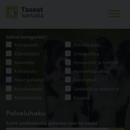
Valitse kategoria(t)
Koirapuisto
Eläinkauppa
Eläinlääkäri
Uimapaikka
Ravintola
Hyvinvointi ja hoitolat
Koirakoulu
Harrastuspaikka
Muut palvelut
Koirahotelli
Koirakuvaaja
Lenkkeily ja patikointi
Koirasovellus
Kauppa
Palveluhaku
Syötä paikkakunta, palvelun nimi tai osoite