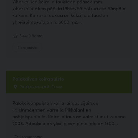
Viherkallion koira-aitaukseen pääsee mm.
Viherkalliontien päästä lähtevää polkua eteläänpäin
kulkien. Koira-aitauksia on kaksi ja aitausten
yhteispinta-ala on n. 5000 m2....
3.44, 9 ääntä
Koirapuisto
Palokaivon koirapuisto
Palokaivonkuja 8, Espoo
Palokaivonpuiston koira-aitaus sijaitsee
Friisinmäentien varrella Pikkalantien
pohjoispuolella. Koira-aitaus on valmistunut vuonna
2008. Aitauksia on yksi ja sen pinta-ala on 1500...
1 kommenttia