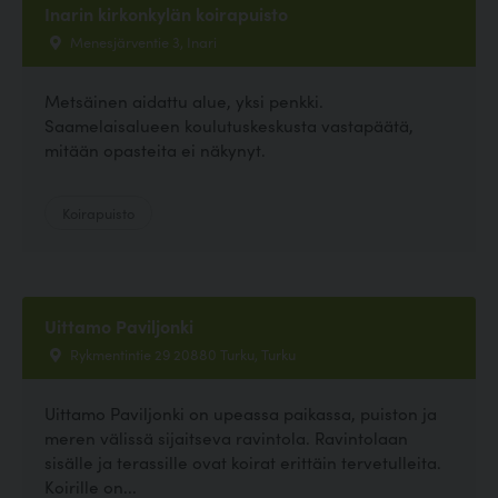
Inarin kirkonkylän koirapuisto
Menesjärventie 3, Inari
Metsäinen aidattu alue, yksi penkki.
Saamelaisalueen koulutuskeskusta vastapäätä,
mitään opasteita ei näkynyt.
Koirapuisto
Uittamo Paviljonki
Rykmentintie 29 20880 Turku, Turku
Uittamo Paviljonki on upeassa paikassa, puiston ja
meren välissä sijaitseva ravintola. Ravintolaan
sisälle ja terassille ovat koirat erittäin tervetulleita.
Koirille on...