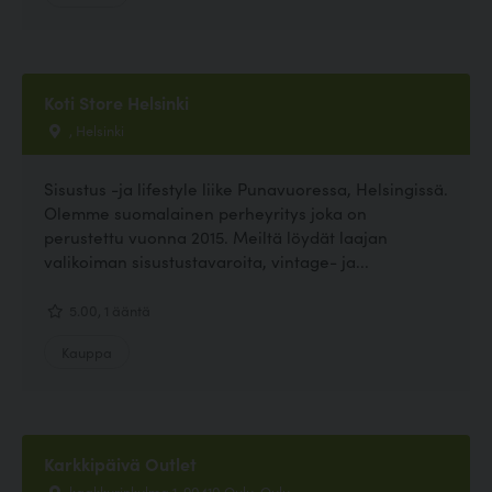
Koti Store Helsinki
, Helsinki
Sisustus -ja lifestyle liike Punavuoressa, Helsingissä.
Olemme suomalainen perheyritys joka on
perustettu vuonna 2015. Meiltä löydät laajan
valikoiman sisustustavaroita, vintage- ja...
5.00, 1 ääntä
Kauppa
Karkkipäivä Outlet
kaakkurinkulma 1, 90410 Oulu, Oulu