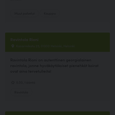
Muut palvelut
Kauppa
Ravintola Rioni
Kasarmikatu 25, 01300 Helsinki, Helsinki
Ravintola Rioni on autenttinen georgialainen
ravintola, jonne hyväkäytöksiset pienehköt koirat
ovat aina tervetulleita!
5.00, 1 ääntä
Ravintola