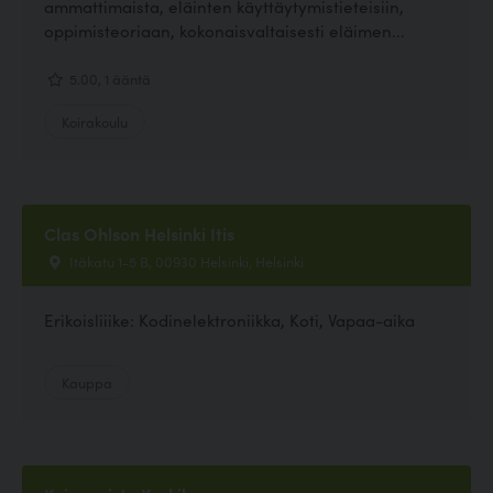
ammattimaista, eläinten käyttäytymistieteisiin,
oppimisteoriaan, kokonaisvaltaisesti eläimen...
5.00, 1 ääntä
Koirakoulu
Clas Ohlson Helsinki Itis
Itäkatu 1-5 B, 00930 Helsinki, Helsinki
Erikoisliiike: Kodinelektroniikka, Koti, Vapaa-aika
Kauppa