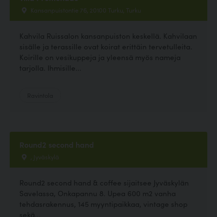
Kansanpuistontie 76, 20100 Turku, Turku
Kahvila Ruissalon kansanpuiston keskellä. Kahvilaan
sisälle ja terassille ovat koirat erittäin tervetulleita.
Koirille on vesikuppeja ja yleensä myös nameja
tarjolla. Ihmisille...
Ravintola
Round2 second hand
, Jyväskylä
Round2 second hand & coffee sijaitsee Jyväskylän
Savelassa, Onkapannu 8. Upea 600 m2 vanha
tehdasrakennus, 145 myyntipaikkaa, vintage shop
sekä...