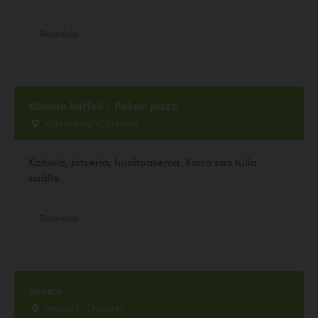
Ravintola
Kälviän kaffeli / Pekan pizza
Kälviänkatu 16, Kokkola
Kahvila, pitseria, huoltoasema. Koira saa tulla
sisälle.
Ravintola
Sexico
Itäkatu 1-7, Helsinki