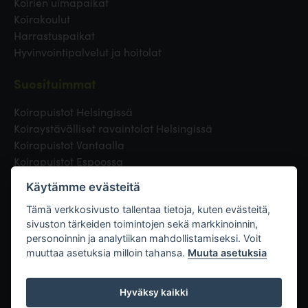
Koirien uimapaikat
Koirakoulut
Harrastuspaikat
Hyvinvointipalvelut ja hoitolat
Suosituimmat
Koirapuistot Helsingissä
Koiraystävälliset ravaintolat Helsingissä
Koirapuistot Vantaalla
Koirapuistot Espoossa
Koirapuistot Turussa
Käytämme evästeitä
Eläinlääkäri Helsingissä
Koirapuistot Tampereella
Tämä verkkosivusto tallentaa tietoja, kuten evästeitä,
sivuston tärkeiden toimintojen sekä markkinoinnin,
personoinnin ja analytiikan mahdollistamiseksi. Voit
Linkit
muuttaa asetuksia milloin tahansa.
Muuta asetuksia
Hyväksy kaikki