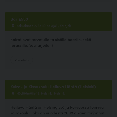
Bar E550
Kokkolantie 2, 85110 Kalajoki, Kalajoki
Koirat ovat tervetulleita sisälle baariin, sekä
terassille. Vesitarjoilu :)
Ravintola
Koira- ja Kissakoulu Heiluva Häntä (Helsinki)
Höyläämötie 18, Helsinki, Helsinki
Heiluva Häntä on Helsingissä ja Porvoossa toimiva
koirakoulu, joka on vuodesta 2008 alkaen tarjonnut