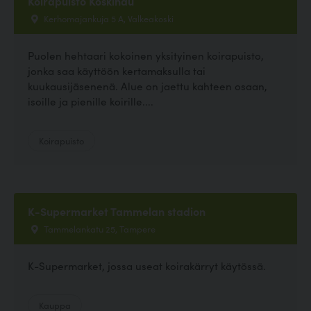
Koirapuisto Koskihau
Kerhomajankuja 5 A, Valkeakoski
Puolen hehtaari kokoinen yksityinen koirapuisto,
jonka saa käyttöön kertamaksulla tai
kuukausijäsenenä. Alue on jaettu kahteen osaan,
isoille ja pienille koirille....
Koirapuisto
K-Supermarket Tammelan stadion
Tammelankatu 25, Tampere
K-Supermarket, jossa useat koirakärryt käytössä.
Kauppa