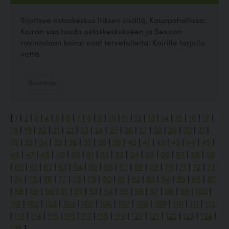
Sijaitsee ostoskeskus Itiksen sisällä, Kauppahallissa.
Koiran saa tuoda ostoskeskukseen ja Sexicon
ravintolaan koirat ovat tervetulleita. Koirille tarjolla
vettä.
Ravintola
[
1
|
2
|
3
|
4
|
5
|
6
|
7
|
8
|
9
|
10
|
11
|
12
|
13
|
14
|
15
|
16
|
17
|
18
|
19
|
20
|
21
|
22
|
23
|
24
|
25
|
26
|
27
|
28
|
29
|
30
|
31
|
32
|
33
|
34
|
35
|
36
|
37
|
38
|
39
|
40
|
41
|
42
|
43
|
44
|
45
|
46
|
47
|
48
|
49
|
50
|
51
|
52
|
53
|
54
|
55
|
56
|
57
|
58
|
59
|
60
|
61
|
62
|
63
|
64
|
65
|
66
|
67
|
68
|
69
|
70
|
71
|
72
|
73
|
74
|
75
|
76
|
77
|
78
|
79
|
80
|
81
|
82
|
83
|
84
|
85
|
86
|
87
|
88
|
89
|
90
|
91
|
92
|
93
|
94
|
95
|
96
|
97
|
98
|
99
|
100
|
101
|
102
|
103
|
104
|
105
|
106
|
107
|
108
|
109
|
110
|
111
|
112
|
113
|
114
|
115
|
116
|
117
|
118
|
119
|
120
|
121
|
122
|
123
|
124
|
125
]