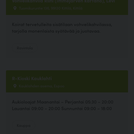
Vohvelikahvila Riihi (Immejärven kartano), Levi
Tuomikuruntie 136, 99130 Kittilä, Kittilä
Koirat tervetulleita sisätilaan vohvelikahvilassa,
tarjolla monenlaista syötävää ja juotavaa.
Ravintola
R-Kioski Kauklahti
Kauklahden asema, Espoo
Aukioloajat Maanantai – Perjantai 05:30 – 20:00
Lauantai 09:00 – 20:00 Sunnuntai 09:00 – 18:00
Kauppa