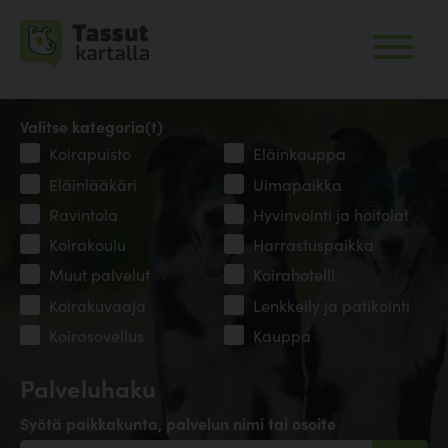
Valitse kategoria(t)
Koirapuisto
Eläinkauppa
Eläinlääkäri
Uimapaikka
Ravintola
Hyvinvointi ja hoitolat
Koirakoulu
Harrastuspaikka
Muut palvelut
Koirahotelli
Koirakuvaaja
Lenkkeily ja patikointi
Koirasovellus
Kauppa
Palveluhaku
Syötä paikkakunta, palvelun nimi tai osoite