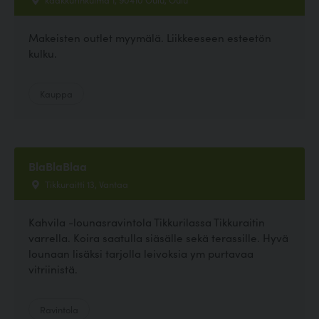
Makeisten outlet myymälä. Liikkeeseen esteetön
kulku.
Kauppa
BlaBlaBlaa
Tikkuraitti 13, Vantaa
Kahvila -lounasravintola Tikkurilassa Tikkuraitin
varrella. Koira saatulla siäsälle sekä terassille. Hyvä
lounaan lisäksi tarjolla leivoksia ym purtavaa
vitriinistä.
Ravintola