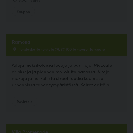
Kauppa
Ramona
Tehdaskartanonkatu 36, 33400 tampere, Tampere
Aitoja meksikolaisia tacoja ja burritoja. Mezcatel
drinkkejä ja pienpanimo-olutta hanassa. Aitoja
makuja ja herkullista street foodia kauniissa
urbaanissa tehdasympäristössä. Koirat erittäin...
Ravintola
Villa Promenade