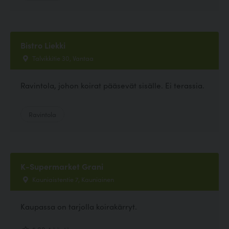
Bistro Liekki
Talvikkitie 30, Vantaa
Ravintola, johon koirat pääsevät sisälle. Ei terassia.
Ravintola
K-Supermarket Grani
Kauniaistentie 7, Kauniainen
Kaupassa on tarjolla koirakärryt.
5.00, 1 ääntä