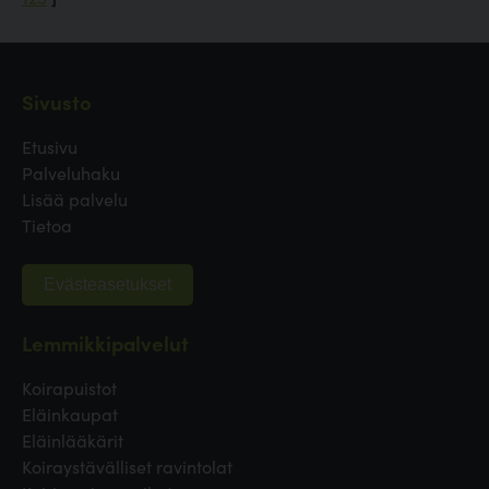
Sivusto
Etusivu
Palveluhaku
Lisää palvelu
Tietoa
Evästeasetukset
Lemmikkipalvelut
Koirapuistot
Eläinkaupat
Eläinlääkärit
Koiraystävälliset ravintolat