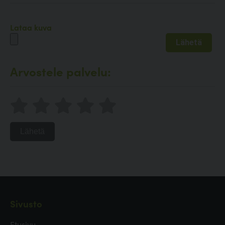
Lataa kuva
Arvostele palvelu:
Lähetä
Sivusto
Etusivu