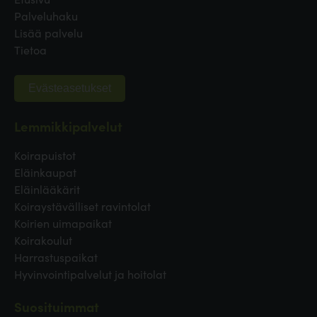
Palveluhaku
Lisää palvelu
Tietoa
Evästeasetukset
Lemmikkipalvelut
Koirapuistot
Eläinkaupat
Eläinlääkärit
Koiraystävälliset ravintolat
Koirien uimapaikat
Koirakoulut
Harrastuspaikat
Hyvinvointipalvelut ja hoitolat
Suosituimmat