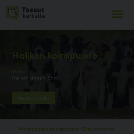
Halikon koirapuisto
Osoite:
Halikon kirjasto, Salo
Näytä kartalla
Mainospaikka vapaana!
Ota yhteyttä.