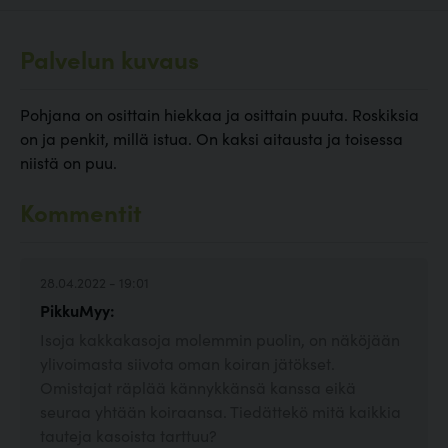
Palvelun kuvaus
Pohjana on osittain hiekkaa ja osittain puuta. Roskiksia
on ja penkit, millä istua. On kaksi aitausta ja toisessa
niistä on puu.
Kommentit
28.04.2022 - 19:01
PikkuMyy:
Isoja kakkakasoja molemmin puolin, on näköjään
ylivoimasta siivota oman koiran jätökset.
Omistajat räplää kännykkänsä kanssa eikä
seuraa yhtään koiraansa. Tiedättekö mitä kaikkia
tauteja kasoista tarttuu?