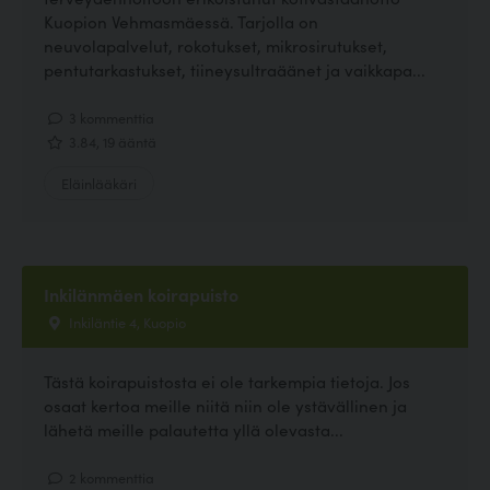
Kuopion Vehmasmäessä. Tarjolla on
neuvolapalvelut, rokotukset, mikrosirutukset,
pentutarkastukset, tiineysultraäänet ja vaikkapa...
3 kommenttia
3.84, 19 ääntä
Eläinlääkäri
Inkilänmäen koirapuisto
Inkiläntie 4, Kuopio
Tästä koirapuistosta ei ole tarkempia tietoja. Jos
osaat kertoa meille niitä niin ole ystävällinen ja
lähetä meille palautetta yllä olevasta...
2 kommenttia