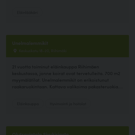
Eläinlääkäri
Unelmalemmikit
Keskuskatu 18-20, Riihimäki
21 vuotta toiminut eläinkauppa Riihimäen
keskustassa, jonne koirat ovat tervetulleita. 700 m2
myymälätilat. Unelmalemmikit on erikoistunut
raakaruokintaan. Kattava valikoima pakasteruokia....
Eläinkauppa
Hyvinvointi ja hoitolat
Olutravintola Sivukirjasto