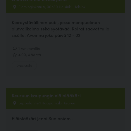
Fleminginkatu 5, 00530 Helsinki, Helsinki
Koiraystävällinen pubi, jossa monipuolinen
olutvalikoima sekä syötävää. Koirat saavat tulla
sisälle. Avoinna joka päivä 12 - 02.
1 kommenttia
4.00, 4 ääntä
Ravintola
Keuruun kaupungin eläinlääkäri
Leppäläntie 1 Haapamäki, Keuruu
Eläinlääkäri Jenni Suolaniemi.