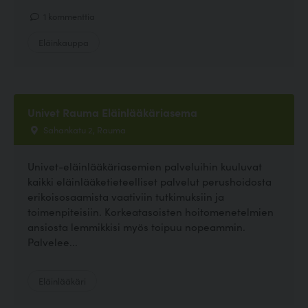
1 kommenttia
Eläinkauppa
Univet Rauma Eläinlääkäriasema
Sahankatu 2, Rauma
Univet-eläinlääkäriasemien palveluihin kuuluvat
kaikki eläinlääketieteelliset palvelut perushoidosta
erikoisosaamista vaativiin tutkimuksiin ja
toimenpiteisiin. Korkeatasoisten hoitomenetelmien
ansiosta lemmikkisi myös toipuu nopeammin.
Palvelee...
Eläinlääkäri