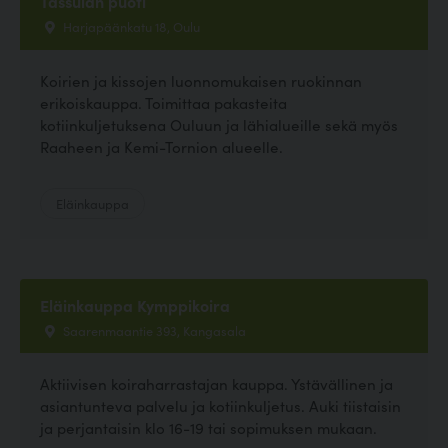
Tassulan puoti
Harjapäänkatu 18, Oulu
Koirien ja kissojen luonnomukaisen ruokinnan
erikoiskauppa. Toimittaa pakasteita
kotiinkuljetuksena Ouluun ja lähialueille sekä myös
Raaheen ja Kemi-Tornion alueelle.
Eläinkauppa
Eläinkauppa Kymppikoira
Saarenmaantie 393, Kangasala
Aktiivisen koiraharrastajan kauppa. Ystävällinen ja
asiantunteva palvelu ja kotiinkuljetus. Auki tiistaisin
ja perjantaisin klo 16-19 tai sopimuksen mukaan.