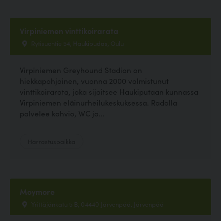
Virpiniemen vinttikoirarata
Rytisuontie 54, Haukipudas, Oulu
Virpiniemen Greyhound Stadion on
hiekkapohjainen, vuonna 2000 valmistunut
vinttikoirarata, joka sijaitsee Haukiputaan kunnassa
Virpiniemen eläinurheilukeskuksessa. Radalla
palvelee kahvio, WC ja...
Harrastuspaikka
Moymore
Yrittäjänkatu 5 B, 04440 Järvenpää, Järvenpää