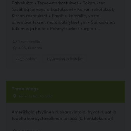
Palveluita: • Terveystarkastukset • Rokotukset
(sisältää terveystarkastuksen) • Koiran rokotukset,
Kissan rokotukset • Passit ulkomaille, vasta-
ainemääritykset, matolääkitykset ym • Sairauksien
tutkimus ja hoito • Pehmytkudoskirurgia •...
1 kommenttia
4.08, 13 ääntä
Eläinlääkäri
Hyvinvointi ja hoitolat
Three Wings
Torikatu 1-3, Kouvola
Amerikkalaistyylinen ruokaravintola, hyvät ruuat ja
todella koiraystävällinen terassi (& henkilökunta)!
2.56, 9 ääntä