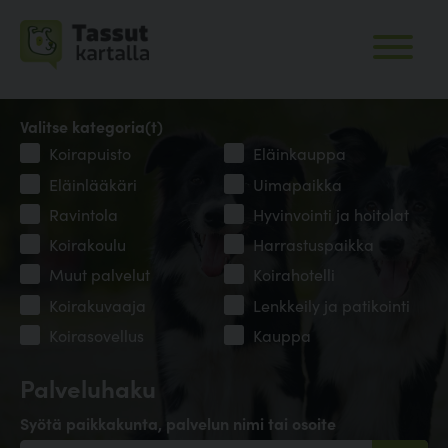
Valitse kategoria(t)
Koirapuisto
Eläinkauppa
Eläinlääkäri
Uimapaikka
Ravintola
Hyvinvointi ja hoitolat
Koirakoulu
Harrastuspaikka
Muut palvelut
Koirahotelli
Koirakuvaaja
Lenkkeily ja patikointi
Koirasovellus
Kauppa
Palveluhaku
Syötä paikkakunta, palvelun nimi tai osoite