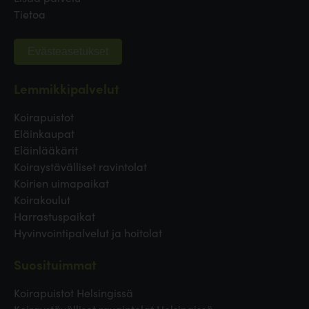
Tietoa
Evästeasetukset
Lemmikkipalvelut
Koirapuistot
Eläinkaupat
Eläinlääkärit
Koiraystävälliset ravintolat
Koirien uimapaikat
Koirakoulut
Harrastuspaikat
Hyvinvointipalvelut ja hoitolat
Suosituimmat
Koirapuistot Helsingissä
Koiraystävälliset ravaintolat Helsingissä