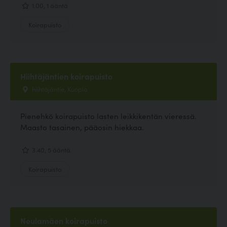
1.00, 1 ääntä
Koirapuisto
Hiihtäjäntien koirapuisto
hiihtäjäntie, Kuopio
Pienehkö koirapuisto lasten leikkikentän vieressä.
Maasto tasainen, pääosin hiekkaa.
3.40, 5 ääntä
Koirapuisto
Neulamäen koirapuisto