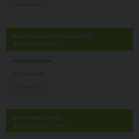
Eläinlääkäri
Katariinanniemen koirauimaranta
Katariinanniemi, Kotka
uimaranta koirille
2.38, 13 ääntä
Uimapaikka
Eläinklinikka Kurki Oy
Tuppuralankatu 36, Mikkeli