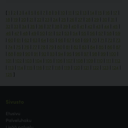
[
1
|
2
|
3
|
4
|
5
|
6
|
7
|
8
|
9
|
10
|
11
|
12
|
13
|
14
|
15
|
16
|
17
|
18
|
19
|
20
|
21
|
22
|
23
|
24
|
25
|
26
|
27
|
28
|
29
|
30
|
31
|
32
|
33
|
34
|
35
|
36
|
37
|
38
|
39
|
40
|
41
|
42
|
43
|
44
|
45
|
46
|
47
|
48
|
49
|
50
|
51
|
52
|
53
|
54
|
55
|
56
|
57
|
58
|
59
|
60
|
61
|
62
|
63
|
64
|
65
|
66
|
67
|
68
|
69
|
70
|
71
|
72
|
73
|
74
|
75
|
76
|
77
|
78
|
79
|
80
|
81
|
82
|
83
|
84
|
85
|
86
|
87
|
88
|
89
|
90
|
91
|
92
|
93
|
94
|
95
|
96
|
97
|
98
|
99
|
100
|
101
|
102
|
103
|
104
|
105
|
106
|
107
|
108
|
109
|
110
|
111
|
112
|
113
|
114
|
115
|
116
|
117
|
118
|
119
|
120
|
121
|
122
|
123
|
124
|
125
]
Sivusto
Etusivu
Palveluhaku
Lisää palvelu