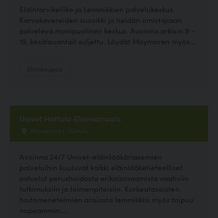
Eläintarvikeliike ja Lemmikkien palvelukeskus.
Karvakavereiden suosikki ja heidän omistajiaan
palveleva monipuolinen keskus. Avoinna arkisin 9 -
19, kesälauantait suljettu. Löydät Moymoren myös...
Eläinkauppa
Univet Hattula Eläinsairaala
Päivärinne 1, Hattula
Avoinna 24/7 Univet-eläinlääkäriasemien
palveluihin kuuluvat kaikki eläinlääketieteelliset
palvelut perushoidosta erikoisosaamista vaativiin
tutkimuksiin ja toimenpiteisiin. Korkeatasoisten
hoitomenetelmien ansiosta lemmikkisi myös toipuu
nopeammin....