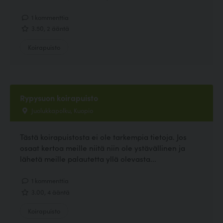
1 kommenttia
3.50, 2 ääntä
Koirapuisto
Rypysuon koirapuisto
Juolukkapolku, Kuopio
Tästä koirapuistosta ei ole tarkempia tietoja. Jos
osaat kertoa meille niitä niin ole ystävällinen ja
lähetä meille palautetta yllä olevasta...
1 kommenttia
3.00, 4 ääntä
Koirapuisto