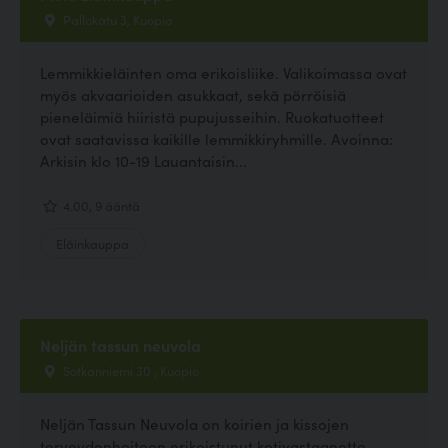
Pallokatu 3, Kuopio
Lemmikkieläinten oma erikoisliike. Valikoimassa ovat
myös akvaarioiden asukkaat, sekä pörröisiä
pieneläimiä hiiristä pupujusseihin. Ruokatuotteet
ovat saatavissa kaikille lemmikkiryhmille. Avoinna:
Arkisin klo 10-19 Lauantaisin...
4.00, 9 ääntä
Eläinkauppa
Neljän tassun neuvola
Sotkanniemi 30 , Kuopio
Neljän Tassun Neuvola on koirien ja kissojen
terveydenhoitoon erikoistunut kotivastaanotto