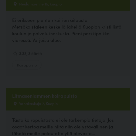
Neulamäentie 16, Kuopio
Ei erikseen pienten koirien aitausta.
Metsäkaistaleen keskellä lähellä Kuopion kristillistä
koulua ja palvelukseskusta. Pieni parkkipaikka
vieressä. Varjoisa alue.
3.33, 3 ääntä
Koirapuisto
Litmasenlammen koirapuisto
Vahakaskuja 7, Kuopio
Tästä koirapuistosta ei ole tarkempia tietoja. Jos
osaat kertoa meille niitä niin ole ystävällinen ja
lähetä meille palautetta yllä olevasta...