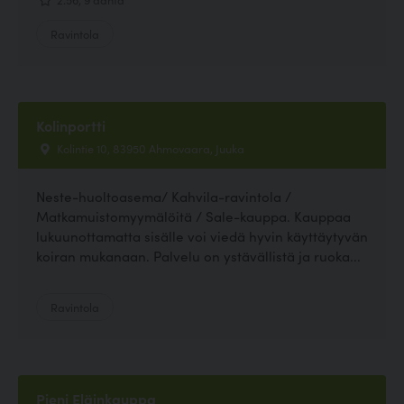
Ravintola
Kolinportti
Kolintie 10, 83950 Ahmovaara, Juuka
Neste-huoltoasema/ Kahvila-ravintola /
Matkamuistomyymälöitä / Sale-kauppa. Kauppaa
lukuunottamatta sisälle voi viedä hyvin käyttäytyvän
koiran mukanaan. Palvelu on ystävällistä ja ruoka...
Ravintola
Pieni Eläinkauppa