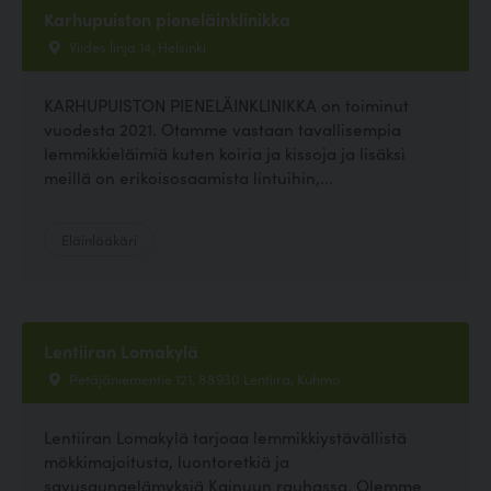
Karhupuiston pieneläinklinikka
Viides linja 14, Helsinki
KARHUPUISTON PIENELÄINKLINIKKA on toiminut
vuodesta 2021. Otamme vastaan tavallisempia
lemmikkieläimiä kuten koiria ja kissoja ja lisäksi
meillä on erikoisosaamista lintuihin,...
Eläinlääkäri
Lentiiran Lomakylä
Petäjäniementie 121, 88930 Lentiira, Kuhmo
Lentiiran Lomakylä tarjoaa lemmikkiystävällistä
mökkimajoitusta, luontoretkiä ja
savusaunaelämyksiä Kainuun rauhassa. Olemme