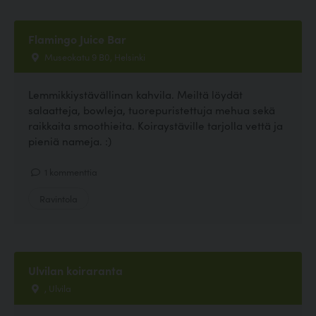
Flamingo Juice Bar
Museokatu 9 B0, Helsinki
Lemmikkiystävällinan kahvila. Meiltä löydät
salaatteja, bowleja, tuorepuristettuja mehua sekä
raikkaita smoothieita. Koiraystäville tarjolla vettä ja
pieniä nameja. :)
1 kommenttia
Ravintola
Ulvilan koiraranta
, Ulvila