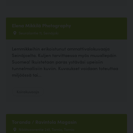
Elena Mikkilä Photography
Seuralantie 11, Seinäjoki
Lemmikkeihin erikoistunut ammattivalokuvaaja
Seinäjoelta. Kuljen tarvittaessa myös muuallepäin
Suomea! Ikuistetaan paras ystäväsi upeisiin
tunnelmallisiin kuviin. Kuvaukset voidaan toteuttaa
miljöössä tai...
Koirakuvaaja
Toranda / Ravintola Magasin
Näätsaarentie 241, Tornio, Tornio