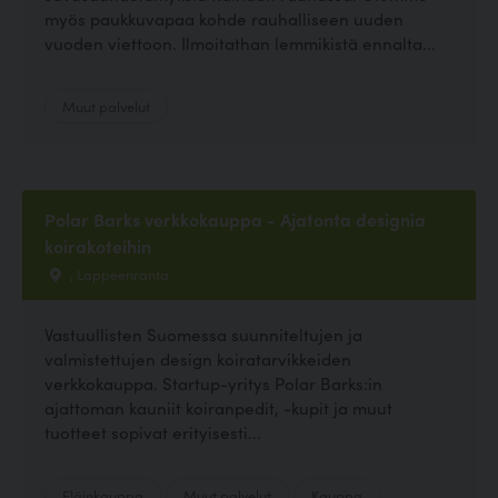
myös paukkuvapaa kohde rauhalliseen uuden
vuoden viettoon. Ilmoitathan lemmikistä ennalta...
Muut palvelut
Polar Barks verkkokauppa - Ajatonta designia
koirakoteihin
, Lappeenranta
Vastuullisten Suomessa suunniteltujen ja
valmistettujen design koiratarvikkeiden
verkkokauppa. Startup-yritys Polar Barks:in
ajattoman kauniit koiranpedit, -kupit ja muut
tuotteet sopivat erityisesti...
Eläinkauppa
Muut palvelut
Kauppa