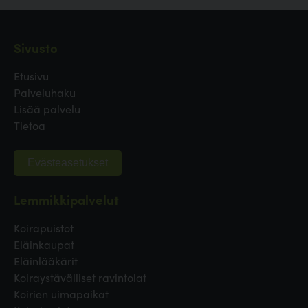
Sivusto
Etusivu
Palveluhaku
Lisää palvelu
Tietoa
Evästeasetukset
Lemmikkipalvelut
Koirapuistot
Eläinkaupat
Eläinlääkärit
Koiraystävälliset ravintolat
Koirien uimapaikat