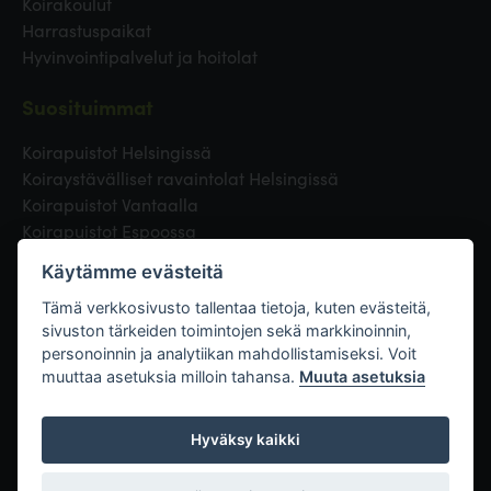
Koirakoulut
Harrastuspaikat
Hyvinvointipalvelut ja hoitolat
Suosituimmat
Koirapuistot Helsingissä
Koiraystävälliset ravaintolat Helsingissä
Koirapuistot Vantaalla
Koirapuistot Espoossa
Koirapuistot Turussa
Käytämme evästeitä
Eläinlääkäri Helsingissä
Koirapuistot Tampereella
Tämä verkkosivusto tallentaa tietoja, kuten evästeitä,
sivuston tärkeiden toimintojen sekä markkinoinnin,
personoinnin ja analytiikan mahdollistamiseksi. Voit
Linkit
muuttaa asetuksia milloin tahansa.
Muuta asetuksia
Hyväksy kaikki