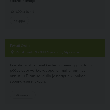
saavat nameja.
5.00, 2 ääntä
Kauppa
Eetu&Osku
Markkalantie 9 23100 Mynämäki , Mynämäki
Koiraharrastus tarvikkeiden jälleenmyynti. Toimii
pääasiassa verkkokauppana, mutta toimitus
onnistuu Turun seudulla ja naapuri kunnissa
sopimuksen mukaan.
Eläinkauppa