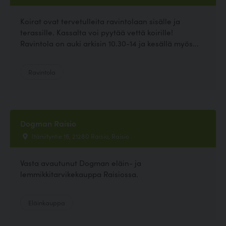
Koirat ovat tervetulleita ravintolaan sisälle ja
terassille. Kassalta voi pyytää vettä koirille!
Ravintola on auki arkisin 10.30-14 ja kesällä myös...
Ravintola
Dogman Raisio
Itäniityntie 16, 21280 Raisio, Raisio
Vasta avautunut Dogman eläin- ja
lemmikkitarvikekauppa Raisiossa.
Eläinkauppa