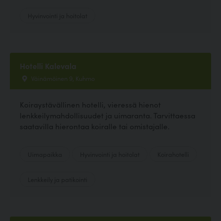
Hyvinvointi ja hoitolat
Hotelli Kalevala
Väinämöinen 9, Kuhmo
Koiraystävällinen hotelli, vieressä hienot
lenkkeilymahdollisuudet ja uimaranta. Tarvittaessa
saatavilla hierontaa koiralle tai omistajalle.
Uimapaikka
Hyvinvointi ja hoitolat
Koirahotelli
Lenkkeily ja patikointi