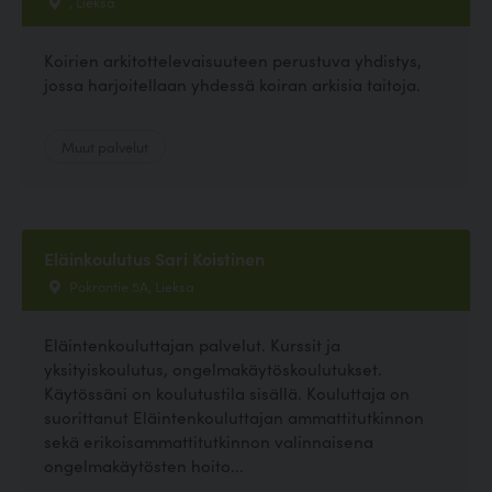
, Lieksa
Koirien arkitottelevaisuuteen perustuva yhdistys,
jossa harjoitellaan yhdessä koiran arkisia taitoja.
Muut palvelut
Eläinkoulutus Sari Koistinen
Pokrontie 5A, Lieksa
Eläintenkouluttajan palvelut. Kurssit ja
yksityiskoulutus, ongelmakäytöskoulutukset.
Käytössäni on koulutustila sisällä. Kouluttaja on
suorittanut Eläintenkouluttajan ammattitutkinnon
sekä erikoisammattitutkinnon valinnaisena
ongelmakäytösten hoito...