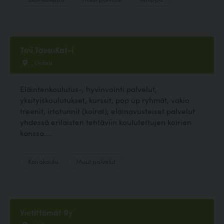
Tmi TassuKat-i
, Lieksa
Eläintenkoulutus-, hyvinvointi palvelut,
yksityiskoulutukset, kurssit, pop up ryhmät, vakio
treenit, irtotunnit (koirat), eläinavusteiset palvelut
yhdessä erilaisten tehtäviin koulutettujen koirien
kanssa....
Koirakoulu
Muut palvelut
Vietittömät Ry