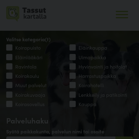
Valitse kategoria(t)
Koirapuisto
Eläinkauppa
Eläinlääkäri
Uimapaikka
Ravintola
Hyvinvointi ja hoitolat
Koirakoulu
Harrastuspaikka
Muut palvelut
Koirahotelli
Koirakuvaaja
Lenkkeily ja patikointi
Koirasovellus
Kauppa
Palveluhaku
Syötä paikkakunta, palvelun nimi tai osoite