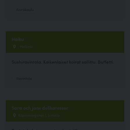
Koirakoulu
Haiku
, Helsinki
Sushiravintola. Kaikenlaiset koirat sallittu. Buffetti.
Ravintola
Sara och Jans delikatesser
Köpmansgatan 1, Jomala