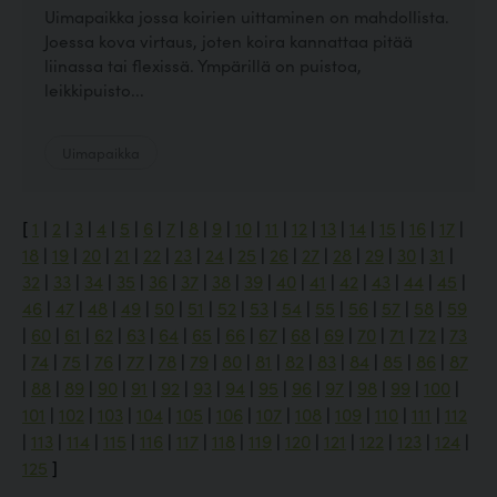
Uimapaikka jossa koirien uittaminen on mahdollista.
Joessa kova virtaus, joten koira kannattaa pitää
liinassa tai flexissä. Ympärillä on puistoa,
leikkipuisto...
Uimapaikka
[
1
|
2
|
3
|
4
|
5
|
6
|
7
|
8
|
9
|
10
|
11
|
12
|
13
|
14
|
15
|
16
|
17
|
18
|
19
|
20
|
21
|
22
|
23
|
24
|
25
|
26
|
27
|
28
|
29
|
30
|
31
|
32
|
33
|
34
|
35
|
36
|
37
|
38
|
39
|
40
|
41
|
42
|
43
|
44
|
45
|
46
|
47
|
48
|
49
|
50
|
51
|
52
|
53
|
54
|
55
|
56
|
57
|
58
|
59
|
60
|
61
|
62
|
63
|
64
|
65
|
66
|
67
|
68
|
69
|
70
|
71
|
72
|
73
|
74
|
75
|
76
|
77
|
78
|
79
|
80
|
81
|
82
|
83
|
84
|
85
|
86
|
87
|
88
|
89
|
90
|
91
|
92
|
93
|
94
|
95
|
96
|
97
|
98
|
99
|
100
|
101
|
102
|
103
|
104
|
105
|
106
|
107
|
108
|
109
|
110
|
111
|
112
|
113
|
114
|
115
|
116
|
117
|
118
|
119
|
120
|
121
|
122
|
123
|
124
|
125
]