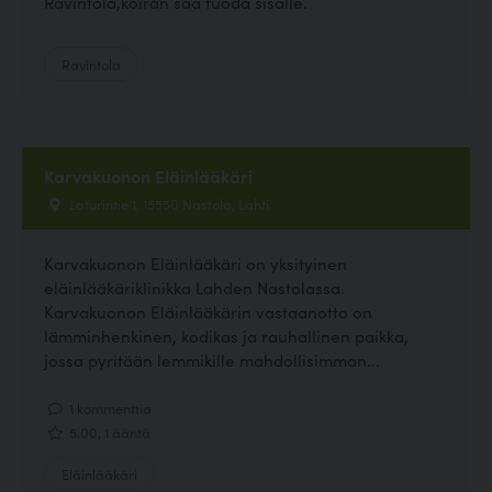
Ravintola,koiran saa tuoda sisälle.
Ravintola
Karvakuonon Eläinlääkäri
Laturintie 1, 15550 Nastola, Lahti
Karvakuonon Eläinlääkäri on yksityinen
eläinlääkäriklinikka Lahden Nastolassa.
Karvakuonon Eläinlääkärin vastaanotto on
lämminhenkinen, kodikas ja rauhallinen paikka,
jossa pyritään lemmikille mahdollisimman...
1 kommenttia
5.00, 1 ääntä
Eläinlääkäri