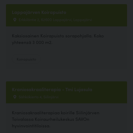
Lappajärven Koirapuisto
Erkkiläntie 2, 62600 Lappajärvi, Lappajärvi
Kaksiosainen Koirapuisto sorapohjalla. Koko
yhteensä 3 000 m2.
Koirapuisto
Kraniosakraaliterapia - Tmi Lujasula
Sähkökierto 4, Siilinjärvi
Kraniosakraaliterapiaa koirille Siilinjärven
Toivalassa Koiraurheilukeskus SAVOn
hyvinvointitiloissa.