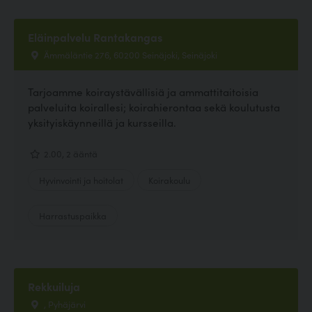
Eläinpalvelu Rantakangas
Ämmäläntie 276, 60200 Seinäjoki, Seinäjoki
Tarjoamme koiraystävällisiä ja ammattitaitoisia
palveluita koirallesi; koirahierontaa sekä koulutusta
yksityiskäynneillä ja kursseilla.
2.00, 2 ääntä
Hyvinvointi ja hoitolat
Koirakoulu
Harrastuspaikka
Rekkuiluja
, Pyhäjärvi