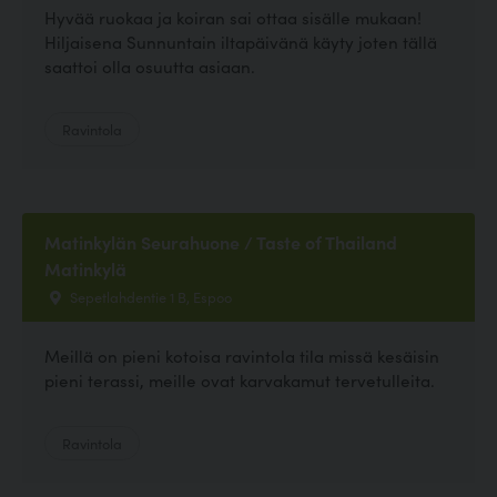
Hyvää ruokaa ja koiran sai ottaa sisälle mukaan!
Hiljaisena Sunnuntain iltapäivänä käyty joten tällä
saattoi olla osuutta asiaan.
Ravintola
Matinkylän Seurahuone / Taste of Thailand
Matinkylä
Sepetlahdentie 1 B, Espoo
Meillä on pieni kotoisa ravintola tila missä kesäisin
pieni terassi, meille ovat karvakamut tervetulleita.
Ravintola