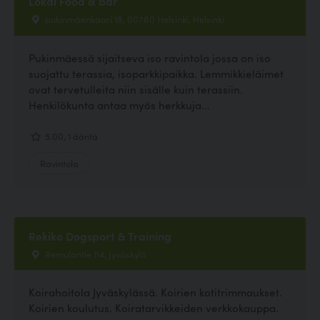
Lokal Food & bar
pukinmäenkaari 18, 00780 Helsinki, Helsinki
Pukinmäessä sijaitseva iso ravintola jossa on iso
suojattu terassia, isoparkkipaikka. Lemmikkieläimet
ovat tervetulleita niin sisälle kuin terassiin.
Henkilökunta antaa myös herkkuja...
5.00, 1 ääntä
Ravintola
Rekiko Dogsport & Training
Remulantie 114, Jyväskylä
Koirahoitola Jyväskylässä. Koirien kotitrimmaukset.
Koirien koulutus. Koiratarvikkeiden verkkokauppa.