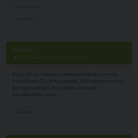
1 kommenttia
Ravintola
Bistro Elli
Joukahaisenkatu 6, 20520 Turku, Turku
Bistro Elli on mutkaton, lämminhenkinen ja rento
korttelibistro Turun Kupittaalla. Ellin terassi on myös
koiraystävällinen. Voit pyytää janoiselle
karvakaverille myös...
Ravintola