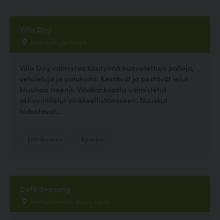
Villa Dog
Jyväskylä , Jyväskylä
Villa Dog valmistaa käsityönä huovutettuja palloja,
vetoleluja ja patukoita. Kestävät ja pestävät lelut
kruunaa treenit. Villakankaasta valmistetut
aktivointilelut virikkeellistämiseen. Nuuskut
hidastavat...
Eläinkauppa
Kauppa
Café Seasong
Norkullalandet, Sipoo, Sipoo