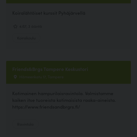
Koiralähtöiset kurssit Pyhäjärvellä
4.67, 3 ääntä
Koirakoulu
Friends&Brgs Tampere Keskustori
Hämeenkatu 17, Tampere
Kotimainen hampurilaisravintola. Valmistamme
kaiken itse tuoreista kotimaisista raaka-aineista.
https://www.friendsandbrgrs.fi/
Ravintola