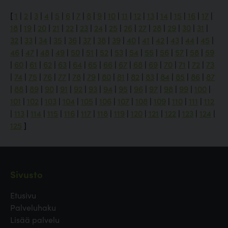
[
1
|
2
|
3
|
4
|
5
|
6
|
7
|
8
|
9
|
10
|
11
|
12
|
13
|
14
|
15
|
16
|
17
|
18
|
19
|
20
|
21
|
22
|
23
|
24
|
25
|
26
|
27
|
28
|
29
|
30
|
31
|
32
|
33
|
34
|
35
|
36
|
37
|
38
|
39
|
40
|
41
|
42
|
43
|
44
|
45
|
46
|
47
|
48
|
49
|
50
|
51
|
52
|
53
|
54
|
55
|
56
|
57
|
58
|
59
|
60
|
61
|
62
|
63
|
64
|
65
|
66
|
67
|
68
|
69
|
70
|
71
|
72
|
73
|
74
|
75
|
76
|
77
|
78
|
79
|
80
|
81
|
82
|
83
|
84
|
85
|
86
|
87
|
88
|
89
|
90
|
91
|
92
|
93
|
94
|
95
|
96
|
97
|
98
|
99
|
100
|
101
|
102
|
103
|
104
|
105
|
106
|
107
|
108
|
109
|
110
|
111
|
112
|
113
|
114
|
115
|
116
|
117
|
118
|
119
|
120
|
121
|
122
|
123
|
124
|
125
]
Sivusto
Etusivu
Palveluhaku
Lisää palvelu