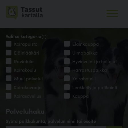
Valitse kategoria(t)
Koirapuisto
Eläinkauppa
Eläinlääkäri
Uimapaikka
Ravintola
Hyvinvointi ja hoitolat
Koirakoulu
Harrastuspaikka
Muut palvelut
Koirahotelli
Koirakuvaaja
Lenkkeily ja patikointi
Koirasovellus
Kauppa
Palveluhaku
Syötä paikkakunta, palvelun nimi tai osoite