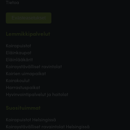
Tietoa
Evästeasetukset
Lemmikkipalvelut
Koirapuistot
Eläinkaupat
Eläinlääkärit
Koiraystävälliset ravintolat
Koirien uimapaikat
Koirakoulut
Harrastuspaikat
Hyvinvointipalvelut ja hoitolat
Suosituimmat
Koirapuistot Helsingissä
Koiraystävälliset ravaintolat Helsingissä