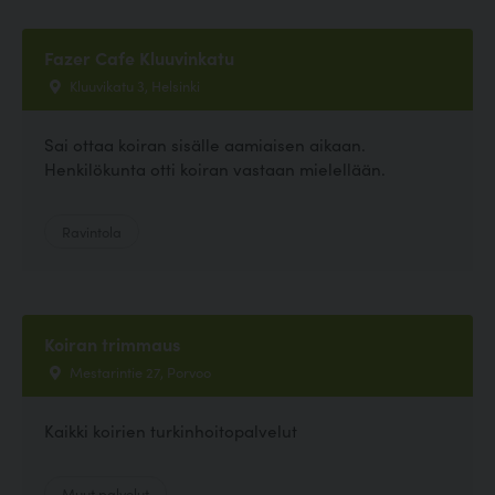
Fazer Cafe Kluuvinkatu
Kluuvikatu 3, Helsinki
Sai ottaa koiran sisälle aamiaisen aikaan.
Henkilökunta otti koiran vastaan mielellään.
Ravintola
Koiran trimmaus
Mestarintie 27, Porvoo
Kaikki koirien turkinhoitopalvelut
Muut palvelut