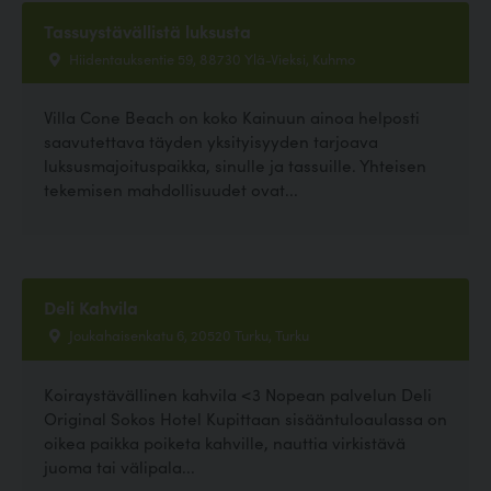
Tassuystävällistä luksusta
Hiidentauksentie 59, 88730 Ylä-Vieksi, Kuhmo
Villa Cone Beach on koko Kainuun ainoa helposti
saavutettava täyden yksityisyyden tarjoava
luksusmajoituspaikka, sinulle ja tassuille. Yhteisen
tekemisen mahdollisuudet ovat...
Deli Kahvila
Joukahaisenkatu 6, 20520 Turku, Turku
Koiraystävällinen kahvila <3 Nopean palvelun Deli
Original Sokos Hotel Kupittaan sisääntuloaulassa on
oikea paikka poiketa kahville, nauttia virkistävä
juoma tai välipala...