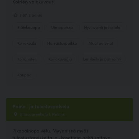
Koirien valokuvaus.
3.67, 3 ääntä
Eläinkauppa
Uimapaikka
Hyvinvointi ja hoitolat
Koirakoulu
Harrastuspaikka
Muut palvelut
Koirahotelli
Koirakuvaaja
Lenkkeily ja patikointi
Kauppa
Paino- ja tulostuspalvelu
Siltasaarenkatu 1, Helsinki
Pikapainopalvelu. Myynnissä myös
tulostustarvikkeita ja -kasetteja, sekä kattava