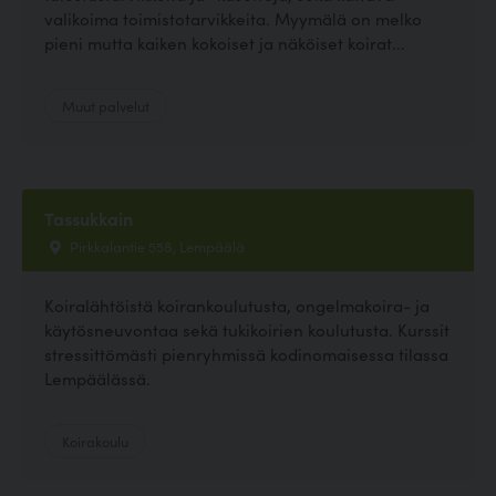
valikoima toimistotarvikkeita. Myymälä on melko
pieni mutta kaiken kokoiset ja näköiset koirat...
Muut palvelut
Tassukkain
Pirkkalantie 558, Lempäälä
Koiralähtöistä koirankoulutusta, ongelmakoira- ja
käytösneuvontaa sekä tukikoirien koulutusta. Kurssit
stressittömästi pienryhmissä kodinomaisessa tilassa
Lempäälässä.
Koirakoulu