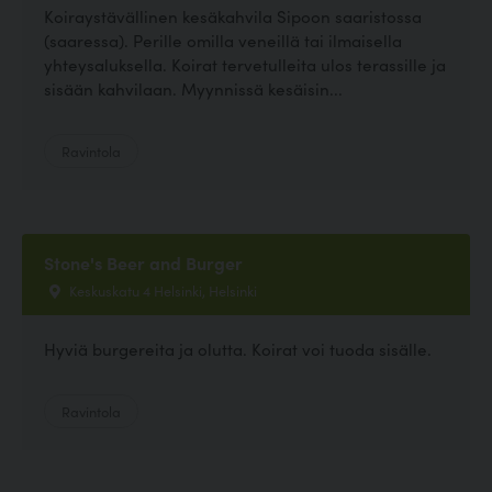
Koiraystävällinen kesäkahvila Sipoon saaristossa
(saaressa). Perille omilla veneillä tai ilmaisella
yhteysaluksella. Koirat tervetulleita ulos terassille ja
sisään kahvilaan. Myynnissä kesäisin...
Ravintola
Stone's Beer and Burger
Keskuskatu 4 Helsinki, Helsinki
Hyviä burgereita ja olutta. Koirat voi tuoda sisälle.
Ravintola