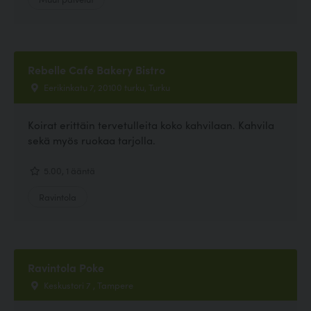
Rebelle Cafe Bakery Bistro
Eerikinkatu 7, 20100 turku, Turku
Koirat erittäin tervetulleita koko kahvilaan. Kahvila
sekä myös ruokaa tarjolla.
5.00, 1 ääntä
Ravintola
Ravintola Poke
Keskustori 7 , Tampere