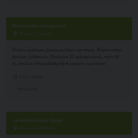
Riistaveden koirapuisto
Koulutie 12, Kuopio
Puisto sijaitsee Joensuuntien varressa, Riistaveden
koulun (yläkoulu, Koulutie 12) pihapiirissä, noin 50
m. koulun länsipäädystä Kuopion suuntaan.
5.00, 1 ääntä
Koirapuisto
Lemmikkikeskus Minja
Vaasantie 1313B, Pori