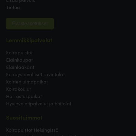
Tietoa
Evästeasetukset
Lemmikkipalvelut
Koirapuistot
Eläinkaupat
Eläinlääkärit
Koiraystävälliset ravintolat
Koirien uimapaikat
Koirakoulut
Harrastuspaikat
Hyvinvointipalvelut ja hoitolat
Suosituimmat
Koirapuistot Helsingissä