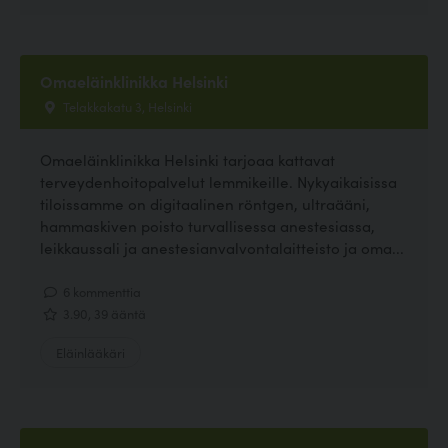
Omaeläinklinikka Helsinki
Telakkakatu 3, Helsinki
Omaeläinklinikka Helsinki tarjoaa kattavat
terveydenhoitopalvelut lemmikeille. Nykyaikaisissa
tiloissamme on digitaalinen röntgen, ultraääni,
hammaskiven poisto turvallisessa anestesiassa,
leikkaussali ja anestesianvalvontalaitteisto ja oma...
6 kommenttia
3.90, 39 ääntä
Eläinlääkäri