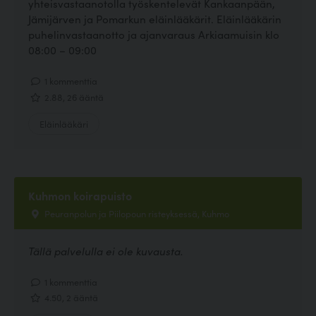
yhteisvastaanotolla työskentelevät Kankaanpään,
Jämijärven ja Pomarkun eläinlääkärit. Eläinlääkärin
puhelinvastaanotto ja ajanvaraus Arkiaamuisin klo
08:00 – 09:00
1 kommenttia
2.88, 26 ääntä
Eläinlääkäri
Kuhmon koirapuisto
Peuranpolun ja Piilopoun risteyksessä, Kuhmo
Tällä palvelulla ei ole kuvausta.
1 kommenttia
4.50, 2 ääntä