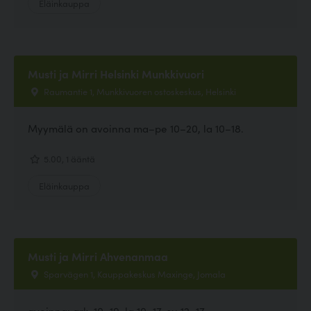
Eläinkauppa
Musti ja Mirri Helsinki Munkkivuori
Raumantie 1, Munkkivuoren ostoskeskus, Helsinki
Myymälä on avoinna ma–pe 10–20, la 10–18.
5.00, 1 ääntä
Eläinkauppa
Musti ja Mirri Ahvenanmaa
Sparvägen 1, Kauppakeskus Maxinge, Jomala
avoinna: ark. 10–19, la 10–17, su 12–17