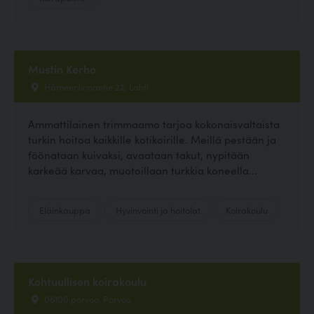
Mustin Kerho
Hämeenlinnantie 22, Lahti
Ammattilainen trimmaamo tarjoa kokonaisvaltaista
turkin hoitoa kaikkille kotikoirille. Meillä pestään ja
föönataan kuivaksi, avaataan takut, nypitään
karkeää karvaa, muotoillaan turkkia koneella...
Eläinkauppa
Hyvinvointi ja hoitolat
Koirakoulu
Kohtuullisen koirakoulu
06100 porvoo, Porvoo