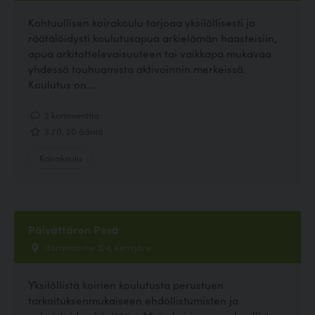
Kohtuullisen koirakoulu tarjoaa yksilöllisesti ja
räätälöidysti koulutusapua arkielämän haasteisiin,
apua arkitottelevaisuuteen tai vaikkapa mukavaa
yhdessä touhuamista aktivoinnin merkeissä.
Koulutus on...
2 kommenttia
3.70, 20 ääntä
Koirakoulu
Päivättären Pesä
Itärannantie 104, Kemijärvi
Yksilöllistä koirien koulutusta perustuen
tarkoituksenmukaiseen ehdollistumisten ja