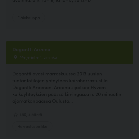
Eläinkauppa
Dogantti Areena
Meijerintie 4, Liminka
Dogantti avasi marraskuussa 2013 uusien
tuotantotilojen yhteyteen koiraharrastustila
Dogantti Areenan. Areena sijaitsee Hyvien
kulkuyhteyksien päässä Limingassa n. 20 minuutin
ajomatkanpäässä Oulusta...
1.50, 4 ääntä
Harrastuspaikka