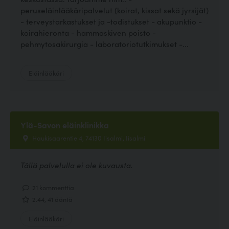
peruseläinlääkäripalvelut (koirat, kissat sekä jyrsijät)
- terveystarkastukset ja -todistukset - akupunktio -
koirahieronta - hammaskiven poisto -
pehmytosakirurgia - laboratoriotutkimukset -...
Eläinlääkäri
Ylä-Savon eläinklinikka
Haukisaarentie 4, 74130 Iisalmi, Iisalmi
Tällä palvelulla ei ole kuvausta.
21 kommenttia
2.44, 41 ääntä
Eläinlääkäri