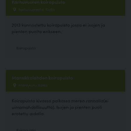
Karhuvuoren koirapuisto
Karhuvuorentie, Kotka
2013 kunnostettu koirapuisto jossa ei isojen ja
pienten puolta erikseen.
Koirapuisto
Mansikkalahden koirapuisto
Mäntykatu, Kotka
Koirapuisto kivassa paikassa meren rannalla(ei
uimamahdollisuutta). Isojen ja pienten puoli
erotettu aidalla.
Koirapuisto