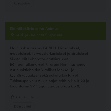
Koirapuisto
Eläinlääkäriasema Animus
Oikokuja 2 (Kelan talo), Hyvinkää
Eläinlääkäriasema PALVELUT Rokotukset,
madotukset, terveystarkastukset ja sirutukset
Sisätaudit Laboratoriotutkimukset
Röntgentutkimukset Kirurgia Hammashoidot
Akupunktiohoidot Viralliset lonkka- ja
kyynärkuvaukset sekä polvitarkastukset
Tuhkauspalvelu Aukioloajat arkisin klo 9-20 ja
lauantaisin 9-14 (ajanvaraus alkaa klo 8)
4.33, 3 ääntä
Eläinlääkäri