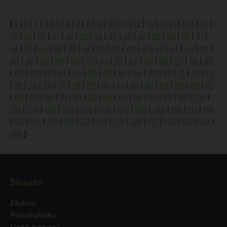
[
1
|
2
|
3
|
4
|
5
|
6
|
7
|
8
|
9
|
10
|
11
|
12
|
13
|
14
|
15
|
16
|
17
|
18
|
19
|
20
|
21
|
22
|
23
|
24
|
25
|
26
|
27
|
28
|
29
|
30
|
31
|
32
|
33
|
34
|
35
|
36
|
37
|
38
|
39
|
40
|
41
|
42
|
43
|
44
|
45
|
46
|
47
|
48
|
49
|
50
|
51
|
52
|
53
|
54
|
55
|
56
|
57
|
58
|
59
|
60
|
61
|
62
|
63
|
64
|
65
|
66
|
67
|
68
|
69
|
70
|
71
|
72
|
73
|
74
|
75
|
76
|
77
|
78
|
79
|
80
|
81
|
82
|
83
|
84
|
85
|
86
|
87
|
88
|
89
|
90
|
91
|
92
|
93
|
94
|
95
|
96
|
97
|
98
|
99
|
100
|
101
|
102
|
103
|
104
|
105
|
106
|
107
|
108
|
109
|
110
|
111
|
112
|
113
|
114
|
115
|
116
|
117
|
118
|
119
|
120
|
121
|
122
|
123
|
124
|
125
]
Sivusto
Etusivu
Palveluhaku
Lisää palvelu