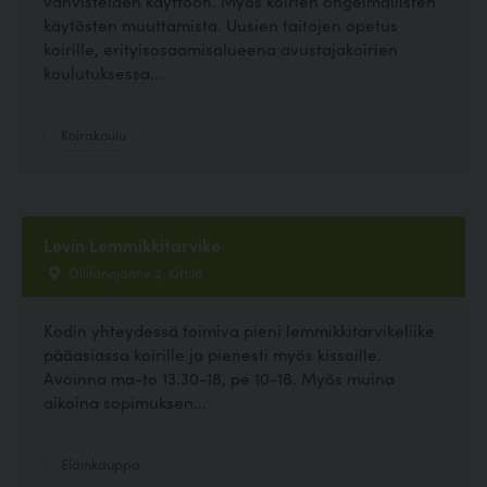
vahvisteiden käyttöön. Myös koirien ongelmallisten
käytösten muuttamista. Uusien taitojen opetus
koirille, erityisosaamisalueena avustajakoirien
koulutuksessa...
Koirakoulu
Levin Lemmikkitarvike
Ollilanojantie 2, Kittilä
Kodin yhteydessä toimiva pieni lemmikkitarvikeliike
pääasiassa koirille ja pienesti myös kissoille.
Avoinna ma-to 13.30-18, pe 10-18. Myös muina
aikoina sopimuksen...
Eläinkauppa