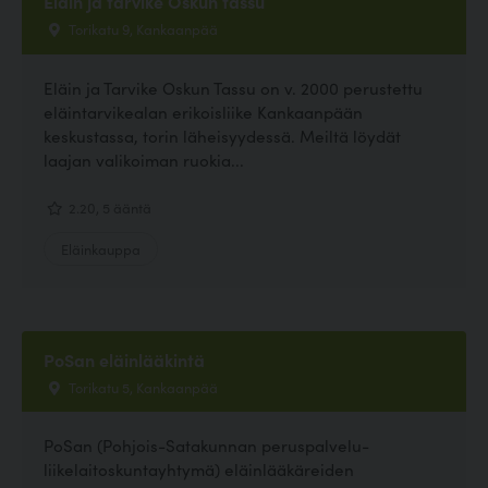
Eläin ja tarvike Oskun tassu
Torikatu 9, Kankaanpää
Eläin ja Tarvike Oskun Tassu on v. 2000 perustettu
eläintarvikealan erikoisliike Kankaanpään
keskustassa, torin läheisyydessä. Meiltä löydät
laajan valikoiman ruokia...
2.20, 5 ääntä
Eläinkauppa
PoSan eläinlääkintä
Torikatu 5, Kankaanpää
PoSan (Pohjois-Satakunnan peruspalvelu-
liikelaitoskuntayhtymä) eläinlääkäreiden