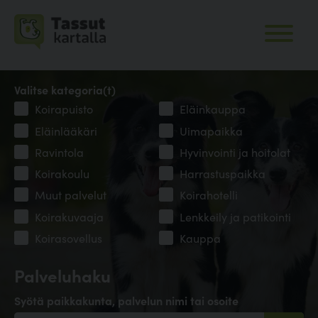
Valitse kategoria(t)
Koirapuisto
Eläinkauppa
Eläinlääkäri
Uimapaikka
Ravintola
Hyvinvointi ja hoitolat
Koirakoulu
Harrastuspaikka
Muut palvelut
Koirahotelli
Koirakuvaaja
Lenkkeily ja patikointi
Koirasovellus
Kauppa
Palveluhaku
Syötä paikkakunta, palvelun nimi tai osoite