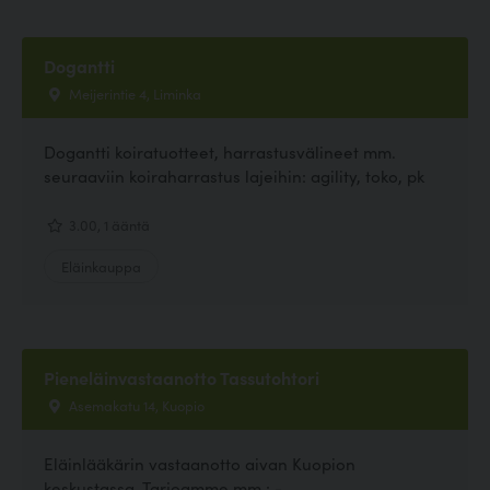
Dogantti
Meijerintie 4, Liminka
Dogantti koiratuotteet, harrastusvälineet mm.
seuraaviin koiraharrastus lajeihin: agility, toko, pk
3.00, 1 ääntä
Eläinkauppa
Pieneläinvastaanotto Tassutohtori
Asemakatu 14, Kuopio
Eläinlääkärin vastaanotto aivan Kuopion
keskustassa. Tarjoamme mm.: -