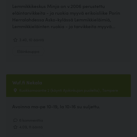
Lemmikkikeskus Minja on v.2006 perustettu
eläintarvikkeita - ja ruokia myyvä erikoisliike Porin
Herralahdessa Asko-kylässä Lemmikkieläimiä,
Lemmikkieläinten ruokia - ja tarvikkeita myyvä...
3.40, 10 ääntä
Eläinkauppa
Wuf.fi Nekala
Kuokkamaantie 2 (käynti Ajokinkujan puolelta) , Tampere
Avoinna ma-pe 10-19, la 10-16 su suljettu.
6 kommenttia
4.09, 11 ääntä