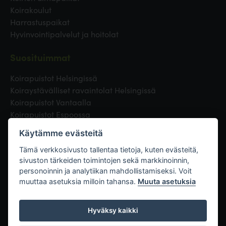
Koirakoulut
Harrastuspaikat
Hyvinvointipalvelut ja hoitolat
Suosituimmat
Koirapuistot Helsingissä
Koiraystävälliset ravaintolat Helsingissä
Koirapuistot Vantaalla
Koirapuistot Espoossa
Koirapuistot Turussa
Käytämme evästeitä
Eläinlääkäri Helsingissä
Koirapuistot Tampereella
Tämä verkkosivusto tallentaa tietoja, kuten evästeitä,
sivuston tärkeiden toimintojen sekä markkinoinnin,
personoinnin ja analytiikan mahdollistamiseksi. Voit
Linkit
muuttaa asetuksia milloin tahansa.
Muuta asetuksia
Hyväksy kaikki