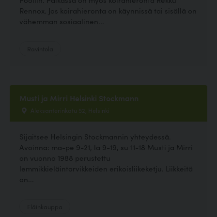
Rennox. Jos koirahieronta on käynnissä tai sisällä on
vähemman sosiaalinen...
Ravintola
Musti ja Mirri Helsinki Stockmann
Aleksanterinkatu 52, Helsinki
Sijaitsee Helsingin Stockmannin yhteydessä.
Avoinna: ma-pe 9-21, la 9-19, su 11-18 Musti ja Mirri
on vuonna 1988 perustettu
lemmikkieläintarvikkeiden erikoisliikeketju. Liikkeitä
on...
Eläinkauppa