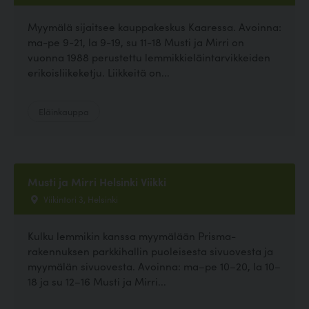
Myymälä sijaitsee kauppakeskus Kaaressa. Avoinna:
ma-pe 9-21, la 9-19, su 11-18 Musti ja Mirri on
vuonna 1988 perustettu lemmikkieläintarvikkeiden
erikoisliikeketju. Liikkeitä on...
Eläinkauppa
Musti ja Mirri Helsinki Viikki
Viikintori 3, Helsinki
Kulku lemmikin kanssa myymälään Prisma-
rakennuksen parkkihallin puoleisesta sivuovesta ja
myymälän sivuovesta. Avoinna: ma–pe 10–20, la 10–
18 ja su 12–16 Musti ja Mirri...