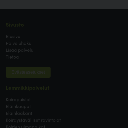
Sivusto
Etusivu
Palveluhaku
Lisää palvelu
Tietoa
Evästeasetukset
Lemmikkipalvelut
Koirapuistot
Eläinkaupat
Eläinlääkärit
Koiraystävälliset ravintolat
Koirien uimapaikat