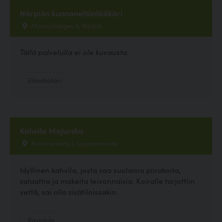
Närpiön kunnaneläinlääkäri
Matuschvägen 6, Närpiö
Tällä palvelulla ei ole kuvausta.
Eläinlääkäri
Kahvila Majurska
Kristiinankatu 1, Lappeenranta
Idyllinen kahvila, josta saa suolaisia piirakoita,
salaattia ja makeita leivonnaisia. Koiralle tarjottiin
vettä, sai olla sisätiloissakin.
Ravintola