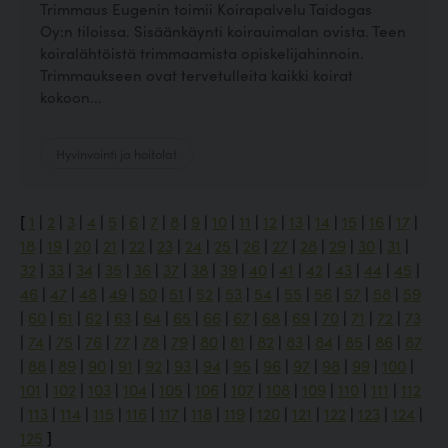
Trimmaus Eugenin toimii Koirapalvelu Taidogas
Oy:n tiloissa. Sisäänkäynti koirauimalan ovista. Teen
koiralähtöistä trimmaamista opiskelijahinnoin.
Trimmaukseen ovat tervetulleita kaikki koirat
kokoon...
Hyvinvointi ja hoitolat
[
1
|
2
|
3
|
4
|
5
|
6
|
7
|
8
|
9
|
10
|
11
|
12
|
13
|
14
|
15
|
16
|
17
|
18
|
19
|
20
|
21
|
22
|
23
|
24
|
25
|
26
|
27
|
28
|
29
|
30
|
31
|
32
|
33
|
34
|
35
|
36
|
37
|
38
|
39
|
40
|
41
|
42
|
43
|
44
|
45
|
46
|
47
|
48
|
49
|
50
|
51
|
52
|
53
|
54
|
55
|
56
|
57
|
58
|
59
|
60
|
61
|
62
|
63
|
64
|
65
|
66
|
67
|
68
|
69
|
70
|
71
|
72
|
73
|
74
|
75
|
76
|
77
|
78
|
79
|
80
|
81
|
82
|
83
|
84
|
85
|
86
|
87
|
88
|
89
|
90
|
91
|
92
|
93
|
94
|
95
|
96
|
97
|
98
|
99
|
100
|
101
|
102
|
103
|
104
|
105
|
106
|
107
|
108
|
109
|
110
|
111
|
112
|
113
|
114
|
115
|
116
|
117
|
118
|
119
|
120
|
121
|
122
|
123
|
124
|
125
]