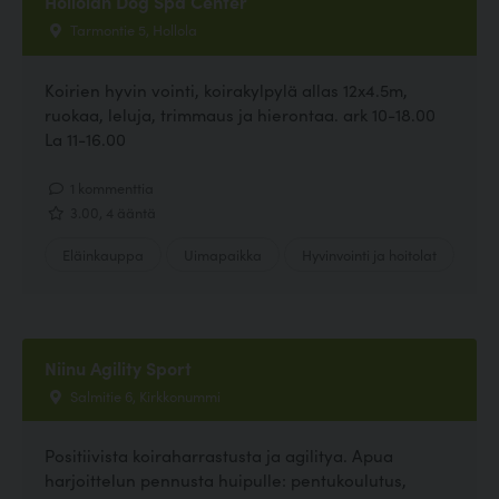
Hollolan Dog Spa Center
Tarmontie 5, Hollola
Koirien hyvin vointi, koirakylpylä allas 12x4.5m,
ruokaa, leluja, trimmaus ja hierontaa. ark 10-18.00
La 11-16.00
1 kommenttia
3.00, 4 ääntä
Eläinkauppa
Uimapaikka
Hyvinvointi ja hoitolat
Niinu Agility Sport
Salmitie 6, Kirkkonummi
Positiivista koiraharrastusta ja agilitya. Apua
harjoittelun pennusta huipulle: pentukoulutus,