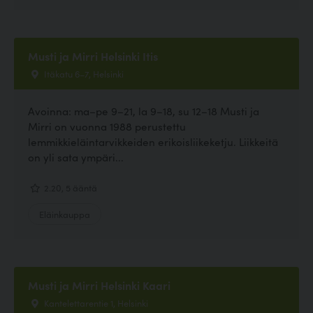
Musti ja Mirri Helsinki Itis
Itäkatu 6–7, Helsinki
Avoinna: ma–pe 9–21, la 9–18, su 12–18 Musti ja
Mirri on vuonna 1988 perustettu
lemmikkieläintarvikkeiden erikoisliikeketju. Liikkeitä
on yli sata ympäri...
2.20, 5 ääntä
Eläinkauppa
Musti ja Mirri Helsinki Kaari
Kantelettarentie 1, Helsinki