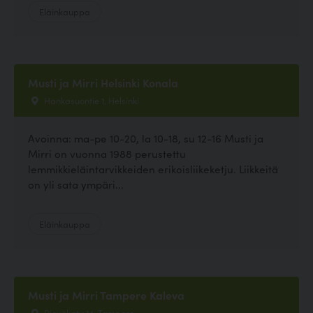
Eläinkauppa
Musti ja Mirri Helsinki Konala
Hankasuontie 1, Helsinki
Avoinna: ma-pe 10-20, la 10-18, su 12-16 Musti ja
Mirri on vuonna 1988 perustettu
lemmikkieläintarvikkeiden erikoisliikeketju. Liikkeitä
on yli sata ympäri...
Eläinkauppa
Musti ja Mirri Tampere Kaleva
Rieväkatu 14, Tampere