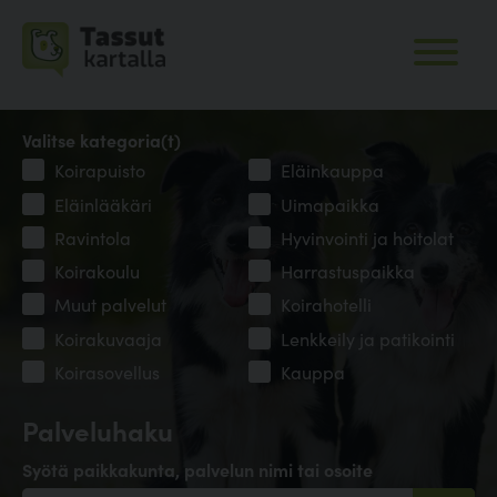
Valitse kategoria(t)
Koirapuisto
Eläinkauppa
Eläinlääkäri
Uimapaikka
Ravintola
Hyvinvointi ja hoitolat
Koirakoulu
Harrastuspaikka
Muut palvelut
Koirahotelli
Koirakuvaaja
Lenkkeily ja patikointi
Koirasovellus
Kauppa
Palveluhaku
Syötä paikkakunta, palvelun nimi tai osoite