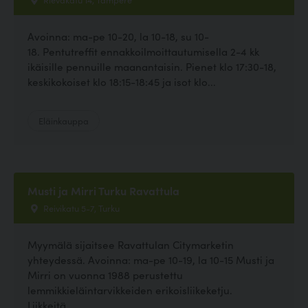
Avoinna: ma-pe 10-20, la 10-18, su 10-
18. Pentutreffit ennakkoilmoittautumisella 2-4 kk
ikäisille pennuille maanantaisin. Pienet klo 17:30-18,
keskikokoiset klo 18:15-18:45 ja isot klo...
Eläinkauppa
Musti ja Mirri Turku Ravattula
Reivikatu 5-7, Turku
Myymälä sijaitsee Ravattulan Citymarketin
yhteydessä. Avoinna: ma-pe 10-19, la 10-15 Musti ja
Mirri on vuonna 1988 perustettu
lemmikkieläintarvikkeiden erikoisliikeketju.
Liikkeitä...