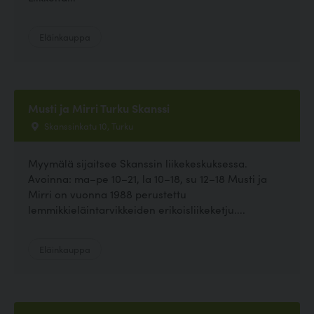
Eläinkauppa
Musti ja Mirri Turku Skanssi
Skanssinkatu 10, Turku
Myymälä sijaitsee Skanssin liikekeskuksessa.
Avoinna: ma–pe 10–21, la 10–18, su 12–18 Musti ja
Mirri on vuonna 1988 perustettu
lemmikkieläintarvikkeiden erikoisliikeketju....
Eläinkauppa