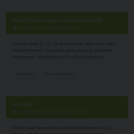
DreamTeam-Areena, koiraharrastushalli
Vakkistentie 22, 37830 Akaa, Akaa
Lämmin halli (n. 15`C), koiratanssi, toko rally-toko,
näyttelytreenit. Kursseja: pentukurssit, arkitottis,
koiratanssi, näyttelykurssit, rally-tokokurssit
Koirakoulu
Harrastuspaikka
City-Pool
Aleksanterinkatu 25 b, 15140 Lahti, Lahti
Koirat ovat tervetulleita biljardisali/kahvila City-
Pooliin. Paikassa on myös koirahieronta Rekku