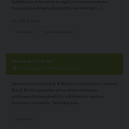
leikkikoulu, motivointi ja agilityn harrastaminen.
Huippuolosuhteet joka säällä: lämmin halli, 2...
3.38, 8 ääntä
Koirakoulu
Harrastuspaikka
Imatra Bar & Bistro
Koskenparras 3, 55100 Imatra, Imatra
Tervetuloa Imatra Bar & Bistroon! Uudistunut Imatra
Bar & Bistro palvelee sinua Imatrankosken
sydämessä kävelykadulla, välittömästi kosken
kuohujen partaalla. Tehokkaassa...
Ravintola