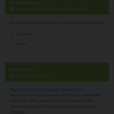
Ravintola Holvi
Harjavallankatu 14, 29200 Harjavalta, Harjavalta
Hyvinkäyttäytyvät koirat ovat tervetulleita terassille
1 kommenttia
Ravintola
Amarillo Pori
Gallen-Kallelankatu 7, Pori
Ravintola Amarillo Lemmikit ovat erittäin
tervetulleita terassillemme nauttimaan virkistävää
ja kylmää vettä. Amarillon tarina alkaa syvältä
Texasin sydämestä. Kokkimme ovat matkanneet
Texasia...