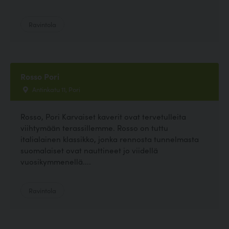
Ravintola
Rosso Pori
Antinkatu 11, Pori
Rosso, Pori Karvaiset kaverit ovat tervetulleita
viihtymään terassillemme. Rosso on tuttu
italialainen klassikko, jonka rennosta tunnelmasta
suomalaiset ovat nauttineet jo viidellä
vuosikymmenellä....
Ravintola