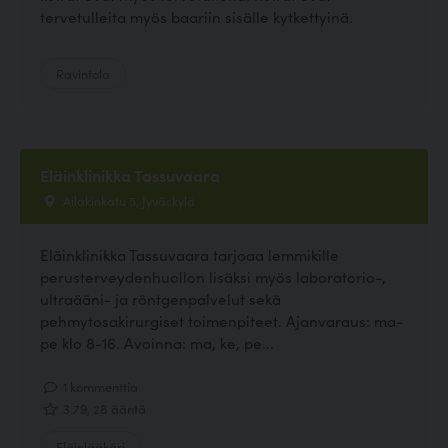
tervetulleita myös baariin sisälle kytkettyinä.
Ravintola
Eläinklinikka Tassuvaara
Ailakinkatu 5, Jyväskylä
Eläinklinikka Tassuvaara tarjoaa lemmikille
perusterveydenhuollon lisäksi myös laboratorio-,
ultraääni- ja röntgenpalvelut sekä
pehmytosakirurgiset toimenpiteet. Ajanvaraus: ma-
pe klo 8-16. Avoinna: ma, ke, pe...
1 kommenttia
3.79, 28 ääntä
Eläinlääkäri