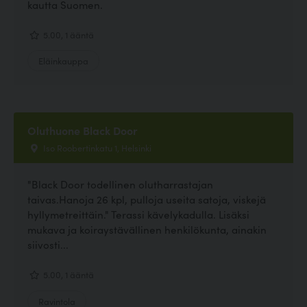
kautta Suomen.
5.00, 1 ääntä
Eläinkauppa
Oluthuone Black Door
Iso Roobertinkatu 1, Helsinki
"Black Door todellinen olutharrastajan
taivas.Hanoja 26 kpl, pulloja useita satoja, viskejä
hyllymetreittäin." Terassi kävelykadulla. Lisäksi
mukava ja koiraystävällinen henkilökunta, ainakin
siivosti...
5.00, 1 ääntä
Ravintola