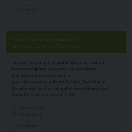
Eläinlääkäri
Tornion kunnan eläinlääkäri 2
Teollisuuskatu 8-10 i8, 95420, Tornio
Tornion kaupungin ympäristöpalvelut vastaa
tuotantoeläinten, hevosten ja lemmikkien
eläinlääkäripäivystyksestä ja
perusterveydenhuollosta Tornion, Tervolan ja
Keminmaan kuntien alueella. Pieneläinpotilaat
hoidetaan ajanvarauksella (kts....
10 kommenttia
3.12, 26 ääntä
Eläinlääkäri