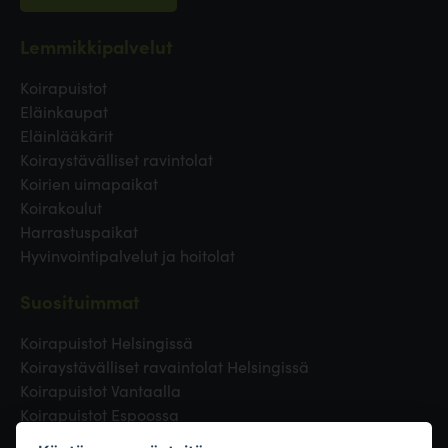
Lemmikkipalvelut
Koirapuistot
Eläinkaupat
Eläinlääkärit
Koiraystävälliset ravintolat
Koirien uimapaikat
Koirakoulut
Harrastuspaikat
Hyvinvointipalvelut ja hoitolat
Suosituimmat
Koirapuistot Helsingissä
Koiraystävälliset ravaintolat Helsingissä
Koirapuistot Vantaalla
Koirapuistot Espoossa
Koirapuistot Turussa