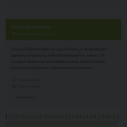
Oulun eläinklinikka
Metsokankaantie 3, Oulu
Oulun Eläinklinikka on yksilöllisen ja laadukkaan
palvelun tarjoava eläinlääkäriasema. Lähes 20
vuoden kokemus eläinlääkinnästä sekä klinikan
hyvä varustelutaso varmistavat parhaan...
7 kommenttia
3.45, 11 ääntä
Eläinlääkäri
[
1
|
2
|
3
|
4
|
5
|
6
|
7
|
8
|
9
|
10
|
11
|
12
|
13
|
14
|
15
|
16
|
17
|
18
|
19
|
20
|
21
|
22
|
23
|
24
|
25
|
26
|
27
|
28
|
29
|
30
|
31
|