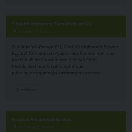
Eläinlääkäriasema Euro Medi Vet Oy
Kemintie 25, Tornio
Outi Kuisma-Parwar ELL, Cert VD Mahmood Parwar
ELL, ELT (Dr.med.vet) Ajanvaraus Pieneläimet: ma–
pe 9.00-15.00 Suureläimet: 050 340 5960
Mahdolliset muutokset ilmoitetaan
puhelinvastaajassa ja vastaanoton ovessa
Eläinlääkäri
Kuopion Eläinlääkärikeskus
Soikkokuja 12, Kuopio