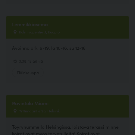
Lemmikkiasema
Kolmisopentie 3, Kuopio
Avoinna ark. 9-19, la 10-16, su 12-16
3.38, 13 ääntä
Eläinkauppa
Ravintola Miami
Yrttimaantie 26, Helsinki
Töyrynummella Helsingissä, loistava terassi minne
koirat ovat myös tervetulleita! Koirat ovat