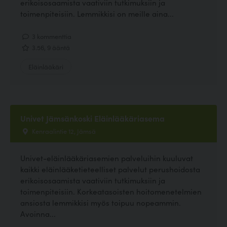
erikoisosaamista vaativiin tutkimuksiin ja
toimenpiteisiin. Lemmikkisi on meille aina...
3 kommenttia
3.56, 9 ääntä
Eläinlääkäri
Univet Jämsänkoski Eläinlääkäriasema
Kenraalintie 12, Jämsä
Univet-eläinlääkäriasemien palveluihin kuuluvat
kaikki eläinlääketieteelliset palvelut perushoidosta
erikoisosaamista vaativiin tutkimuksiin ja
toimenpiteisiin. Korkeatasoisten hoitomenetelmien
ansiosta lemmikkisi myös toipuu nopeammin.
Avoinna...