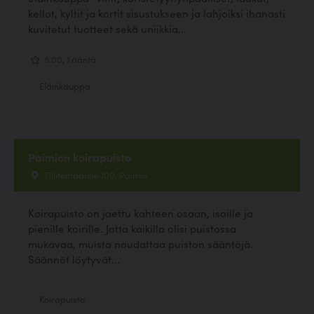
kellot, kyltit ja kortit sisustukseen ja lahjoiksi ihanasti
kuvitetut tuotteet sekä uniikkia...
5.00, 1 ääntä
Eläinkauppa
Paimion koirapuisto
Tiilitehtaantie 100, Paimio
Koirapuisto on jaettu kahteen osaan, isoille ja
pienille koirille. Jotta kaikilla olisi puistossa
mukavaa, muista noudattaa puiston sääntöjä.
Säännöt löytyvät...
Koirapuisto