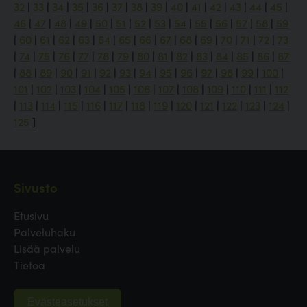
32
|
33
|
34
|
35
|
36
|
37
|
38
|
39
|
40
|
41
|
42
|
43
|
44
|
45
|
46
|
47
|
48
|
49
|
50
|
51
|
52
|
53
|
54
|
55
|
56
|
57
|
58
|
59
|
60
|
61
|
62
|
63
|
64
|
65
|
66
|
67
|
68
|
69
|
70
|
71
|
72
|
73
|
74
|
75
|
76
|
77
|
78
|
79
|
80
|
81
|
82
|
83
|
84
|
85
|
86
|
87
|
88
|
89
|
90
|
91
|
92
|
93
|
94
|
95
|
96
|
97
|
98
|
99
|
100
|
101
|
102
|
103
|
104
|
105
|
106
|
107
|
108
|
109
|
110
|
111
|
112
|
113
|
114
|
115
|
116
|
117
|
118
|
119
|
120
|
121
|
122
|
123
|
124
|
125
]
Sivusto
Etusivu
Palveluhaku
Lisää palvelu
Tietoa
Evästeasetukset