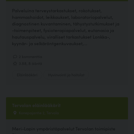
Palveluina terveystarkastukset, rokotukset,
hammashoidot, leikkaukset, laboratoriopalvelut,
diagnostinen kuvantaminen, tähystystutkimukset ja
-toimenpiteet, fysioterapiapalvelut, eutanasia ja
hautauspalvelu, viralliset tarkastukset Lonkka-,
kyynär- ja selkäröntgenkuvaukset,...
2 kommenttia
3.88, 8 ääntä
Eläinlääkäri
Hyvinvointi ja hoitolat
Tervolan eläinlääkärit
Konepajantie 2, Tervola
Meri-Lapin ympäristöpalvelut Tervolan toimipiste