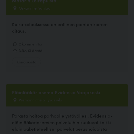
Matarin koirapuisto
Oskarintie, Vantaa
Koira-aitauksessa on erillinen pienten koirien
aitaus.
2 kommenttia
3.92, 13 ääntä
Koirapuisto
Eläinlääkäriasema Evidensia Vaajakoski
Vesmannintie 6, Jyväskylä
Parasta hoitoa parhaalle ystävällesi. Evidensia-
eläinlääkäriasemien palveluihin kuuluvat kaikki
eläinlääketieteelliset palvelut perushoidoista