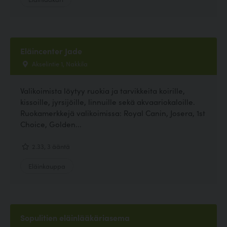
Eläincenter Jade
Akselintie 1, Nakkila
Valikoimista löytyy ruokia ja tarvikkeita koirille,
kissoille, jyrsijöille, linnuille sekä akvaariokaloille.
Ruokamerkkejä valikoimissa: Royal Canin, Josera, 1st
Choice, Golden...
2.33, 3 ääntä
Eläinkauppa
Sopulitien eläinlääkäriasema