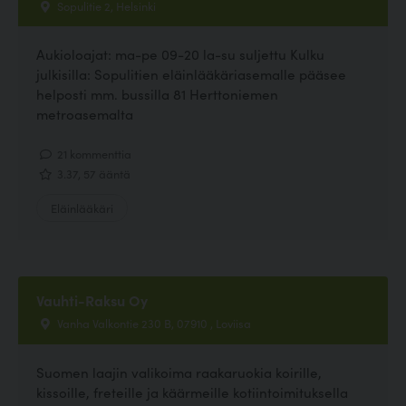
Sopulitie 2, Helsinki
Aukioloajat: ma-pe 09-20 la-su suljettu Kulku
julkisilla: Sopulitien eläinlääkäriasemalle pääsee
helposti mm. bussilla 81 Herttoniemen
metroasemalta
21 kommenttia
3.37, 57 ääntä
Eläinlääkäri
Vauhti-Raksu Oy
Vanha Valkontie 230 B, 07910 , Loviisa
Suomen laajin valikoima raakaruokia koirille,
kissoille, freteille ja käärmeille kotiintoimituksella