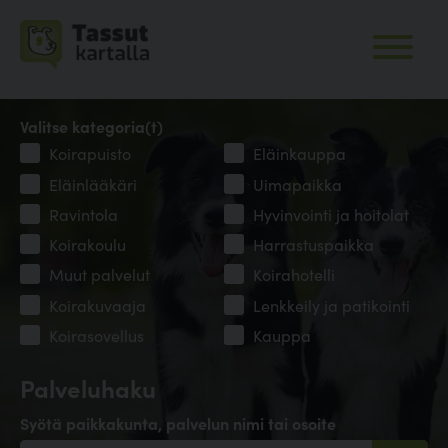
Valitse kategoria(t)
Koirapuisto
Eläinkauppa
Eläinlääkäri
Uimapaikka
Ravintola
Hyvinvointi ja hoitolat
Koirakoulu
Harrastuspaikka
Muut palvelut
Koirahotelli
Koirakuvaaja
Lenkkeily ja patikointi
Koirasovellus
Kauppa
Palveluhaku
Syötä paikkakunta, palvelun nimi tai osoite