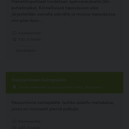
Pieneläinpotilaat hoidetaan ajanvarauksella (kts.
puhelinaika). Kiireellisissä tapauksissa aika
järjestetään samalle päivälle ja muissa tapauksissa
niin pian kuin...
4 kommenttia
3.52, 21 ääntä
Eläinlääkäri
Ounasrinteen koirapuisto
Ounasrinteentien ja Saaruantien risteys, Rovaniemi
Hessuntoria vastapäätä. Isohko aidattu metsäalue,
jossa on runsaasti pieniä polkuja.
6 kommenttia
4.00, 9 ääntä