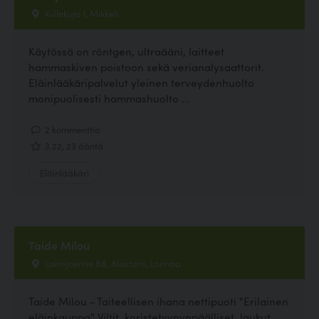
Kiillekuja 1, Mikkeli
Käytössä on röntgen, ultraääni, laitteet
hammaskiven poistoon sekä verianalysaattorit.
Eläinlääkäripalvelut yleinen terveydenhuolto
monipuolisesti hammashuolto ...
2 kommenttia
3.22, 23 ääntä
Eläinlääkäri
Taide Milou
Loimijoentie 88, Alastaro, Loimaa
Taide Milou - Taiteellisen ihana nettipuoti "Erilainen
eläinkauppa" Viltit, koristetyynynpäälliset, laukut,