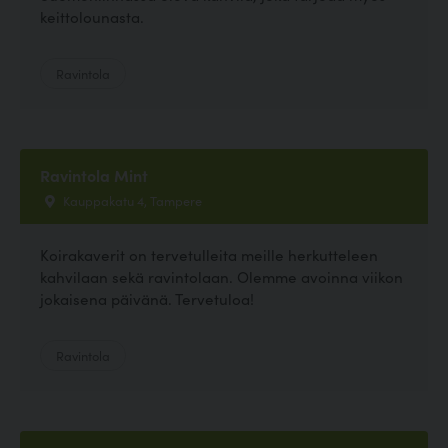
keittolounasta.
Ravintola
Ravintola Mint
Kauppakatu 4, Tampere
Koirakaverit on tervetulleita meille herkutteleen
kahvilaan sekä ravintolaan. Olemme avoinna viikon
jokaisena päivänä. Tervetuloa!
Ravintola