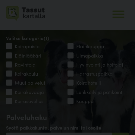
Valitse kategoria(t)
Koirapuisto
Eläinkauppa
Eläinlääkäri
Uimapaikka
Ravintola
Hyvinvointi ja hoitolat
Koirakoulu
Harrastuspaikka
Muut palvelut
Koirahotelli
Koirakuvaaja
Lenkkeily ja patikointi
Koirasovellus
Kauppa
Palveluhaku
Syötä paikkakunta, palvelun nimi tai osoite