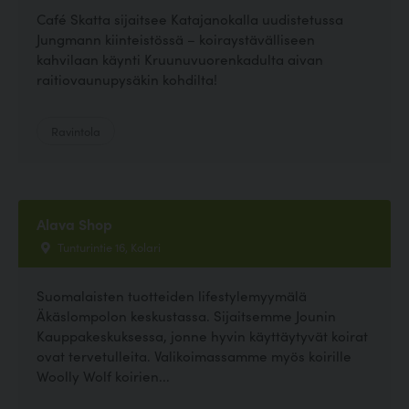
Café Skatta sijaitsee Katajanokalla uudistetussa
Jungmann kiinteistössä – koiraystävälliseen
kahvilaan käynti Kruunuvuorenkadulta aivan
raitiovaunupysäkin kohdilta!
Ravintola
Alava Shop
Tunturintie 16, Kolari
Suomalaisten tuotteiden lifestylemyymälä
Äkäslompolon keskustassa. Sijaitsemme Jounin
Kauppakeskuksessa, jonne hyvin käyttäytyvät koirat
ovat tervetulleita. Valikoimassamme myös koirille
Woolly Wolf koirien...