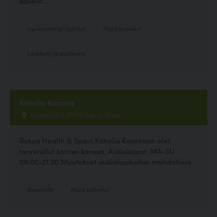
kaverit...
Hyvinvointi ja hoitolat
Muut palvelut
Lenkkeily ja patikointi
Kahvila Kaarna
Kuntoraitti 2, 91670 Rokua, Vaala
Rokua Health & Spa:n Kahvila Kaarnaan olet
tervetullut koirasi kanssa. Aukioloajat: MA-SU
09.00-21.30 Muutokset aukioloaikoihin mahdollisia.
Ravintola
Muut palvelut