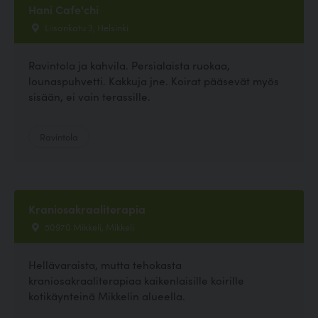
Hani Cafe'chi
Liisankatu 3, Helsinki
Ravintola ja kahvila. Persialaista ruokaa,
lounaspuhvetti. Kakkuja jne. Koirat pääsevät myös
sisään, ei vain terassille.
Ravintola
Kraniosakraaliterapia
50970 Mikkeli, Mikkeli
Hellävaraista, mutta tehokasta
kraniosakraaliterapiaa kaikenlaisille koirille
kotikäynteinä Mikkelin alueella.