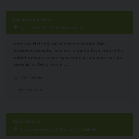
Koirapesula Kenai
Kytkintie 13a 00770 Helsinki, Helsinki
Kenai on Helsingissä sijaitseva koirien 24h
itsepalvelupesula, joka on suunniteltu ja varusteltu
helpottamaan kaiken kokoisten ja rotuisten koirien
pesemistä. Kenai syntyi...
5.00, 1 ääntä
Muut palvelut
Café Skatta
Kruunuvuorenkatu 4 00160 Helsinki, Helsinki