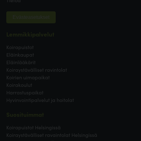
Evästeasetukset
Lemmikkipalvelut
Koirapuistot
Eläinkaupat
Eläinlääkärit
Koiraystävälliset ravintolat
Koirien uimapaikat
Koirakoulut
Harrastuspaikat
Hyvinvointipalvelut ja hoitolat
Suosituimmat
Koirapuistot Helsingissä
Koiraystävälliset ravaintolat Helsingissä