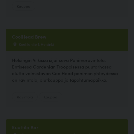
Kauppa
CoolHead Brew
Koetilantie 1, Helsinki
Helsingin Viikissä sijaitseva Panimoravintola.
Entisessä Gardenian Trooppisessa puutarhassa
olutta valmistavan CoolHead panimon yhteydessä
on ravintola, olutkauppa ja tapahtumapaikka.
Ravintola
Kauppa
Kuuttila Bar