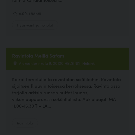
5.00, 1 ääntä
Hyvinvointi ja hoitolat
Ravintola Meillä Safars
Aleksanterinkatu 9, 00100 HELSINKI, Helsinki
Koirat tervetulleita ravintolan sisätiloihin. Ravintola
sijaitsee Kluuvin toisessa kerroksessa. Ravintolassa
tarjolla arkisin runsan buffet lounas,
viikonloppubrunssi sekä illallista. Aukioloajat: MA
11.00-15.30 TI– LA...
Ravintola