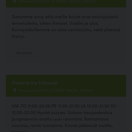
Vilhonvuorenkatu 7-9, 00500 Helsinki, Helsinki
Sanomme aina, että meille koirat ovat ensisijaisesti
tervetulleita, sitten ihmiset. Sisälle ja ulos.
Koiraystävillemme on aina vesitarjoilu, sekä yleensä
löytyy...
Ravintola
Pizzeria Via Tribunali
Kruunuvuorenkatu 4, 00160 Helsinki, Helsinki
MA-TO 11:00-20:30 PE 11:00-21:30 LA 12:00-21:30 SU
12:00-20:00 Hyvää pizzaa. Uuteen kauppakeskus
Jungmanniin avattu uusi ravintola. Vanhahtava
sisustus, rento tunnelma. Koirat pääsevät sisälle,
terassia...