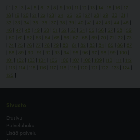
[
1
|
2
|
3
|
4
|
5
|
6
|
7
|
8
|
9
|
10
|
11
|
12
|
13
|
14
|
15
|
16
|
17
|
18
|
19
|
20
|
21
|
22
|
23
|
24
|
25
|
26
|
27
|
28
|
29
|
30
|
31
|
32
|
33
|
34
|
35
|
36
|
37
|
38
|
39
|
40
|
41
|
42
|
43
|
44
|
45
|
46
|
47
|
48
|
49
|
50
|
51
|
52
|
53
|
54
|
55
|
56
|
57
|
58
|
59
|
60
|
61
|
62
|
63
|
64
|
65
|
66
|
67
|
68
|
69
|
70
|
71
|
72
|
73
|
74
|
75
|
76
|
77
|
78
|
79
|
80
|
81
|
82
|
83
|
84
|
85
|
86
|
87
|
88
|
89
|
90
|
91
|
92
|
93
|
94
|
95
|
96
|
97
|
98
|
99
|
100
|
101
|
102
|
103
|
104
|
105
|
106
|
107
|
108
|
109
|
110
|
111
|
112
|
113
|
114
|
115
|
116
|
117
|
118
|
119
|
120
|
121
|
122
|
123
|
124
|
125
]
Sivusto
Etusivu
Palveluhaku
Lisää palvelu
Tietoa