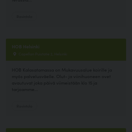
Ravintola
HOB Helsinki
Capellan Puistotie 2, Helsinki
HOB Kalasatamassa on Mukavuusalue koirille ja
myös palvelusväelle. Olut- ja viinihuoneen ovet
avautuvat joka päivä viimeistään klo 15 ja
tarjoamme...
Ravintola