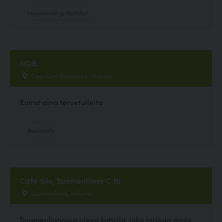
Hyvinvointi ja hoitolat
HOB
Capellan Puistotie 2, Helsinki
Koirat aina tervetulleita
Ravintola
Café Silo, Suomenlinna C 10
Suomenlinna, Helsinki
Suomenlinnassa oleva kahvila, joka tarjoaa myös