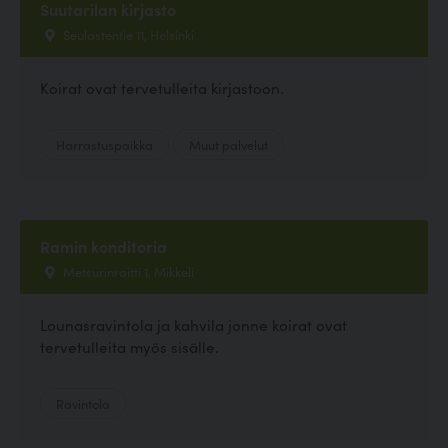
Suutarilan kirjasto
Seulastentie 11, Helsinki
Koirat ovat tervetulleita kirjastoon.
Harrastuspaikka
Muut palvelut
Ramin konditoria
Metsurinraitti 1, Mikkeli
Lounasravintola ja kahvila jonne koirat ovat
tervetulleita myös sisälle.
Ravintola