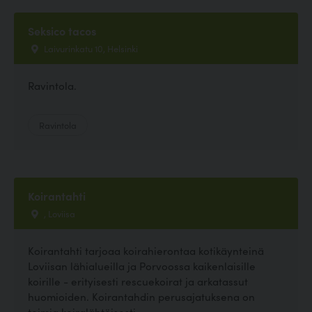
Seksico tacos
Laivurinkatu 10, Helsinki
Ravintola.
Ravintola
Koirantahti
, Loviisa
Koirantahti tarjoaa koirahierontaa kotikäynteinä
Loviisan lähialueilla ja Porvoossa kaikenlaisille
koirille - erityisesti rescuekoirat ja arkatassut
huomioiden. Koirantahdin perusajatuksena on
toimia koiralähtöisesti,...