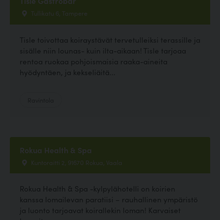
Tisle Gastrobar
Tullikatu 6, Tampere
Tisle toivottaa koiraystävät tervetulleiksi terassille ja
sisälle niin lounas- kuin ilta-aikaan! Tisle tarjoaa
rentoa ruokaa pohjoismaisia raaka-aineita
hyödyntäen, ja kekseliäitä...
Ravintola
Rokua Health & Spa
Kuntoraitti 2, 91670 Rokua, Vaala
Rokua Health & Spa -kylpylähotelli on koirien
kanssa lomailevan paratiisi – rauhallinen ympäristö
ja luonto tarjoavat koirallekin loman! Karvaiset