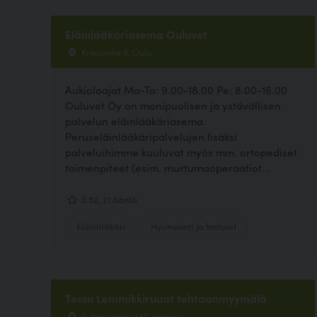
Eläinlääkäriasema Ouluvet
Krouvintie 5, Oulu
Aukioloajat Ma-To: 9.00-18.00 Pe: 8.00-16.00
Ouluvet Oy on monipuolisen ja ystävällisen
palvelun eläinlääkäriasema.
Peruseläinlääkäripalvelujen lisäksi
palveluihimme kuuluvat myös mm. ortopediset
toimenpiteet (esim. murtumaoperaatiot...
3.52, 21 ääntä
Eläinlääkäri
Hyvinvointi ja hoitolat
Tessu Lemmikkiruuat tehtaanmyymälä
Suhmurantie 143, Joensuu