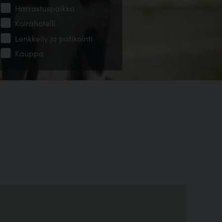
Harrastuspaikka
Koirahotelli
Lenkkeily ja patikointi
Kauppa