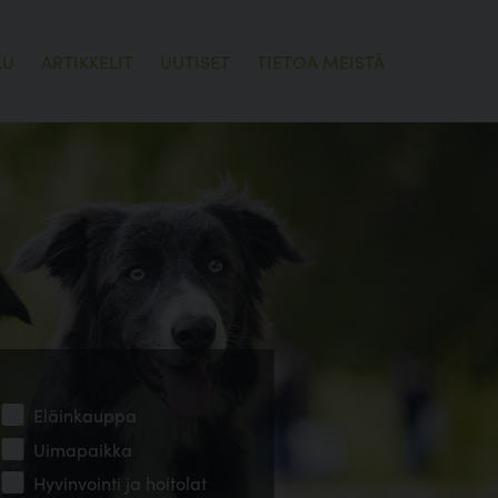
LU
ARTIKKELIT
UUTISET
TIETOA MEISTÄ
Eläinkauppa
Uimapaikka
Hyvinvointi ja hoitolat