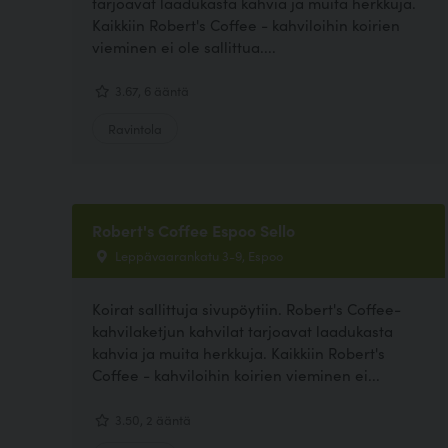
tarjoavat laadukasta kahvia ja muita herkkuja.
Kaikkiin Robert's Coffee - kahviloihin koirien
vieminen ei ole sallittua....
3.67, 6 ääntä
Ravintola
Robert's Coffee Espoo Sello
Leppävaarankatu 3-9, Espoo
Koirat sallittuja sivupöytiin. Robert's Coffee-
kahvilaketjun kahvilat tarjoavat laadukasta
kahvia ja muita herkkuja. Kaikkiin Robert's
Coffee - kahviloihin koirien vieminen ei...
3.50, 2 ääntä