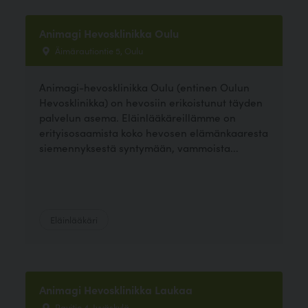
Animagi Hevosklinikka Oulu
Äimärautiontie 5, Oulu
Animagi-hevosklinikka Oulu (entinen Oulun
Hevosklinikka) on hevosiin erikoistunut täyden
palvelun asema. Eläinlääkäreillämme on
erityisosaamista koko hevosen elämänkaaresta
siemennyksestä syntymään, vammoista...
Eläinlääkäri
Animagi Hevosklinikka Laukaa
Ravitie 4, Jyväskylä