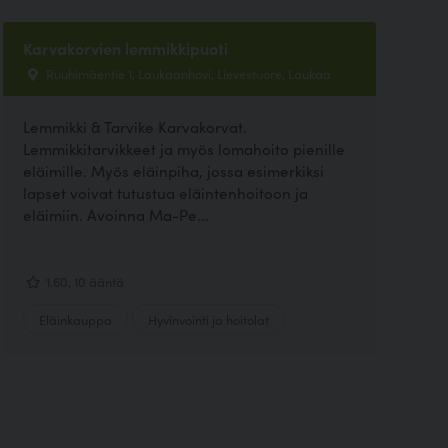
Karvakorvien lemmikkipuoti
Ruuhimäentie 1, Laukaanhovi, Lievestuore, Laukaa
Lemmikki & Tarvike Karvakorvat.
Lemmikkitarvikkeet ja myös lomahoito pienille
eläimille. Myös eläinpiha, jossa esimerkiksi
lapset voivat tutustua eläintenhoitoon ja
eläimiin. Avoinna Ma-Pe...
1.60, 10 ääntä
Eläinkauppa
Hyvinvointi ja hoitolat