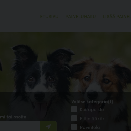
ETUSIVU
PALVELUHAKU
LISÄÄ PALVE
Valitse kategoria(t)
Koirapuisto
mi tai osoite
Eläinlääkäri
Ravintola