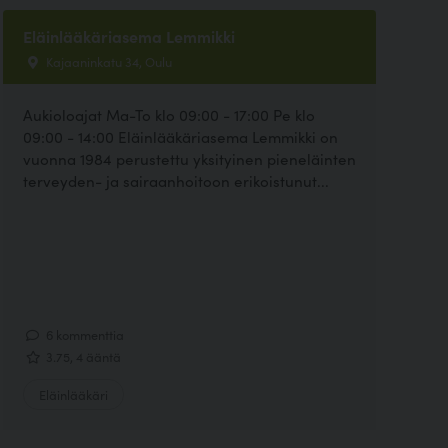
Eläinlääkäriasema Lemmikki
Kajaaninkatu 34, Oulu
Aukioloajat Ma-To klo 09:00 - 17:00 Pe klo
09:00 - 14:00 Eläinlääkäriasema Lemmikki on
vuonna 1984 perustettu yksityinen pieneläinten
terveyden- ja sairaanhoitoon erikoistunut...
6 kommenttia
3.75, 4 ääntä
Eläinlääkäri