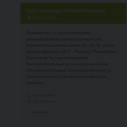
Oulun kaupungin eläinlääkäripalvelut
Poratie 7, Oulu
Pieneläinten ja tuotantoeläinten
peruseläinlääkäripalvelut ja neuvonta.
Vastaanotto avoinna arkisin klo 09-16, muina
aikoina päivystys 24/7. Palvelut: Pieneläimet
Rokotukset Terveystarkastukset
Pentuetarkastukset ja tunnistusmerkinnät
Ultraäänitutkimukset Lemmikkieläinpassi ja
tunnistusmerkintä Virallisten asiakirjojen
laadinta...
4 kommenttia
3.10, 70 ääntä
Eläinlääkäri