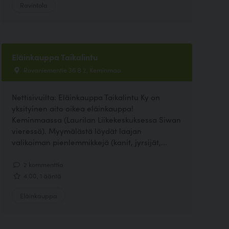
Ravintola
Eläinkauppa Taikalintu
Rovaniementie 36 B 2, Keminmaa
Nettisivuilta: Eläinkauppa Taikalintu Ky on
yksityinen aito oikea eläinkauppa!
Keminmaassa (Laurilan Liikekeskuksessa Siwan
vieressä). Myymälästä löydät laajan
valikoiman pienlemmikkejä (kanit, jyrsijät,...
2 kommenttia
4.00, 1 ääntä
Eläinkauppa