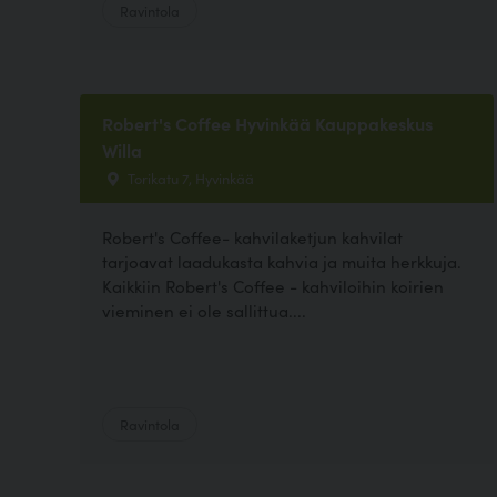
Ravintola
Robert's Coffee Hyvinkää Kauppakeskus
Willa
Torikatu 7, Hyvinkää
Robert's Coffee- kahvilaketjun kahvilat
tarjoavat laadukasta kahvia ja muita herkkuja.
Kaikkiin Robert's Coffee - kahviloihin koirien
vieminen ei ole sallittua....
Ravintola