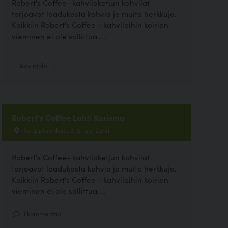
Robert's Coffee- kahvilaketjun kahvilat
tarjoavat laadukasta kahvia ja muita herkkuja.
Kaikkiin Robert's Coffee - kahviloihin koirien
vieminen ei ole sallittua....
Ravintola
Robert's Coffee Lahti Karisma
Kauppiaankatu 2, 2. krs, Lahti
Robert's Coffee- kahvilaketjun kahvilat
tarjoavat laadukasta kahvia ja muita herkkuja.
Kaikkiin Robert's Coffee - kahviloihin koirien
vieminen ei ole sallittua....
1 kommenttia