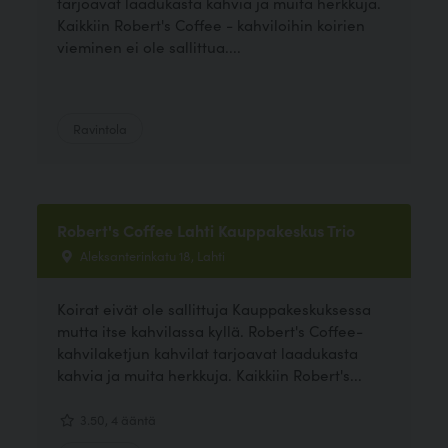
tarjoavat laadukasta kahvia ja muita herkkuja.
Kaikkiin Robert's Coffee - kahviloihin koirien
vieminen ei ole sallittua....
Ravintola
Robert's Coffee Lahti Kauppakeskus Trio
Aleksanterinkatu 18, Lahti
Koirat eivät ole sallittuja Kauppakeskuksessa
mutta itse kahvilassa kyllä. Robert's Coffee-
kahvilaketjun kahvilat tarjoavat laadukasta
kahvia ja muita herkkuja. Kaikkiin Robert's...
3.50, 4 ääntä