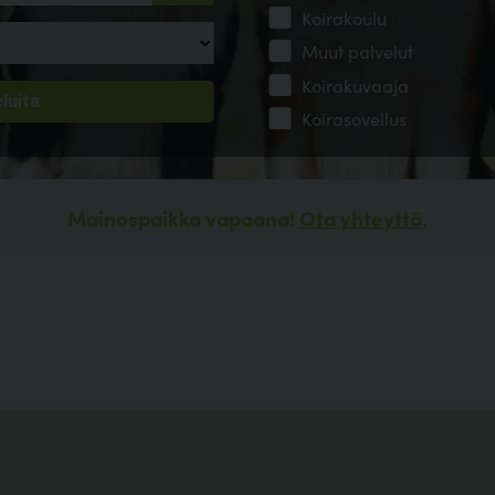
Koirakoulu
Muut palvelut
Koirakuvaaja
Koirasovellus
Mainospaikka vapaana!
Ota yhteyttä.