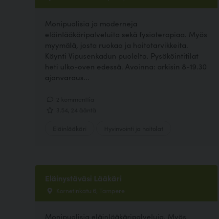
Monipuolisia ja moderneja
eläinlääkäripalveluita sekä fysioterapiaa. Myös
myymälä, josta ruokaa ja hoitotarvikkeita.
Käynti Vipusenkadun puolelta. Pysäköintitilat
heti ulko-oven edessä. Avoinna: arkisin 8-19.30
ajanvaraus...
2 kommenttia
3.54, 24 ääntä
Eläinlääkäri
Hyvinvointi ja hoitolat
Eläinystäväsi Lääkäri
Kornetinkatu 6, Tampere
Monipuolisia eläinlääkäripalveluja. Myös