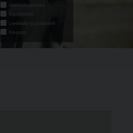
Harrastuspaikka
Koirahotelli
Lenkkeily ja patikointi
Kauppa