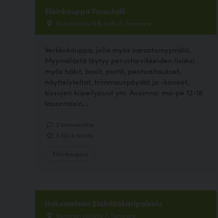
Eläinkauppa Tassutalli
Rasulankatu 9 B, halli 13, Tampere
Verkkokauppa, jolla myös varastomyymälä.
Myymälästä löytyy perustarvikkeiden lisäksi
myös häkit, boxit, portit, pentuaitaukset,
näyttelyteltat, trimmauspöydät ja -koneet,
kissojen kiipeilypuut ym. Avoinna: ma-pe 12-18
lauantaisin...
2 kommenttia
3.50, 4 ääntä
Eläinkauppa
Hakametsän Eläinlääkäripalvelu
Sammon valtatie 7, Tampere