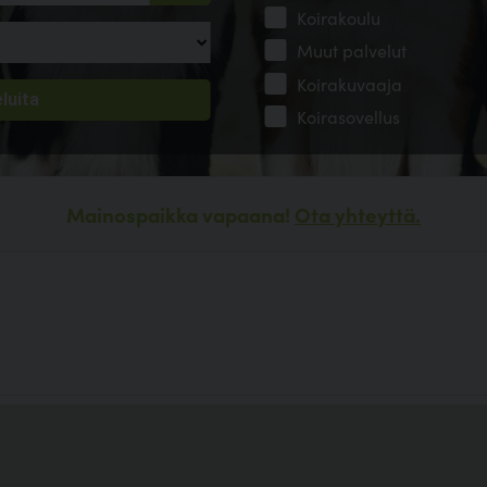
Koirakoulu
Muut palvelut
Koirakuvaaja
Koirasovellus
Mainospaikka vapaana!
Ota yhteyttä.