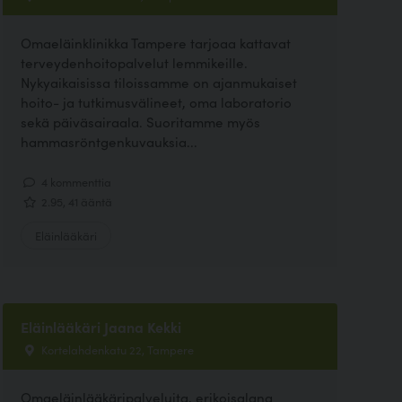
Omaeläinklinikka Tampere tarjoaa kattavat
terveydenhoitopalvelut lemmikeille.
Nykyaikaisissa tiloissamme on ajanmukaiset
hoito- ja tutkimusvälineet, oma laboratorio
sekä päiväsairaala. Suoritamme myös
hammasröntgenkuvauksia...
4 kommenttia
2.95, 41 ääntä
Eläinlääkäri
Eläinlääkäri Jaana Kekki
Kortelahdenkatu 22, Tampere
Omaeläinlääkäripalveluita, erikoisalana