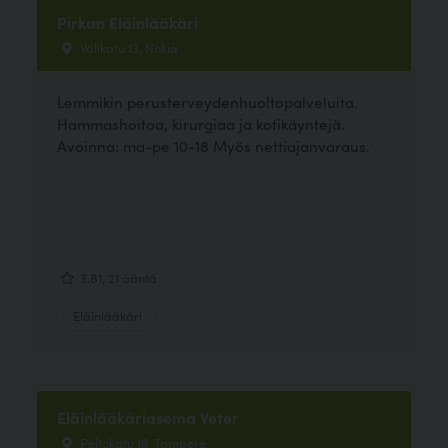
Pirkan Eläinlääkäri
Välikatu 13, Nokia
Lemmikin perusterveydenhuoltopalveluita.
Hammashoitoa, kirurgiaa ja kotikäyntejä.
Avoinna: ma-pe 10-18 Myös nettiajanvaraus.
3.81, 21 ääntä
Eläinlääkäri
Eläinlääkäriasema Veter
Peltokatu 16, Tampere