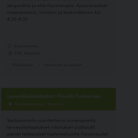
akupunktio ja eläinfysioterapia. Ajanvaraukset
maanantaisin, tiistaisin ja keskiviikkoisin klo
8.30-9.30
6 kommenttia
3.90, 49 ääntä
Eläinlääkäri
Hyvinvointi ja hoitolat
Lemmikkieläinlääkäri Päivikki Pekkarinen
Possijärvenkatu 3, Tampere
Vastaanotolla suoritettavia toimenpiteitä:
terveystarkastukset rokotukset sisätaudit
pienet leikkaukset hammashuolto ihosairaudet