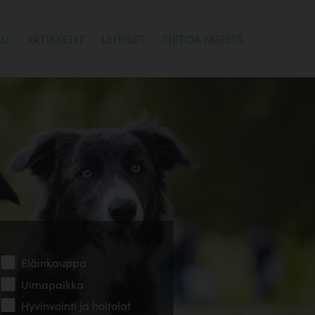
LU
ARTIKKELIT
UUTISET
TIETOA MEISTÄ
Eläinkauppa
Uimapaikka
Hyvinvointi ja hoitolat