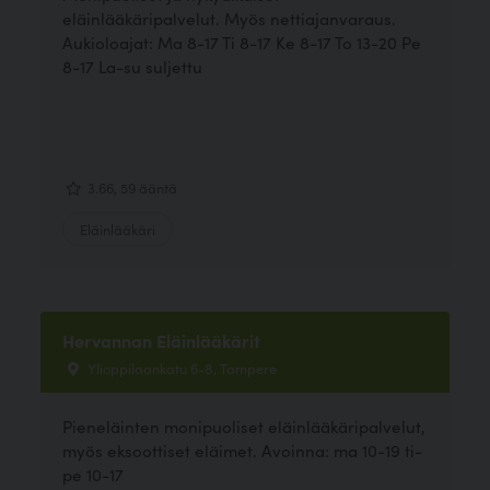
eläinlääkäripalvelut. Myös nettiajanvaraus.
Aukioloajat: Ma 8-17 Ti 8-17 Ke 8-17 To 13-20 Pe
8-17 La-su suljettu
3.66, 59 ääntä
Eläinlääkäri
Hervannan Eläinlääkärit
Ylioppilaankatu 6-8, Tampere
Pieneläinten monipuoliset eläinlääkäripalvelut,
myös eksoottiset eläimet. Avoinna: ma 10-19 ti-
pe 10-17