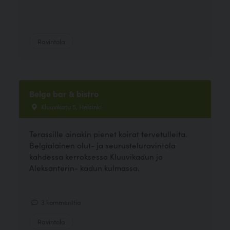
Ravintola
Belge bar & bistro
Kluuvikatu 5, Helsinki
Terassille ainakin pienet koirat tervetulleita.
Belgialainen olut- ja seurusteluravintola
kahdessa kerroksessa Kluuvikadun ja
Aleksanterin- kadun kulmassa.
3 kommenttia
Ravintola