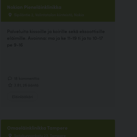
Nokian Pieneläinklinikka
Sipiläntie 2, Valintatalon kiinteistö, Nokia
Palveluita kissoille ja koirille sekä eksoottisille
eläimille. Avoinna: ma ja ke 11-19 ti ja to 10-17
pe 9-16
18 kommenttia
3.81, 26 ääntä
Eläinlääkäri
Omaeläinklinikka Tampere
Satakunnankatu 23, Tampere