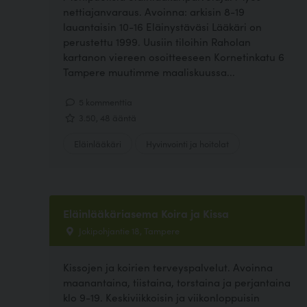
nettiajanvaraus. Avoinna: arkisin 8-19
lauantaisin 10-16 Eläinystäväsi Lääkäri on
perustettu 1999. Uusiin tiloihin Raholan
kartanon viereen osoitteeseen Kornetinkatu 6
Tampere muutimme maaliskuussa...
5 kommenttia
3.50, 48 ääntä
Eläinlääkäri
Hyvinvointi ja hoitolat
Eläinlääkäriasema Koira ja Kissa
Jokipohjantie 18, Tampere
Kissojen ja koirien terveyspalvelut. Avoinna
maanantaina, tiistaina, torstaina ja perjantaina
klo 9-19. Keskiviikkoisin ja viikonloppuisin