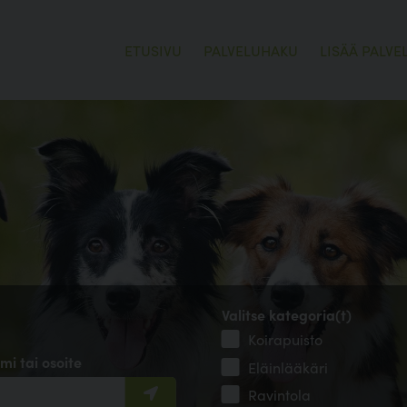
ETUSIVU
PALVELUHAKU
LISÄÄ PALVE
Valitse kategoria(t)
Koirapuisto
mi tai osoite
Eläinlääkäri
Ravintola