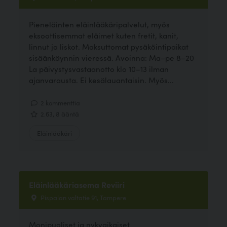
Pieneläinten eläinlääkäripalvelut, myös
eksoottisemmat eläimet kuten fretit, kanit,
linnut ja liskot. Maksuttomat pysäköintipaikat
sisäänkäynnin vieressä. Avoinna: Ma–pe 8–20
La päivystysvastaanotto klo 10–13 ilman
ajanvarausta. Ei kesälauantaisin. Myös...
2 kommenttia
2.63, 8 ääntä
Eläinlääkäri
Eläinlääkäriasema Reviiri
Pispalan valtatie 91, Tampere
Monipuoliset ja nykyaikaiset