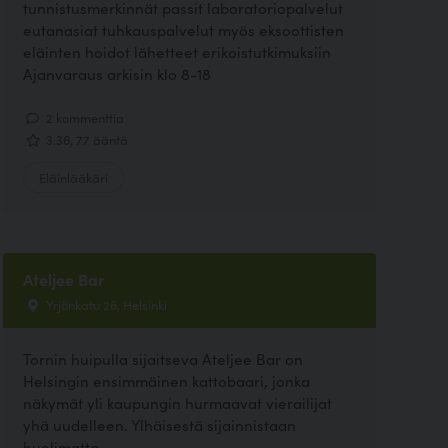
tunnistusmerkinnät passit laboratoriopalvelut
eutanasiat tuhkauspalvelut myös eksoottisten
eläinten hoidot lähetteet erikoistutkimuksiin
Ajanvaraus arkisin klo 8-18
2 kommenttia
3.36, 77 ääntä
Eläinlääkäri
Ateljee Bar
Yrjönkatu 26, Helsinki
Tornin huipulla sijaitseva Ateljee Bar on
Helsingin ensimmäinen kattobaari, jonka
näkymät yli kaupungin hurmaavat vierailijat
yhä uudelleen. Ylhäisestä sijainnistaan
huolimatta...