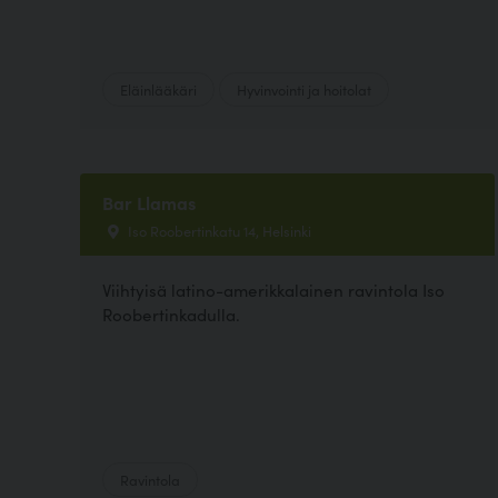
Eläinlääkäri
Hyvinvointi ja hoitolat
Bar Llamas
Iso Roobertinkatu 14, Helsinki
Viihtyisä latino-amerikkalainen ravintola Iso
Roobertinkadulla.
Ravintola