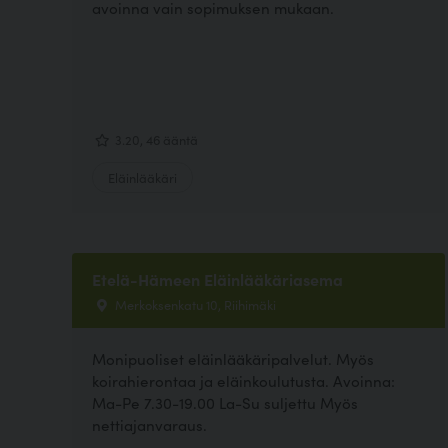
avoinna vain sopimuksen mukaan.
3.20, 46 ääntä
Eläinlääkäri
Etelä-Hämeen Eläinlääkäriasema
Merkoksenkatu 10, Riihimäki
Monipuoliset eläinlääkäripalvelut. Myös
koirahierontaa ja eläinkoulutusta. Avoinna:
Ma-Pe 7.30-19.00 La-Su suljettu Myös
nettiajanvaraus.