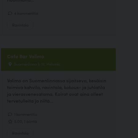
4 kommenttia
Ravintola
Cafe Bar Valimo
Suomenlinna b 13, Helsinki
Valimo on Suomenlinnassa sijaitseva, kesäisin
toimiva kahvila, ravintola, kokous- ja juhlatila
ja vierasvenesatama. Koirat ovat aina olleet
tervetulleita ja niitä...
1 kommenttia
5.00, 1 ääntä
Ravintola