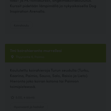
toko- ja PK-tottiskurssit, ongelmakoirakoulutus.
Kurssit pidetään lämpimällä ja nykyaikaisella Dog
Inspiration Arenalla.
Koirakoulu
Tmi koirahieronta murrellesi
Thyyrantie 6, Paimio
Koulutettu koirahieroja Turun seudulla (Turku,
Kaarina, Paimio, Sauvo, Salo, Raisio ja Lieto).
Hieronta joko koiran kotona tai Paimion
toimipisteessä.
5.00, 4 ääntä
Hyvinvointi ja hoitolat