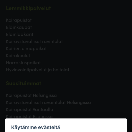
Lemmikkipalvelut
Koirapuistot
Eläinkaupat
Eläinlääkärit
Koiraystävälliset ravintolat
Koirien uimapaikat
Koirakoulut
Harrastuspaikat
Hyvinvointipalvelut ja hoitolat
Suosituimmat
Koirapuistot Helsingissä
Koiraystävälliset ravaintolat Helsingissä
Koirapuistot Vantaalla
Koirapuistot Espoossa
Koirapuistot Turussa
Käytämme evästeitä
Eläinlääkäri Helsingissä