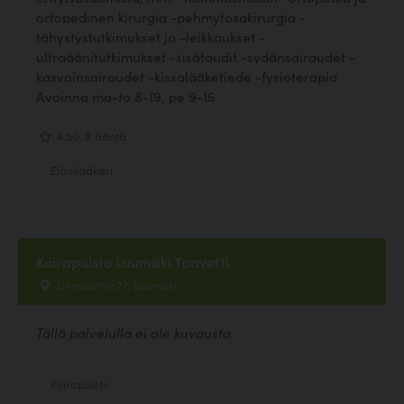
ortopedinen kirurgia -pehmytosakirurgia -
tähystystutkimukset ja -leikkaukset -
ultraäänitutkimukset -sisätaudit -sydänsairaudet -
kasvainsairaudet -kissalääketiede -fysioterapia
Avoinna ma-to 8-19, pe 9-15
4.50, 8 ääntä
Eläinlääkäri
Koirapuisto Luumäki Taavetti
Linnalantie 27, Luumäki
Tällä palvelulla ei ole kuvausta.
Koirapuisto