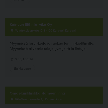
Kainuun Eläintarvike Oy
Väinämöisenkatu 10, 87100 Kajaani, Kajaani
Myynnissä tarvikkeita ja ruokaa lemmikkieläimille.
Myynnissä akvaariokaloja, jyrsijöitä ja lintuja.
3.00, 1 ääntä
Eläinkauppa
Omaeläinklinikka Hämeenlinna
Pitkätanhuankatu 2, Hämeenlinna