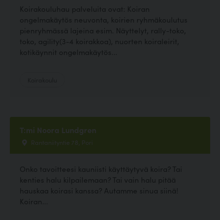
Koirakouluhau palveluita ovat: Koiran
ongelmakäytös neuvonta, koirien ryhmäkoulutus
pienryhmässä lajeina esim. Näyttelyt, rally-toko,
toko, agility(3-4 koirakkoa), nuorten koiraleirit,
kotikäynnit ongelmakäytös...
Koirakoulu
T:mi Noora Lundgren
Rantaniityntie 78, Pori
Onko tavoitteesi kauniisti käyttäytyvä koira? Tai
kenties halu kilpailemaan? Tai vain halu pitää
hauskaa koirasi kanssa? Autamme sinua siinä!
Koiran...