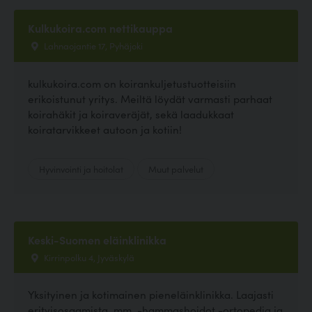
Kulkukoira.com nettikauppa
Lahnaojantie 17, Pyhäjoki
kulkukoira.com on koirankuljetustuotteisiin
erikoistunut yritys. Meiltä löydät varmasti parhaat
koirahäkit ja koiraveräjät, sekä laadukkaat
koiratarvikkeet autoon ja kotiin!
Hyvinvointi ja hoitolat
Muut palvelut
Keski-Suomen eläinklinikka
Kirrinpolku 4, Jyväskylä
Yksityinen ja kotimainen pieneläinklinikka. Laajasti
erityisosaamista, mm. -hammashoidot -ortopedia ja