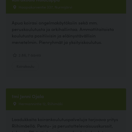
Haapakorventie 337, Nurmijärvi
Apua koirasi ongelmakäytöksiin sekä mm.
peruskoulutusta ja arkihallintaa. Ammattitaitoista
koulutusta positiivisin ja eläinystävällisin
menetelmin. Pienryhmät ja yksityiskoulutus.
2.86, 7 ääntä
Koirakoulu
tmi Jenni Ojala
Hermannintie 12, Riihimäki
Laadukkaita koirankoulutuspalveluja tarjoava yritys
Riihimäellä. Pentu- ja perustottelevaisuuskurssit,