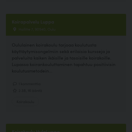
Koirapalvelu Luppa
Hallitie 7, 90940, Oulu
Oululainen koirakoulu tarjoaa koulutusta
käyttäytymisongelmiin sekä erilaisia kursseja ja
palveluita kaiken ikäisille ja tasoisille koirakoille.
Lupassa koirankouluttaminen tapahtuu positiivisin
koulutusmetodein...
1 kommenttia
2.38, 16 ääntä
Koirakoulu
Koirakoulu HulaLuppa