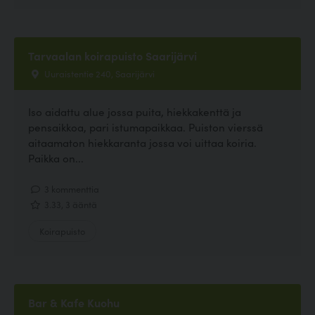
Tarvaalan koirapuisto Saarijärvi
Uuraistentie 240, Saarijärvi
Iso aidattu alue jossa puita, hiekkakenttä ja
pensaikkoa, pari istumapaikkaa. Puiston vierssä
aitaamaton hiekkaranta jossa voi uittaa koiria.
Paikka on...
3 kommenttia
3.33, 3 ääntä
Koirapuisto
Bar & Kafe Kuohu