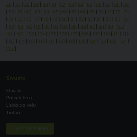
46
|
47
|
48
|
49
|
50
|
51
|
52
|
53
|
54
|
55
|
56
|
57
|
58
|
59
|
60
|
61
|
62
|
63
|
64
|
65
|
66
|
67
|
68
|
69
|
70
|
71
|
72
|
73
|
74
|
75
|
76
|
77
|
78
|
79
|
80
|
81
|
82
|
83
|
84
|
85
|
86
|
87
|
88
|
89
|
90
|
91
|
92
|
93
|
94
|
95
|
96
|
97
|
98
|
99
|
100
|
101
|
102
|
103
|
104
|
105
|
106
|
107
|
108
|
109
|
110
|
111
|
112
|
113
|
114
|
115
|
116
|
117
|
118
|
119
|
120
|
121
|
122
|
123
|
124
|
125
]
Sivusto
Etusivu
Palveluhaku
Lisää palvelu
Tietoa
Evästeasetukset