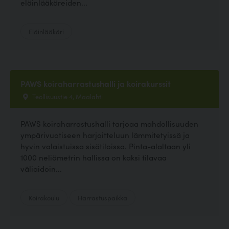
eläinlääkäreiden...
Eläinlääkäri
PAWS koiraharrastushalli ja koirakurssit
Teollisuustie 4, Maalahti
PAWS koiraharrastushalli tarjoaa mahdollisuuden
ympärivuotiseen harjoitteluun lämmitetyissä ja
hyvin valaistuissa sisätiloissa. Pinta-alaltaan yli
1000 neliömetrin hallissa on kaksi tilavaa
väliaidoin...
Koirakoulu
Harrastuspaikka