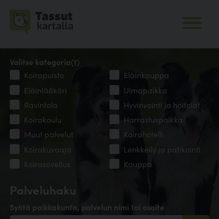
Valitse kategoria(t)
Koirapuisto
Eläinkauppa
Eläinlääkäri
Uimapaikka
Ravintola
Hyvinvointi ja hoitolat
Koirakoulu
Harrastuspaikka
Muut palvelut
Koirahotelli
Koirakuvaaja
Lenkkeily ja patikointi
Koirasovellus
Kauppa
Palveluhaku
Syötä paikkakunta, palvelun nimi tai osoite