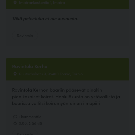
Imatrankoskentie 1, Imatra
Tällä palvelulla ei ole kuvausta.
Ravintola
Ravintola Kerho
Puutarhakatu 9, 95400 Tornio, Tornio
Ravintola Kerhon baariin pääsevät ainakin
pienikokoiset koirat. Henkilökunta on ystävällistä ja
baarissa vallitsi koiramyönteinen ilmapiiri!
1 kommenttia
3.00, 2 ääntä
Ravintola