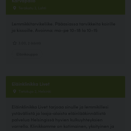
Karvapallo
Teräkatu 3, Lahti
Lemmikkitarvikeliike. Pääasiassa tarvikkeita koirille
ja kissoille. Avoinna: ma–pe 10–18 la 10–15
3.00, 2 ääntä
Eläinkauppa
Eläinklinikka Livet
Tietokuja 2, Helsinki
Eläinklinikka Livet tarjoaa sinulle ja lemmikillesi
ystävällistä ja laaja-alaista eläinlääkinnällistä
palvelua Helsingissä hyvien kulkuyhteyksien
varrella. Klinikkamme on kotimainen, yksityinen ja