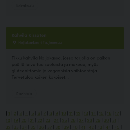
Koirakoulu
Kahvila Kissaten
Noljakankaari 7a, Joensuu
Pikku kahvila Noljakassa, jossa tarjolla on paikan
päällä leivottua suolaista ja makeaa, myös
gluteenittomia ja vegaanisia vaihtoehtoja.
Tervetuloa kaiken kokoiset...
Ravintola
[
1
|
2
|
3
|
4
|
5
|
6
|
7
|
8
|
9
|
10
|
11
|
12
|
13
|
14
|
15
|
16
|
17
|
18
|
19
|
20
|
21
|
22
|
23
|
24
|
25
|
26
|
27
|
28
|
29
|
30
|
31
|
32
|
33
|
34
|
35
|
36
|
37
|
38
|
39
|
40
|
41
|
42
|
43
|
44
|
45
|