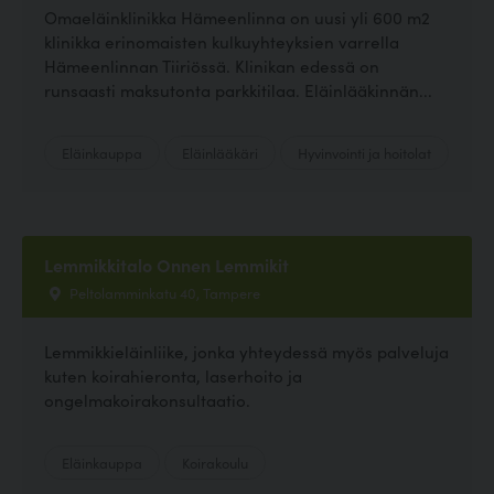
Omaeläinklinikka Hämeenlinna on uusi yli 600 m2
klinikka erinomaisten kulkuyhteyksien varrella
Hämeenlinnan Tiiriössä. Klinikan edessä on
runsaasti maksutonta parkkitilaa. Eläinlääkinnän...
Eläinkauppa
Eläinlääkäri
Hyvinvointi ja hoitolat
Lemmikkitalo Onnen Lemmikit
Peltolamminkatu 40, Tampere
Lemmikkieläinliike, jonka yhteydessä myös palveluja
kuten koirahieronta, laserhoito ja
ongelmakoirakonsultaatio.
Eläinkauppa
Koirakoulu