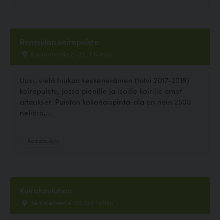
Renssulan koirapuisto
Korjaamontie 21-23, Ylivieska
Uusi, vielä hiukan keskeneräinen (talvi 2017-2018)
koirapuisto, jossa pienille ja isoille koirille omat
aitaukset. Puiston kokonaispinta-ala on noin 2500
neliötä,...
Koirapuisto
Koirakouluhau
Terriniementie 136, Orimattila