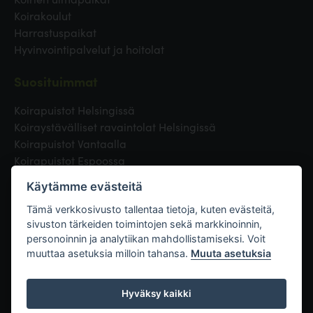
Koirakoulut
Harrastuspaikat
Hyvinvointipalvelut ja hoitolat
Suosituimmat
Koirapuistot Helsingissä
Koiraystävälliset ravaintolat Helsingissä
Koirapuistot Vantaalla
Koirapuistot Espoossa
Koirapuistot Turussa
Käytämme evästeitä
Eläinlääkäri Helsingissä
Koirapuistot Tampereella
Tämä verkkosivusto tallentaa tietoja, kuten evästeitä,
sivuston tärkeiden toimintojen sekä markkinoinnin,
personoinnin ja analytiikan mahdollistamiseksi. Voit
Linkit
muuttaa asetuksia milloin tahansa.
Muuta asetuksia
Hyväksy kaikki