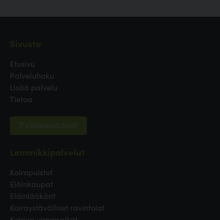
Sivusto
Etusivu
Palveluhaku
Lisää palvelu
Tietoa
Evästeasetukset
Lemmikkipalvelut
Koirapuistot
Eläinkaupat
Eläinlääkärit
Koiraystävälliset ravintolat
Koirien uimapaikat