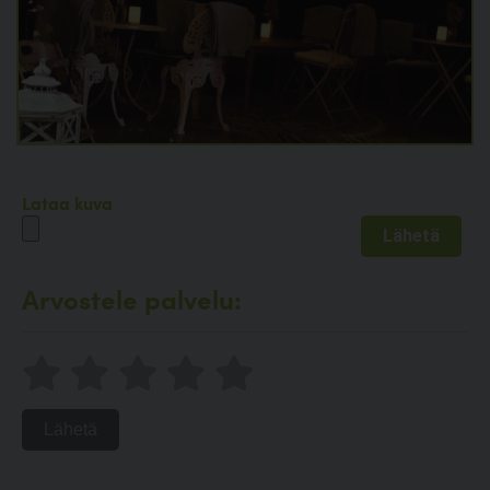
Lataa kuva
Arvostele palvelu:
Lähetä