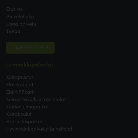
Etusivu
Palveluhaku
Lisää palvelu
Tietoa
Evästeasetukset
Lemmikkipalvelut
Koirapuistot
Eläinkaupat
Eläinlääkärit
Koiraystävälliset ravintolat
Koirien uimapaikat
Koirakoulut
Harrastuspaikat
Hyvinvointipalvelut ja hoitolat