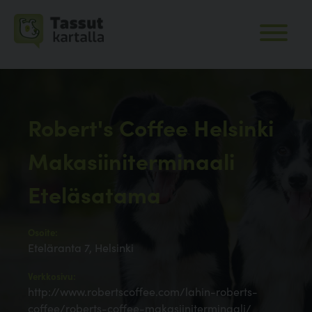
Robert's Coffee Helsinki
Makasiiniterminaali
Eteläsatama
Osoite:
Eteläranta 7, Helsinki
Verkkosivu:
http://www.robertscoffee.com/lahin-roberts-
coffee/roberts-coffee-makasiiniterminaali/