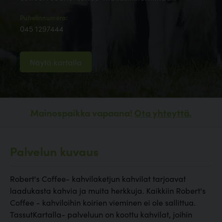
Puhelinnumero:
045 1297444
Näytä kartalla
Mainospaikka vapaana!
Ota yhteyttä.
Palvelun kuvaus
Robert's Coffee- kahvilaketjun kahvilat tarjoavat
laadukasta kahvia ja muita herkkuja. Kaikkiin Robert's
Coffee - kahviloihin koirien vieminen ei ole sallittua.
TassutKartalla- palveluun on koottu kahvilat, joihin