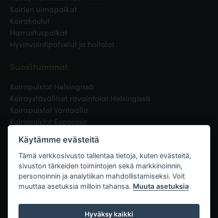
Koirien uimapaikat
Koirakoulut
Harrastuspaikat
Hyvinvointipalvelut ja hoitolat
Suosituimmat
Koirapuistot Helsingissä
Koiraystävälliset ravaintolat Helsingissä
Koirapuistot Vantaalla
Koirapuistot Espoossa
Koirapuistot Turussa
Käytämme evästeitä
Eläinlääkäri Helsingissä
Koirapuistot Tampereella
Tämä verkkosivusto tallentaa tietoja, kuten evästeitä,
sivuston tärkeiden toimintojen sekä markkinoinnin,
personoinnin ja analytiikan mahdollistamiseksi. Voit
Linkit
muuttaa asetuksia milloin tahansa.
Muuta asetuksia
Hyväksy kaikki