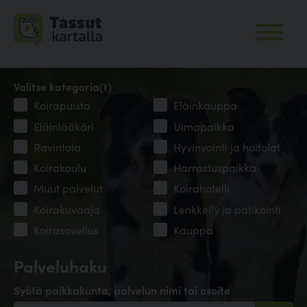
Valitse kategoria(t)
Koirapuisto
Eläinkauppa
Eläinlääkäri
Uimapaikka
Ravintola
Hyvinvointi ja hoitolat
Koirakoulu
Harrastuspaikka
Muut palvelut
Koirahotelli
Koirakuvaaja
Lenkkeily ja patikointi
Koirasovellus
Kauppa
Palveluhaku
Syötä paikkakunta, palvelun nimi tai osoite