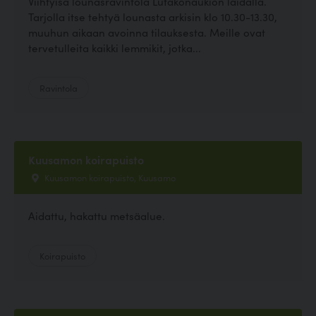
Viihtyisä lounasravintola Lutakonaukion laidalla.
Tarjolla itse tehtyä lounasta arkisin klo 10.30-13.30,
muuhun aikaan avoinna tilauksesta. Meille ovat
tervetulleita kaikki lemmikit, jotka...
Ravintola
Kuusamon koirapuisto
Kuusamon koirapuisto, Kuusamo
Aidattu, hakattu metsäalue.
Koirapuisto