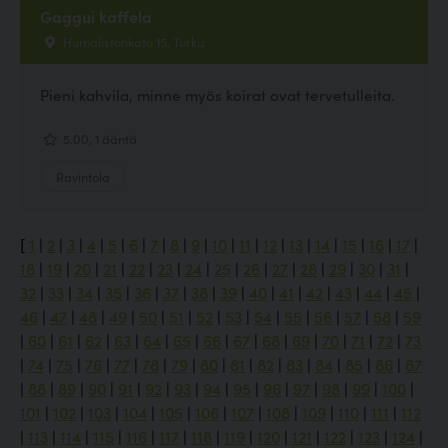
Gaggui kaffela
Humalistonkatu 15, Turku
Pieni kahvila, minne myös koirat ovat tervetulleita.
5.00, 1 ääntä
Ravintola
[
1
|
2
|
3
|
4
|
5
|
6
|
7
|
8
|
9
|
10
|
11
|
12
|
13
|
14
|
15
|
16
|
17
|
18
|
19
|
20
|
21
|
22
|
23
|
24
|
25
|
26
|
27
|
28
|
29
|
30
|
31
|
32
|
33
|
34
|
35
|
36
|
37
|
38
|
39
|
40
|
41
|
42
|
43
|
44
|
45
|
46
|
47
|
48
|
49
|
50
|
51
|
52
|
53
|
54
|
55
|
56
|
57
|
58
|
59
|
60
|
61
|
62
|
63
|
64
|
65
|
66
|
67
|
68
|
69
|
70
|
71
|
72
|
73
|
74
|
75
|
76
|
77
|
78
|
79
|
80
|
81
|
82
|
83
|
84
|
85
|
86
|
87
|
88
|
89
|
90
|
91
|
92
|
93
|
94
|
95
|
96
|
97
|
98
|
99
|
100
|
101
|
102
|
103
|
104
|
105
|
106
|
107
|
108
|
109
|
110
|
111
|
112
|
113
|
114
|
115
|
116
|
117
|
118
|
119
|
120
|
121
|
122
|
123
|
124
|