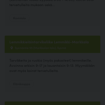
tervetulleita mukaan sekä...
Ravintola
Lemmikkieläintarvikeliike Lemmikki-Markkala
Sysmäntie 55 (Markkalan talo), Sysmä
Tarvikkeita ja ruokia (myös pakasteet) lemmikeille.
Avoinna arkisin 9-17 ja lauantaisin 9-13. Myymälään
ovat myös koirat tervetulleita.
Eläinkauppa