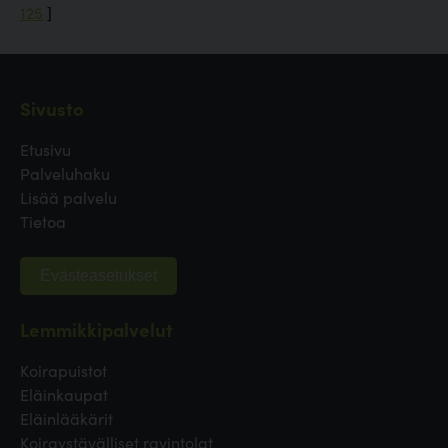
125
]
Sivusto
Etusivu
Palveluhaku
Lisää palvelu
Tietoa
Evästeasetukset
Lemmikkipalvelut
Koirapuistot
Eläinkaupat
Eläinlääkärit
Koiraystävälliset ravintolat