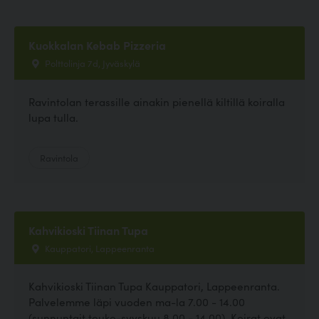
Kuokkalan Kebab Pizzeria
Polttolinja 7d, Jyväskylä
Ravintolan terassille ainakin pienellä kiltillä koiralla
lupa tulla.
Ravintola
Kahvikioski Tiinan Tupa
Kauppatori, Lappeenranta
Kahvikioski Tiinan Tupa Kauppatori, Lappeenranta.
Palvelemme läpi vuoden ma-la 7.00 - 14.00
(sunnuntait touko-syyskuu 8.00 - 14.00). Koirat ovat