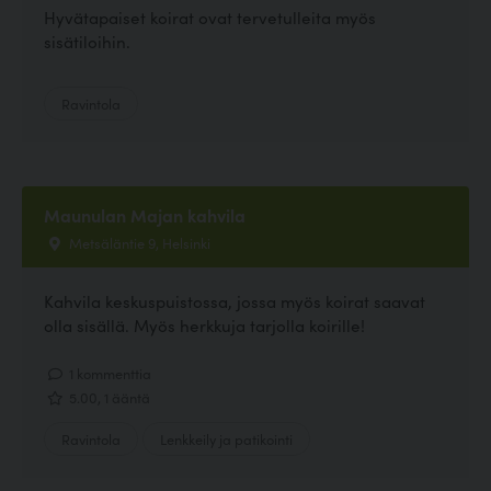
Hyvätapaiset koirat ovat tervetulleita myös
sisätiloihin.
Ravintola
Maunulan Majan kahvila
Metsäläntie 9, Helsinki
Kahvila keskuspuistossa, jossa myös koirat saavat
olla sisällä. Myös herkkuja tarjolla koirille!
1 kommenttia
5.00, 1 ääntä
Ravintola
Lenkkeily ja patikointi