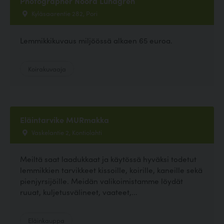
Photographer Noora Lundgren
Kyläsaarentie 282, Pori
Lemmikkikuvaus miljöössä alkaen 65 euroa.
Koirakuvaaja
Eläintarvike MURmakka
Vaskelantie 2, Kontiolahti
Meiltä saat laadukkaat ja käytössä hyväksi todetut
lemmikkien tarvikkeet kissoille, koirille, kaneille sekä
pienjyrsijöille. Meidän valikoimistamme löydät
ruuat, kuljetusvälineet, vaateet,...
Eläinkauppa