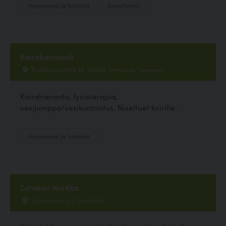
Hyvinvointi ja hoitolat
Koirahotelli
Koirakuntosali
Kuokkamaantie 18, 33800 Tampere, Tampere
Koirahieronta, fysioterapia,
vesijumppa/vesikuntoutus. Niveltuet koirille.
Hyvinvointi ja hoitolat
Lutakon Nurkka
Lutakonaukio 3, Jyväskylä