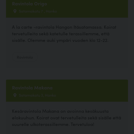
Ravintola Origo
Satamakatu 7 , Hanko
A la carte -ravintola Hangon Itäsatamassa. Koirat
tervetulleita sekä katetulle terassillemme, että
sisälle. Olemme auki ympäri vuoden klo 12-22.
Ravintola
Ravintola Makana
Satamakatu 3, Hanko
Kesäravintola Makana on avoinna kesäkuusta
elokuuhun. Koirat ovat tervetulleita sekä sisälle että
suurelle ulkoterassillemme. Tervetuloa!