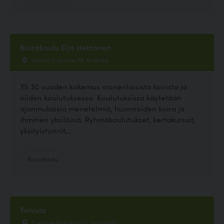
Koirakoulu Eija Heinonen
Vanha Ouluntie 69, Kokkola
Yli 30 vuoden kokemus monenlaisista koirista ja
niiden koulutuksessa. Koulutuksissa käytetään
ajanmukaisia menetelmiä, huomioiden koira ja
ihminen yksilöinä. Ryhmäkoulutukset, kertakurssit,
yksityistunnit,...
Koirakoulu
Toivola
Cygnaeuksenkatu 2, Jyväskylä