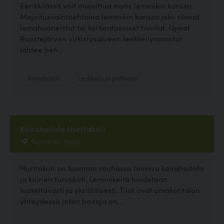
Eerikkilässä voit majoittua myös lemmikin kanssa.
Majoitusvaihtoehtoina lemmikin kanssa joko tilavat
lomahuoneistot tai korkeatasoiset huvilat. Upeat
Ruostejärven virkistysalueen lenkkeilymaastot
lähtee heti...
Koirahotelli
Lenkkeily ja patikointi
Koirahoitola Hurttakoti
Kujatie 60, Ypäjä
Hurttakoti on luonnon rauhassa toimiva koirahoitola
ja koirien turvakoti. Lemmikeitä hoidetaan
luotettavasti ja yksilöllisesti. Tilat ovat omakotitalon
yhteydessä joten hoitaja on...