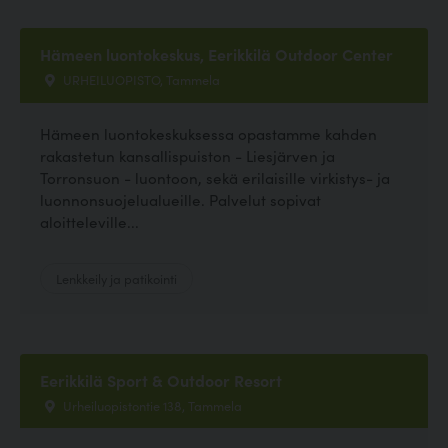
Hämeen luontokeskus, Eerikkilä Outdoor Center
URHEILUOPISTO, Tammela
Hämeen luontokeskuksessa opastamme kahden
rakastetun kansallispuiston - Liesjärven ja
Torronsuon - luontoon, sekä erilaisille virkistys- ja
luonnonsuojelualueille. Palvelut sopivat
aloitteleville...
Lenkkeily ja patikointi
Eerikkilä Sport & Outdoor Resort
Urheiluopistontie 138, Tammela