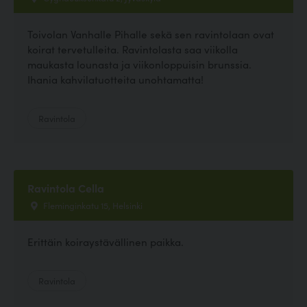
Toivolan Vanhalle Pihalle sekä sen ravintolaan ovat
koirat tervetulleita. Ravintolasta saa viikolla
maukasta lounasta ja viikonloppuisin brunssia.
Ihania kahvilatuotteita unohtamatta!
Ravintola
Ravintola Cella
Fleminginkatu 15, Helsinki
Erittäin koiraystävällinen paikka.
Ravintola